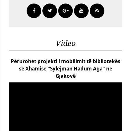
Video
Përurohet projekti i mobilimit të bibliotekës
së Xhamisë “Sylejman Hadum Aga” në
Gjakovë