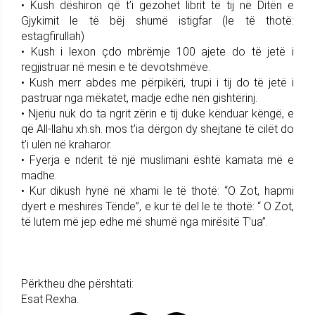
• Kush dëshiron që t’i gëzohet librit të tij në Ditën e
Gjykimit le të bëj shumë istigfar (le të thotë:
estagfirullah)
• Kush i lexon çdo mbrëmje 100 ajete do të jetë i
regjistruar në mesin e të devotshmëve.
• Kush merr abdes me përpikëri, trupi i tij do të jetë i
pastruar nga mëkatet, madje edhe nën gishtërinj.
• Njeriu nuk do ta ngrit zërin e tij duke kënduar këngë, e
që All-llahu xh.sh. mos t’ia dërgon dy shejtanë të cilët do
t’i ulën në kraharor.
• Fyerja e nderit të një muslimani është kamata më e
madhe.
• Kur dikush hynë në xhami le të thotë: “O Zot, hapmi
dyert e mëshirës Tënde”, e kur të del le të thotë: “ O Zot,
të lutem më jep edhe më shumë nga mirësitë T’ua”.
Përktheu dhe përshtati:
Esat Rexha.