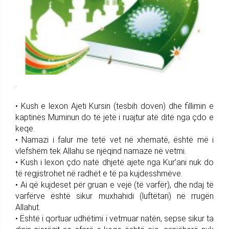
.
• Kush e lexon Ajeti Kursin (tesbih doven) dhe fillimin e
kaptinës Muminun do të jetë i ruajtur atë ditë nga çdo e
keqe.
• Namazi i falur me tetë vet në xhematë, është më i
vlefshëm tek Allahu se njëqind namaze në vetmi.
• Kush i lexon çdo natë dhjetë ajete nga Kur’ani nuk do
të regjistrohet në radhët e të pa kujdesshmëve.
• Ai që kujdeset për gruan e vejë (të varfër), dhe ndaj të
varfërve është sikur muxhahidi (luftëtari) në rrugën
Allahut.
• Është i qortuar udhëtimi i vetmuar natën, sepse sikur ta