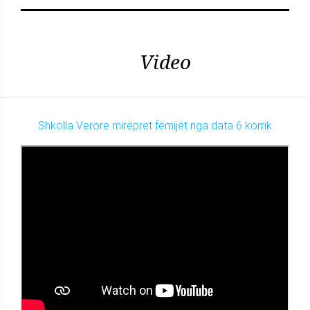
Video
Shkolla Verore mirëpret fëmijët nga data 6 korrik