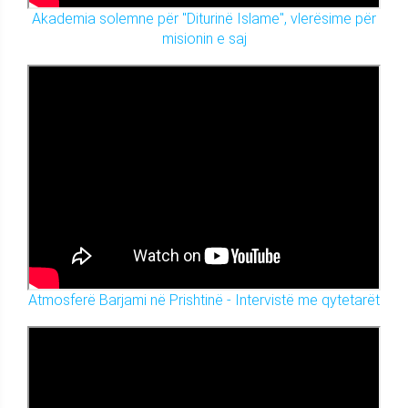
Akademia solemne për "Diturinë Islame", vlerësime për
misionin e saj
Atmosferë Barjami në Prishtinë - Intervistë me qytetarët