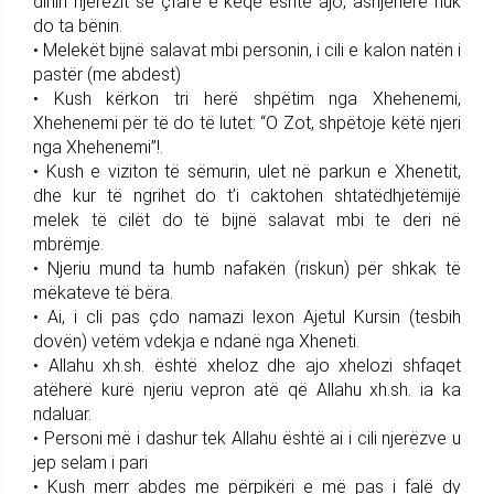
dinin njerëzit se çfarë e keqe është ajo, asnjëherë nuk
do ta bënin.
• Melekët bijnë salavat mbi personin, i cili e kalon natën i
pastër (me abdest)
• Kush kërkon tri herë shpëtim nga Xhehenemi,
Xhehenemi për të do të lutet: “O Zot, shpëtoje këtë njeri
nga Xhehenemi”!.
• Kush e viziton të sëmurin, ulet në parkun e Xhenetit,
dhe kur të ngrihet do t’i caktohen shtatëdhjetëmijë
melek të cilët do të bijnë salavat mbi te deri në
mbrëmje.
• Njeriu mund ta humb nafakën (riskun) për shkak të
mëkateve të bëra.
• Ai, i cli pas çdo namazi lexon Ajetul Kursin (tesbih
dovën) vetëm vdekja e ndanë nga Xheneti.
• Allahu xh.sh. është xheloz dhe ajo xhelozi shfaqet
atëherë kurë njeriu vepron atë që Allahu xh.sh. ia ka
ndaluar.
• Personi më i dashur tek Allahu është ai i cili njerëzve u
jep selam i pari
• Kush merr abdes me përpikëri e më pas i falë dy