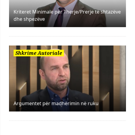
Kriteret Minimale për Therje/Prerje të shtazëve
dhe shpezëve
Shkrime Autoriale
Argumentet për madhërimin në ruku