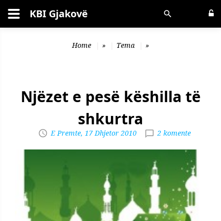
KBI Gjakovë
Kërko
Home
»
Tema
»
Njëzet e pesë këshilla të
shkurtra
E Premte, 17 Dhjetor 2010
2 komente