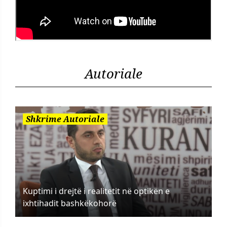
Autoriale
Shkrime Autoriale
Kuptimi i drejtë i realitetit në optikën e
ixhtihadit bashkëkohorë