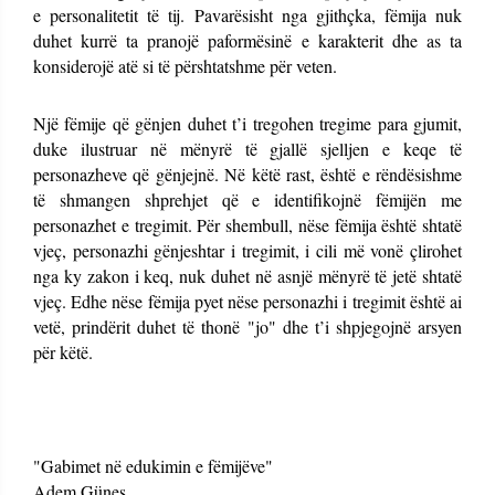
e personalitetit të tij. Pavarësisht nga gjithçka, fëmija nuk
duhet kurrë ta pranojë paformësinë e karakterit dhe as ta
konsiderojë atë si të përshtatshme për veten.
Një fëmije që gënjen duhet t’i tregohen tregime para gjumit,
duke ilustruar në mënyrë të gjallë sjelljen e keqe të
personazheve që gënjejnë. Në këtë rast, është e rëndësishme
të shmangen shprehjet që e identifikojnë fëmijën me
personazhet e tregimit. Për shembull, nëse fëmija është shtatë
vjeç, personazhi gënjeshtar i tregimit, i cili më vonë çlirohet
nga ky zakon i keq, nuk duhet në asnjë mënyrë të jetë shtatë
vjeç. Edhe nëse fëmija pyet nëse personazhi i tregimit është ai
vetë, prindërit duhet të thonë "jo" dhe t’i shpjegojnë arsyen
për këtë.
"Gabimet në edukimin e fëmijëve"
Adem Güneş