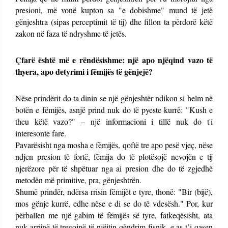
presioni, më vonë kupton sa "e dobishme" mund të jetë
gënjeshtra (sipas perceptimit të tij) dhe fillon ta përdorë këtë
zakon në faza të ndryshme të jetës.
Çfarë është më e rëndësishme: një apo njëqind vazo të
thyera, apo detyrimi i fëmijës të gënjejë?
Nëse prindërit do ta dinin se një gënjeshtër ndikon si helm në
botën e fëmijës, asnjë prind nuk do të pyeste kurrë: "Kush e
theu këtë vazo?" – një informacioni i tillë nuk do t'i
interesonte fare.
Pavarësisht nga mosha e fëmijës, qoftë tre apo pesë vjeç, nëse
ndjen presion të fortë, fëmija do të plotësojë nevojën e tij
njerëzore për të shpëtuar nga ai presion dhe do të zgjedhë
metodën më primitive, pra, gënjeshtrën.
Shumë prindër, ndërsa rrisin fëmijët e tyre, thonë: "Bir (bijë),
mos gënje kurrë, edhe nëse e di se do të vdesësh." Por, kur
përballen me një gabim të fëmijës së tyre, fatkeqësisht, ata
nuk arrijnë të tregojnë të njëjtin qëndrim fisnik, e as t’i qasen