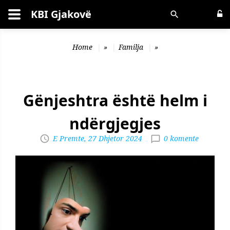
KBI Gjakovë
Kërko
Home
»
Familja
»
Gënjeshtra është helm i
ndërgjegjes
E Premte, 27 Dhjetor 2024
0 komente