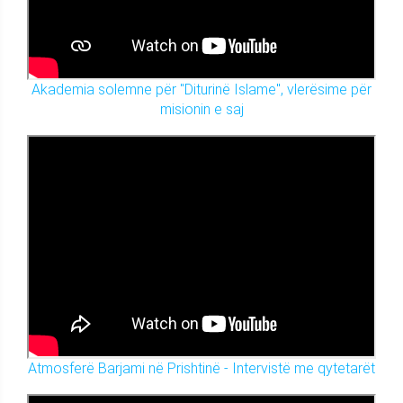
Akademia solemne për "Diturinë Islame", vlerësime për
misionin e saj
Atmosferë Barjami në Prishtinë - Intervistë me qytetarët