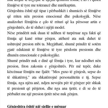
fëmijëve të tyre me tolerancë dhe mirëkuptim.
Gënjeshtra është një tipar i përbashkët i shumicës së fëmijëve
që rriten nën presion emocional dhe psikologjik. Nëse
analizohet fëmijëria e çdo të rrituri që ka përsosur artin e
gënjeshtrës, do të shihet i njëjti model.
Nëse prindërit nuk duan të ndihen të turpëruar nga fakti që
fëmija që kanë rritur gënjen, atëherë ata nuk duhet të
ushtrojnë presion mbi ta. Megjithatë, shumë prindër të sotëm
gjatë edukimit të fëmijëve të tyre përdorin presionin dhe
dhunën emocionale e psikologjike.
Shumë prindër nuk e dinë që fëmija i tyre, kur ndodhet nën
presion, fiton zakonin e gënjeshtrës. Për më tepër, duke
kërcënuar fëmijën me fjalët: "Mos guxo të gënjesh, sepse do
të shkatërroj," ata shkatërrojnë personalitetin e tij. Sepse
fëmija, nga njëra anë, ndjen nevojën për të gënjyer për shkak
të presionit që përjeton, dhe nga ana tjetër, e di se do të
përballet me një presion tjetër nëse nuk gënjen.
Gënjeshtra është një sjellje e mësuar