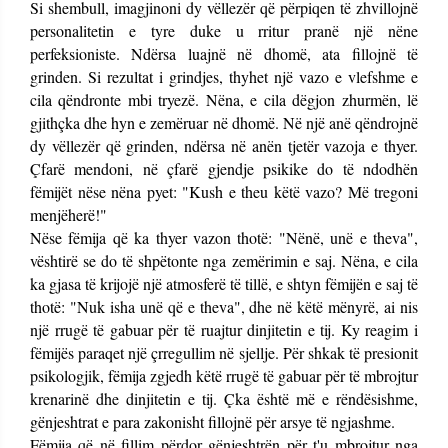
Si shembull, imagjinoni dy vëllezër që përpiqen të zhvillojnë
personalitetin e tyre duke u rritur pranë një nëne
perfeksioniste. Ndërsa luajnë në dhomë, ata fillojnë të
grinden. Si rezultat i grindjes, thyhet një vazo e vlefshme e
cila qëndronte mbi tryezë. Nëna, e cila dëgjon zhurmën, lë
gjithçka dhe hyn e zemëruar në dhomë. Në një anë qëndrojnë
dy vëllezër që grinden, ndërsa në anën tjetër vazoja e thyer.
Çfarë mendoni, në çfarë gjendje psikike do të ndodhën
fëmijët nëse nëna pyet: "Kush e theu këtë vazo? Më tregoni
menjëherë!"
Nëse fëmija që ka thyer vazon thotë: "Nënë, unë e theva",
vështirë se do të shpëtonte nga zemërimin e saj. Nëna, e cila
ka gjasa të krijojë një atmosferë të tillë, e shtyn fëmijën e saj të
thotë: "Nuk isha unë që e theva", dhe në këtë mënyrë, ai nis
një rrugë të gabuar për të ruajtur dinjitetin e tij. Ky reagim i
fëmijës paraqet një çrregullim në sjellje. Për shkak të presionit
psikologjik, fëmija zgjedh këtë rrugë të gabuar për të mbrojtur
krenarinë dhe dinjitetin e tij. Çka është më e rëndësishme,
gënjeshtrat e para zakonisht fillojnë për arsye të ngjashme.
Fëmija që në fillim përdor gënjeshtrën për t'u mbrojtur nga