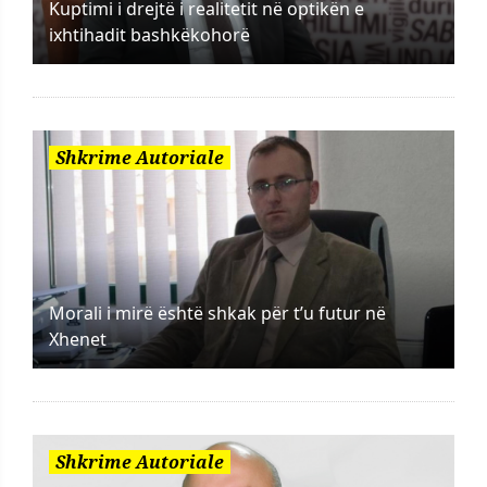
Kuptimi i drejtë i realitetit në optikën e
ixhtihadit bashkëkohorë
Shkrime Autoriale
Morali i mirë është shkak për t’u futur në
Xhenet
Shkrime Autoriale