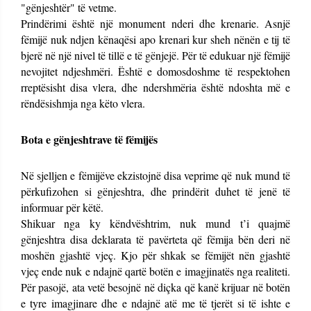
"gënjeshtër" të vetme.
Prindërimi është një monument nderi dhe krenarie. Asnjë
fëmijë nuk ndjen kënaqësi apo krenari kur sheh nënën e tij të
bjerë në një nivel të tillë e të gënjejë. Për të edukuar një fëmijë
nevojitet ndjeshmëri. Është e domosdoshme të respektohen
rreptësisht disa vlera, dhe ndershmëria është ndoshta më e
rëndësishmja nga këto vlera.
Bota e gënjeshtrave të fëmijës
Në sjelljen e fëmijëve ekzistojnë disa veprime që nuk mund të
përkufizohen si gënjeshtra, dhe prindërit duhet të jenë të
informuar për këtë.
Shikuar nga ky këndvështrim, nuk mund t’i quajmë
gënjeshtra disa deklarata të pavërteta që fëmija bën deri në
moshën gjashtë vjeç. Kjo për shkak se fëmijët nën gjashtë
vjeç ende nuk e ndajnë qartë botën e imagjinatës nga realiteti.
Për pasojë, ata vetë besojnë në diçka që kanë krijuar në botën
e tyre imagjinare dhe e ndajnë atë me të tjerët si të ishte e