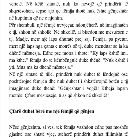
vërtetë. Në këtë situatë, nuk ka nevojë që prindërit të
shqetësohen, sepse ajo që fëmija thotë nuk është gënjeshtër
në kuptimin që ne e njohim.
Për shembull, një fëmijë trevjeçar, ndonjëherë, në imagjinatën
e tij, shkon në shkollë. Në shkollë, ai bisedon me mësuesen e
tij. Madje, merr një laps dhuratë prej saj. Fëmija, pa pyetur,
merr një laps nga çanta e motrës së tij, duke menduar se ia ka
dhënë mësuesja. Edhe pse motra i thotë: "Ky laps është imi,
ma kthe," fëmija do të këmbëngulë duke thënë: "Nuk është i
yti. Mua ma ka dhënë mësuesja."
Në një situatë të tillë, prindërit nuk duhet të lëndojnë ose
poshtërojnë fëmijën dhe nuk duhet t’i shkatërrojnë botën e tij
imagjinare duke thënë: "Gënjeshtar i vogël! Ktheja lapsin
motrës! Çfarë mësueseje, ti as që shkon në shkollë!"
Çfarë duhet bërë me një fëmijë që gënjen
Nëse gënjeshtra, si ves, tek fëmija vazhdon edhe pas moshës
gjashtë ose shtatë vjeç, atëherë prindërit duhet fillimisht të