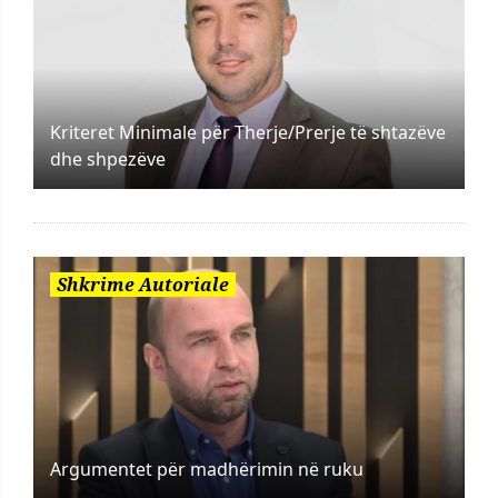
Kriteret Minimale për Therje/Prerje të shtazëve
dhe shpezëve
Shkrime Autoriale
Argumentet për madhërimin në ruku