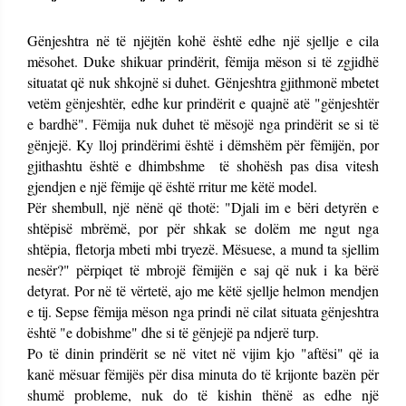
Gënjeshtra në të njëjtën kohë është edhe një sjellje e cila
mësohet. Duke shikuar prindërit, fëmija mëson si të zgjidhë
situatat që nuk shkojnë si duhet. Gënjeshtra gjithmonë mbetet
vetëm gënjeshtër, edhe kur prindërit e quajnë atë "gënjeshtër
e bardhë". Fëmija nuk duhet të mësojë nga prindërit se si të
gënjejë. Ky lloj prindërimi është i dëmshëm për fëmijën, por
gjithashtu është e dhimbshme të shohësh pas disa vitesh
gjendjen e një fëmije që është rritur me këtë model.
Për shembull, një nënë që thotë: "Djali im e bëri detyrën e
shtëpisë mbrëmë, por për shkak se dolëm me ngut nga
shtëpia, fletorja mbeti mbi tryezë. Mësuese, a mund ta sjellim
nesër?" përpiqet të mbrojë fëmijën e saj që nuk i ka bërë
detyrat. Por në të vërtetë, ajo me këtë sjellje helmon mendjen
e tij. Sepse fëmija mëson nga prindi në cilat situata gënjeshtra
është "e dobishme" dhe si të gënjejë pa ndjerë turp.
Po të dinin prindërit se në vitet në vijim kjo "aftësi" që ia
kanë mësuar fëmijës për disa minuta do të krijonte bazën për
shumë probleme, nuk do të kishin thënë as edhe një