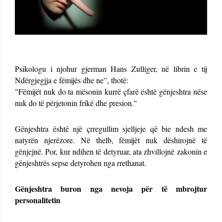
Psikologu i njohur gjerman Hans Zulliger, në librin e tij
Ndërgjegjja e fëmijës dhe ne”, thotë:
"Fëmijët nuk do ta mësonin kurrë çfarë është gënjeshtra nëse
nuk do të përjetonin frikë dhe presion."
Gënjeshtra është një çrregullim sjelljeje që bie ndesh me
natyrën njerëzore. Në thelb, fëmijët nuk dëshirojnë të
gënjejnë. Por, kur ndihen të detyruar, ata zhvillojnë zakonin e
gënjeshtrës sepse detyrohen nga rrethanat.
Gënjeshtra buron nga nevoja për të mbrojtur
personalitetin