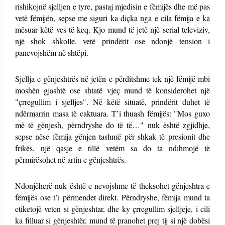
rishikojnë sjelljen e tyre, pastaj mjedisin e fëmijës dhe më pas
vetë fëmijën, sepse me siguri ka diçka nga e cila fëmija e ka
mësuar këtë ves të keq. Kjo mund të jetë një serial televiziv,
një shok shkolle, vetë prindërit ose ndonjë tension i
panevojshëm në shtëpi.
Sjellja e gënjeshtrës në jetën e përditshme tek një fëmijë mbi
moshën gjashtë ose shtatë vjeç mund të konsiderohet një
"çrregullim i sjelljes". Në këtë situatë, prindërit duhet të
ndërmarrin masa të caktuara. T’i thuash fëmijës: "Mos guxo
më të gënjesh, përndryshe do të të…" nuk është zgjidhje,
sepse nëse fëmija gënjen tashmë për shkak të presionit dhe
frikës, një qasje e tillë vetëm sa do ta ndihmojë të
përmirësohet në artin e gënjeshtrës.
Ndonjëherë nuk është e nevojshme të theksohet gënjeshtra e
fëmijës ose t’i përmendet direkt. Përndryshe, fëmija mund ta
etiketojë veten si gënjeshtar, dhe ky çrregullim sjelljeje, i cili
ka filluar si gënjeshtër, mund të pranohet prej tij si një dobësi