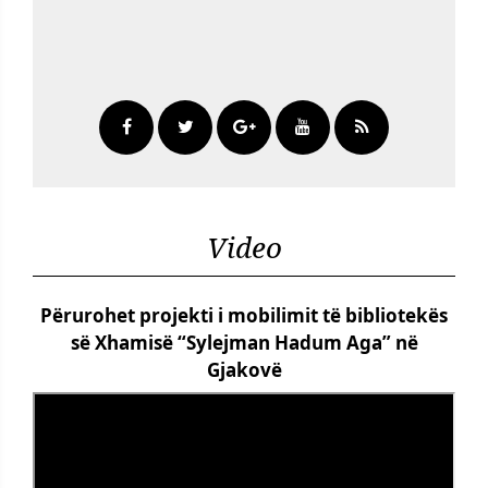
Video
Përurohet projekti i mobilimit të bibliotekës
së Xhamisë “Sylejman Hadum Aga” në
Gjakovë