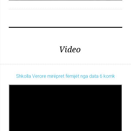
Video
Shkolla Verore mirëpret fëmijët nga data 6 korrik