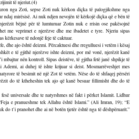
ijimit të njeriut.(4)
buron nga Zoti, sepse Zoti nuk kërkon diçka të palogjikshme nga
shur ndaj mirësisë. Ai nuk ndjen nevojën të kërkojë diçka që e bën të
njerëzit bëjnë për të lumturuar Zotin nuk e rrisin ose pakësojnë
het me veprimet e njerëzve dhe me ibadetet e tyre. Njeriu sipas
pas kërkesave të ndonjë feje të caktuar.
 fe, dhe ajo është deizmi. Përcaktuesi dhe rregulluesi i vetëm i kësaj
ashkët e të gjithë njerëzve ishte deizmi, por më vonë, njerëzit kanë
’i mbajtur nën kontroll. Sipas deistëve, të gjitha fetë janë shpikje të
si Ademi, ai duhej të ishte krijuar si deist. Mosmarrëveshjet mes
atyrore të besimit në një Zot të vetëm. Nëse do të shfaqej përsëri
erëzit do të ktheheshin tek ajo që kanë besuar fillimisht dhe do të
fesë universale dhe te natyrshmes në fakt i përket Islamit. Lidhur
Feja e pranueshme tek Allahu është Islami.” (Ali Imran, 19); “E
nuk do t’i pranohet dhe ai në botën tjetër është nga të dëshpëruarit.”