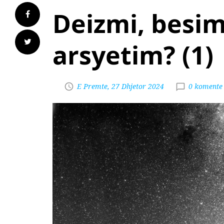
Deizmi, besi
arsyetim? (1)
E Premte, 27 Dhjetor 2024
0 komente