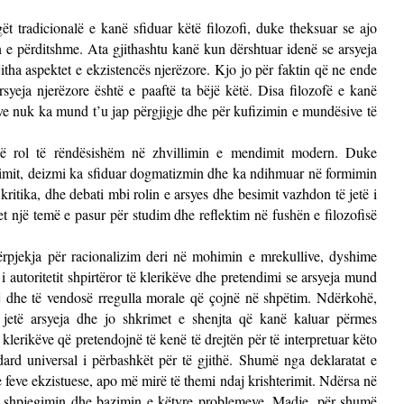
t tradicionalë e kanë sfiduar këtë filozofi, duke theksuar se ajo
n e përditshme. Ata gjithashtu kanë kun dërshtuar idenë se arsyeja
itha aspektet e ekzistencës njerëzore. Kjo jo për faktin që ne ende
syeja njerëzore është e paaftë ta bëjë këtë. Disa filozofë e kanë
ave nuk ka mund t’u jap përgjigje dhe për kufizimin e mundësive të
 një rol të rëndësishëm në zhvillimin e mendimit modern. Duke
simit, deizmi ka sfiduar dogmatizmin dhe ka ndihmuar në formimin
ritika, dhe debati mbi rolin e arsyes dhe besimit vazhdon të jetë i
një temë e pasur për studim dhe reflektim në fushën e filozofisë
ërpjekja për racionalizim deri në mohimin e mrekullive, dyshime
i autoritetit shpirtëror të klerikëve dhe pretendimi se arsyeja mund
e tij dhe të vendosë rregulla morale që çojnë në shpëtim. Ndërkohë,
 jetë arsyeja dhe jo shkrimet e shenjta që kanë kaluar përmes
klerikëve që pretendojnë të kenë të drejtën për të interpretuar këto
ard universal i përbashkët për të gjithë. Shumë nga deklaratat e
 feve ekzistuese, apo më mirë të themi ndaj krishterimit. Ndërsa në
në shpjegimin dhe bazimin e këtyre problemeve. Madje, për shumë