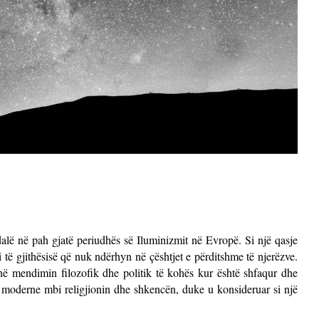
dalë në pah gjatë periudhës së Iluminizmit në Evropë. Si një qasje
i të gjithësisë që nuk ndërhyn në çështjet e përditshme të njerëzve.
ë mendimin filozofik dhe politik të kohës kur është shfaqur dhe
t moderne mbi religjionin dhe shkencën, duke u konsideruar si një