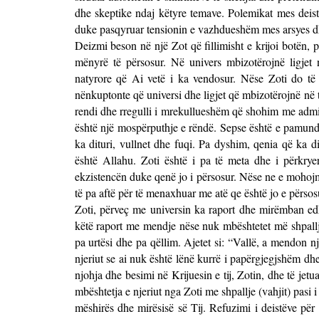
dhe skeptike ndaj këtyre temave. Polemikat mes deist
duke pasqyruar tensionin e vazhdueshëm mes arsyes d
Deizmi beson në një Zot që fillimisht e krijoi botën, 
mënyrë të përsosur. Në univers mbizotërojnë ligjet
natyrore që Ai vetë i ka vendosur. Nëse Zoti do të 
nënkuptonte që universi dhe ligjet që mbizotërojnë në 
rendi dhe rregulli i mrekullueshëm që shohim me admir
është një mospërputhje e rëndë. Sepse është e pamundu
ka dituri, vullnet dhe fuqi. Pa dyshim, qenia që ka d
është Allahu. Zoti është i pa të meta dhe i përkrye
ekzistencën duke qenë jo i përsosur. Nëse ne e mohojmë
të pa aftë për të menaxhuar me atë qe është jo e përsos
Zoti, përveç me universin ka raport dhe mirëmban ed
këtë raport me mendje nëse nuk mbështetet më shpallje
pa urtësi dhe pa qëllim. Ajetet si: “Vallë, a mendon nj
njeriut se ai nuk është lënë kurrë i papërgjegjshëm dhe
njohja dhe besimi në Krijuesin e tij, Zotin, dhe të jetua
mbështetja e njeriut nga Zoti me shpallje (vahjit) pasi
mëshirës dhe mirësisë së Tij. Refuzimi i deistëve për