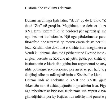
Historia dhe zhvillimi i deizmit
Deizmi rrjedh nga fjala latine “deus” që do të thotë “Z
thotë “Zot” në greqisht. Megjithatë, me debatet filozo
XVI, termi teizëm filloi të përdoret për njerëzit që
nga besimet tradicionale. Një nga përdorimet e para 
filozofësh dhe letrarësh që morën emrin deistë për t’u 
Jezu Krishtin dhe doktrinat e krishterimit, megjithëse 
Vendi ku deizmi ishte më i përhapur në Evropë ishte A
anglez, besonte në Zot dhe në jetën tjetër, por kishte 
institucionin e klerit dhe gjithashtu argumentoi se ars
ishte pothuajse revolucionare për arsye se për herë t
të njihej edhe pa ndërmjetësimin e Kishës dhe klerit.
Deizmi lindi në shekullin e XVII dhe XVIII, gjatë
shkencën mbi të ashtuquajturën dogmatizëm fetar. Figu
nga mbështetësit kryesorë të deizmit. Në veprat e tyr
gjithëdijshëm, por ky Krijues nuk ndërhyn në punët e p