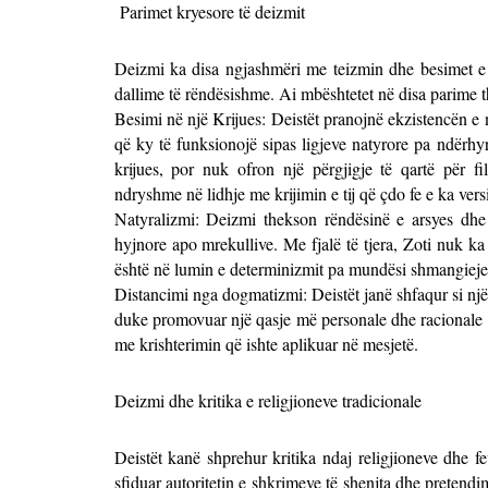
Parimet kryesore të deizmit
Deizmi ka disa ngjashmëri me teizmin dhe besimet e fe
dallime të rëndësishme. Ai mbështetet në disa parime 
Besimi në një Krijues: Deistët pranojnë ekzistencën e n
që ky të funksionojë sipas ligjeve natyrore pa ndërhy
krijues, por nuk ofron një përgjigje të qartë për fi
ndryshme në lidhje me krijimin e tij që çdo fe e ka vers
Natyralizmi: Deizmi thekson rëndësinë e arsyes dhe
hyjnore apo mrekullive. Me fjalë të tjera, Zoti nuk k
është në lumin e determinizmit pa mundësi shmangiej
Distancimi nga dogmatizmi: Deistët janë shfaqur si një
duke promovuar një qasje më personale dhe racionale n
me krishterimin që ishte aplikuar në mesjetë.
Deizmi dhe kritika e religjioneve tradicionale
Deistët kanë shprehur kritika ndaj religjioneve dhe f
sfiduar autoritetin e shkrimeve të shenjta dhe pretend