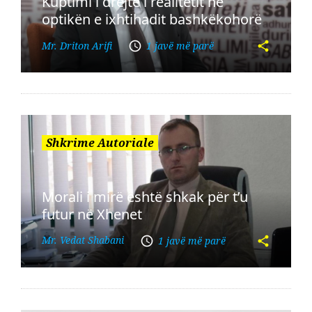
Kuptimi i drejtë i realitetit në
optikën e ixhtihadit bashkëkohorë
Mr. Driton Arifi
1 javë më parë
Shkrime Autoriale
Morali i mirë është shkak për t’u
futur në Xhenet
Mr. Vedat Shabani
1 javë më parë