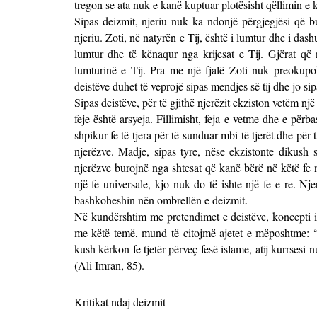
tregon se ata nuk e kanë kuptuar plotësisht qëllimin e kr
Sipas deizmit, njeriu nuk ka ndonjë përgjegjësi që 
njeriu. Zoti, në natyrën e Tij, është i lumtur dhe i da
lumtur dhe të kënaqur nga krijesat e Tij. Gjërat që 
lumturinë e Tij. Pra me një fjalë Zoti nuk preokupo
deistëve duhet të veprojë sipas mendjes së tij dhe jo si
Sipas deistëve, për të gjithë njerëzit ekziston vetëm një
feje është arsyeja. Fillimisht, feja e vetme dhe e përb
shpikur fe të tjera për të sunduar mbi të tjerët dhe për t
njerëzve. Madje, sipas tyre, nëse ekzistonte dikush 
njerëzve burojnë nga shtesat që kanë bërë në këtë fe n
një fe universale, kjo nuk do të ishte një fe e re. Nj
bashkoheshin nën ombrellën e deizmit.
Në kundërshtim me pretendimet e deistëve, koncepti i 
me këtë temë, mund të citojmë ajetet e mëposhtme: “
kush kërkon fe tjetër përveç fesë islame, atij kurrsesi 
(Ali Imran, 85).
Kritikat ndaj deizmit