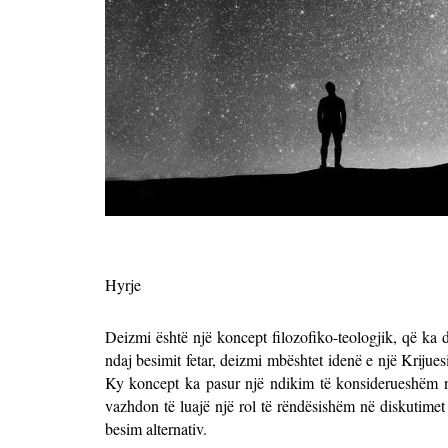
Hyrje
Deizmi është një koncept filozofiko-teologjik, që ka 
ndaj besimit fetar, deizmi mbështet idenë e një Krijues
Ky koncept ka pasur një ndikim të konsiderueshëm n
vazhdon të luajë një rol të rëndësishëm në diskutime
besim alternativ.