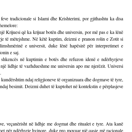
ve tradicionale si Islami dhe Krishterimi, por gjithashtu ka disa
themelore:
jë Krijuesi që ka krijuar botën dhe universin, por më pas e ka lënë
rje të mëtejshme. Në këtë kuptim, deizmi e pranon rolin e Zotit si
llimshmërinë e universit, duke lënë hapësirë për interpretimet e
ionin e saj.
 shkencës në kuptimin e botës dhe refuzon idenë e ndërhyrjeve
a një lidhje të vazhdueshme me universin apo me njerëzit. Universi
e.
 kundërshtim ndaj religjioneve të organizuara dhe dogmave të tyre,
daj besimit. Deizmi duhet të kuptohet në kontekstin e përplasjeve
eve, veçanërisht në lidhje me dogmat dhe ritualet e tyre. Ata kanë
imet për ndërhyrje hyjnore, duke pro movuar një qasje më racionale