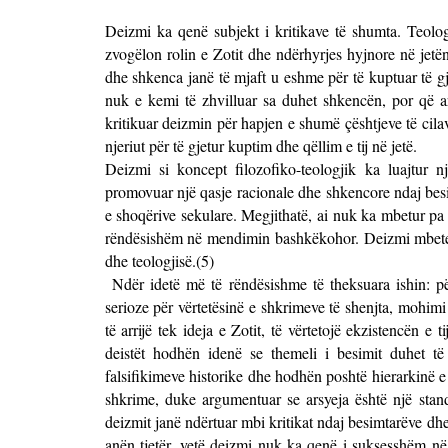
Deizmi ka qenë subjekt i kritikave të shumta. Teologë
zvogëlon rolin e Zotit dhe ndërhyrjes hyjnore në jetë
dhe shkenca janë të mjaft u eshme për të kuptuar të gj
nuk e kemi të zhvilluar sa duhet shkencën, por që ar
kritikuar deizmin për hapjen e shumë çështjeve të cil
njeriut për të gjetur kuptim dhe qëllim e tij në jetë.
Deizmi si koncept filozofiko-teologjik ka luajtur
promovuar një qasje racionale dhe shkencore ndaj be
e shoqërive sekulare. Megjithatë, ai nuk ka mbetur pa k
rëndësishëm në mendimin bashkëkohor. Deizmi mbetet 
dhe teologjisë.(5)
Ndër idetë më të rëndësishme të theksuara ishin: p
serioze për vërtetësinë e shkrimeve të shenjta, mohimi 
të arrijë tek ideja e Zotit, të vërtetojë ekzistencën 
deistët hodhën idenë se themeli i besimit duhet të
falsifikimeve historike dhe hodhën poshtë hierarkinë e 
shkrime, duke argumentuar se arsyeja është një stand
deizmit janë ndërtuar mbi kritikat ndaj besimtarëve dhe
anën tjetër, vetë deizmi nuk ka qenë i suksesshëm 