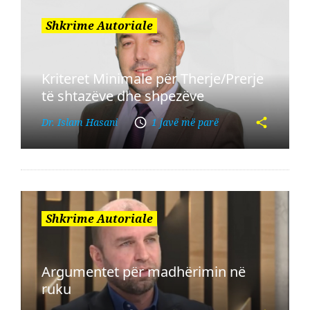
Shkrime Autoriale
Kriteret Minimale për Therje/Prerje
të shtazëve dhe shpezëve
Dr. Islam Hasani
1 javë më parë
Shkrime Autoriale
Argumentet për madhërimin në
ruku