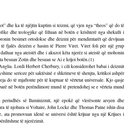
ot” dhe ka të njëjtin kuptim si teizmi, që vjen nga “theos” që do të
fike dhe teologjike që filluan në botën e krishterë nga shekulli i
 mbronin besimet ortodokse dhe deizmi për mendimtarët që devijuan
të fjalës deizëm e hasim të Pierre Viret. Viret foli për një grup
dalluar nga ateistët dhe i akuzoi këta njerëz si ateistë që mohonin
ata besuan Zotin dhe besuan se Ai e krijoi botën.(1)
nglia. Lordi Herbert Cherbury, i cili konsiderohet babai i deizmit
dyshime serioze për saktësinë e shkrimeve të shenjta, kritikoi ashpër
yeja do të mjaftonte për të kuptuar të vërtetat universale. Kjo qasje
ë parë në botën perëndimore mund të pretendohej se e vërteta mund
 periudhës së Iluminizmit, një epokë që vlerësonte arsyen dhe
ra të njohura si Voltaire, John Locke dhe Thomas Paine ishin disa
e, ata promovuan idenë se universi është krijuar nga një Krijues i
ërditshme të njerëzimit.