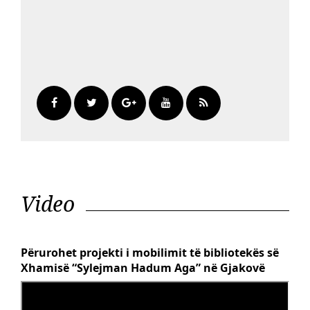
Video
Përurohet projekti i mobilimit të bibliotekës së
Xhamisë “Sylejman Hadum Aga” në Gjakovë