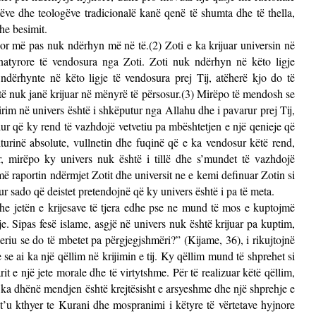
ëve dhe teologëve tradicionalë kanë qenë të shumta dhe të thella,
he besimit.
por më pas nuk ndërhyn më në të.(2) Zoti e ka krijuar universin në
 natyrore të vendosura nga Zoti. Zoti nuk ndërhyn në këto ligje
ndërhynte në këto ligje të vendosura prej Tij, atëherë kjo do të
të nuk janë krijuar në mënyrë të përsosur.(3) Mirëpo të mendosh se
im në univers është i shkëputur nga Allahu dhe i pavarur prej Tij,
r që ky rend të vazhdojë vetvetiu pa mbështetjen e një qenieje që
iturinë absolute, vullnetin dhe fuqinë që e ka vendosur këtë rend,
r, mirëpo ky univers nuk është i tillë dhe s’mundet të vazhdojë
 raportin ndërmjet Zotit dhe universit ne e kemi definuar Zotin si
ur sado që deistet pretendojnë që ky univers është i pa të meta.
he jetën e krijesave të tjera edhe pse ne mund të mos e kuptojmë
. Sipas fesë islame, asgjë në univers nuk është krijuar pa kuptim,
eriu se do të mbetet pa përgjegjshmëri?” (Kijame, 36), i rikujtojnë
 se ai ka një qëllim në krijimin e tij. Ky qëllim mund të shprehet si
rit e një jete morale dhe të virtytshme. Për të realizuar këtë qëllim,
 i ka dhënë mendjen është krejtësisht e arsyeshme dhe një shprehje e
 t’u kthyer te Kurani dhe mospranimi i këtyre të vërtetave hyjnore