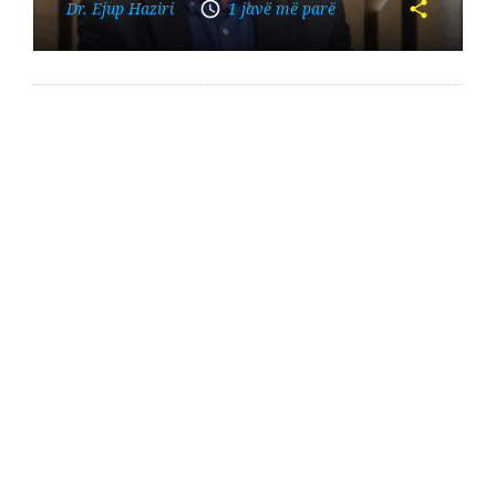
Dr. Ejup Haziri
1 javë më parë