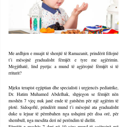
Me ardhjen e muajit të shenjtë të Ramazanit, prindërit fillojnë
t’i mësojnë gradualisht fëmijët e tyre me agjërimin.
Megjithatë, lind pyetja: a mund të agjërojnë fëmijët si të
rriturit?
Mjeku terapist egjiptian dhe specialisti i urgjencës pediatrike,
Dr. Hatim Muhamed Abdelhak, shpjegon se fëmijët nën
moshën 7 vjeç nuk janë ende të gatshëm për një agjërim të
plotë. Sidoqoftë, prindërit mund t’i mësojnë ata gradualisht
duke u lejuar të përmbahen nga ushqimi për disa orë, për
shembull, nga mesdita deri në perëndim të diellit.
Fëmijët e moshës 7 deri në 10 vjeç mund të agjërojnë më