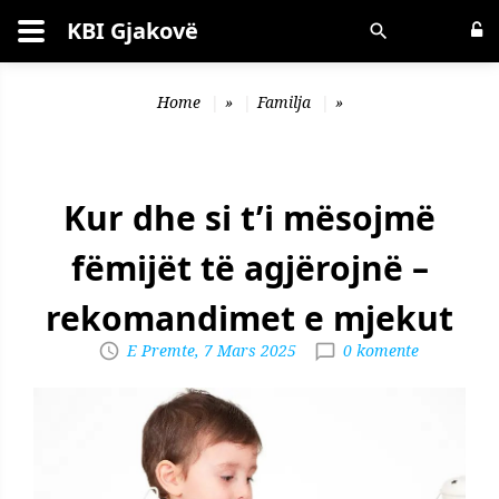
KBI Gjakovë
Kërko
Home
»
Familja
»
Kur dhe si t’i mësojmë
fëmijët të agjërojnë –
rekomandimet e mjekut
E Premte, 7 Mars 2025
0 komente