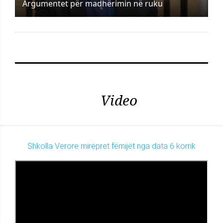
Argumentet për madhërimin në ruku
Video
Shkolla Verore mirëpret fëmijët nga data 6 korrik