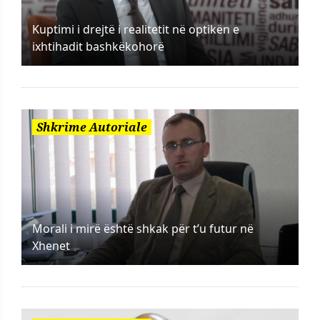
Kuptimi i drejtë i realitetit në optikën e
ixhtihadit bashkëkohorë
Shkrime Autoriale
Morali i mirë është shkak për t’u futur në
Xhenet