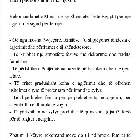
Rekomandimet e Ministrisë së Shëndetësisë të Egjiptit për një
agjërim të sigurt për fëmijët:
- Që nga mosha 7-vjeçare, fëmijëve t’u shpjegohet rëndësia e
agjërimit dhe përfitimet e tij shëndetësore.
- Të krijohet një atmosferë festive me dekorime dhe tradita
familjare.
- Të përfshihen fëmijët në namaze të përbashkëta dhe rite tjera
fetare.
- Të rritet gradualisht koha e agjërimit dhe të ofrohen
ushqimet e tyre të preferuara për iftar dhe syfyr.
- Të shpërblehet fëmija për përpjekjet e tij në agjërim, për
shembull me dhurata të vogla.
- Të përfshihen në syfyr produkte të qumështit (djathë, kos)
për të ruajtur energjinë.
Zbatimi i këtyre rekomandimeve do t’i ndihmojë fëmijët të