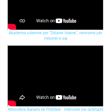
Akademia solemne për "Diturinë Islame", vlerësime për
misionin e saj
Atmosferë Barjami në Prishtinë - Intervistë me qytetarët