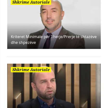
Shkrime Autoriale
Kriteret Minimale për Therje/Prerje të shtazëve
dhe shpezëve
Shkrime Autoriale