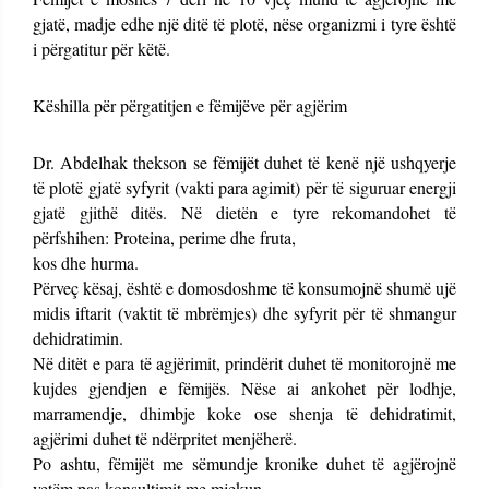
gjatë, madje edhe një ditë të plotë, nëse organizmi i tyre është
i përgatitur për këtë.
Këshilla për përgatitjen e fëmijëve për agjërim
Dr. Abdelhak thekson se fëmijët duhet të kenë një ushqyerje
të plotë gjatë syfyrit (vakti para agimit) për të siguruar energji
gjatë gjithë ditës. Në dietën e tyre rekomandohet të
përfshihen: Proteina, perime dhe fruta,
kos dhe hurma.
Përveç kësaj, është e domosdoshme të konsumojnë shumë ujë
midis iftarit (vaktit të mbrëmjes) dhe syfyrit për të shmangur
dehidratimin.
Në ditët e para të agjërimit, prindërit duhet të monitorojnë me
kujdes gjendjen e fëmijës. Nëse ai ankohet për lodhje,
marramendje, dhimbje koke ose shenja të dehidratimit,
agjërimi duhet të ndërpritet menjëherë.
Po ashtu, fëmijët me sëmundje kronike duhet të agjërojnë
vetëm pas konsultimit me mjekun.