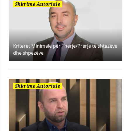
Shkrime Autoriale
Kriteret Minimale për Therje/Prerje të shtazëve
dhe shpezëve
Shkrime Autoriale