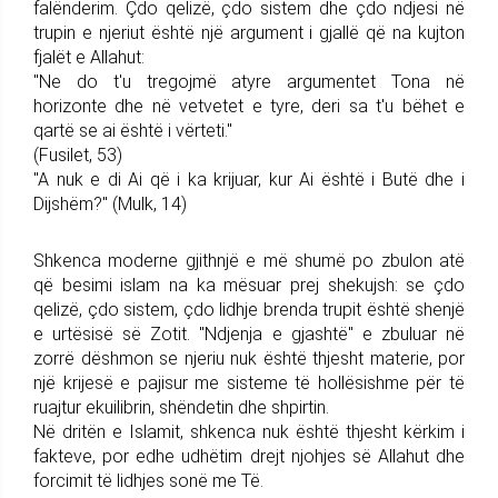
falënderim. Çdo qelizë, çdo sistem dhe çdo ndjesi në
trupin e njeriut është një argument i gjallë që na kujton
fjalët e Allahut:
"Ne do t'u tregojmë atyre argumentet Tona në
horizonte dhe në vetvetet e tyre, deri sa t'u bëhet e
qartë se ai është i vërteti."
(Fusilet, 53)
"A nuk e di Ai që i ka krijuar, kur Ai është i Butë dhe i
Dijshëm?" (Mulk, 14)
Shkenca moderne gjithnjë e më shumë po zbulon atë
që besimi islam na ka mësuar prej shekujsh: se çdo
qelizë, çdo sistem, çdo lidhje brenda trupit është shenjë
e urtësisë së Zotit. "Ndjenja e gjashtë" e zbuluar në
zorrë dëshmon se njeriu nuk është thjesht materie, por
një krijesë e pajisur me sisteme të hollësishme për të
ruajtur ekuilibrin, shëndetin dhe shpirtin.
Në dritën e Islamit, shkenca nuk është thjesht kërkim i
fakteve, por edhe udhëtim drejt njohjes së Allahut dhe
forcimit të lidhjes sonë me Të.