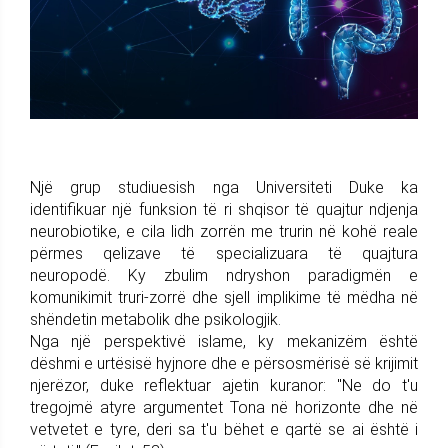
Një grup studiuesish nga Universiteti Duke ka
identifikuar një funksion të ri shqisor të quajtur ndjenja
neurobiotike, e cila lidh zorrën me trurin në kohë reale
përmes qelizave të specializuara të quajtura
neuropodë. Ky zbulim ndryshon paradigmën e
komunikimit truri-zorrë dhe sjell implikime të mëdha në
shëndetin metabolik dhe psikologjik.
Nga një perspektivë islame, ky mekanizëm është
dëshmi e urtësisë hyjnore dhe e përsosmërisë së krijimit
njerëzor, duke reflektuar ajetin kuranor: "Ne do t'u
tregojmë atyre argumentet Tona në horizonte dhe në
vetvetet e tyre, deri sa t'u bëhet e qartë se ai është i