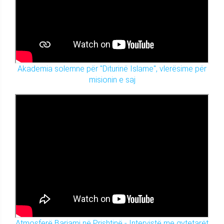
Akademia solemne për "Diturinë Islame", vlerësime për
misionin e saj
Atmosferë Barjami në Prishtinë - Intervistë me qytetarët