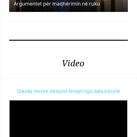
Argumentet për madhërimin në ruku
Video
Shkolla Verore mirëpret fëmijët nga data 6 korrik