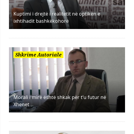
Kuptimi i drejtë i realitetit në optikën e
ixhtihadit bashkëkohorë
Shkrime Autoriale
Morali i mirë është shkak për t’u futur në
Xhenet