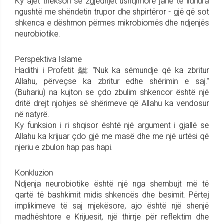
Ky ajet thekson se zgjedhjet ushqimore janë të lidhura
ngushtë me shëndetin trupor dhe shpirtëror - gjë që sot
shkenca e dëshmon përmes mikrobiomës dhe ndjenjës
neurobiotike.
Perspektiva Islame
Hadithi i Profetit ﷺ: "Nuk ka sëmundje që ka zbritur
Allahu, përveçse ka zbritur edhe shërimin e saj."
(Buhariu) na kujton se çdo zbulim shkencor është një
dritë drejt njohjes së shërimeve që Allahu ka vendosur
në natyrë.
Ky funksion i ri shqisor është një argument i gjallë se
Allahu ka krijuar çdo gjë me masë dhe me një urtësi që
njeriu e zbulon hap pas hapi.
Konkluzion
Ndjenja neurobiotike është një nga shembujt më të
qartë të bashkimit midis shkencës dhe besimit. Përtej
implikimeve të saj mjekësore, ajo është një shenjë
madhështore e Krijuesit, një thirrje për reflektim dhe