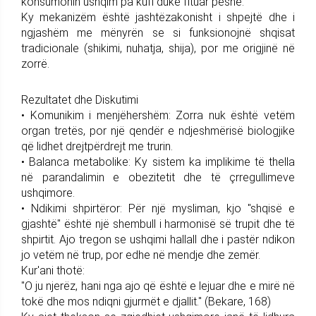
konsumonin ushqim pa kufi duke fituar peshë.
Ky mekanizëm është jashtëzakonisht i shpejtë dhe i
ngjashëm me mënyrën se si funksionojnë shqisat
tradicionale (shikimi, nuhatja, shija), por me origjinë në
zorrë.
Rezultatet dhe Diskutimi
• Komunikim i menjëhershëm: Zorra nuk është vetëm
organ tretës, por një qendër e ndjeshmërisë biologjike
që lidhet drejtpërdrejt me trurin.
• Balanca metabolike: Ky sistem ka implikime të thella
në parandalimin e obezitetit dhe të çrregullimeve
ushqimore.
• Ndikimi shpirtëror: Për një mysliman, kjo "shqisë e
gjashtë" është një shembull i harmonisë së trupit dhe të
shpirtit. Ajo tregon se ushqimi hallall dhe i pastër ndikon
jo vetëm në trup, por edhe në mendje dhe zemër.
Kur'ani thotë:
"O ju njerëz, hani nga ajo që është e lejuar dhe e mirë në
tokë dhe mos ndiqni gjurmët e djallit." (Bekare, 168)