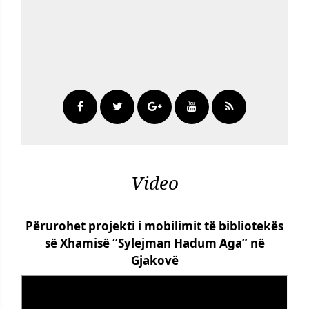
Video
Përurohet projekti i mobilimit të bibliotekës
së Xhamisë “Sylejman Hadum Aga” në
Gjakovë