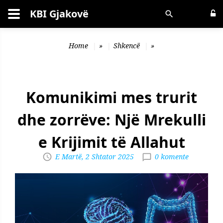
KBI Gjakovë
Kërko
Home
»
Shkencë
»
Komunikimi mes trurit
dhe zorrëve: Një Mrekulli
e Krijimit të Allahut
E Martë, 2 Shtator 2025
0 komente