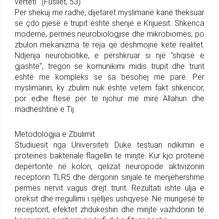
vërteti." (Fusilet, 53).
Për shekuj me radhë, dijetarët myslimanë kanë theksuar
se çdo pjesë e trupit është shenjë e Krijuesit. Shkenca
moderne, përmes neurobiologjisë dhe mikrobiomës, po
zbulon mekanizma të reja që dëshmojnë këtë realitet.
Ndjenja neurobiotike, e përshkruar si një "shqisë e
gjashtë", tregon se komunikimi midis trupit dhe trurit
është më kompleks se sa besohej më parë. Për
myslimanin, ky zbulim nuk është vetëm fakt shkencor,
por edhe ftesë për të njohur më mirë Allahun dhe
madhështinë e Tij.
Metodologjia e Zbulimit
Studiuesit nga Universiteti Duke testuan ndikimin e
proteinës bakteriale flagellin te minjtë. Kur kjo proteinë
depërtonte në kolon, qelizat neuropode aktivizonin
receptorin TLR5 dhe dërgonin sinjale të menjëhershme
përmes nervit vagus drejt trurit. Rezultati ishte ulja e
oreksit dhe rregullimi i sjelljes ushqyese. Në mungesë të
receptorit, efektet zhdukeshin dhe minjtë vazhdonin të