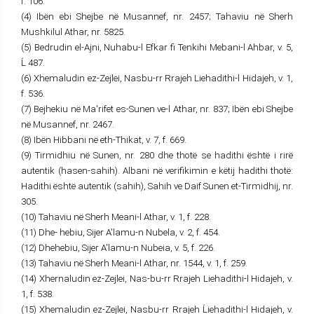
f. 106.
(4) Ibën ebi Shejbe në Musannef, nr. 2457; Tahaviu në Sherh
Mushkilul Athar, nr. 5825.
(5) Bedrudin el-Ajni, Nuhabu-l Efkar fi Tenkihi Mebani-l Ahbar, v. 5,
Ĺ 487.
(6) Xhemaludin ez-Zejlei, Nasbu-rr Rrajeh Liehadithi-l Hidajeh, v. 1,
f. 536.
(7) Bejhekiu në Ma'rifet es-Sunen ve-l Athar, nr. 837; Ibën ebi Shejbe
në Musannef, nr. 2467.
(8) Ibën Hibbani në eth-Thikat, v. 7, f. 669.
(9) Tirmidhiu në Sunen, nr. 280 dhe thotë se hadithi është i rirë
autentik (hasen-sahih). Albani në verifikimin e këtij hadithi thotë:
Hadithi është autentik (sahih), Sahih ve Daif Sunen et-Tirmidhij, nr.
305.
(10) Tahaviu në Sherh Meani-l Athar, v. 1, f. 228.
(11) Dhe- hebiu, Sijer A'lamu-n Nubela, v. 2, f. 454.
(12) Dhehebiu, Sijer A'lamu-n Nubeia, v. 5, f. 226.
(13) Tahaviu në Sherh Meani-l Athar, nr. 1544, v. 1, f. 259.
(14) Xhernaludin ez-Zejlei, Nas-bu-rr Rrajeh Liehadithi-l Hidajeh, v.
1, f. 538.
(15) Xhemaludin ez-Zejlei, Nasbu-rr Rrajeh Ĺiehadithi-l Hidajeh, v.