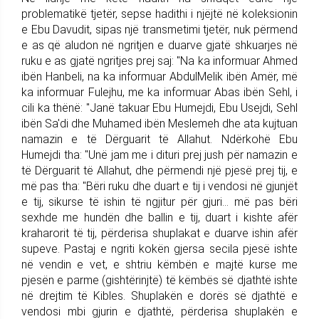
problematikë tjetër, sepse hadithi i njëjtë në koleksionin
e Ebu Davudit, sipas një transmetimi tjetër, nuk përmend
e as që aludon në ngritjen e duarve gjatë shkuarjes në
ruku e as gjatë ngritjes prej saj: "Na ka informuar Ahmed
ibën Hanbeli, na ka informuar AbdulMelik ibën Amër, më
ka informuar Fulejhu, me ka informuar Abas ibën Sehl, i
cili ka thënë: "Janë takuar Ebu Humejdi, Ebu Usejdi, Sehl
ibën Sa'di dhe Muhamed ibën Meslemeh dhe ata kujtuan
namazin e të Dërguarit të Allahut. Ndërkohë Ebu
Humejdi tha: "Unë jam me i dituri prej jush për namazin e
të Dërguarit të Allahut, dhe përmendi një pjesë prej tij, e
më pas tha: "Bëri ruku dhe duart e tij i vendosi në gjunjët
e tij, sikurse të ishin të ngjitur për gjuri... më pas bëri
sexhde me hundën dhe ballin e tij, duart i kishte afër
kraharorit të tij, përderisa shuplakat e duarve ishin afër
supeve. Pastaj e ngriti kokën gjersa secila pjesë ishte
në vendin e vet, e shtriu këmbën e majtë kurse me
pjesën e parme (gishtërinjtë) të këmbës së djathtë ishte
në drejtim të Kibles. Shuplakën e dorës së djathtë e
vendosi mbi gjurin e djathtë, përderisa shuplakën e