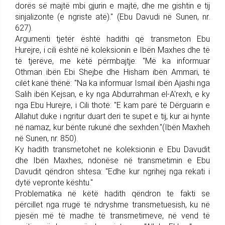
dorës së majtë mbi gjurin e majtë, dhe me gishtin e tij
sinjalizonte (e ngriste atë)." (Ebu Davudi në Sunen, nr.
627).
Argumenti tjetër është hadithi që transmeton Ebu
Hurejre, i cili është në koleksionin e Ibën Maxhes dhe të
të tjerëve, me këtë përmbajtje: "Më ka informuar
Othman ibën Ebi Shejbe dhe Hisham ibën Ammari, të
cilët kanë thënë: "Na ka informuar Ismail ibën Ajashi nga
Salih ibën Kejsan, e ky nga Abdurrahman el-A'rexh, e ky
nga Ebu Hurejre, i Cili thotë: "E kam parë të Dërguarin e
Allahut duke i ngritur duart deri te supet e tij, kur ai hynte
në namaz, kur bënte rukunë dhe sexhden."(Ibën Maxheh
në Sunen, nr. 850).
Ky hadith transmetohet ne koleksionin e Ebu Davudit
dhe Ibën Maxhes, ndonëse në transmetimin e Ebu
Davudit qëndron shtesa: "Edhe kur ngrihej nga rekati i
dytë vepronte kështu."
Problematika në këtë hadith qëndron te fakti se
përcillet nga rrugë të ndryshme transmetuesish, ku në
pjesën më të madhe të transmetimeve, në vend të