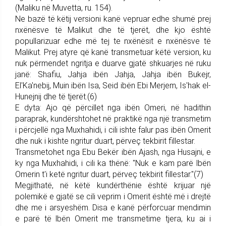
(Maliku në Muvetta, ru. 154).
Ne bazë të këtij versioni kanë vepruar edhe shumë prej
nxënësve të Malikut dhe të tjerët, dhe kjo është
popullarizuar edhe më tej te nxënësit e nxënësve të
Malikut. Prej atyre që kanë transmetuar këtë version, ku
nuk përmendet ngritja e duarve gjatë shkuarjes në ruku
janë: Shafiu, Jahja ibën Jahja, Jahja ibën Bukejr,
El'Ka'nebij, Muin ibën Isa, Seid ibën Ebi Merjem, Is'hak el-
Hunejnij dhe të tjerët.(6)
E dyta: Ajo që përcillet nga ibën Omeri, në hadithin
paraprak, kundërshtohet në praktikë nga një transmetim
i përcjellë nga Muxhahidi, i cili ishte falur pas ibën Omerit
dhe nuk i kishte ngritur duart, përveç tekbirit fillestar.
Transmetohet nga Ebu Bekër ibën Ajash, nga Husajni, e
ky nga Muxhahidi, i cili ka thënë: "Nuk e kam parë lbën
Omerin t'i ketë ngritur duart, përveç tekbirit fillestar."(7)
Megjithatë, në këtë kundërthënie është krijuar një
polemikë e gjatë se cili veprim i Omerit është më i drejtë
dhe me i arsyeshëm. Disa e kanë përforcuar mendimin
e parë të lbën Omerit me transmetime tjera, ku ai i