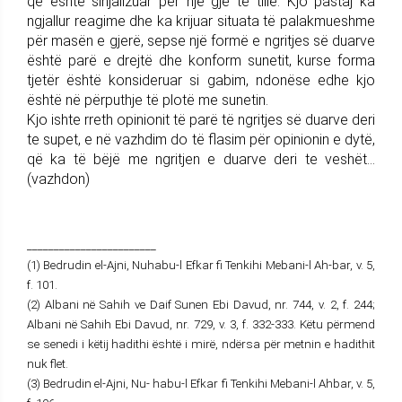
që është sinjalizuar për një gjë të tillë. Kjo pastaj ka
ngjallur reagime dhe ka krijuar situata të palakmueshme
për masën e gjerë, sepse një formë e ngritjes së duarve
është parë e drejtë dhe konform sunetit, kurse forma
tjetër është konsideruar si gabim, ndonëse edhe kjo
është në përputhje të plotë me sunetin.
Kjo ishte rreth opinionit të parë të ngritjes së duarve deri
te supet, e në vazhdim do të flasim për opinionin e dytë,
që ka të bëjë me ngritjen e duarve deri te veshët...
(vazhdon)
________________________
(1) Bedrudin el-Ajni, Nuhabu-l Efkar fi Tenkihi Mebani-l Ah-bar, v. 5,
f. 101.
(2) Albani në Sahih ve Daif Sunen Ebi Davud, nr. 744, v. 2, f. 244;
Albani në Sahih Ebi Davud, nr. 729, v. 3, f. 332-333. Këtu përmend
se senedi i këtij hadithi është i mirë, ndërsa për metnin e hadithit
nuk flet.
(3) Bedrudin el-Ajni, Nu- habu-l Efkar fi Tenkihi Mebani-l Ahbar, v. 5,