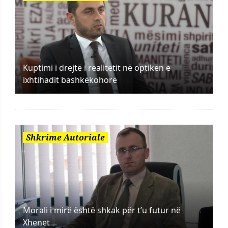
Kuptimi i drejtë i realitetit në optikën e
ixhtihadit bashkëkohorë
Shkrime Autoriale
Morali i mirë është shkak për t’u futur në
Xhenet