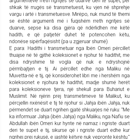
argumenteve rreth ngritjes së duarve deri te supet, për
shkak të rrugës së transmetuesit, ku vjen në shprehje
vargu i artë i transmetuesve. Mirëpo, nuk mund të themi
se është argumenti më i fuqishëm rreth ngritjes së
duarve, sepse ka disa gjëra që ndërlidhen me këtë
hadith, e që patjetër duhet të potencohen këtu,
ndonëse sipërfaqësisht (pa u zgjeruar shumë).
E para: Hadithi i transmetuar nga lbën Omeri përcillet
thuajse në të gjithë koleksionet e njohur të hadithit, me
disa ndryshime të vogla që nuk e ndryshojnë
përmbajtjen e tij. Ai përcillet edhe nga Maliku në
Muvetta-në e tij, që konsiderohet libri me i hershëm nga
koleksionet e njohura të hadithit, madje shumë herët
para koleksioneve tjera, një shekull para Buhariut e
Muslimit. Në njërin prej transmetimeve të Malikut, ku
përcjellin nxënësit e tij të njohur si Jahja ibën Jahja, nuk
përmendet se duart ngrihen gjatë shkuarjes në ruku: "Me
ka informuar Jahja (ibën Jahja) nga Maliku, nga Naﬁu se
Abdullah ibën Omeri kur hynte në namaz i ngriste duart
deri te supet e tij, sikurse që i ngriste duart edhe kur
ngrihej prej rukusë, e jashtë këtyre nuk vepronte kështu."