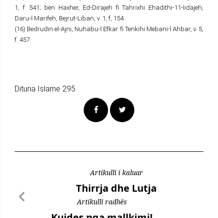
1, f. 541; bën Haxher, Ed-Dirajeh fi Tahrixhi Ehadithi-11-Iidajeh,
Daru-l Marifeh, Bejrut-Liban, v. 1, f, 154.
(16) Bedrudin el-Ajni, Nuhabu-l Efkar fi Tenkihi Mebani-l Ahbar, v. 5,
f. 457.
Dituria Islame 295
Artikulli i kaluar
Thirrja dhe Lutja
Artikulli radhës
Kujdes nga mallkimi!