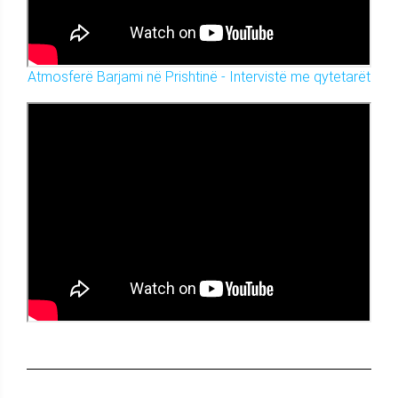
Atmosferë Barjami në Prishtinë - Intervistë me qytetarët