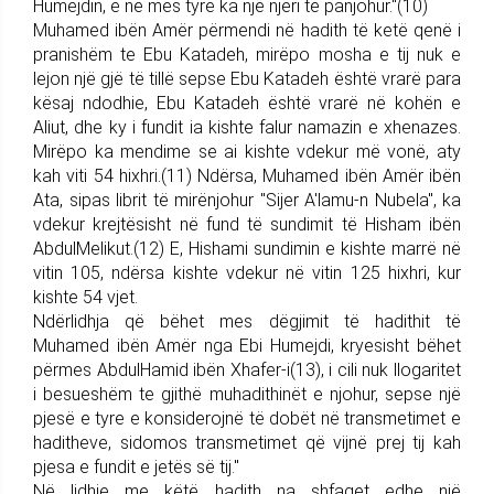
Humejdin, e në mes tyre ka një njeri të panjohur."(10)
Muhamed ibën Amër përmendi në hadith të ketë qenë i
pranishëm te Ebu Katadeh, mirëpo mosha e tij nuk e
lejon një gjë të tillë sepse Ebu Katadeh është vrarë para
kësaj ndodhie, Ebu Katadeh është vrarë në kohën e
Aliut, dhe ky i fundit ia kishte falur namazin e xhenazes.
Mirëpo ka mendime se ai kishte vdekur më vonë, aty
kah viti 54 hixhri.(11) Ndërsa, Muhamed ibën Amër ibën
Ata, sipas librit të mirënjohur "Sijer A'lamu-n Nubela", ka
vdekur krejtësisht në fund të sundimit të Hisham ibën
AbdulMelikut.(12) E, Hishami sundimin e kishte marrë në
vitin 105, ndërsa kishte vdekur në vitin 125 hixhri, kur
kishte 54 vjet.
Ndërlidhja që bëhet mes dëgjimit të hadithit të
Muhamed ibën Amër nga Ebi Humejdi, kryesisht bëhet
përmes AbdulHamid ibën Xhafer-i(13), i cili nuk llogaritet
i besueshëm te gjithë muhadithinët e njohur, sepse një
pjesë e tyre e konsiderojnë të dobët në transmetimet e
haditheve, sidomos transmetimet që vijnë prej tij kah
pjesa e fundit e jetës së tij."
Në lidhje me këtë hadith na shfaqet edhe një