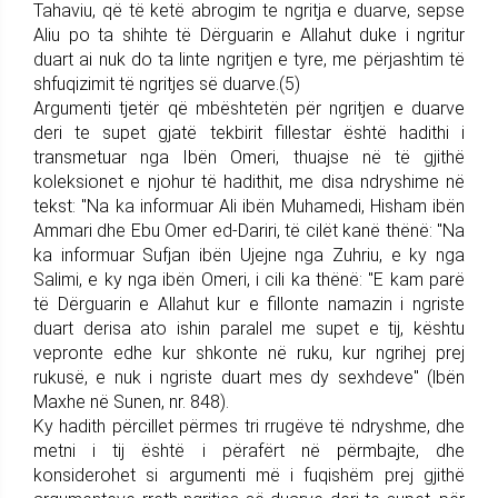
Tahaviu, që të ketë abrogim te ngritja e duarve, sepse
Aliu po ta shihte të Dërguarin e Allahut duke i ngritur
duart ai nuk do ta linte ngritjen e tyre, me përjashtim të
shfuqizimit të ngritjes së duarve.(5)
Argumenti tjetër që mbështetën për ngritjen e duarve
deri te supet gjatë tekbirit fillestar është hadithi i
transmetuar nga Ibën Omeri, thuajse në të gjithë
koleksionet e njohur të hadithit, me disa ndryshime në
tekst: "Na ka informuar Ali ibën Muhamedi, Hisham ibën
Ammari dhe Ebu Omer ed-Dariri, të cilët kanë thënë: "Na
ka informuar Sufjan ibën Ujejne nga Zuhriu, e ky nga
Salimi, e ky nga ibën Omeri, i cili ka thënë: "E kam parë
të Dërguarin e Allahut kur e fillonte namazin i ngriste
duart derisa ato ishin paralel me supet e tij, kështu
vepronte edhe kur shkonte në ruku, kur ngrihej prej
rukusë, e nuk i ngriste duart mes dy sexhdeve" (lbën
Maxhe në Sunen, nr. 848).
Ky hadith përcillet përmes tri rrugëve të ndryshme, dhe
metni i tij është i përafërt në përmbajte, dhe
konsiderohet si argumenti më i fuqishëm prej gjithë