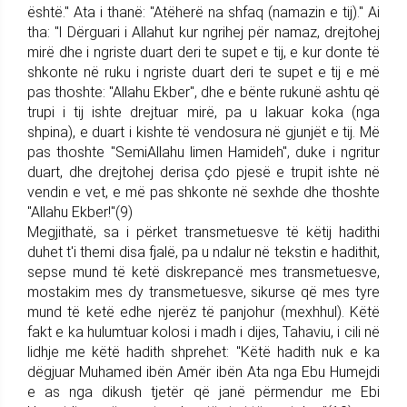
është." Ata i thanë: "Atëherë na shfaq (namazin e tij)." Ai
tha: "l Dërguari i Allahut kur ngrihej për namaz, drejtohej
mirë dhe i ngriste duart deri te supet e tij, e kur donte të
shkonte në ruku i ngriste duart deri te supet e tij e më
pas thoshte: "Allahu Ekber", dhe e bënte rukunë ashtu që
trupi i tij ishte drejtuar mirë, pa u lakuar koka (nga
shpina), e duart i kishte të vendosura në gjunjët e tij. Më
pas thoshte "SemiAllahu limen Hamideh", duke i ngritur
duart, dhe drejtohej derisa çdo pjesë e trupit ishte në
vendin e vet, e më pas shkonte në sexhde dhe thoshte
"Allahu Ekber!"(9)
Megjithatë, sa i përket transmetuesve të këtij hadithi
duhet t'i themi disa fjalë, pa u ndalur në tekstin e hadithit,
sepse mund të ketë diskrepancë mes transmetuesve,
mostakim mes dy transmetuesve, sikurse që mes tyre
mund të ketë edhe njerëz të panjohur (mexhhul). Këtë
fakt e ka hulumtuar kolosi i madh i dijes, Tahaviu, i cili në
lidhje me këtë hadith shprehet: "Këtë hadith nuk e ka
dëgjuar Muhamed ibën Amër ibën Ata nga Ebu Humejdi
e as nga dikush tjetër që janë përmendur me Ebi