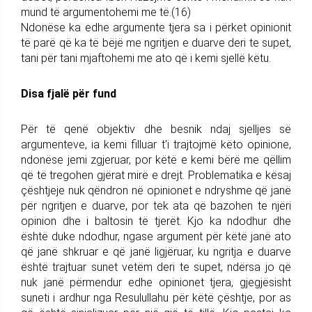
mund të argumentohemi me të.(16)
Ndonëse ka edhe argumente tjera sa i përket opinionit
të parë që ka të bëjë me ngritjen e duarve deri te supet,
tani për tani mjaftohemi me ato që i kemi sjellë këtu.
Disa fjalë për fund
Për të qenë objektiv dhe besnik ndaj sjelljes së
argumenteve, ia kemi filluar t'i trajtojmë këto opinione,
ndonëse jemi zgjeruar, por këtë e kemi bërë me qëllim
që të tregohen gjërat mirë e drejt. Problematika e kësaj
çështjeje nuk qëndron në opinionet e ndryshme që janë
për ngritjen e duarve, por tek ata që bazohen te njëri
opinion dhe i baltosin të tjerët. Kjo ka ndodhur dhe
është duke ndodhur, ngase argument për këtë janë ato
që janë shkruar e që janë ligjëruar, ku ngritja e duarve
është trajtuar sunet vetëm deri te supet, ndërsa jo që
nuk janë përmendur edhe opinionet tjera, gjegjësisht
suneti i ardhur nga Resulullahu për këtë çështje, por as