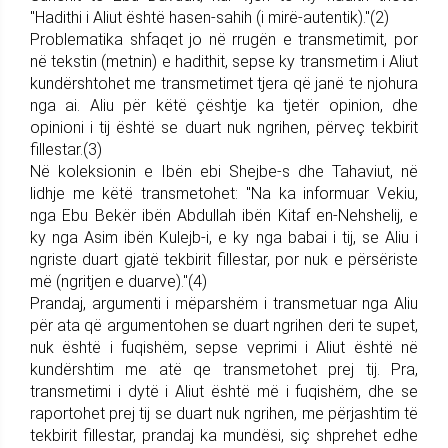
"Hadithi i Aliut është hasen-sahih (i mirë-autentik)."(2)
Problematika shfaqet jo në rrugën e transmetimit, por
në tekstin (metnin) e hadithit, sepse ky transmetim i Aliut
kundërshtohet me transmetimet tjera që janë te njohura
nga ai. Aliu për këtë çështje ka tjetër opinion, dhe
opinioni i tij është se duart nuk ngrihen, përveç tekbirit
fillestar.(3)
Në koleksionin e Ibën ebi Shejbe-s dhe Tahaviut, në
lidhje me këtë transmetohet: "Na ka informuar Vekiu,
nga Ebu Bekër ibën Abdullah ibën Kitaf en-Nehshelij, e
ky nga Asim ibën Kulejb-i, e ky nga babai i tij, se Aliu i
ngriste duart gjatë tekbirit fillestar, por nuk e përsëriste
më (ngritjen e duarve)."(4)
Prandaj, argumenti i mëparshëm i transmetuar nga Aliu
për ata që argumentohen se duart ngrihen deri te supet,
nuk është i fuqishëm, sepse veprimi i Aliut është në
kundërshtim me atë qe transmetohet prej tij. Pra,
transmetimi i dytë i Aliut është më i fuqishëm, dhe se
raportohet prej tij se duart nuk ngrihen, me përjashtim të
tekbirit fillestar, prandaj ka mundësi, siç shprehet edhe