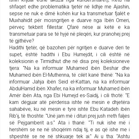
shfaqet edhe problematika tjetër në lidhje me Ajashin,
sepse ne nuk e dimë kohën kur ka transmetuar fjalët e
Muxhahidit për mosngritjen e duarve nga Ibën Omeri,
përveç tekbirit fillestar. Çfarë nëse ai këtë e ka
transmetuar para se të hyjë në pleqëri, kur pranohej prej
të gjithëve?
Hadithi tjetër, që bazohen për ngritjen e duarve deri te
supet, është hadithi i Ebu Humejdit, i cili është në
koleksionin e Tirmidhiut dhe në disa prej koleksioneve
tjera: "Na ka informuar Muhamed ibën Beshar dhe
Muhamed ibën El-Muthenna, të cilët kanë thënë: "Na ka
informuar Jahja ibën Seid el-Kattan, na ka informuar
AbdulHamid ibën Xhafer, na ka informuar Muhamed ibën
Amër ibën Ata, nga Ebi Humejd es-Saidij, i cili thotë: "E
kam dëgjuar atë përderisa ishte në mesin e dhjetëra
sahabëve, ku në mesin e tyre ishte Ebu Katadeh ibën
Rib'ij, të thoshte: "Unë jam më i dituri prej jush rreth faljes
së Pejgamberit a.s." Ata i thanë: "Ti nuk ishe më i
hershëm se ne në shoqërim ndaj tij, e as që ishe me i
shpeshtë se ne në shkuarje tek ai." Ai u tha: "Ashtu