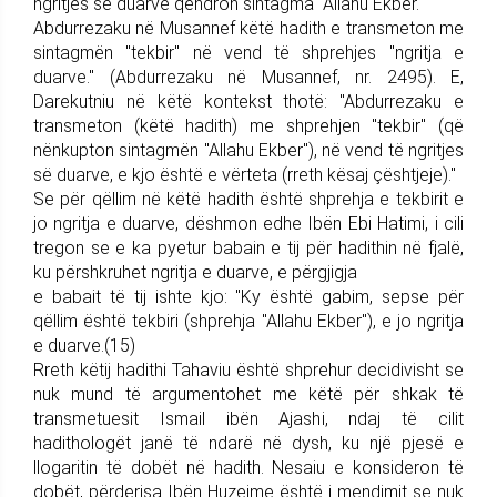
ngritjes së duarve qëndron sintagma "Allahu Ekber."
Abdurrezaku në Musannef këtë hadith e transmeton me
sintagmën "tekbir" në vend të shprehjes "ngritja e
duarve." (Abdurrezaku në Musannef, nr. 2495). E,
Darekutniu në këtë kontekst thotë: "Abdurrezaku e
transmeton (këtë hadith) me shprehjen "tekbir" (që
nënkupton sintagmën "Allahu Ekber"), në vend të ngritjes
së duarve, e kjo është e vërteta (rreth kësaj çështjeje)."
Se për qëllim në këtë hadith është shprehja e tekbirit e
jo ngritja e duarve, dëshmon edhe Ibën Ebi Hatimi, i cili
tregon se e ka pyetur babain e tij për hadithin në fjalë,
ku përshkruhet ngritja e duarve, e përgjigja
e babait të tij ishte kjo: "Ky është gabim, sepse për
qëllim është tekbiri (shprehja "Allahu Ekber"), e jo ngritja
e duarve.(15)
Rreth këtij hadithi Tahaviu është shprehur decidivisht se
nuk mund të argumentohet me këtë për shkak të
transmetuesit Ismail ibën Ajashi, ndaj të cilit
hadithologët janë të ndarë në dysh, ku një pjesë e
llogaritin të dobët në hadith. Nesaiu e konsideron të
dobët, përderisa Ibën Huzejme është i mendimit se nuk