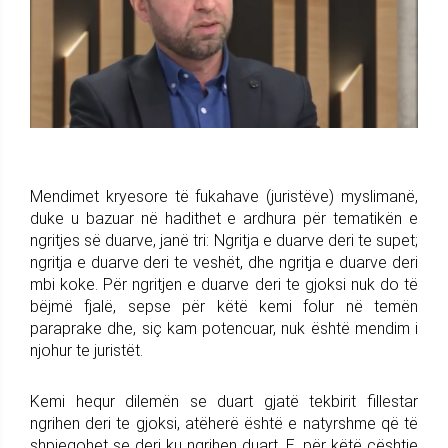
Mendimet kryesore të fukahave (juristëve) myslimanë,
duke u bazuar në hadithet e ardhura për tematikën e
ngritjes së duarve, janë tri: Ngritja e duarve deri te supet;
ngritja e duarve deri te veshët, dhe ngritja e duarve deri
mbi koke. Për ngritjen e duarve deri te gjoksi nuk do të
bëjmë fjalë, sepse për këtë kemi folur në temën
paraprake dhe, siç kam potencuar, nuk është mendim i
njohur te juristët.
Kemi hequr dilemën se duart gjatë tekbirit fillestar
ngrihen deri te gjoksi, atëherë është e natyrshme që të
shpjegohet se deri ku ngrihen duart. E, për këtë çështje