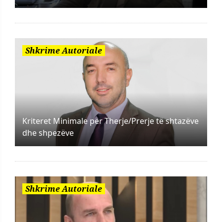
Shkrime Autoriale
Kriteret Minimale për Therje/Prerje të shtazëve
dhe shpezëve
Shkrime Autoriale