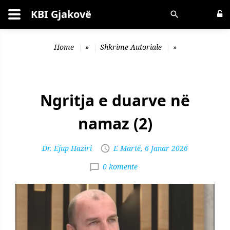
KBI Gjakovë
Kërko
Home
»
Shkrime Autoriale
»
Ngritja e duarve në
namaz (2)
Dr. Ejup Haziri
E Martë, 6 Janar 2026
0 komente