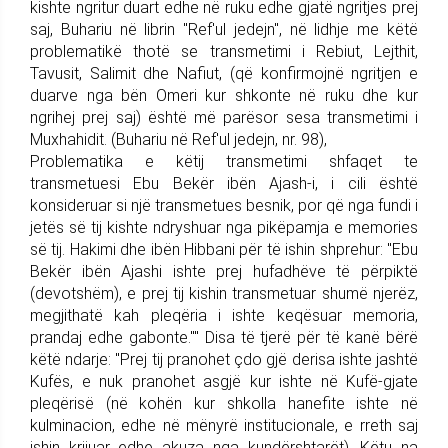
kishte ngritur duart edhe në ruku edhe gjatë ngritjes prej
saj, Buhariu në librin "Ref'ul jedejn", në lidhje me këtë
problematikë thotë se transmetimi i Rebiut, Lejthit,
Tavusit, Salimit dhe Nafiut, (që konfirmojnë ngritjen e
duarve nga bën Omeri kur shkonte në ruku dhe kur
ngrihej prej saj) është më parësor sesa transmetimi i
Muxhahidit. (Buhariu në Ref'ul jedejn, nr. 98),
Problematika e këtij transmetimi shfaqet te
transmetuesi Ebu Bekër ibën Ajash-i, i cili është
konsideruar si një transmetues besnik, por që nga fundi i
jetës së tij kishte ndryshuar nga pikëpamja e memories
së tij. Hakimi dhe ibën Hibbani për të ishin shprehur: "Ebu
Bekër ibën Ajashi ishte prej hufadhëve të përpiktë
(devotshëm), e prej tij kishin transmetuar shumë njerëz,
megjithatë kah pleqëria i ishte keqësuar memoria,
prandaj edhe gabonte."" Disa të tjerë për të kanë bërë
këtë ndarje: "Prej tij pranohet çdo gjë derisa ishte jashtë
Kufës, e nuk pranohet asgjë kur ishte në Kufë-gjate
pleqërisë (në kohën kur shkolla hanefite ishte në
kulminacion, edhe në mënyrë institucionale, e rreth saj
ishin krijuar edhe akuza nga kundërshtarët), Këtu na