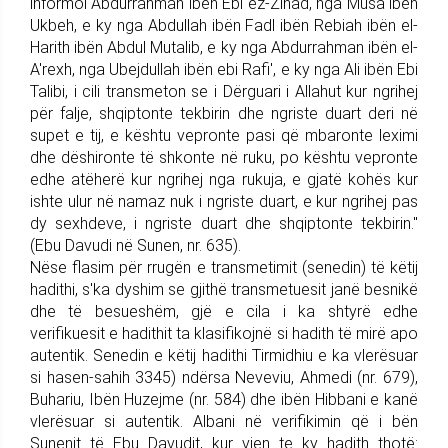
informoi Abdurrahman ibën Ebi ez-Zinad, nga Musa ibën
Ukbeh, e ky nga Abdullah ibën Fadl ibën Rebiah ibën el-
Harith ibën Abdul Mutalib, e ky nga Abdurrahman ibën el-
A'rexh, nga Ubejdullah ibën ebi Rafi', e ky nga Ali ibën Ebi
Talibi, i cili transmeton se i Dërguari i Allahut kur ngrihej
për falje, shqiptonte tekbirin dhe ngriste duart deri në
supet e tij, e kështu vepronte pasi që mbaronte leximi
dhe dëshironte të shkonte në ruku, po kështu vepronte
edhe atëherë kur ngrihej nga rukuja, e gjatë kohës kur
ishte ulur në namaz nuk i ngriste duart, e kur ngrihej pas
dy sexhdeve, i ngriste duart dhe shqiptonte tekbirin."
(Ebu Davudi në Sunen, nr. 635).
Nëse flasim për rrugën e transmetimit (senedin) të këtij
hadithi, s'ka dyshim se gjithë transmetuesit janë besnikë
dhe të besueshëm, gjë e cila i ka shtyrë edhe
verifikuesit e hadithit ta klasifikojnë si hadith të mirë apo
autentik. Senedin e këtij hadithi Tirmidhiu e ka vlerësuar
si hasen-sahih 3345) ndërsa Neveviu, Ahmedi (nr. 679),
Buhariu, Ibën Huzejme (nr. 584) dhe ibën Hibbani e kanë
vlerësuar si autentik. Albani në verifikimin që i bën
Sunenit të Ebu Davudit, kur vjen te ky hadith thotë: