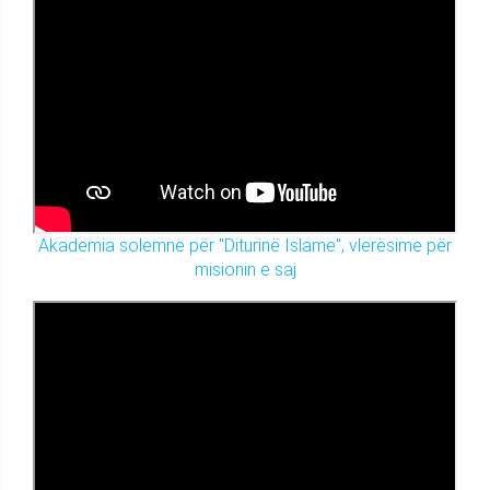
Akademia solemne për "Diturinë Islame", vlerësime për
misionin e saj