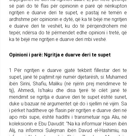
së pari do të flas për opinionin e parë që nënkupton
ngritjen e duarve deri te supet, e pastaj në temën e
ardhshme për opinionin e dytë, që ka të bëjë me ngritjen
e duarve deri te veshët, ku do të përqendrohem më
tepër, ndërsa do të përmendet edhe opinioni i tretë, që
ka të bëjë me ngritjen e duarve deri mbi veshë.
Opinioni i parë: Ngritja e duarve deri te supet
1 Për ngritjen e duarve gjatë tekbirit fillestar deri te
supet, janë të pajtimit një numër dijetarësh, si: Muhamed
ibën Sirini, Shaﬁu, Maliku (në njërin prej mendimeve të
tij), Ahmedi, Is'haku dhe disa tjerë të cilët janë të
mendimit se ngritja e duarve deri te supet është sunet,
duke u bazuar në argumentet që do i sjellim në vijim. Sa
i përket haditheve që flasin për ngritjen e duarve deri në
apo mbi supe, është hadithi i transmetuar nga Aliu, në
koleksionin e Ebu Davudit: "Na ka informuar Hasen ibën
Alij, na informoi Sulejman ibën Davud el-Hashimiu, na