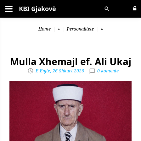
KBI Gjakovë
Kërko
Home
»
Personalitete
»
Mulla Xhemajl ef. Ali Ukaj
E Enjte, 26 Shkurt 2026
0 komente