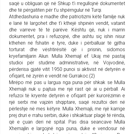
saqë u obliguan që në Shkup t'i rregullojnë dokumentet
dhe të përgatiten për t'u shpërngulur në Turqi.
Atdhedashuria e madhe dhe patriotizmi këtë familje nuk
e lanë të largohet dhe t'i kthejë shpinën vendit, vatanit
dhe varreve të të parëve. Kështu që, nuk i marrin
dokumentet, pra i refuzojnë, dhe ashtu siç ishin nisur
kthehen në fshatin e tyre, duke i përballuar të gjitha
torturat dhe vështirësitë që i prisnin, sidomos
kryefamiljarin Aliun. Mulla Xhemajl ef. Ukaj më pastaj
studioi për studime administrative, në Vojvodinë,
përderisa gjatë vitit 1950 punoi si aktivist në detyrën e
ofiqarit, në zyrën e vendit në Gurrakoc.(2)
Mirëpo më pas u largua nga puna për shkak se Mulla
Xhemajli nuk u pajtua me një rast që ai u përball. Ai
refuzoi të kryente detyrën e ofiqarit për kurorëzimin e
një serbi me vajzën shqiptare, saqë rezultoi deri në
përleshje në mes këtyre. Mulla Xhemajli, me një karrige
prej druri e rrahu serbin, duke i shkaktuar plagë të rënda,
që e çuan deri në spital. Pas disa seancave Mulla
Xhemajlin e largojnë nga puna, duke e vendosur në