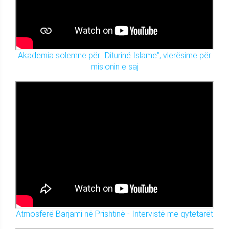
Akademia solemne për "Diturinë Islame", vlerësime për
misionin e saj
Atmosferë Barjami në Prishtinë - Intervistë me qytetarët