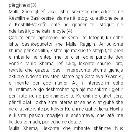
përgjithësi.(3)
Mulla Xhemajl ef. Ukaj, ishte sekretar dhe arkëtar në
Këshillin e Bashkësisë Islame në Istog, ku atëkohë selia
e Këshillit-Vakëfit ishte në qendër të Istogut, një
ndërtesë kjo në katin e dytë.(4)
Çdo të enjte lajmërohej në Këshill të Istogut, ku edhe
ishte bashkëpunëtor me Mulla Ragipin. Ai punonte
shumë për Këshillin, kishte një makinë të shtypit, të cilën
e mbante në shtëpi me të cilën edhe punonte deri
vonë.4 Mulla Xhemajl ef. Ukaj, lexonte shumë libra,
revista dhe gazeta, pasi i interesonte shumë gjendja
aktuale. Ndërsa revistën islame nga Sarajeva "Glasnik",
e merrte për çdo numër. Atij i interesonin edhe
hulumtimet, e kjo dëshmohet nga një mbishkrim i gjetur
për historikun e përkthimeve të Kuranit në gjuhët tjera,
për të cilat Hoxha ishte interesuar se në cilat gjuhë dhe
në cilat vite ishte përkthyer Kurani në gjuhët tjera. Hoxha
e kishte pasion mbajtjen e shënimeve, dhe atë me
kujdes të madh, por edhe në detaje.
Mulla Xhemajli lexonte dhe mbante shënime. Nuk