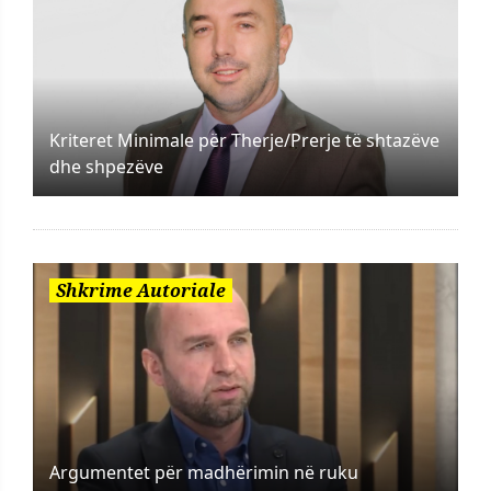
Kriteret Minimale për Therje/Prerje të shtazëve
dhe shpezëve
Shkrime Autoriale
Argumentet për madhërimin në ruku