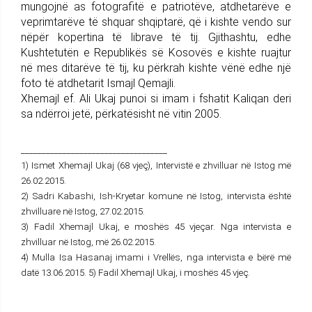
mungojnë as fotografitë e patriotëve, atdhetarëve e
veprimtarëve të shquar shqiptarë, që i kishte vendo sur
nëpër kopertina të librave të tij. Gjithashtu, edhe
Kushtetutën e Republikës së Kosovës e kishte ruajtur
në mes ditarëve të tij, ku përkrah kishte vënë edhe një
foto të atdhetarit Ismajl Qemajli.
Xhemajl ef. Ali Ukaj punoi si imam i fshatit Kaliqan deri
sa ndërroi jetë, përkatësisht në vitin 2005.
___________________________________
1) Ismet Xhemajl Ukaj (68 vjeç), Intervistë e zhvilluar në Istog më
26.02.2015.
2) Sadri Kabashi, Ish-Kryetar komune në Istog, intervista është
zhvilluare në Istog, 27.02.2015.
3) Fadil Xhemajl Ukaj, e moshës 45 vjeçar. Nga intervista e
zhvilluar në Istog, më 26.02.2015.
4) Mulla Isa Hasanaj imami i Vrellës, nga intervista e bërë më
datë 13.06.2015. 5) Fadil Xhemajl Ukaj, i moshës 45 vjeç.