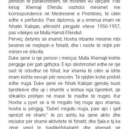
pension të parakohshëm, në moshën 40 vjeçare. Pas
kësaj Xhemajl Efendiu vazhdoi mësimet me
korrespondencë në Medresenë e Prishtinës, të cilën
edhe e përfundoi. Pasi diplomoi, ai u emërua imam në
fshatin Kaliqan, afërsisht përgjatë viteve 1956-1957,
pas vdekjes së Mulla Hamdi Efendiut.
Përveç detyrës së imamit, Hoxha mbante mësime mbi
besimin në mejtepin e fshatit, dhe i nxiste të rinjtë për
mësim në shkolla.
Duke qenë si një person i mençur, Mulla Xhemajli kishte
përgjigje për gati gjithçka. E kjo dëshmohet edhe në një
rast të ndodhur në fshat, kur xhamia të cilën ai ishte
imam kishte nevojë për renovim. Të njëjtën kohë prishët
edhe rruga. Duke qenë se fshati Kaliqan gjendej buzë
bjeshkëve dhe uji i shumtë u lëshua nga bjeshkët, që
shkaktoi prishjen në masë të madhe të rrugës. Kur
Hoxha u pyet se a të rregullo hej rruga apo xhamia,
hoxha iu përgjigj, "Duhet rregullu rruga, pasi ajo i sjell
njerëzit në xhami." Ai po ashtu ka qenë aktiv dhe
iniciator për shumë aktivitete të fshatit, dhe fjala e tij ka
zënë vend te bashkëfshatarët dhe xhemati në