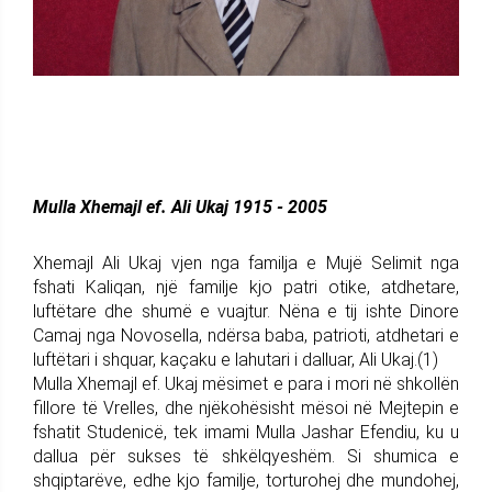
Mulla Xhemajl ef. Ali Ukaj 1915 - 2005
Xhemajl Ali Ukaj vjen nga familja e Mujë Selimit nga
fshati Kaliqan, një familje kjo patri otike, atdhetare,
luftëtare dhe shumë e vuajtur. Nëna e tij ishte Dinore
Camaj nga Novosella, ndërsa baba, patrioti, atdhetari e
luftëtari i shquar, kaçaku e lahutari i dalluar, Ali Ukaj.(1)
Mulla Xhemajl ef. Ukaj mësimet e para i mori në shkollën
fillore të Vrelles, dhe njëkohësisht mësoi në Mejtepin e
fshatit Studenicë, tek imami Mulla Jashar Efendiu, ku u
dallua për sukses të shkëlqyeshëm. Si shumica e
shqiptarëve, edhe kjo familje, torturohej dhe mundohej,