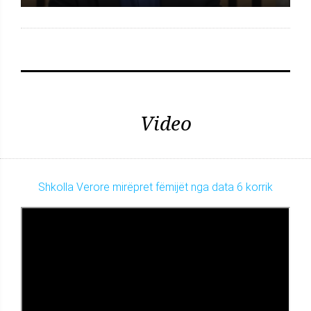
Video
Shkolla Verore mirëpret fëmijët nga data 6 korrik