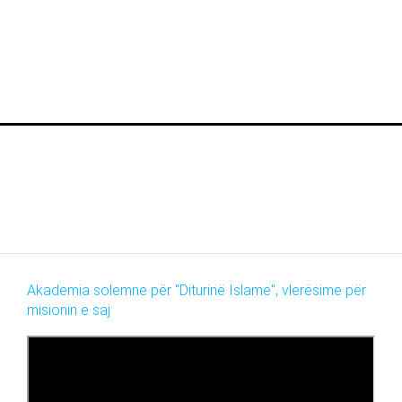
Akademia solemne për "Diturinë Islame", vlerësime për
misionin e saj