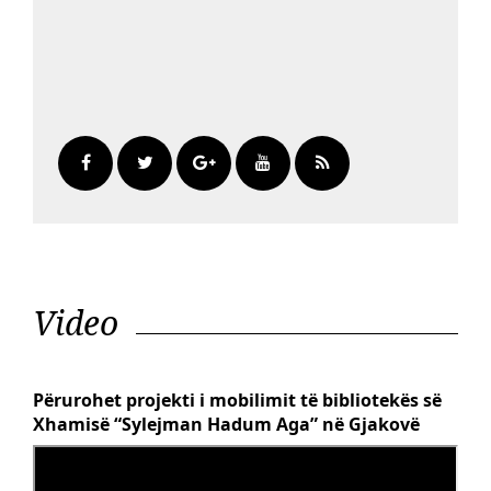
Video
Përurohet projekti i mobilimit të bibliotekës së
Xhamisë “Sylejman Hadum Aga” në Gjakovë