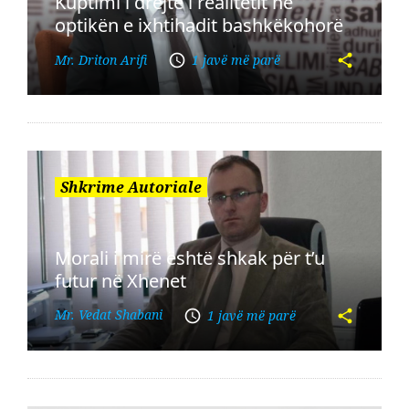
Kuptimi i drejtë i realitetit në
optikën e ixhtihadit bashkëkohorë
Mr. Driton Arifi
1 javë më parë
Shkrime Autoriale
Morali i mirë është shkak për t’u
futur në Xhenet
Mr. Vedat Shabani
1 javë më parë