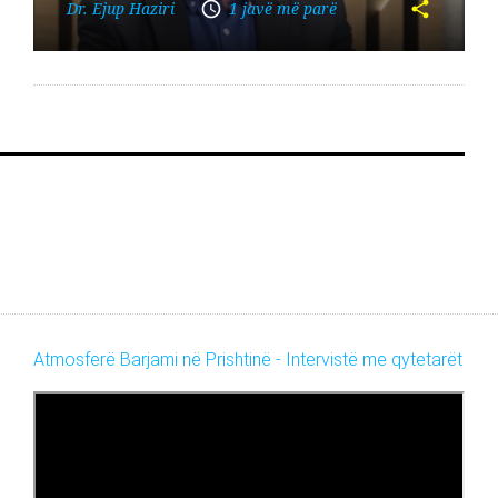
Dr. Ejup Haziri
1 javë më parë
Atmosferë Barjami në Prishtinë - Intervistë me qytetarët