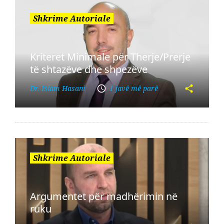
Shkrime Autoriale
Kriteret Minimale për Therje/Prerje
të shtazëve dhe shpezëve
Dr. Islam Hasani
1 javë më parë
Shkrime Autoriale
Argumentet për madhërimin në
ruku