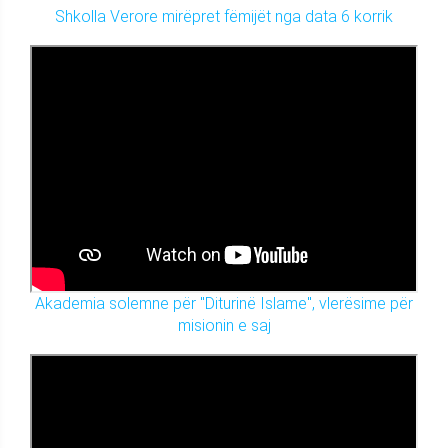
Shkolla Verore mirëpret fëmijët nga data 6 korrik
Akademia solemne për "Diturinë Islame", vlerësime për
misionin e saj