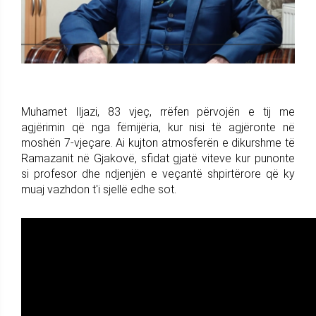
Muhamet Iljazi, 83 vjeç, rrëfen përvojën e tij me
agjërimin që nga fëmijëria, kur nisi të agjëronte në
moshën 7-vjeçare. Ai kujton atmosferën e dikurshme të
Ramazanit në Gjakovë, sfidat gjatë viteve kur punonte
si profesor dhe ndjenjën e veçantë shpirtërore që ky
muaj vazhdon t'i sjellë edhe sot.