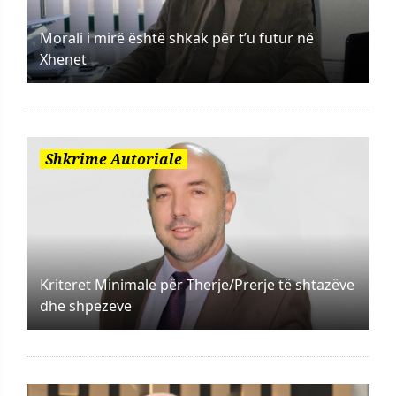
Morali i mirë është shkak për t’u futur në
Xhenet
Shkrime Autoriale
Kriteret Minimale për Therje/Prerje të shtazëve
dhe shpezëve