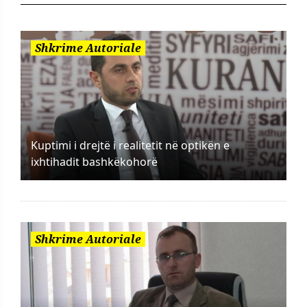
Shkrime Autoriale
Kuptimi i drejtë i realitetit në optikën e
ixhtihadit bashkëkohorë
Shkrime Autoriale