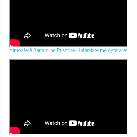
Atmosferë Barjami në Prishtinë - Intervistë me qytetarët