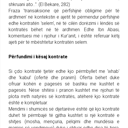
shkruani ato...". (El Bekare, 282)
Fraza 'transaksione që përfshijnë obligime për të
ardhmen' në kontekstin e ajetit të përmendur përfshijnë
edhe kontratën 'selem', në të cilën dorëzimi i lëndës së
kontratës bëhet në të ardhmen. Edhe Ibn Abasi,
komentuesi më i njohur i Kur'anit, i është referuar këtij
ajeti për të mbështetur kontratën selem.
Përfundimi i kësaj kontrate
Si çdo kontratë tjetër edhe kjo përmbyllet me 'ixhab'
dhe 'kabul' (ofertë dhe pranim). Oferta bëhet duke
ofruar kohën e pagesës së bashku me kushtet e
pagesës. Nëse shitësi i pranon kushtet me njohuri të
plota rreth natyrës së kontratës, atëherë kjo kontratë
është e kompletuar.
Mendimi i shumicës së dijetarëve është që kjo kontratë
duhet të përmbajë të gjitha kushtet si një kontratë e
shitjes (mosha, mençuria, pëlqimi dhe mundësia e
marrjes së vendimeve) duke i shtuar edhe disa të tjera,