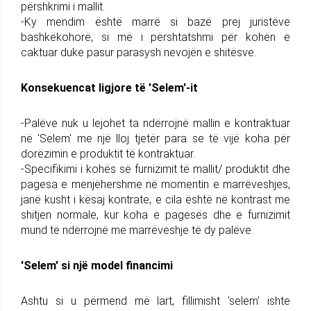
përshkrimi i mallit.
-Ky mendim është marrë si bazë prej juristëve
bashkëkohorë, si më i përshtatshmi për kohën e
caktuar duke pasur parasysh nevojën e shitësve.
Konsekuencat ligjore të 'Selem'-it
-Palëve nuk u lejohet ta ndërrojnë mallin e kontraktuar
në 'Selem' me një lloj tjetër para se të vijë koha për
dorëzimin e produktit të kontraktuar.
-Specifikimi i kohës së furnizimit të mallit/ produktit dhe
pagesa e menjëhershme në momentin e marrëveshjes,
janë kusht i kësaj kontrate, e cila është në kontrast me
shitjen normale, kur koha e pagesës dhe e furnizimit
mund të ndërrojnë me marrëveshje të dy palëve.
'Selem' si një model financimi
Ashtu si u përmend më lart, fillimisht 'selem' ishte