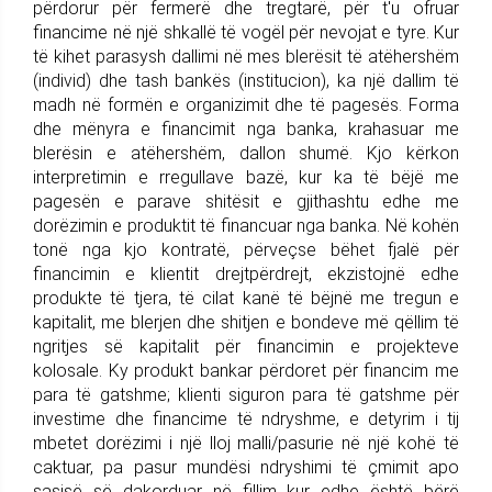
përdorur për fermerë dhe tregtarë, për t'u ofruar
financime në një shkallë të vogël për nevojat e tyre. Kur
të kihet parasysh dallimi në mes blerësit të atëhershëm
(individ) dhe tash bankës (institucion), ka një dallim të
madh në formën e organizimit dhe të pagesës. Forma
dhe mënyra e financimit nga banka, krahasuar me
blerësin e atëhershëm, dallon shumë. Kjo kërkon
interpretimin e rregullave bazë, kur ka të bëjë me
pagesën e parave shitësit e gjithashtu edhe me
dorëzimin e produktit të financuar nga banka. Në kohën
tonë nga kjo kontratë, përveçse bëhet fjalë për
financimin e klientit drejtpërdrejt, ekzistojnë edhe
produkte të tjera, të cilat kanë të bëjnë me tregun e
kapitalit, me blerjen dhe shitjen e bondeve më qëllim të
ngritjes së kapitalit për financimin e projekteve
kolosale. Ky produkt bankar përdoret për financim me
para të gatshme; klienti siguron para të gatshme për
investime dhe financime të ndryshme, e detyrim i tij
mbetet dorëzimi i një lloj malli/pasurie në një kohë të
caktuar, pa pasur mundësi ndryshimi të çmimit apo
sasisë së dakorduar në fillim kur edhe është bërë