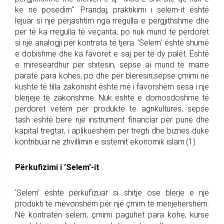
ke në posedim". Prandaj, praktikimi i selem-it është
lejuar si një përjashtim nga rregulla e përgjithshme dhe
për të ka rregulla të veçanta, po nuk mund të përdoret
si një analogji për kontrata të tjera. 'Selem' është shumë
e dobishme dhe ka favoret e saj për të dy palët. Është
e mirëseardhur për shitësin, sepse ai mund të marrë
paratë para kohës, po dhe për blerësin,sepse çmimi në
kushte të tilla zakonisht është më i favorshëm sesa i një
blerjeje të zakonshme. Nuk është e domosdoshme të
përdoret vetëm për produkte të agrikulturës, sepse
tash është bërë një instrument financiar për punë dhe
kapital tregtar, i aplikueshëm për tregti dhe biznes duke
kontribuar ne zhvillimin e sistemit ekonomik islam.(1)
Përkufizimi i 'Selem'-it
'Selem' është përkufizuar si shitje ose blerje e një
produkti të mëvonshëm për një çmim të menjëhershëm.
Në kontratën selem, çmimi paguhet para kohe, kurse