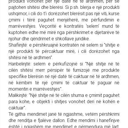
produkti vonohet për një datë në të ardhmen, për se
pajtohen shitësi dhe blerësi. Si p.sh. blerja e një produkti
ushqimor, i cili do t'i dorëzohet blerësit pas një viti, kurse
çmimi i tërë paguhet menjëherë, me përfundimin e
marrëveshjes. Veçoritë e kontratës 'selem' mund të
kuptohen edhe më mirë nga përshkrimet e dijetarëve të
njohur dhe qëndrimet e shkollave juridike.
Shafiinjtë: e përshkruajnë kontratën në selem si "shitje e
një produkti të përcaktuar mirë, i cili dorëzohet nga
shitësi në të ardhmen".
Hanbelinjtë: selem e përkufizojnë si "Një shitje në të
cilën shitësi merr përsipër të furnizojë me produkte
specifike blerësin në një datë të caktuar në të ardhmen,
në këmbim të një çmimi të caktuar të paguar në
momentin e marrëveshjes".
Malikinjtë: "Një shitje në të cilën shuma e çmimit paguhet
para kohe, e objekti i shitjes vonohet deri në kohën e
caktuar".
Të gjitha mendimet janë të ngjashme, vetëm përshkrimi
dhe renditja e fjalëve dallon. Edhe mendimi i hanefinjve
është i ngjashëm me mendimet e përmendura më lart.