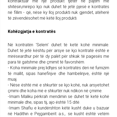
kontraktuar me një produkt tjetër në pajtim me
shitësin,mirëpo kjo nuk duhet të jetë pjesë e kontratës
në fillim - që, nëse ky lloj produkti nuk gjendet, atëherë
të zëvendësohet më këtë lloj produkti.
Kohëzgjatja e kontratës
Në kontratën 'Selem' duhet të ketë kohë minimale.
Duhet të jetë kështu për arsye se kjo kontratë është e
mirëseardhur për të dy palët për shkak të pagesës me
para të gatshme dhe çmimit të favorshëm.
- Koha minimale prej lidhjes së kontratës deri në furnizim
të mallit, sipas hanefinjve dhe hambelinjve, është një
muaj.
- Nëse është më e shkurtër se kjo kohë, nuk arsyetohet
çmimi dhe koha më e shkurtër nuk ndikon në çmime.
-Imam Maliku përkrah mendimin se duhet të ketë kohë
minimale dhe, sipas tij, ajo është 15 ditë.
-Imam Shafiu e kundërshton këtë kusht duke u bazuar
në Hadithin e Pejgamberit a.s.,. se kusht është vetëm