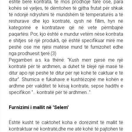
është bërë kontrata, të mos prodhojë fare ose, para
kohës së vjeljes, të dëmtohen të gjitha frutat për shkak
të ndonjë ndryshimi të mundshëm të temperaturës a të
reshurave dhe kjo kontratë, qysh në fillim, hyn në
kategorinë e kontratave që në vete përmbajnë
paqartësi. Por, kjo është e mundur vetëm nëse kontrata
e shitjes së një produkti, që është specifikuar mirë me
peshë ose me njësi matëse mund të furnizohet edhe
nga prodhuesit tjerë.(3)
Pejgamberi a.s. ka thënë: "Kush merr pjesë me një
kontratë për të ardhmen, ai duhet të blejë një masë të
ditur apo një peshë të ditur për një kohë të caktuar e të
ditur". Shumica e fukahave e kushtëzojnë me kohën e
ardhme për validitet të kësaj kontrate, sepse hadithi e
specifikon "... kontratë për të ardhmen...".
Furnizimi i mallit në 'Selem'
Është kusht të caktohet koha e dorëzimit të mallit të
kontraktuar në kontratë,dhe me atë kohë të pajtohen të