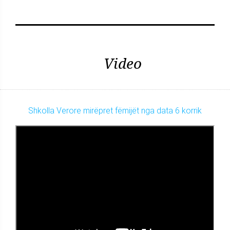
Video
Shkolla Verore mirëpret fëmijët nga data 6 korrik