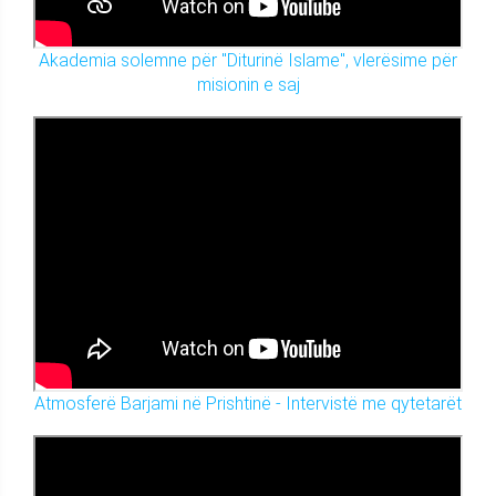
Akademia solemne për "Diturinë Islame", vlerësime për
misionin e saj
Atmosferë Barjami në Prishtinë - Intervistë me qytetarët