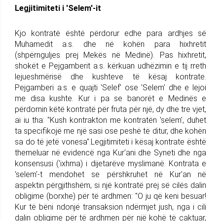
Legjitimiteti i 'Selem'-it
Kjo kontratë është përdorur edhe para ardhjes së
Muhamedit a.s. dhe në kohën para hixhretit
(shpërnguljes prej Mekës në Medinë). Pas hixhretit,
shokët e Pejgamberit a.s. kërkuan udhëzimin e tij rreth
lejueshmërisë dhe kushteve të kësaj kontrate.
Pejgamberi a.s. e quajti 'Selef' ose 'Selem' dhe e lejoi
me disa kushte. Kur i pa se banorët e Medinës e
përdornin këtë kontratë për fruta për një, dy dhe tre vjet,
ai iu tha: "Kush kontrakton me kontratën 'selem', duhet
ta specifikojë me një sasi ose peshë të ditur, dhe kohën
sa do të jetë vonesa".Legjitimiteti i kësaj kontrate është
themeluar në evidencë nga Kur'ani dhe Syneti dhe nga
konsensusi ('ixhma) i dijetarëve myslimanë. Kontrata e
'selem'-t mendohet se përshkruhet në Kur'an në
aspektin përgjithshëm, si një kontratë prej së cilës dalin
obligime (borxhe) për të ardhmen: "O ju që keni besuar!
Kur të bëni ndonjë transaksion ndërmjet jush, nga i cili
dalin obligime për të ardhmen për një kohë të caktuar,