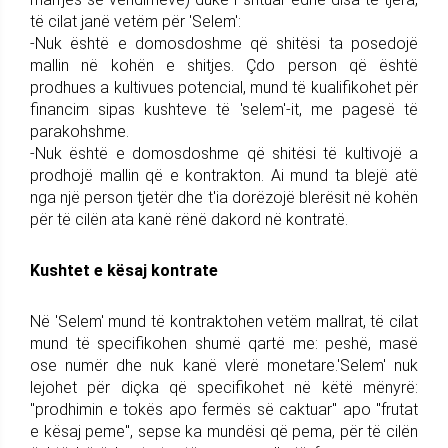
të cilat janë vetëm për 'Selem':
-Nuk është e domosdoshme që shitësi ta posedojë
mallin në kohën e shitjes. Çdo person që është
prodhues a kultivues potencial, mund të kualifikohet për
financim sipas kushteve të 'selem'-it, me pagesë të
parakohshme.
-Nuk është e domosdoshme që shitësi të kultivojë a
prodhojë mallin që e kontrakton. Ai mund ta blejë atë
nga një person tjetër dhe t'ia dorëzojë blerësit në kohën
për të cilën ata kanë rënë dakord në kontratë.
Kushtet e kësaj kontrate
Në 'Selem' mund të kontraktohen vetëm mallrat, të cilat
mund të specifikohen shumë qartë me: peshë, masë
ose numër dhe nuk kanë vlerë monetare.'Selem' nuk
lejohet për diçka që specifikohet në këtë mënyrë:
"prodhimin e tokës apo fermës së caktuar" apo "frutat
e kësaj peme", sepse ka mundësi që pema, për të cilën