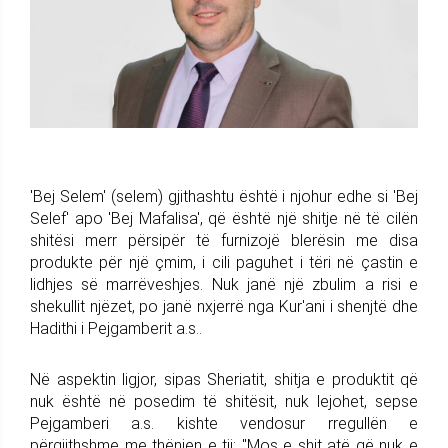
'Bej Selem' (selem) gjithashtu është i njohur edhe si 'Bej
Selef' apo 'Bej Mafalisa', që është një shitje në të cilën
shitësi merr përsipër të furnizojë blerësin me disa
produkte për një çmim, i cili paguhet i tëri në çastin e
lidhjes së marrëveshjes. Nuk janë një zbulim a risi e
shekullit njëzet, po janë nxjerrë nga Kur'ani i shenjtë dhe
Hadithi i Pejgamberit a.s..
Në aspektin ligjor, sipas Sheriatit, shitja e produktit që
nuk është në posedim të shitësit, nuk lejohet, sepse
Pejgamberi a.s. kishte vendosur rregullën e
përgjithshme me thënien e tij: "Mos e shit atë që nuk e