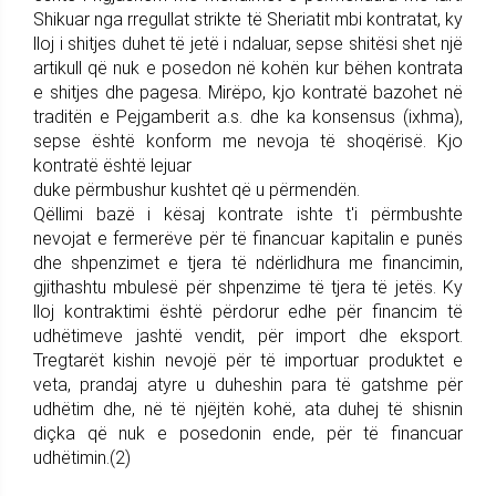
Shikuar nga rregullat strikte të Sheriatit mbi kontratat, ky
lloj i shitjes duhet të jetë i ndaluar, sepse shitësi shet një
artikull që nuk e posedon në kohën kur bëhen kontrata
e shitjes dhe pagesa. Mirëpo, kjo kontratë bazohet në
traditën e Pejgamberit a.s. dhe ka konsensus (ixhma),
sepse është konform me nevoja të shoqërisë. Kjo
kontratë është lejuar
duke përmbushur kushtet që u përmendën.
Qëllimi bazë i kësaj kontrate ishte t'i përmbushte
nevojat e fermerëve për të financuar kapitalin e punës
dhe shpenzimet e tjera të ndërlidhura me financimin,
gjithashtu mbulesë për shpenzime të tjera të jetës. Ky
lloj kontraktimi është përdorur edhe për financim të
udhëtimeve jashtë vendit, për import dhe eksport.
Tregtarët kishin nevojë për të importuar produktet e
veta, prandaj atyre u duheshin para të gatshme për
udhëtim dhe, në të njëjtën kohë, ata duhej të shisnin
diçka që nuk e posedonin ende, për të financuar
udhëtimin.(2)