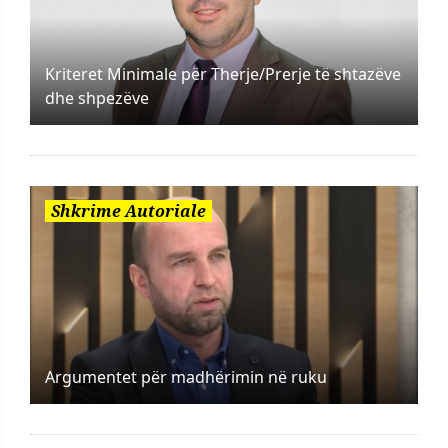
Kriteret Minimale për Therje/Prerje të shtazëve
dhe shpezëve
Shkrime Autoriale
Argumentet për madhërimin në ruku