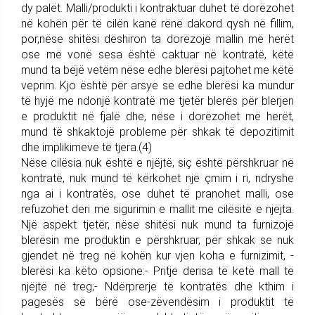
dy palët. Malli/produkti i kontraktuar duhet të dorëzohet
në kohën për të cilën kanë rënë dakord qysh në fillim,
por,nëse shitësi dëshiron ta dorëzojë mallin më herët
ose më vonë sesa është caktuar në kontratë, këtë
mund ta bëjë vetëm nëse edhe blerësi pajtohet me këtë
veprim. Kjo është për arsye se edhe blerësi ka mundur
të hyjë me ndonjë kontratë me tjetër blerës për blerjen
e produktit në fjalë dhe, nëse i dorëzohet më herët,
mund të shkaktojë probleme për shkak të depozitimit
dhe implikimeve të tjera.(4)
Nëse cilësia nuk është e njëjtë, siç është përshkruar në
kontratë, nuk mund të kërkohet një çmim i ri, ndryshe
nga ai i kontratës, ose duhet të pranohet malli, ose
refuzohet deri me sigurimin e mallit me cilësitë e njëjta.
Një aspekt tjetër, nëse shitësi nuk mund ta furnizojë
blerësin me produktin e përshkruar, për shkak se nuk
gjendet në treg në kohën kur vjen koha e furnizimit, -
blerësi ka këto opsione:- Pritje derisa të ketë mall të
njëjtë në treg;- Ndërprerje të kontratës dhe kthim i
pagesës së bërë ose-zëvendësim i produktit të