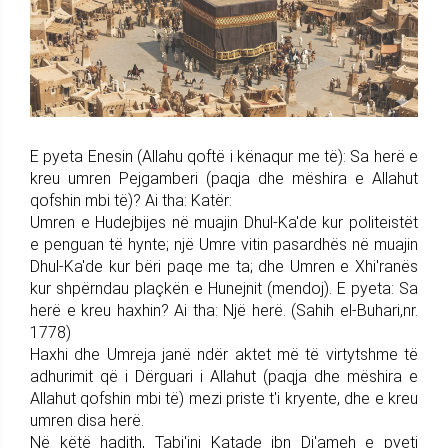
E pyeta Enesin (Allahu qoftë i kënaqur me të): Sa herë e
kreu umren Pejgamberi (paqja dhe mëshira e Allahut
qofshin mbi të)? Ai tha: Katër:
Umren e Hudejbijes në muajin Dhul-Ka'de kur politeistët
e penguan të hynte; një Umre vitin pasardhës në muajin
Dhul-Ka'de kur bëri paqe me ta; dhe Umren e Xhi'ranës
kur shpërndau plaçkën e Hunejnit (mendoj). E pyeta: Sa
herë e kreu haxhin? Ai tha: Një herë. (Sahih el-Buhari,nr.
1778)
Haxhi dhe Umreja janë ndër aktet më të virtytshme të
adhurimit që i Dërguari i Allahut (paqja dhe mëshira e
Allahut qofshin mbi të) mezi priste t'i kryente, dhe e kreu
umren disa herë.
Në këtë hadith, Tabi'ini Katade ibn Di'ameh e pyeti