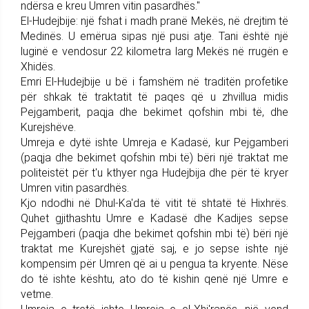
ndërsa e kreu Umren vitin pasardhës."
El-Hudejbije: një fshat i madh pranë Mekës, në drejtim të
Medinës. U emërua sipas një pusi atje. Tani është një
luginë e vendosur 22 kilometra larg Mekës në rrugën e
Xhidës.
Emri El-Hudejbije u bë i famshëm në traditën profetike
për shkak të traktatit të paqes që u zhvillua midis
Pejgamberit, paqja dhe bekimet qofshin mbi të, dhe
Kurejshëve.
Umreja e dytë ishte Umreja e Kadasë, kur Pejgamberi
(paqja dhe bekimet qofshin mbi të) bëri një traktat me
politeistët për t'u kthyer nga Hudejbija dhe për të kryer
Umren vitin pasardhës.
Kjo ndodhi në Dhul-Ka'da të vitit të shtatë të Hixhrës.
Quhet gjithashtu Umre e Kadasë dhe Kadijes sepse
Pejgamberi (paqja dhe bekimet qofshin mbi të) bëri një
traktat me Kurejshët gjatë saj, e jo sepse ishte një
kompensim për Umren që ai u pengua ta kryente. Nëse
do të ishte kështu, ato do të kishin qenë një Umre e
vetme.