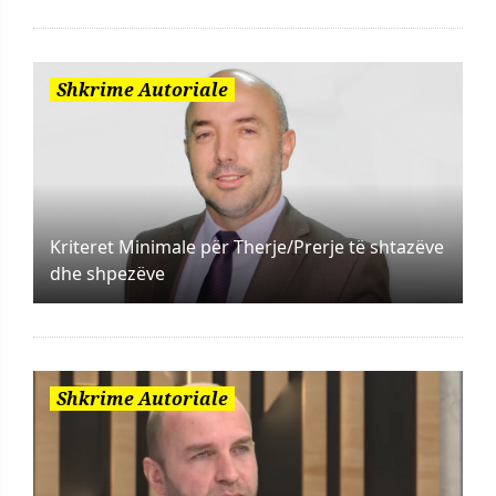
Shkrime Autoriale
Kriteret Minimale për Therje/Prerje të shtazëve
dhe shpezëve
Shkrime Autoriale