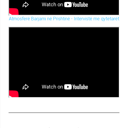
Atmosferë Barjami në Prishtinë - Intervistë me qytetarët