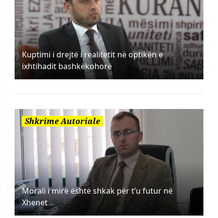
Kuptimi i drejtë i realitetit në optikën e
ixhtihadit bashkëkohorë
Shkrime Autoriale
Morali i mirë është shkak për t’u futur në
Xhenet