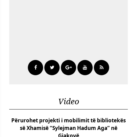
Video
Përurohet projekti i mobilimit të bibliotekës
së Xhamisë “Sylejman Hadum Aga” në
Gjakovë