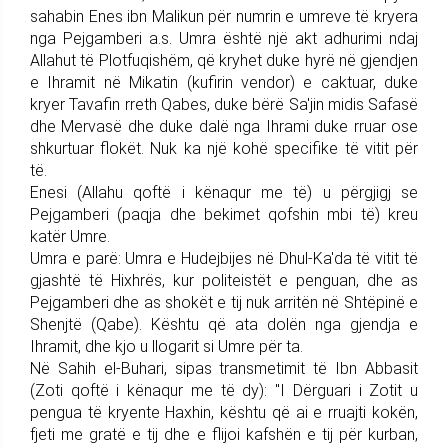
sahabin Enes ibn Malikun për numrin e umreve të kryera
nga Pejgamberi a.s. Umra është një akt adhurimi ndaj
Allahut të Plotfuqishëm, që kryhet duke hyrë në gjendjen
e Ihramit në Mikatin (kufirin vendor) e caktuar, duke
kryer Tavafin rreth Qabes, duke bërë Sa'jin midis Safasë
dhe Mervasë dhe duke dalë nga Ihrami duke rruar ose
shkurtuar flokët. Nuk ka një kohë specifike të vitit për
të.
Enesi (Allahu qoftë i kënaqur me të) u përgjigj se
Pejgamberi (paqja dhe bekimet qofshin mbi të) kreu
katër Umre.
Umra e parë: Umra e Hudejbijes në Dhul-Ka'da të vitit të
gjashtë të Hixhrës, kur politeistët e penguan, dhe as
Pejgamberi dhe as shokët e tij nuk arritën në Shtëpinë e
Shenjtë (Qabe). Kështu që ata dolën nga gjendja e
Ihramit, dhe kjo u llogarit si Umre për ta.
Në Sahih el-Buhari, sipas transmetimit të Ibn Abbasit
(Zoti qoftë i kënaqur me të dy): "I Dërguari i Zotit u
pengua të kryente Haxhin, kështu që ai e rruajti kokën,
fjeti me gratë e tij dhe e flijoi kafshën e tij për kurban,