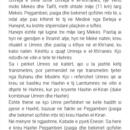
Umreja e tretë ishte Umreja e el-Xhi'ranës, një vend
midis Mekës dhe Taifit, rreth shtatë milje (11 km) larg
Mekës. Pejgamberi, paqja dhe bekimet qofshin mbi të, u
ndal atje pas kthimit të tij në Medinë nga Beteja e
Hunejnit, ku kishte shpërndarë plaçkën e luftës.
Hunejni është një luginë tre milje larg Mekës. Pastaj ai
hyri në gjendjen e Ihramit atje, hyri në Mekë natën, kreu
ritualet e Umres dhe pastaj u kthye në el-Xhi'ranë, ku
kaloi natën. Kështu u quajt Umreja e el-Xhi'ranës. Kjo
ndodhi në vitin e tetë të Hixhrës.
Sa i përket Umres së katërt, ajo u la jashtë këtij
transmetimi, por përmendet në një transmetim tjetër
nga Buhariu dhe Muslimi. Kjo i referohet Umres që ai
kreu së bashku me Haxhin e tij Lamtumirës në vitin e
dhjetë të Hixhrës, kur po kryente Haxhin el-Kiran (duke
kombinuar Umren dhe Haxhin).
Është thënë se kjo Umre përfshihet në këtë hadith si
pjesë e Haxhit, bazuar në faktin se Pejgamberi (paqja
dhe bekimet qofshin mbi të) kreu Haxhin el-Kiran.
Në mënyrë të ngjashme, Katade e pyeti Enesin: Sa herë
e kreu Haxhin Pejgamberi (paqja dhe bekimet qofshin