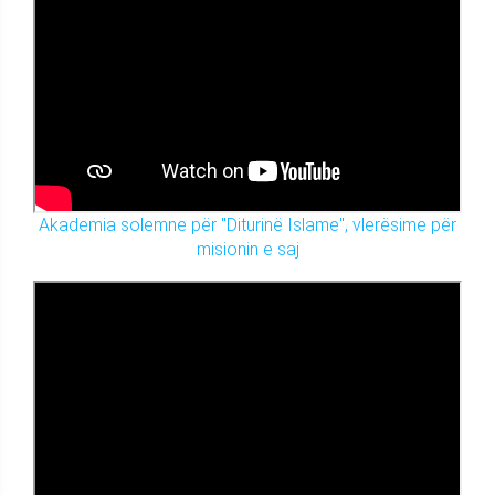
Akademia solemne për "Diturinë Islame", vlerësime për
misionin e saj