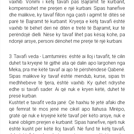
vaxhib. Vonimi i këtij tavafi pas Bajramit të kurbanit,
kompensohet me prerjen e një kurbani. Sipas hanefive
dhe malikive, ky tavaf fillon nga çasti i agimit të ditës së
parë të Bajramit të kurbanit. Kryerja e këtij tavafi është
vaxhib të bëhet deri në ditën e tretë të Bajramit, kur të
perëndojë dielli. Nëse ky tavaf lihet pas kësaj kohe, pa
ndonjë arsye, personi dënohet me prerje të një kurbani.
3. Tavafi veda - Lamtumirës: është ai lloj i tavafit, të cilin
duhet ta kryejnë të gjithë ata që dalin apo largohen nga
Meka, pra me këtë tavaf ai ajo të përshëndesë Qabenë.
Sipas malikive ky tavaf është mendub, kurse, sipas tri
medhhebeve të tjera, është vaxhib. Ky quhet ndryshe
edhe si tavafi sader. Ai që nuk e kryen këtë, duhet të
presë kurban.
Kushtet e tavafit veda janë: Që haxhiu të jetë afaki dhe
që femrat të mos jenë me cikël apo llahusa. Mirëpo,
gratë që nuk e kryejnë këtë tavaf për këto arsye, nuk e
kanë obligim prerjen e kurbanit. Sipas hanefive, nijeti nuk
është kusht për këtë lloj tavafi. Në fund të këtij tavafi,