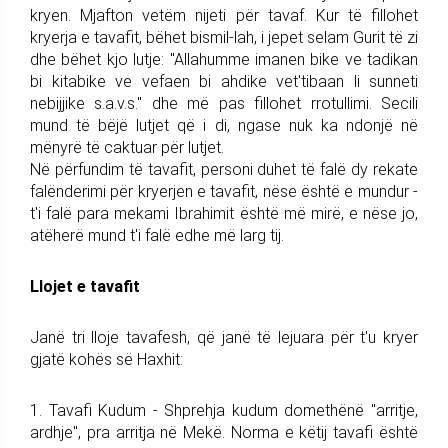
kryen. Mjafton vetëm nijeti për tavaf. Kur të fillohet
kryerja e tavafit, bëhet bismil-lah, i jepet selam Gurit të zi
dhe bëhet kjo lutje: "Allahumme imanen bike ve tadikan
bi kitabike ve vefaen bi ahdike vet'tibaan li sunneti
nebijjike s.a.v.s." dhe më pas fillohet rrotullimi. Secili
mund të bëjë lutjet që i di, ngase nuk ka ndonjë në
mënyrë të caktuar për lutjet.
Në përfundim të tavafit, personi duhet të falë dy rekate
falënderimi për kryerjen e tavafit, nëse është e mundur -
t'i falë para mekami Ibrahimit është më mirë, e nëse jo,
atëherë mund t'i falë edhe më larg tij.
Llojet e tavafit
Janë tri lloje tavafesh, që janë të lejuara për t'u kryer
gjatë kohës së Haxhit:
1. Tavafi Kudum - Shprehja kudum domethënë "arritje,
ardhje", pra arritja në Mekë. Norma e këtij tavafi është