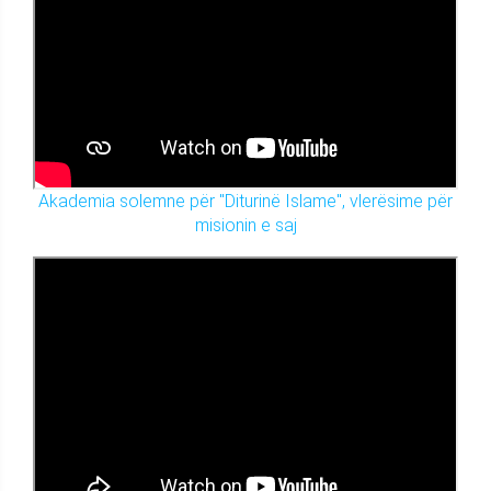
Akademia solemne për "Diturinë Islame", vlerësime për
misionin e saj