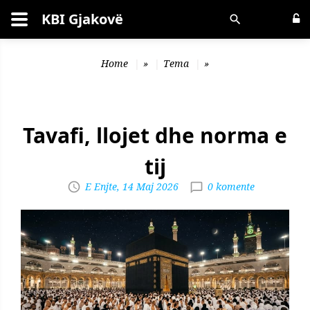
KBI Gjakovë
Kërko
Home
»
Tema
»
Tavafi, llojet dhe norma e
tij
E Enjte, 14 Maj 2026
0 komente