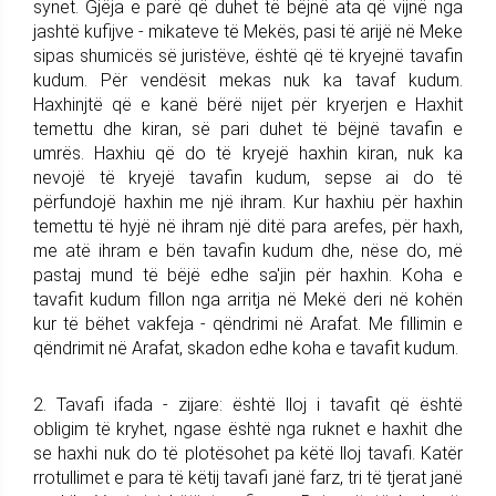
synet. Gjëja e parë që duhet të bëjnë ata që vijnë nga
jashtë kufijve - mikateve të Mekës, pasi të arijë në Meke
sipas shumicës së juristëve, është që të kryejnë tavafin
kudum. Për vendësit mekas nuk ka tavaf kudum.
Haxhinjtë që e kanë bërë nijet për kryerjen e Haxhit
temettu dhe kiran, së pari duhet të bëjnë tavafin e
umrës. Haxhiu që do të kryejë haxhin kiran, nuk ka
nevojë të kryejë tavafin kudum, sepse ai do të
përfundojë haxhin me një ihram. Kur haxhiu për haxhin
temettu të hyjë në ihram një ditë para arefes, për haxh,
me atë ihram e bën tavafin kudum dhe, nëse do, më
pastaj mund të bëjë edhe sa'jin për haxhin. Koha e
tavafit kudum fillon nga arritja në Mekë deri në kohën
kur të bëhet vakfeja - qëndrimi në Arafat. Me fillimin e
qëndrimit në Arafat, skadon edhe koha e tavafit kudum.
2. Tavafi ifada - zijare: është lloj i tavafit që është
obligim të kryhet, ngase është nga ruknet e haxhit dhe
se haxhi nuk do të plotësohet pa këtë lloj tavafi. Katër
rrotullimet e para të këtij tavafi janë farz, tri të tjerat janë