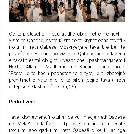
Që të plotësohen rregullat dhe obligimet e një haxhi -
vizite të Qabesë, është kusht që të kryhet edhe tavafi -
rrotullimi rreth Qabesë. Moskryerja e tavafit, e bën të
pavlefshëm Haxhin apo vizitën e Qabesë, ngase kryerja
e tavafit është obligim kryesor dhe i pashmangshëm i
Haxhit. Allahu i Madhëruar në Kur'anin fisnik thotë:
"Pastaj le të heqin papastërtinë e tyre, le t'i zbatojnë
premtimet e veta dhe le të sillën (bëjnë tavaf) rreth
shtëpisë së lashtë". (Haxhxh, 29)
Përkufizimi
Tavaf domethënë: 'rrotullim, qarkullim ecje rreth Qabesë
në Mekë'. Përkufizimi i tij në Sheriatin islam është
rrotullimi apo qarkullimi rreth Qabesë duke filluar nga