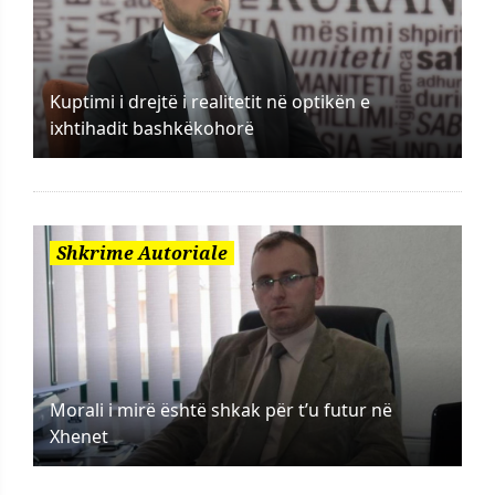
Kuptimi i drejtë i realitetit në optikën e
ixhtihadit bashkëkohorë
Shkrime Autoriale
Morali i mirë është shkak për t’u futur në
Xhenet