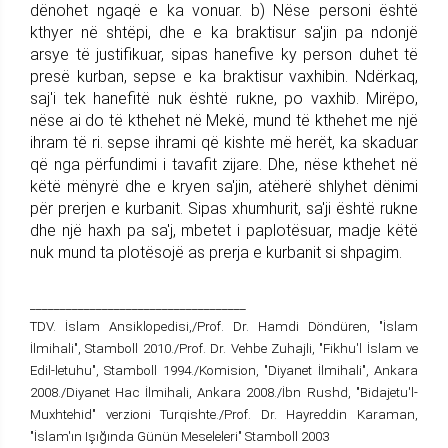
dënohet ngaqë e ka vonuar. b) Nëse personi është
kthyer në shtëpi, dhe e ka braktisur sa'jin pa ndonjë
arsye të justifikuar, sipas hanefive ky person duhet të
presë kurban, sepse e ka braktisur vaxhibin. Ndërkaq,
saj'i tek hanefitë nuk është rukne, po vaxhib. Mirëpo,
nëse ai do të kthehet në Mekë, mund të kthehet me një
ihram të ri. sepse ihrami që kishte më herët, ka skaduar
që nga përfundimi i tavafit zijare. Dhe, nëse kthehet në
këtë mënyrë dhe e kryen sa'jin, atëherë shlyhet dënimi
për prerjen e kurbanit. Sipas xhumhurit, sa'ji është rukne
dhe një haxh pa sa'j, mbetet i paplotësuar, madje këtë
nuk mund ta plotësojë as prerja e kurbanit si shpagim.
____________________________________
TDV. İslam Ansiklopedisi,/Prof. Dr. Hamdi Döndüren, "İslam
İlmihali", Stamboll 2010./Prof. Dr. Vehbe Zuhajli, "Fikhu'l İslam ve
Edil-letuhu", Stamboll 1994./Komision, "Diyanet İlmihali", Ankara
2008./Diyanet Hac İlmihali, Ankara 2008./İbn Rushd, "Bidajetu'l-
Muxhtehid" verzioni Turqishte./Prof. Dr. Hayreddin Karaman,
"İslam'ın Işığında Günün Meseleleri" Stamboll 2003