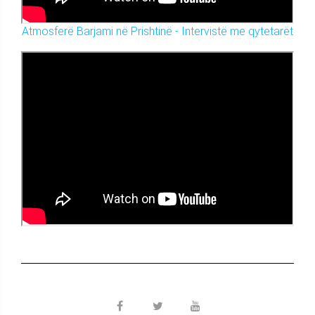
Atmosferë Barjami në Prishtinë - Intervistë me qytetarët