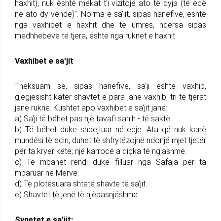
haxhit), nuk është mëkat t'i vizitojë ato të dyja (të ecë
në ato dy vende)". Norma e sa'jit, sipas hanefive, është
nga vaxhibet e haxhit dhe të umrës, ndërsa sipas
medhhebeve të tjera, është nga ruknet e haxhit.
Vaxhibet e sa'jit
Theksuam se, sipas hanefive, sa'ji është vaxhib,
gjegjësisht katër shavtet e para janë vaxhib, tri të tjerat
janë rukne. Kushtet apo vaxhibet e sa'jit janë:
a) Sa'ji të bëhet pas një tavafi sahih - të saktë.
b) Të bëhet duke shpejtuar në ecje. Ata që nuk kanë
mundësi të ecin, duhet të shfrytëzojnë ndonjë mjet tjetër
për ta kryer këtë; një karrocë a diçka të ngjashme.
c) Të mbahet rendi duke filluar nga Safaja për ta
mbaruar në Merve.
d) Të plotësuara shtatë shavte të sa'jit.
e) Shavtet të jenë të njëpasnjëshme.
Synetet e sa'jit: