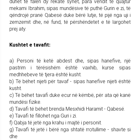
duhet të falen dy rekate synet, para vendit të quajtur
mekami Ibrahim, sipas mundësive të puthë Gurin e zi, të
qëndrojë pranë Qabesë duke bërë lutje, të pijë nga uji i
zemzemit dhe, në fund, të përshëndetet e të largohet
prej aty.
Kushtet e tavafit:
a) Personi të ketë abdest dhe, sipas hanefive, një
pastrim i tërësishëm është vaxhib, kurse sipas
medhhebeve të tjera është kusht.
b) Të bëhet nijeti për tavaf - sipas hanefive nijeti është
kusht.
c) Të bëhet tavafi duke ecur në këmbë, për ata që kanë
mundësi fizike.
d) Tavafi të bëhet brenda Mesxhidi Haramit - Qabesë.
e) Tavafi të fillohet nga Guri i zi.
f) Qabja të jetë nga krahu i majtë i personit.
g) Tavafi të jetë i bërë nga shtatë rrotullime - shavte si
dhe