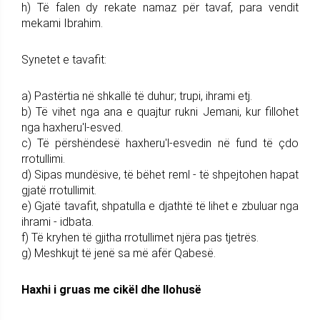
h) Të falen dy rekate namaz për tavaf, para vendit
mekami Ibrahim.
Synetet e tavafit:
a) Pastërtia në shkallë të duhur; trupi, ihrami etj.
b) Të vihet nga ana e quajtur rukni Jemani, kur fillohet
nga haxheru'l-esved.
c) Të përshëndesë haxheru'l-esvedin në fund të çdo
rrotullimi.
d) Sipas mundësive, të bëhet reml - të shpejtohen hapat
gjatë rrotullimit.
e) Gjatë tavafit, shpatulla e djathtë të lihet e zbuluar nga
ihrami - idbata.
f) Të kryhen të gjitha rrotullimet njëra pas tjetrës.
g) Meshkujt të jenë sa më afër Qabesë.
Haxhi i gruas me cikël dhe llohusë