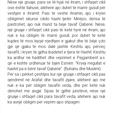
Nëse një gruaje, para se të hyjë në ihram, i shfaqet cikli
ose është llahusë, atëherë ajo duhet të marrë gusull për
veshjen e ihramit. Pasi të veshë ihramin, ajo i kryen
obligimet sikurse cilido haxhi tjetër. Mirëpo, derisa të
pastrohet, ajo nuk mund ta bëjë tavaf Qabenë. Nëse,
një gruaje i shfaqet cikli pasi të ketë hyrë në ihram, ajo
nuk e ka obligim të marrë gusull, por duhet të ketë
kujdes të mos lejojë rrjedhjen e gjakut dhe të bëjë çdo
gjë që gjaku të mos dalë jashtë. Kështu ajo, përveç
tavafit, i kryen të gjitha ibadetet e tjera të Haxhit. Kështu
ka ardhur në hadithet dhe veprimet e Pejgamberit a.s.
që e kishte urdhëruar të bijën Esmën: "Kryeji rregullat e
haxhit pa e bërë tavaf Qabenë". (Buhariu dhe Muslimi).
Për sa i përket çështjes kur një gruaje i shfaqet cikli pas
qëndrimit në Arafat dhe tavafit zijare, atëherë ajo më
nuk e ka për obligim tavafin veda, dhe për këtë nuk
dënohet me asgjë. Sipas të gjithë juristëve, nëse një
gruaje i shfaqet cikli para tavafit veda, atëherë ajo nuk
ka asnjë obligim për veprim apo shpagim.