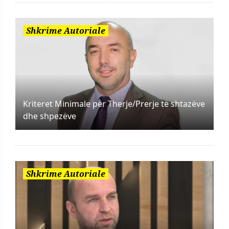
Shkrime Autoriale
Kriteret Minimale për Therje/Prerje të shtazëve
dhe shpezëve
Shkrime Autoriale