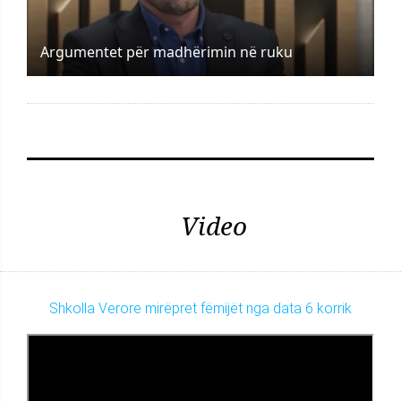
Argumentet për madhërimin në ruku
Video
Shkolla Verore mirëpret fëmijët nga data 6 korrik