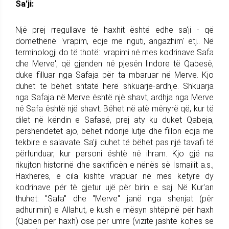
Sa'ji:
Një prej rregullave të haxhit është edhe sa'ji - që
domethënë: 'vrapim, ecje me nguti, angazhim' etj.. Në
terminologji do të thotë: 'vrapimi në mes kodrinave Safa
dhe Merve', që gjenden në pjesën lindore të Qabesë,
duke filluar nga Safaja për ta mbaruar në Merve. Kjo
duhet të bëhet shtatë herë shkuarje-ardhje. Shkuarja
nga Safaja në Merve është një shavt, ardhja nga Merve
në Safa është një shavt. Bëhet në atë mënyrë që, kur të
dilet në këndin e Safasë, prej aty ku duket Qabeja,
përshendetet ajo, bëhet ndonjë lutje dhe fillon ecja me
tekbire e salavate. Sa'ji duhet të bëhet pas një tavafi të
përfunduar, kur personi është në ihram. Kjo gjë na
rikujton historinë dhe sakrificën e nënës së İsmailit a.s.,
Haxheres, e cila kishte vrapuar në mes këtyre dy
kodrinave për të gjetur ujë për birin e saj. Në Kur'an
thuhet: "Safa" dhe "Merve" janë nga shenjat (për
adhurimin) e Allahut, e kush e mësyn shtëpinë për haxh
(Qaben për haxh) ose për umre (vizitë jashtë kohës së