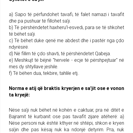
a) Sapo të përfundohet tavafi, të falet namazi i tavafit
dhe pa pushuar të fillohet sa'ji.
b) Të përshëndetet haxheru'l-esvedi, para se të shkohet
të bëhet sa'ji.
c) Të bëhet duke qenë me abdest dhe i pastër nga çdo
ndyrësirë.
d) Në fillim të çdo shavti, të përshëndetet Qabeja.
e) Meshkujt të bëjnë "hervele - ecje të përshpejtuar" në
mes dy shtyllave jeshile.
f) Të bëhen dua, tekbire, tahlile etj..
Norma e atij që braktis kryerjen e sa'jit ose e vonon
ta kryejë:
Nëse sa'ji nuk bëhet në kohën e caktuar, pra në ditët e
Bajramit të kurbanit ose pas tavafit zijare atëherë: a)
Nëse personi nuk është kthyer në shtëpi, shkon e kryen
sa'jin dhe pas kësaj nuk ka ndonjë detyrim. Pra, nuk