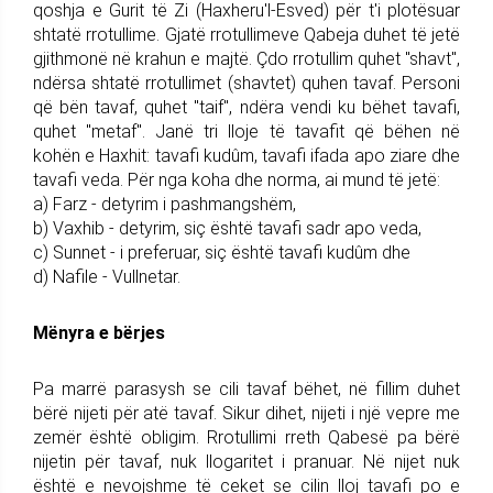
qoshja e Gurit të Zi (Haxheru'l-Esved) për t'i plotësuar
shtatë rrotullime. Gjatë rrotullimeve Qabeja duhet të jetë
gjithmonë në krahun e majtë. Çdo rrotullim quhet "shavt",
ndërsa shtatë rrotullimet (shavtet) quhen tavaf. Personi
që bën tavaf, quhet "taif", ndëra vendi ku bëhet tavafi,
quhet "metaf". Janë tri lloje të tavafit që bëhen në
kohën e Haxhit: tavafi kudûm, tavafi ifada apo ziare dhe
tavafi veda. Për nga koha dhe norma, ai mund të jetë:
a) Farz - detyrim i pashmangshëm,
b) Vaxhib - detyrim, siç është tavafi sadr apo veda,
c) Sunnet - i preferuar, siç është tavafi kudûm dhe
d) Nafile - Vullnetar.
Mënyra e bërjes
Pa marrë parasysh se cili tavaf bëhet, në fillim duhet
bërë nijeti për atë tavaf. Sikur dihet, nijeti i një vepre me
zemër është obligim. Rrotullimi rreth Qabesë pa bërë
nijetin për tavaf, nuk llogaritet i pranuar. Në nijet nuk
është e nevojshme të ceket se cilin lloj tavafi po e