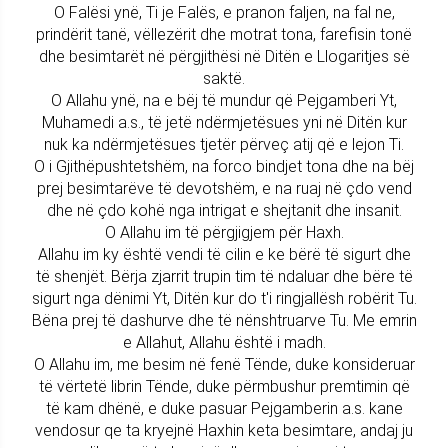
O Falësi ynë, Ti je Falës, e pranon faljen, na fal ne,
prindërit tanë, vëllezërit dhe motrat tona, farefisin tonë
dhe besimtarët në përgjithësi në Ditën e Llogaritjes së
saktë.
O Allahu ynë, na e bëj të mundur që Pejgamberi Yt,
Muhamedi a.s., të jetë ndërmjetësues yni në Ditën kur
nuk ka ndërmjetësues tjetër përveç atij që e lejon Ti.
O i Gjithëpushtetshëm, na forco bindjet tona dhe na bëj
prej besimtarëve të devotshëm, e na ruaj në çdo vend
dhe në çdo kohë nga intrigat e shejtanit dhe insanit.
O Allahu im të përgjigjem për Haxh.
Allahu im ky është vendi të cilin e ke bërë të sigurt dhe
të shenjët. Bërja zjarrit trupin tim të ndaluar dhe bëre të
sigurt nga dënimi Yt, Ditën kur do t'i ringjallësh robërit Tu.
Bëna prej të dashurve dhe të nënshtruarve Tu. Me emrin
e Allahut, Allahu është i madh.
O Allahu im, me besim në fenë Tënde, duke konsideruar
të vërtetë librin Tënde, duke përmbushur premtimin që
të kam dhënë, e duke pasuar Pejgamberin a.s. kane
vendosur qe ta kryejnë Haxhin keta besimtare, andaj ju