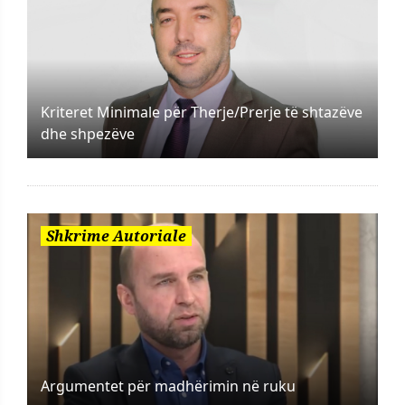
Kriteret Minimale për Therje/Prerje të shtazëve
dhe shpezëve
Shkrime Autoriale
Argumentet për madhërimin në ruku