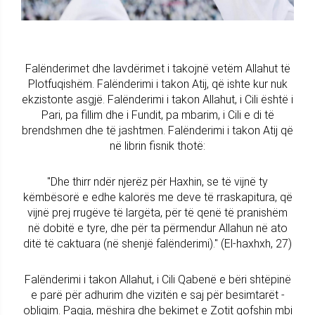
Falënderimet dhe lavdërimet i takojnë vetëm Allahut të
Plotfuqishëm. Falënderimi i takon Atij, që ishte kur nuk
ekzistonte asgjë. Falënderimi i takon Allahut, i Cili është i
Pari, pa fillim dhe i Fundit, pa mbarim, i Cili e di të
brendshmen dhe të jashtmen. Falënderimi i takon Atij që
në librin fisnik thotë:
"Dhe thirr ndër njerëz për Haxhin, se të vijnë ty
këmbësorë e edhe kalorës me deve të rraskapitura, që
vijnë prej rrugëve të largëta, për të qenë të pranishëm
në dobitë e tyre, dhe për ta përmendur Allahun në ato
ditë të caktuara (në shenjë falënderimi)." (El-haxhxh, 27)
Falënderimi i takon Allahut, i Cili Qabenë e bëri shtëpinë
e parë për adhurim dhe vizitën e saj për besimtarët -
obligim. Paqja, mëshira dhe bekimet e Zotit qofshin mbi