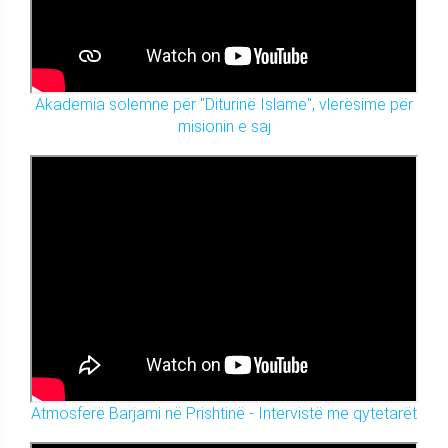
Akademia solemne për "Diturinë Islame", vlerësime për
misionin e saj
Atmosferë Barjami në Prishtinë - Intervistë me qytetarët