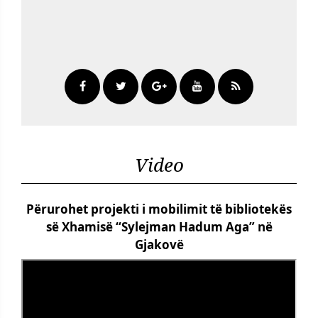
Video
Përurohet projekti i mobilimit të bibliotekës
së Xhamisë “Sylejman Hadum Aga” në
Gjakovë