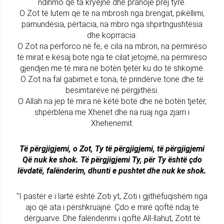
ndihmo që ta kryejnë dhe pranoje prej tyre.
O Zot të lutem që të na mbrosh nga brengat, pikëllimi,
pamundësia, përtacia, na mbro nga shpirtngushtësia
dhe koprracia.
O Zot na përforco në fe, e cila na mbron, na përmirëso
të mirat e kësaj bote nga të cilat jetojmë, na përmirëso
gjendjen me të mira në botën tjetër ku do të shkojmë.
O Zot na fal gabimet e tona, të prindërve tone dhe të
besimtarëve në përgjithësi.
O Allah na jep të mira në këtë botë dhe në botën tjetër,
shpërblena me Xhenet dhe na ruaj nga zjarri i
Xhehenemit.
Të përgjigjemi, o Zot, Ty të përgjigjemi, të përgjigjemi
Që nuk ke shok. Të përgjigjemi Ty, për Ty është çdo
lëvdatë, falënderim, dhunti e pushtet dhe nuk ke shok.
"I pastër e i lartë është Zoti yt, Zoti i gjithëfuqishëm nga
ajo që ata i përshkruajnë. Çdo e mirë qoftë ndaj të
dërguarve. Dhe falënderimi i qoftë All-llahut, Zotit të