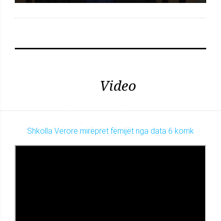
Video
Shkolla Verore mirëpret fëmijët nga data 6 korrik