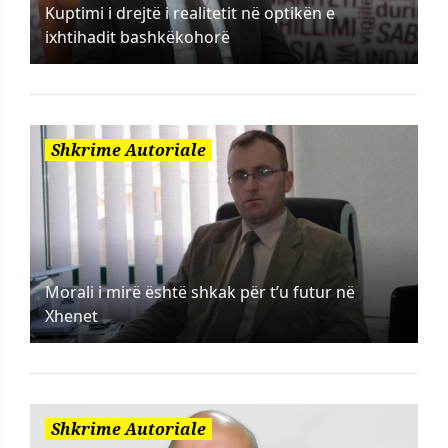
Kuptimi i drejtë i realitetit në optikën e
ixhtihadit bashkëkohorë
Shkrime Autoriale
Morali i mirë është shkak për t’u futur në
Xhenet
Shkrime Autoriale