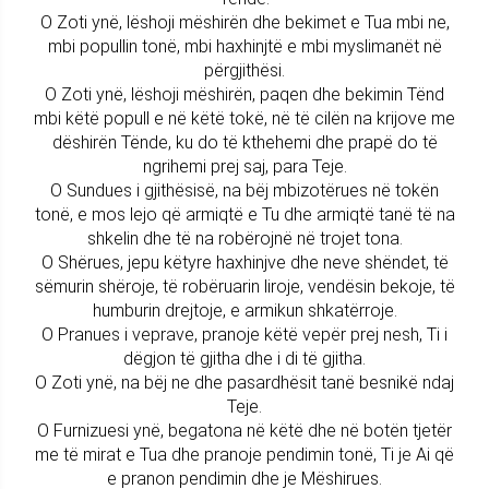
O Zoti ynë, lëshoji mëshirën dhe bekimet e Tua mbi ne,
mbi popullin tonë, mbi haxhinjtë e mbi myslimanët në
përgjithësi.
O Zoti ynë, lëshoji mëshirën, paqen dhe bekimin Tënd
mbi këtë popull e në këtë tokë, në të cilën na krijove me
dëshirën Tënde, ku do të kthehemi dhe prapë do të
ngrihemi prej saj, para Teje.
O Sundues i gjithësisë, na bëj mbizotërues në tokën
tonë, e mos lejo që armiqtë e Tu dhe armiqtë tanë të na
shkelin dhe të na robërojnë në trojet tona.
O Shërues, jepu këtyre haxhinjve dhe neve shëndet, të
sëmurin shëroje, të robëruarin liroje, vendësin bekoje, të
humburin drejtoje, e armikun shkatërroje.
O Pranues i veprave, pranoje këtë vepër prej nesh, Ti i
dëgjon të gjitha dhe i di të gjitha.
O Zoti ynë, na bëj ne dhe pasardhësit tanë besnikë ndaj
Teje.
O Furnizuesi ynë, begatona në këtë dhe në botën tjetër
me të mirat e Tua dhe pranoje pendimin tonë, Ti je Ai që
e pranon pendimin dhe je Mëshirues.