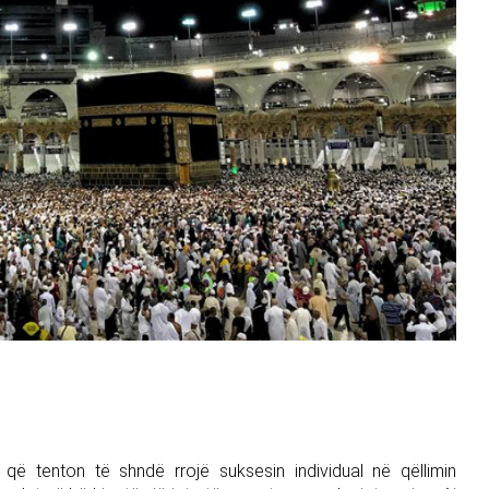
që tenton të shndë rrojë suksesin individual në qëllimin