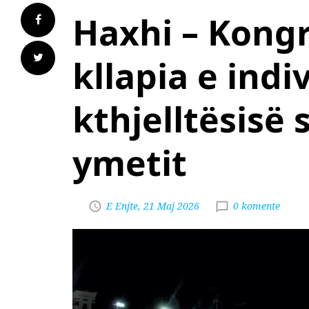
Haxhi – Kongr
kllapia e indi
kthjelltësisë 
ymetit
E Enjte, 21 Maj 2026
0 komente