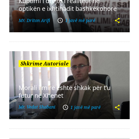
Kuptimi i drejtë i realitetit në
optikën e ixhtihadit bashkëkohorë
Mr. Driton Arifi
1 javë më parë
Shkrime Autoriale
Morali i mirë është shkak për t’u
futur në Xhenet
Mr. Vedat Shabani
1 javë më parë