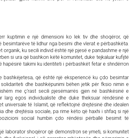
merr kuptimin e një dimensioni ko lek tiv dhe shoqëror, që
 besimtarëve të lidhur nga besimi dhe vlerat e përbashkëta.
tet organik, ku secili individ është një pjesë e pandashme e një
rben si ura që bashkon këtë komunitet, duke tejkaluar kufijtë
jë hapësirë takimi ku identiteti i përbashkët fetar e shndërron
 te bashkëjetesa, që është një eksperiencë ku çdo besimtar
 solidariteti dhe bashkëpunimi bëhen jetik për fksio nimin e
uqishëm me ç'rast secili pjesëmarrës gjen në bashkësinë e
r larg egos individualiste dhe duke theksuar rëndësinë e
 universale të Islamit, që reflektojnë drejtësinë dhe idealen
a dhe drejtësia sociale, pa rime këto që haxhi i shfaq si një
e pozicioni social humbin çdo rëndësi përballë besimit të
r një laborator shoqëror që demonstron se ymeti, si komunitet