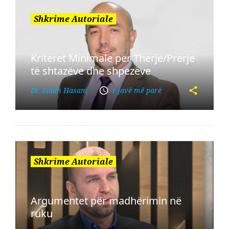
Shkrime Autoriale
Kriteret Minimale për Therje/Prerje
të shtazëve dhe shpezëve
Dr. Islam Hasani
1 javë më parë
Shkrime Autoriale
Argumentet për madhërimin në
ruku