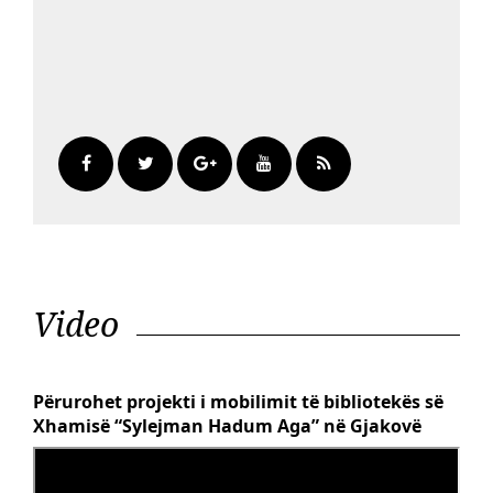
Video
Përurohet projekti i mobilimit të bibliotekës së
Xhamisë “Sylejman Hadum Aga” në Gjakovë