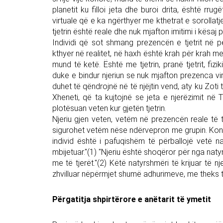
planetit ku filloi jeta dhe buroi drita, është rrugë
virtuale që e ka ngërthyer me kthetrat e sorollat
tjetrin është reale dhe nuk mjafton imitimi i kësaj
Individi që sot shmang prezencën e tjetrit në pë
kthyer në realitet, në haxh është krah për krah me 
mund të ketë. Është me tjetrin, pranë tjetrit, fizi
duke e bindur njeriun se nuk mjafton prezenca virtu
duhet të qëndrojnë në të njëjtin vend, aty ku Zot
Xheneti, që ta kujtojnë se jeta e njerëzimit në 
plotësuan veten kur gjetën tjetrin.
Njeriu gjen veten, vetëm në prezencën reale të tje
sigurohet vetëm nëse ndërvepron me grupin. Konkl
individ është i pafuqishëm të përballojë vetë na
mbijetuar."(1) "Njeriu është shoqëror për nga naty
me të tjerët."(2) Këtë natyrshmëri të krijuar të nj
zhvilluar nëpërmjet shumë adhurimeve, me theks t
Përgatitja shpirtërore e anëtarit të ymetit