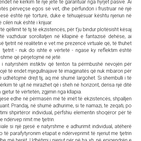
ndet në kërkim të një jete të garantuar nga hyrjet pasive. Ai
ë botës përveçse egos së vet, dhe përfundon i frustruar në një
kesë është një torturë, duke e tëhuajësuar kështu njeriun në
cilën nuk është i krijuar.
të qëllimit të tij të ekzistencës, për t'ju bindur plotësisht kësaj
ë vazhduar sorollatjen në kllapinë e fantazisë dehëse, ai
etrit në realitetin e vet me prezencë virtuale që, të thuhet
 tjetrit - nuk do ishte e vërtetë - ngase ky reflektim është
eshme që përjetojmë në jetë.
m i natyrshëm instiktiv që tenton ta përmbushë nevojën për
zhdojë të endet mjegullnajave të imagjinatës që nuk mbaron për
 që udhëtojmë drejt tij, aq më shumë largohet. Si shembulli i të
kërkim të ujit në mirazhet që i sheh në horizont, derisa një ditë
 gjetur të vërtetën, zgjimin nga kllapia.
j krijese edhe në përmasën më të imët të ekzistencës, shpalljen
suarit. Prandaj, në shumë adhurime, si te namazi, te zeqati, po
imi shpirtëror individual, përfshiu elementin shoqëror për të
 ndërvep rimit me tjetrin.
ale si një pjesë e natyrshme e adhurimit individual, atëherë
 të parafytyronim etapat e ndërveprimit të njeriut me tjetrin
edhe më herët. Udhëtimi i njeriut për në ha xh, në epiqendrën e