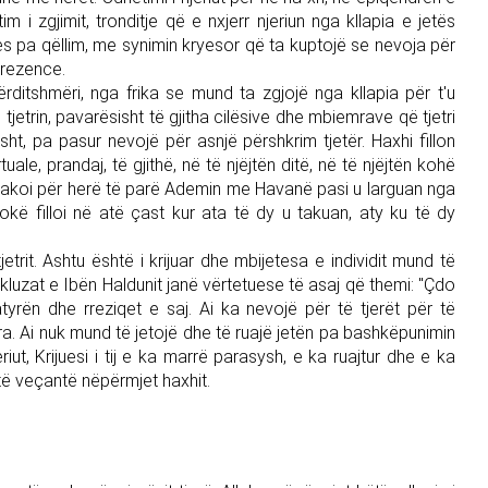
tim i zgjimit, tronditje që e nxjerr njeriun nga kllapia e jetës
jes pa qëllim, me synimin kryesor që ta kuptojë se nevoja për
 prezence.
rditshmëri, nga frika se mund ta zgjojë nga kllapia për t'u
tjetrin, pavarësisht të gjitha cilësive dhe mbiemrave që tjetri
kisht, pa pasur nevojë për asnjë përshkrim tjetër. Haxhi fillon
ale, prandaj, të gjithë, në të njëjtën ditë, në të njëjtën kohë
i takoi për herë të parë Ademin me Havanë pasi u larguan nga
Tokë filloi në atë çast kur ata të dy u takuan, aty ku të dy
trit. Ashtu është i krijuar dhe mbijetesa e individit mund të
uzat e Ibën Haldunit janë vërtetuese të asaj që themi: "Çdo
tyrën dhe rreziqet e saj. Ai ka nevojë për të tjerët për të
ra. Ai nuk mund të jetojë dhe të ruajë jetën pa bashkëpunimin
eriut, Krijuesi i tij e ka marrë parasysh, e ka ruajtur dhe e ka
ë veçantë nëpërmjet haxhit.