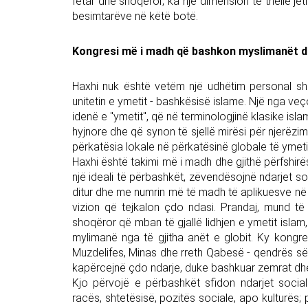
fetar dhe shoqëror, ka një dimension të thellë jet
besimtarëve në këtë botë.
Kongresi më i madh që bashkon myslimanët dhe
Haxhi nuk është vetëm një udhëtim personal shpi
unitetin e ymetit - bashkësisë islame. Një nga veç
idenë e "ymetit", që në terminologjinë klasike is
hyjnore dhe që synon të sjellë mirësi për njerëzim
përkatësia lokale në përkatësinë globale të ymeti
Haxhi është takimi më i madh dhe gjithë përfshirës
një ideali të përbashkët, zëvendësojnë ndarjet s
ditur dhe me numrin më të madh të aplikuesve në bo
vizion që tejkalon çdo ndasi. Prandaj, mund t
shoqëror që mban të gjallë lidhjen e ymetit islam
mylimanë nga të gjitha anët e globit. Ky kongres
Muzdelifes, Minas dhe rreth Qabesë - qendrës s
kapërcejnë çdo ndarje, duke bashkuar zemrat dhe 
Kjo përvojë e përbashkët sfidon ndarjet socia
racës, shtetësisë, pozitës sociale, apo kulturës; p