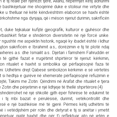
 tij reale për njerëzit tjerë, Allahu, nëpërmjet këtij adhurimi
r të bashkëjetuar me shoqërinë duke e stolisur me virtyte dhe
duke u thelluar në këtë këndvështrim elaboron se haxhi është
ërkohshme nga dynjaja, që i mëson njeriut durimin, sakrificën
 duke tejkaluar kufijtë gjeografik, kulturor e gjuhësor dhe
përbashkët fetar e shndërron diversitetin në një forcë unike.
hur ngushtë me aspektin historik, ngaqë ky ibadet është i lidhur
ton sakrificën e Ibrahimit a.s., dorëzimin e tij të plotë ndaj
axheres a.s. dhe Ismailit a.s.. Dijetari i famshëm Fahruddin er
ë gjithë fazat e rrugëtimit shpirtëror të njeriut: kërkimin,
eton ritualet e haxhit si simbolika që përfaqësojnë faza të
kimi: Udhëtimi drejt Qabesë simbolizon kërkimin e së vërtetës
alet si hedhja e gurëve në xhemerate përfaqësojnë refuzimin e
jtë; Takimi me Zotin: Qëndrimi në Arafat dhe ritualet e tjera
tin dhe përjetimin e një lidhjeje të thellë shpirtërore.(4)
hndërrohet në një shkollë gjith ëpër fshirëse të edukimit të
 i tij mbi bazat e përulësisë, durimit, vetëkontrollit dhe
jesë e një bashkësie më të gjerë. Përmes këtij udhëtimi të
ë i vetëdijshëm për rolin dhe detyrat e tij si anëtar i ymetit
ërjetuar gjatë haxhit dhe për t'i reflektuar ato në jetën e