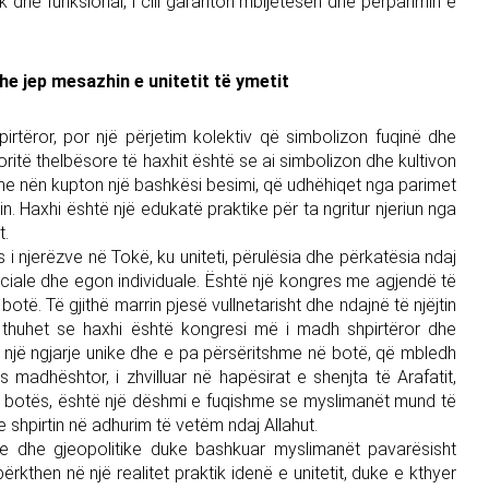
ik dhe funksional, i cili garanton mbijetesën dhe përparimin e
 jep mesazhin e unitetit të ymetit
rtëror, por një përjetim kolektiv që simbolizon fuqinë dhe
oritë thelbësore të haxhit është se ai simbolizon dhe kultivon
lame nën kupton një bashkësi besimi, që udhëhiqet nga parimet
in. Haxhi është një edukatë praktike për ta ngritur njeriun nga
t.
 i njerëzve në Tokë, ku uniteti, përulësia dhe përkatësia ndaj
ociale dhe egon individuale. Është një kongres me agjendë të
të. Të gjithë marrin pjesë vullnetarisht dhe ndajnë të njëjtin
ë thuhet se haxhi është kongresi më i madh shpirtëror dhe
, një ngjarje unike dhe e pa përsëritshme në botë, që mbledh
 madhështor, i zhvilluar në hapësirat e shenjta të Arafatit,
ë botës, është një dëshmi e fuqishme se myslimanët mund të
shpirtin në adhurim të vetëm ndaj Allahut.
le dhe gjeopolitike duke bashkuar myslimanët pavarësisht
ërkthen në një realitet praktik idenë e unitetit, duke e kthyer