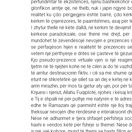
përfundimtar të ekzistencës, njeriu bashkëkohor e
glorifikon arritje që, në thelb, nuk i japin ngjyr
realitet ku çdo përgjegjësi është barrë, çdo kër
kërkim të çnjerëzores, të paarritshmes, asaj për të 
I zhytur thellë në këtë dalldi, në kërkim të devijimit 
kërkese paradoksale, ose thënë më drejt, për t
mundohet të zëvendësojë nevojën e prezencës së tj
se përfaqëson hijen e realitetit të prezencës së
vetëm një përthyerje e dritës së çasteve të gëzu
Kjo pseudo-prezencë virtuale vjen si një reagi
tjetrin në të njëjtën kohë në të cilën ai do të va
të arritur destinacionin fiktiv, i cili sa më shumë
eturit në shkretëtirë që sillet sa an dej e këtej në 
arrin mirazhin, për mos ta gjetur aty ujin, por për ta
Krijuesi i njeriut, Allahu Fuqiplotë, njohës i kësa
e Tij e shpalli në për puthje me natyrën e të adre
edhe te Ramazani që parimisht është një lloj trajt
theksuar nevojën dhe rëndësinë e interaksionit dhe
Nëse në adhurimet e tjera shfaqet përfshirja soci
haxhi e vendos këtë për fshirje si themel. Nëse do
si një vijë kohore, mund të themi se haxhi fillon 