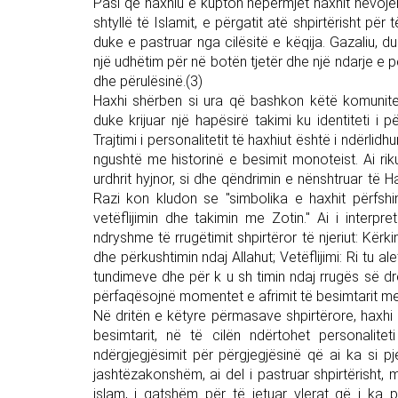
Pasi që haxhiu e kupton nëpërmjet haxhit nevojën e
shtyllë të Islamit, e përgatit atë shpirtërisht pë
duke e pastruar nga cilësitë e këqija. Gazaliu, 
një udhëtim për në botën tjetër dhe një ndarje e p
dhe përulësinë.(3)
Haxhi shërben si ura që bashkon këtë komunitet,
duke krijuar një hapësirë takimi ku identiteti i 
Trajtimi i personalitetit të haxhiut është i ndërlid
ngushtë me historinë e besimit monoteist. Ai rikuj
urdhrit hyjnor, si dhe qëndrimin e nënshtruar të H
Razi kon kludon se "simbolika e haxhit përfshin t
vetëflijimin dhe takimin me Zotin." Ai i interpr
ndryshme të rrugëtimit shpirtëror të njeriut: Kër
dhe përkushtimin ndaj Allahut; Vetëflijimi: Ri tu 
tundimeve dhe për k u sh timin ndaj rrugës së dre
përfaqësojnë momentet e afrimit të besimtarit me Zo
Në dritën e këtyre përmasave shpirtërore, haxhi s
besimtarit, në të cilën ndërtohet personaliteti
ndërgjegjësimit për përgjegjësinë që ai ka si p
jashtëzakonshëm, ai del i pastruar shpirtërisht, m
islam, i gatshëm për të jetuar vlerat që i ka p