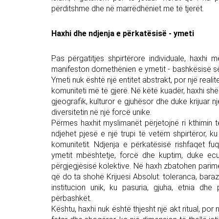
përditshme dhe në marrëdhëniet me të tjerët.
Haxhi dhe ndjenja e përkatësisë - ymeti
Pas përgatitjes shpirtërore individuale, haxhi 
manifeston domethënien e ymetit - bashkësisë së
Ymeti nuk është një entitet abstrakt, por një reali
komuniteti më të gjerë. Në këtë kuadër, haxhi shë
gjeografik, kulturor e gjuhësor dhe duke krijuar n
diversitetin në një forcë unike.
Përmes haxhit myslimanët përjetojnë ri kthimin
ndjehet pjesë e një trupi të vetëm shpirtëror, ku
komunitetit. Ndjenja e përkatësisë rishfaqet f
ymetit mbështetje, forcë dhe kuptim, duke ecu
përgjegjësisë kolektive. Në haxh zbatohen parimet
që do ta shohë Krijuesi Absolut: toleranca, barazi
institucion unik, ku pasuria, gjuha, etnia dh
përbashkët.
Kështu, haxhi nuk është thjesht një akt ritual, po