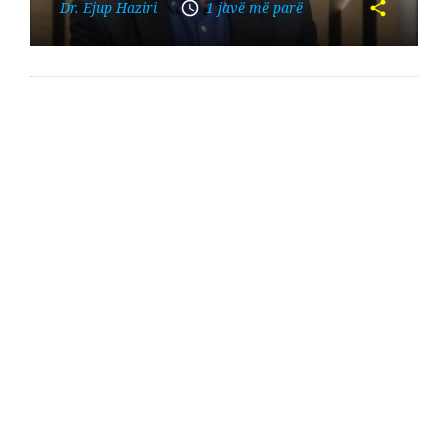
Dr. Ejup Haziri
1 javë më parë