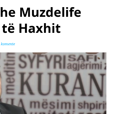
 dhe Muzdelife
 të Haxhit
 komente