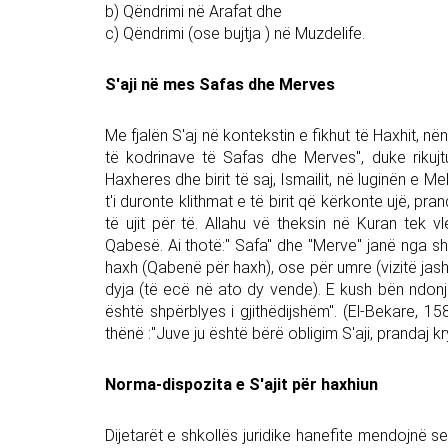
b) Qëndrimi në Arafat dhe
c) Qëndrimi (ose bujtja ) në Muzdelife.
S'aji në mes Safas dhe Merves
Me fjalën S'aj në kontekstin e fikhut të Haxhit, 
të kodrinave të Safas dhe Merves", duke rikujt
Haxheres dhe birit të saj, Ismailit, në luginën e M
t'i duronte klithmat e të birit që kërkonte ujë, pr
të ujit për të. Allahu vë theksin në Kuran tek 
Qabesë. Ai thotë:" Safa" dhe "Merve" janë nga she
haxh (Qabenë për haxh), ose për umre (vizitë jasht
dyja (të ecë në ato dy vende). E kush bën ndonjë 
është shpërblyes i gjithëdijshëm". (El-Bekare, 1
thënë :"Juve ju është bërë obligim S'aji, prandaj kry
Norma-dispozita e S'ajit për haxhiun
Dijetarët e shkollës juridike hanefite mendojnë 