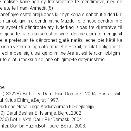
dhe malikite kanë nga dy transmetime të mendimeve, njëri që
me atë të Imam Ahmedit.(8)
anefinjve është prej kohës kur hyn koha e sabahut e deri kur
 arritur obligimin e qëndrimit në Muzdelife, e nëse qëndron më
te synet të qëndronte aty. Ndërkaq, sipas tre dijetarëve të
jë pjese të natës,kurse është synet deri në agim të mëngjesit
më e preferuar të qëndrohet gjatë natës, edhe për këtë ka
shin vetëm tri nga ato ritualet e Haxhit, të cilat obligohet t'i
 edhe pse, siç u pa, qëndrimi në Arafat është rukn -obligim i
 të cilat u theksua se janë obligime-të detyrueshme.
be..
ejli ( 32228) Bot. i IV. Darul Fikr. Damask. 2004, Pastaj shih:
l-Kutub El-ilmijje.Bejrut. 1997.
udi dhe Nesaiu nga Abdurrahman Ed-dejlemijju.
). Darul-Beshair El-Islamijje. Bejrut.2002
32236) Bot. i IV-të. Darul Fikr.Damask. 2004
enfer. Dar ibn Hazm.Bot. i parë. Bejrut. 2003.