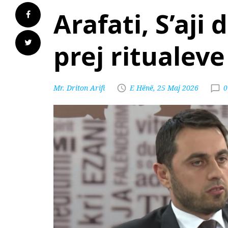
Arafati, S’aji
prej ritualeve
Mr. Driton Arifi
E Hënë, 25 Maj 2026
0