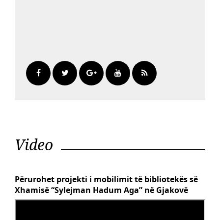
Video
Përurohet projekti i mobilimit të bibliotekës së
Xhamisë “Sylejman Hadum Aga” në Gjakovë