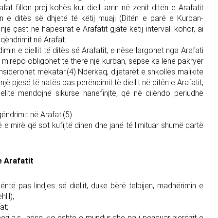
 fillon prej kohës kur dielli arrin në zenit ditën e Arafatit
n e ditës së dhjetë të këtij muaji (Ditën e parë e Kurban-
ë çast në hapësirat e Arafatit gjatë këtij intervali kohor, ai
qëndrimit në Arafat.
in e diellit të ditës së Arafatit, e nëse largohet nga Arafati
uar, mirëpo obligohet të therë një kurban, sepse ka lënë pakryer
konsiderohet mëkatar.(4) Ndërkaq, dijetarët e shkollës malikite
ë pjesë të natës pas perëndimit të diellit në ditën e Arafatit,
belite mendojnë sikurse hanefinjtë, që në cilëndo periudhë
 qëndrimit në Arafat.(5)
 e mirë që sot kufijtë dihen dhe janë të limituar shumë qartë
 Arafatit
ntë pas lindjes së diellit, duke bërë telbijen, madhërimin e
lil);
at;
i a.s., nëse kjo është e mundur dhe pa i penguar njerëzit e