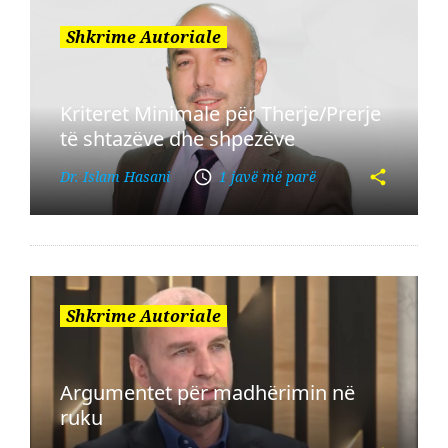
Shkrime Autoriale
Kriteret Minimale për Therje/Prerje
të shtazëve dhe shpezëve
Dr. Islam Hasani
1 javë më parë
Shkrime Autoriale
Argumentet për madhërimin në
ruku