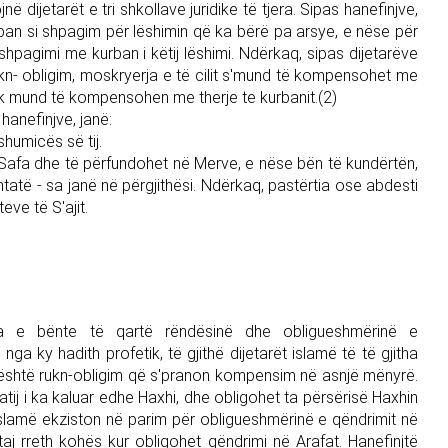
në dijetarët e tri shkollave juridike të tjera. Sipas hanefinjve,
rban si shpagim për lëshimin që ka bërë pa arsye, e nëse për
shpagimi me kurban i këtij lëshimi. Ndërkaq, sipas dijetarëve
t rukn- obligim, moskryerja e të cilit s'mund të kompensohet me
 nuk mund të kompensohen me therje te kurbanit.(2)
hanefinjve, janë:
shumicës së tij.
na Safa dhe të përfundohet në Merve, e nëse bën të kundërtën,
tatë - sa janë në përgjithësi. Ndërkaq, pastërtia ose abdesti
ve të S'ajit.
a e bënte të qartë rëndësinë dhe obligueshmërinë e
a ky hadith profetik, të gjithë dijetarët islamë të të gjitha
është rukn-obligim që s'pranon kompensim në asnjë mënyrë.
 atij i ka kaluar edhe Haxhi, dhe obligohet ta përsërisë Haxhin
islamë ekziston në parim për obligueshmërinë e qëndrimit në
aj rreth kohës kur obligohet qëndrimi në Arafat. Hanefinjtë