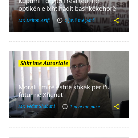
Kuptimi i drejtë i realitetit në
optikën e ixhtihadit bashkëkohorë
Mr. Driton Arifi
1 javë më parë
Shkrime Autoriale
Morali i mirë është shkak për t’u
futur në Xhenet
Mr. Vedat Shabani
1 javë më parë