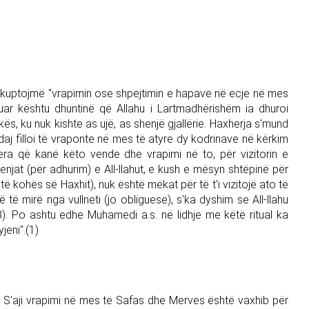
nënkuptojmë "vrapimin ose shpejtimin e hapave në ecje në mes
uar kështu dhuntinë që Allahu i Lartmadhërishëm ia dhuroi
ekës, ku nuk kishte as ujë, as shenjë gjallërie. Haxherja s'mund
andaj filloi të vraponte në mes të atyre dy kodrinave në kërkim
vlera që kanë këto vende dhe vrapimi në to, për vizitorin e
njat (për adhurim) e All-llahut, e kush e mësyn shtëpinë për
ë kohës së Haxhit), nuk është mëkat për të t'i vizitojë ato të
të mirë nga vullneti (jo obliguese), s'ka dyshim se All-llahu
58). Po ashtu edhe Muhamedi a.s. në lidhje me këtë ritual ka
jeni".(1)
se S'aji vrapimi në mes të Safas dhe Merves është vaxhib për