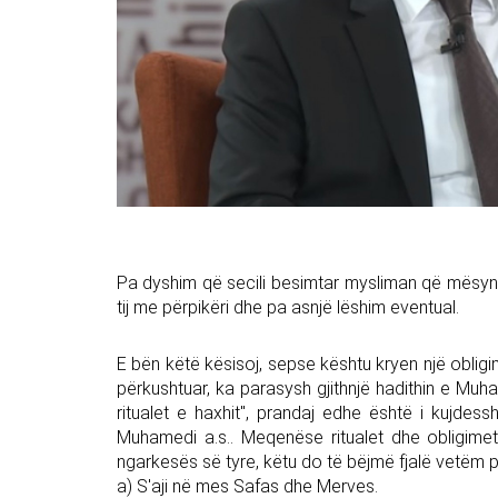
Pa dyshim që secili besimtar mysliman që mësyn ve
tij me përpikëri dhe pa asnjë lëshim eventual.
E bën këtë kësisoj, sepse kështu kryen një obligim
përkushtuar, ka parasysh gjithnjë hadithin e Muham
ritualet e haxhit", prandaj edhe është i kujde
Muhamedi a.s.. Meqenëse ritualet dhe obligime
ngarkesës së tyre, këtu do të bëjmë fjalë vetëm për
a) S'aji në mes Safas dhe Merves.