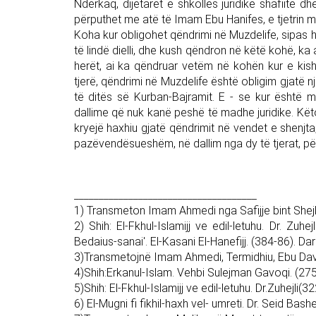
Ndërkaq, dijetarët e shkollës juridike shafiite 
përputhet me atë të Imam Ebu Hanifes, e tjetrin 
Koha kur obligohet qëndrimi në Muzdelife, sipas h
të lindë dielli, dhe kush qëndron në këtë kohë, ka
herët, ai ka qëndruar vetëm në kohën kur e kish
tjerë, qëndrimi në Muzdelife është obligim gjatë n
të ditës së Kurban-Bajramit. E - se kur është 
dallime që nuk kanë peshë të madhe juridike. Këto i
kryejë haxhiu gjatë qëndrimit në vendet e shenjta,
pazëvendësueshëm, në dallim nga dy të tjerat, për
_____________________________________
1) Transmeton Imam Ahmedi nga Safijje bint Shej
2) Shih: El-Fkhul-Islamijj ve edil-letuhu. Dr. Zuh
Bedaius-sanai'. El-Kasani El-Hanefijj. (384-86). Daru
3)Transmetojnë Imam Ahmedi, Termidhiu, Ebu Dav
4)Shih:Erkanul-Islam. Vehbi Sulejman Gavoqi. (2750
5)Shih: El-Fkhul-Islamijj ve edil-letuhu. Dr.Zuhejli(
6) El-Mugni fi fikhil-haxh vel- umreti. Dr. Seid Bash