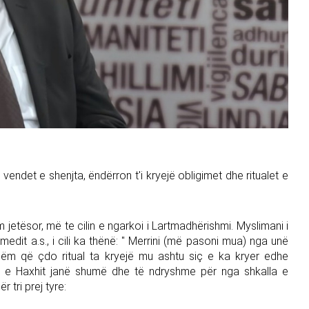
ndet e shenjta, ëndërron t'i kryejë obligimet dhe ritualet e
 jetësor, më te cilin e ngarkoi i Lartmadhërishmi. Myslimani i
edit a.s., i cili ka thënë: " Merrini (më pasoni mua) nga unë
sshëm që çdo ritual ta kryejë mu ashtu siç e ka kryer edhe
t e Haxhit janë shumë dhe të ndryshme për nga shkalla e
 tri prej tyre: