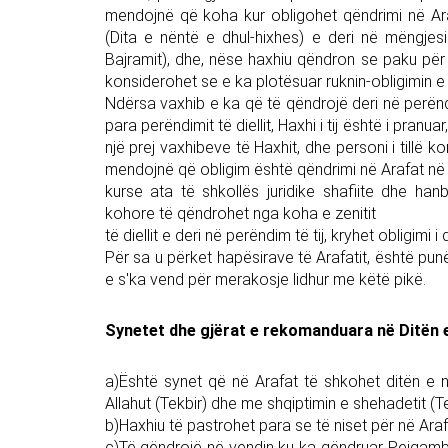
mendojnë që koha kur obligohet qëndrimi në Arafat
(Dita e nëntë e dhul-hixhes) e deri në mëngjesi
Bajramit), dhe, nëse haxhiu qëndron se paku për nj
konsiderohet se e ka plotësuar ruknin-obligimin e 
Ndërsa vaxhib e ka që të qëndrojë deri në perëndim
para perëndimit të diellit, Haxhi i tij është i pran
një prej vaxhibeve të Haxhit, dhe personi i tillë 
mendojnë që obligim është qëndrimi në Arafat në nj
kurse ata të shkollës juridike shafiite dhe han
kohore të qëndrohet nga koha e zenitit
të diellit e deri në perëndim të tij, kryhet obligimi i
Për sa u përket hapësirave të Arafatit, është punë
e s'ka vend për merakosje lidhur me këtë pikë.
Synetet dhe gjërat e rekomanduara në Ditën e
a)Është synet që në Arafat të shkohet ditën e në
Allahut (Tekbir) dhe me shqiptimin e shehadetit (Teh
b)Haxhiu të pastrohet para se të niset për në Araf
c)Të qëndrojë në vendin ku ka qëndruar Pejgamber