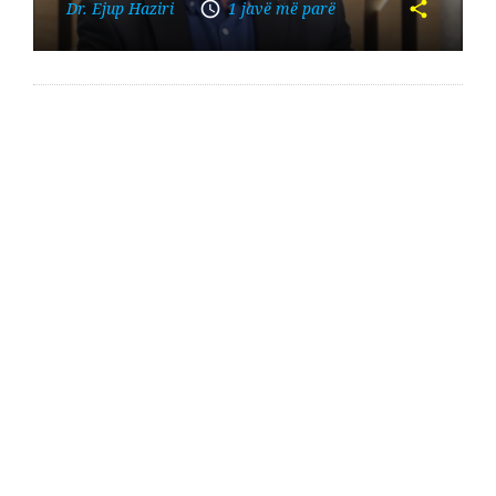
Dr. Ejup Haziri
1 javë më parë