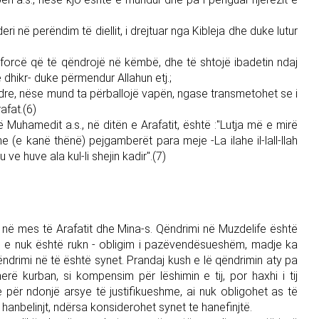
 në perëndim të diellit, i drejtuar nga Kibleja dhe duke lutur
 forcë që të qëndrojë në këmbë, dhe të shtojë ibadetin ndaj
ë dhikr- duke përmendur Allahun etj.;
adre, nëse mund ta përballojë vapën, ngase transmetohet se i
rafat.(6)
Muhamedit a.s., në ditën e Arafatit, është :"Lutja më e mirë
 (e kanë thënë) pejgamberët para meje -La ilahe il-lall-llah
ve huve ala kul-li shejin kadir".(7)
t në mes të Arafatit dhe Mina-s. Qëndrimi në Muzdelife është
ë, e nuk është rukn - obligim i pazëvendësueshëm, madje ka
drimi në të është synet. Prandaj kush e lë qëndrimin aty pa
rë kurban, si kompensim për lëshimin e tij, por haxhi i tij
për ndonjë arsye të justifikueshme, ai nuk obligohet as të
 hanbelinjt, ndërsa konsiderohet synet te hanefinjtë.