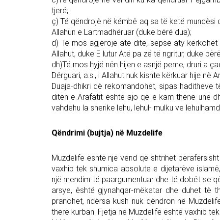
tjerë;
ç) Të qëndrojë në këmbë aq sa të ketë mundësi deri
Allahun e Lartmadhëruar (duke bërë dua);
d) Të mos agjërojë atë ditë, sepse aty kërkohet
Allahut, duke E lutur Atë pa zë të ngritur, duke bër
dh)Të mos hyjë nën hijen e asnjë peme, druri a ç
Dërguari, a.s., i Allahut nuk kishte kërkuar hije në A
Duaja-dhikri që rekomandohet, sipas haditheve të 
ditën e Arafatit është ajo që e kam thënë unë dhe
vahdehu la sherike lehu, lehul- mulku ve lehulhamdu 
Qëndrimi (bujtja) në Muzdelife
Muzdelife është një vend që shtrihet përafërsish
vaxhib tek shumica absolute e dijetarëve islam
një mendim të paargumentuar dhe të dobët se qën
arsye, është gjynahqar-mëkatar dhe duhet të the
pranohet, ndërsa kush nuk qëndron në Muzdelife 
therë kurban. Fjetja në Muzdelife është vaxhib tek