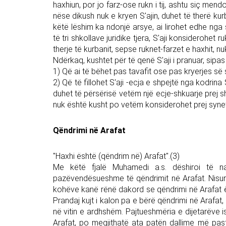
haxhiun, por jo farz-ose rukn i tij, ashtu siç mendoj
nëse dikush nuk e kryen S'ajin, duhet të therë ku
këtë lëshim ka ndonjë arsye, ai lirohet edhe nga 
të tri shkollave juridike tjera, S'aji konsiderohe
therje të kurbanit, sepse ruknet-farzet e haxhit,
Ndërkaq, kushtet për të qenë S'aji i pranuar, sipas 
1) Që ai të bëhet pas tavafit ose pas kryerjes së 
2) Që të fillohet S'aji -ecja e shpejtë nga kodri
duhet të përsërisë vetëm një ecje-shkuarje prej sh
nuk është kusht po vetëm konsiderohet prej synete
Qëndrimi në Arafat
"Haxhi është (qëndrim në) Arafat".(3)
Me këtë fjalë Muhamedi a.s. dëshiroi të n
pazëvendësueshme të qëndrimit në Arafat. Nisur ng
kohëve kanë rënë dakord se qëndrimi në Arafat 
Prandaj kujt i kalon pa e bërë qëndrimi në Arafat,
në vitin e ardhshëm. Pajtueshmëria e dijetarëve 
Arafat, po megjithatë ata patën dallime më past