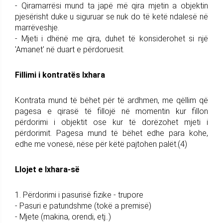
- Qiramarrësi mund ta japë më qira mjetin a objektin
pjesërisht duke u siguruar se nuk do të ketë ndalesë në
marrëveshje.
- Mjeti i dhënë me qira, duhet të konsiderohet si një
'Amanet' në duart e përdoruesit.
Fillimi i kontratës Ixhara
Kontrata mund të bëhet për të ardhmen, me qëllim që
pagesa e qirasë të fillojë në momentin kur fillon
përdorimi i objektit ose kur të dorëzohet mjeti i
përdorimit. Pagesa mund të bëhet edhe para kohe,
edhe me vonesë, nëse për këtë pajtohen palët.(4)
Llojet e Ixhara-së
1. Përdorimi i pasurisë fizike - trupore
- Pasuri e patundshme (tokë a premisë)
- Mjete (makina, orendi, etj..)