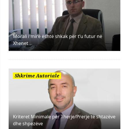
Morali i mirë është shkak për t’u futur në
Xhenet
Shkrime Autoriale
Kriteret Minimale për Therje/Prerje të shtazëve
dhe shpezëve