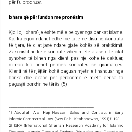
për t'u prodhuar.
Ixhara që përfundon me pronësim
Kjo lloj 'Ixhara'-je është më e pëlqyer nga bankat islame.
Kjo kategori ndahet edhe më tutje në disa nënkontrata
të tjera, të cilat janë ndarë gjatë kohës së praktikimit.
Zakonisht në këtë kontratë vihen mjete a asete të cilat
synohen të blihen nga klienti pas një kohe të caktuar,
mirëpo kjo bëhet përmes kontratës së qiramarrjes.
Klienti në të njëjtën kohë paguan mjetin e financuar nga
banka dhe qiranë për përdorimin e mjetit derisa ta
paguajë borxhin në tërësi.(5)
________________________________________________
1) Abdullah 'Alwi Haji Hassan, Sales and Contract in Early
Islamic Commercial Law, (New Delhi. Kitabbhawan, 1991) f. 123.
2) ISRA (International Shari'ah Research Academy for Islamic
Finance), Islamic Financial System: Principles and Operations