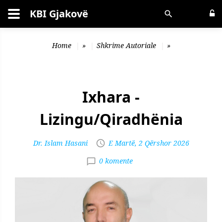
KBI Gjakovë
Kërko
Home
»
Shkrime Autoriale
»
Ixhara -
Lizingu/Qiradhënia
Dr. Islam Hasani
E Martë, 2 Qërshor 2026
0 komente