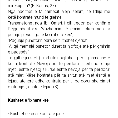
mirëkuptim"! (El Kasas, 27)
Nga hadithet e Muhamedit alejhi selam, në lidhje me
këtë kontratë mund të gjejmë:
Transmetohet nga Ibn Omeri, i cili tregon për kohën e
Pejgamberit a.s.: "Vazhdonim të jepnim tokën me qira
për një pjesë nga të korrat e tokës";
"Paguaje punëtorin para se t'i thahet djersa";
"Ai që merr një punëtor, duhet ta njoftojë atë për çmimin
e pagesës".
Të gjithë juristët (fukahatë) pajtohen për ligjshmërinë e
kësaj kontrate. Nevoja për të përdorur shërbimet e një
mjeti, është njësoj sikurse është nevoja për ta përdorur
atë mjet. Nëse kontrata për ta shitur atë mjet është e
lejuar, atëherë edhe kontrata për t'i përdorur shërbimet
e atij mjeti, është e lejuar.(3)
Kushtet e 'Ixhara'-së
- Kushtet e kësaj kontrate janë: