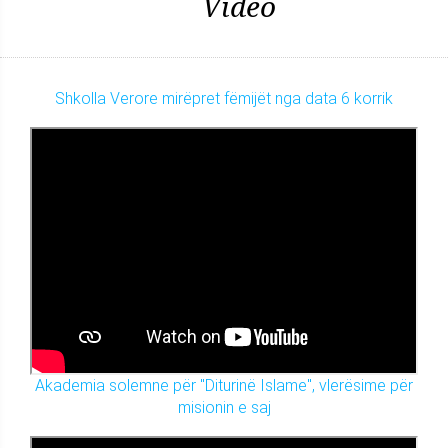
Video
Shkolla Verore mirëpret fëmijët nga data 6 korrik
Akademia solemne për "Diturinë Islame", vlerësime për
misionin e saj