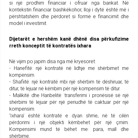
si një prodhim financiar i ofruar nga bankat. Në
kontekstin financiar bashkëkohor, lloji i dytë është më i
përshtatshëm dhe përdoret si formë e financimit dhe
model i investimit.
Dijetarët e hershëm kanë dhënë disa përkufizime
rreth konceptit të kontratës ixhara
Në vijim po japim disa nga më kryesoret:
- Hanefitë: një kontratë në lidhje me shërbimet me
kompensim.
- Shafiitë: një kontratë mbi një shërbim të dëshiruar, të
ditur, të lejuar në këmbim për një kompensim të ditur.
- Malikitë dhe Hanbelitë: transferimi i pronësisë së një
shërbimi të lejuar për një periudhë të caktuar për një
kompensim.
'Ixhara' është kontratë e dyan shme, në të cilën
përdorimi i një objekti këmbehet për një çmim.
Kompensimi mund të bëhet me: para, mall dhe
shërbime.