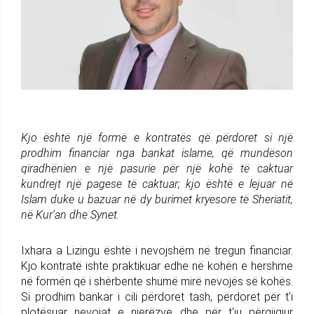
Kjo është një formë e kontratës që përdoret si një
prodhim financiar nga bankat islame, që mundëson
qiradhënien e një pasurie për një kohë të caktuar
kundrejt një pagese të caktuar; kjo është e lejuar në
Islam duke u bazuar në dy burimet kryesore të Sheriatit,
në Kur'an dhe Synet.
Ixhara a Lizingu është i nevojshëm në tregun financiar.
Kjo kontratë ishte praktikuar edhe në kohën e hershme
në formën që i shërbente shumë mirë nevojës së kohës.
Si prodhim bankar i cili përdoret tash, përdoret për t'i
plotësuar nevojat e njerëzve dhe për t'iu përgjigjur