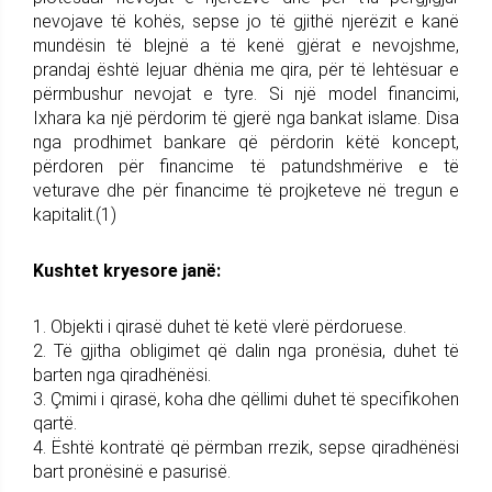
nevojave të kohës, sepse jo të gjithë njerëzit e kanë
mundësin të blejnë a të kenë gjërat e nevojshme,
prandaj është lejuar dhënia me qira, për të lehtësuar e
përmbushur nevojat e tyre. Si një model financimi,
Ixhara ka një përdorim të gjerë nga bankat islame. Disa
nga prodhimet bankare që përdorin këtë koncept,
përdoren për financime të patundshmërive e të
veturave dhe për financime të projketeve në tregun e
kapitalit.(1)
Kushtet kryesore janë:
1. Objekti i qirasë duhet të ketë vlerë përdoruese.
2. Të gjitha obligimet që dalin nga pronësia, duhet të
barten nga qiradhënësi.
3. Çmimi i qirasë, koha dhe qëllimi duhet të specifikohen
qartë.
4. Është kontratë që përmban rrezik, sepse qiradhënësi
bart pronësinë e pasurisë.