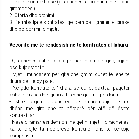
1. Palët kontraktuese (qiradhënësi a pronari i mjetit dhe
qiramarrësi).
2. Oferta dhe pranimi.
3. Përmbajtja e kontratës, që përmban çmimin e qirasë
dhe përdorimin e mjetit.
Veçoritë më të rëndësishme të kontratës al-Ixhara
- Qiradhënësi duhet të jetë pronar i mjetit për qira, agjent
ose kujdestar i tij.
- Mjeti i mundshëm për qira dhe çmimi duhet të jenë të
ditura për të dy palët.
- Në çdo kontratë të 'Ixhara'-së duhet caktuar patjetër
koha e qirasë dhe gjithashtu edhe qëllimi i përdorimit.
- Është obligim i qiradhënësit që të mirëmbajë mjetin e
dhënë me qira dhe ta përdorë për atë që është
kontraktuar.
- Nëse qiramarrësi dëmton me qëllim mjetin, qiradhënësi
ka të drejtë ta ndërpresë kontratën dhe të kërkojë
kompensim.