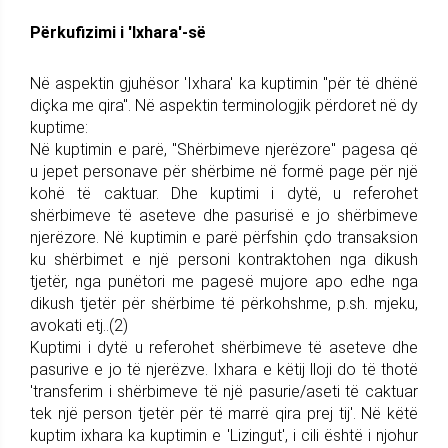
Përkufizimi i 'Ixhara'-së
Në aspektin gjuhësor 'Ixhara' ka kuptimin "për të dhënë
diçka me qira". Në aspektin terminologjik përdoret në dy
kuptime:
Në kuptimin e parë, "Shërbimeve njerëzore" pagesa që
u jepet personave për shërbime në formë page për një
kohë të caktuar. Dhe kuptimi i dytë, u referohet
shërbimeve të aseteve dhe pasurisë e jo shërbimeve
njerëzore. Në kuptimin e parë përfshin çdo transaksion
ku shërbimet e një personi kontraktohen nga dikush
tjetër, nga punëtori me pagesë mujore apo edhe nga
dikush tjetër për shërbime të përkohshme, p.sh. mjeku,
avokati etj..(2)
Kuptimi i dytë u referohet shërbimeve të aseteve dhe
pasurive e jo të njerëzve. Ixhara e këtij lloji do të thotë
'transferim i shërbimeve të një pasurie/aseti të caktuar
tek një person tjetër për të marrë qira prej tij'. Në këtë
kuptim ixhara ka kuptimin e 'Lizingut', i cili është i njohur