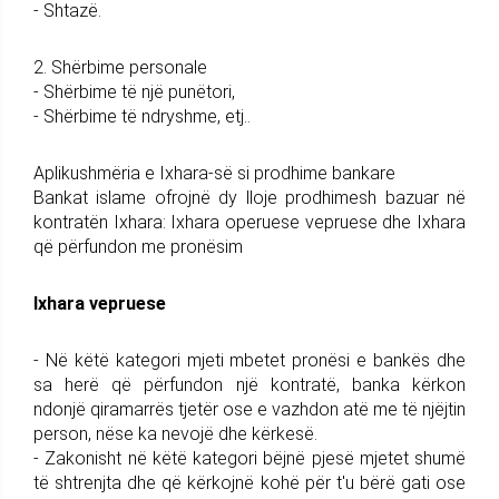
- Shtazë.
2. Shërbime personale
- Shërbime të një punëtori,
- Shërbime të ndryshme, etj..
Aplikushmëria e Ixhara-së si prodhime bankare
Bankat islame ofrojnë dy lloje prodhimesh bazuar në
kontratën Ixhara: Ixhara operuese vepruese dhe Ixhara
që përfundon me pronësim
Ixhara vepruese
- Në këtë kategori mjeti mbetet pronësi e bankës dhe
sa herë që përfundon një kontratë, banka kërkon
ndonjë qiramarrës tjetër ose e vazhdon atë me të njëjtin
person, nëse ka nevojë dhe kërkesë.
- Zakonisht në këtë kategori bëjnë pjesë mjetet shumë
të shtrenjta dhe që kërkojnë kohë për t'u bërë gati ose