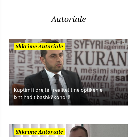
Autoriale
Shkrime Autoriale
Kuptimi i drejtë i realitetit në optikën e
ixhtihadit bashkëkohorë
Shkrime Autoriale