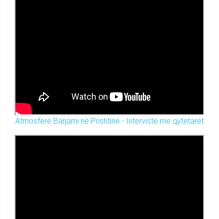
Atmosferë Barjami në Prishtinë - Intervistë me qytetarët