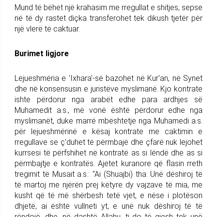
Mund të bëhet një krahasim me rregullat e shitjes, sepse
në të dy rastet diçka transferohet tek dikush tjetër për
një vlerë të caktuar.
Burimet ligjore
Lejueshmëria e 'Ixhara'-së bazohet në Kur'an, në Synet
dhe në konsensusin e juristëve myslimanë. Kjo kontrate
ishte përdorur nga arabët edhe para ardhjes së
Muhamedit a.s., më vonë është përdorur edhe nga
myslimanët, duke marrë mbështetje nga Muhamedi a.s.
për lejueshmërinë e kësaj kontrate me caktimin e
rregullave se ç'duhet të përmbajë dhe çfarë nuk lejohet
kurrsesi të përfshihet në kontratë as si lëndë dhe as si
përmbajtje e kontratës. Ajetet kuranore që flasin rreth
tregimit të Musait a.s.: "Ai (Shuajbi) tha: Unë dëshiroj të
të martoj me njërën prej këtyre dy vajzave të mia, me
kusht që të më shërbesh tetë vjet, e nëse i plotëson
dhjetë, ai është vullneti yt, e unë nuk dëshiroj të të
rëndojë, dhe, në dashtë Allahu, ti do të gjesh tek unë