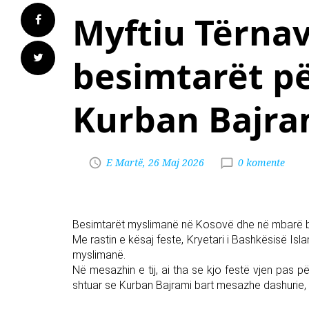
Myftiu Tërna
besimtarët pë
Kurban Bajra
E Martë, 26 Maj 2026
0 komente
Besimtarët myslimanë në Kosovë dhe në mbarë bo
Me rastin e kësaj feste, Kryetari i Bashkësisë Is
myslimanë.
Në mesazhin e tij, ai tha se kjo festë vjen pas për
shtuar se Kurban Bajrami bart mesazhe dashurie, paq