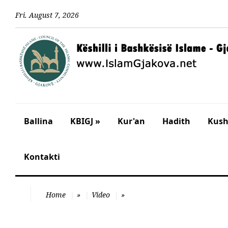
Fri
.
August
7
,
2026
Ballina
KBIGJ »
Kur'an
Hadith
Kusht
Kontakti
Home
»
Video
»