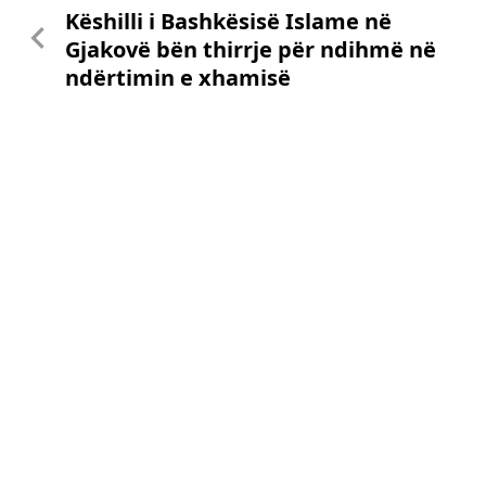
Këshilli i Bashkësisë Islame në
Gjakovë bën thirrje për ndihmë në
ndërtimin e xhamisë