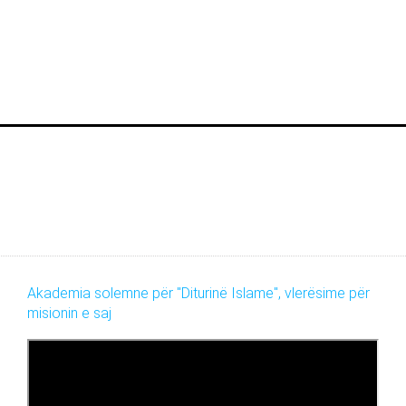
Akademia solemne për "Diturinë Islame", vlerësime për
misionin e saj