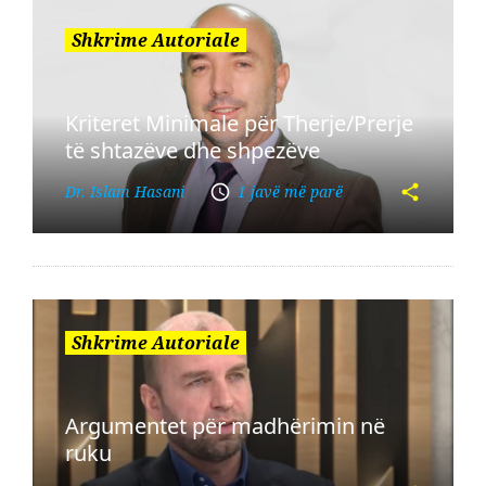
Shkrime Autoriale
Kriteret Minimale për Therje/Prerje
të shtazëve dhe shpezëve
Dr. Islam Hasani
1 javë më parë
Shkrime Autoriale
Argumentet për madhërimin në
ruku