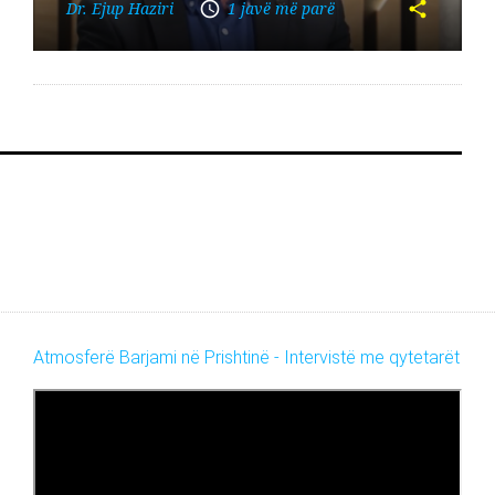
Dr. Ejup Haziri
1 javë më parë
Atmosferë Barjami në Prishtinë - Intervistë me qytetarët