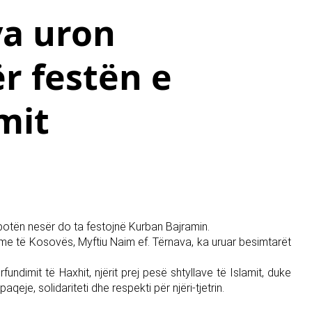
va uron
r festën e
mit
tën nesër do ta festojnë Kurban Bajramin.
lame të Kosovës, Myftiu Naim ef. Tërnava, ka uruar besimtarët
fundimit të Haxhit, njërit prej pesë shtyllave të Islamit, duke
eje, solidariteti dhe respekti për njëri-tjetrin.