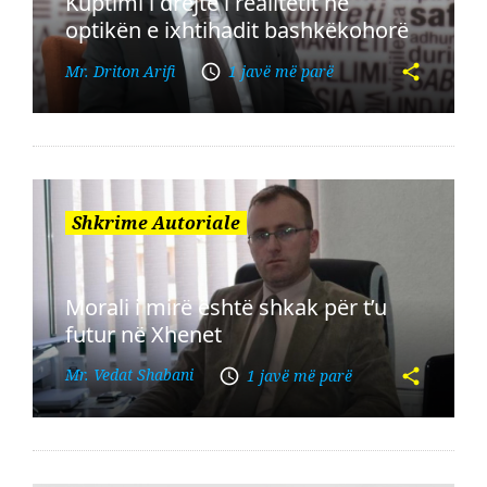
Kuptimi i drejtë i realitetit në
optikën e ixhtihadit bashkëkohorë
Mr. Driton Arifi
1 javë më parë
Shkrime Autoriale
Morali i mirë është shkak për t’u
futur në Xhenet
Mr. Vedat Shabani
1 javë më parë