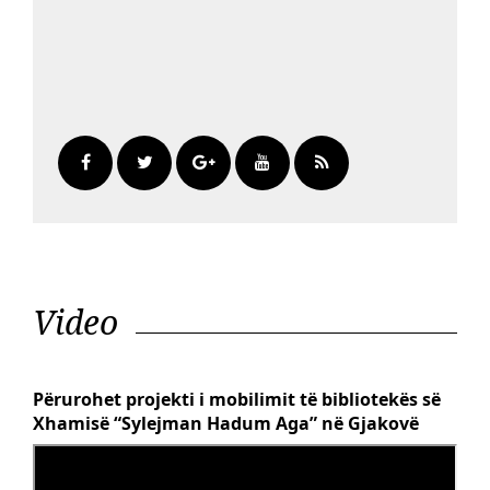
Video
Përurohet projekti i mobilimit të bibliotekës së
Xhamisë “Sylejman Hadum Aga” në Gjakovë