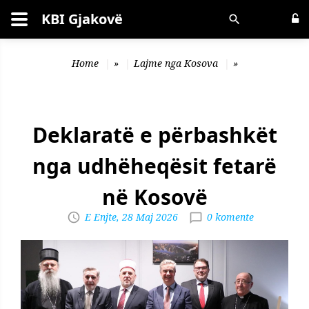
KBI Gjakovë
Kërko
Home
»
Lajme nga Kosova
»
Deklaratë e përbashkët
nga udhëheqësit fetarë
në Kosovë
E Enjte, 28 Maj 2026
0 komente