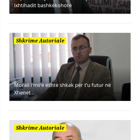
ixhtihadit bashkëkohorë
Shkrime Autoriale
Morali i mirë është shkak për t’u futur në
Xhenet
Shkrime Autoriale