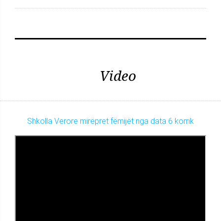
Video
Shkolla Verore mirëpret fëmijët nga data 6 korrik