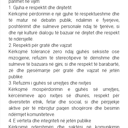
parimet në vijim:
1. Gjuha e respektit dhe dinjitetit
Kërkojmë përdorimin e një gjuhe të respektueshme dhe
të matur në debatin publik; ndalimin e fyerjeve,
poshtërimit dhe sulmeve personale ndaj të tjerëve; si
dhe një kulturë dialogu të bazuar në dinjitet dhe respekt
të ndërsjellë.
2. Respekti për gratë dhe vajzat
Kërkojmë tolerancë zero ndaj gjuhës seksiste ose
mizogjene; refuzim të stereotipeve të dëmshme dhe
sulmeve të bazuara në gjini; si dhe respekt të barabartë,
zë dhe pjesëmarrje për gratë dhe vajzat në jetën
publike.
3. Refuzimi i gjuhës së urrejtjes dhe nxitjes
Kërkojmë mospërdorimin e gjuhës së urrejtjes,
kërcënimeve apo nxitjes së dhunës; respekt për
diversitetin etnik, fetar dhe social; si dhe përpjekje
aktive për të mbrojtur paqen shoqërore dhe besimin
ndërmjet komuniteteve.
4. E vërteta dhe integriteti në jetën publike
Kërkojmë ndershmëri dhe saktësi në komunikimin