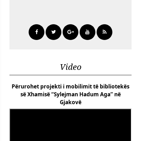
Video
Përurohet projekti i mobilimit të bibliotekës
së Xhamisë “Sylejman Hadum Aga” në
Gjakovë