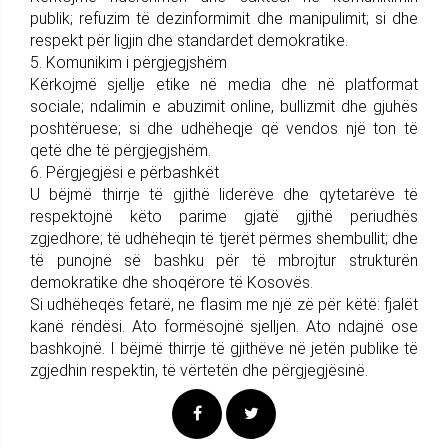
publik; refuzim të dezinformimit dhe manipulimit; si dhe
respekt për ligjin dhe standardet demokratike.
5. Komunikim i përgjegjshëm
Kërkojmë sjellje etike në media dhe në platformat
sociale; ndalimin e abuzimit online, bullizmit dhe gjuhës
poshtëruese; si dhe udhëheqje që vendos një ton të
qetë dhe të përgjegjshëm.
6. Përgjegjësi e përbashkët
U bëjmë thirrje të gjithë liderëve dhe qytetarëve të
respektojnë këto parime gjatë gjithë periudhës
zgjedhore; të udhëheqin të tjerët përmes shembullit; dhe
të punojnë së bashku për të mbrojtur strukturën
demokratike dhe shoqërore të Kosovës.
Si udhëheqës fetarë, ne flasim me një zë për këtë: fjalët
kanë rëndësi. Ato formësojnë sjelljen. Ato ndajnë ose
bashkojnë. I bëjmë thirrje të gjithëve në jetën publike të
zgjedhin respektin, të vërtetën dhe përgjegjësinë.