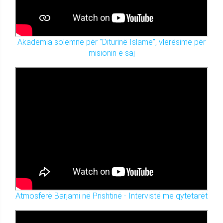
Akademia solemne për "Diturinë Islame", vlerësime për
misionin e saj
Atmosferë Barjami në Prishtinë - Intervistë me qytetarët