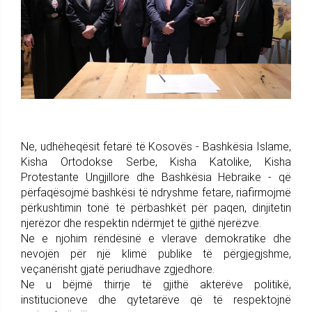
Ne, udhëheqësit fetarë të Kosovës - Bashkësia Islame,
Kisha Ortodokse Serbe, Kisha Katolike, Kisha
Protestante Ungjillore dhe Bashkësia Hebraike - që
përfaqësojmë bashkësi të ndryshme fetare, riafirmojmë
përkushtimin tonë të përbashkët për paqen, dinjitetin
njerëzor dhe respektin ndërmjet të gjithë njerëzve.
Ne e njohim rëndësinë e vlerave demokratike dhe
nevojën për një klimë publike të përgjegjshme,
veçanërisht gjatë periudhave zgjedhore.
Ne u bëjmë thirrje të gjithë akterëve politikë,
institucioneve dhe qytetarëve që të respektojnë