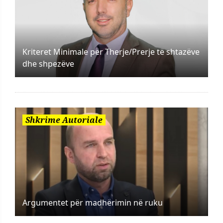
Kriteret Minimale për Therje/Prerje të shtazëve
dhe shpezëve
Shkrime Autoriale
Argumentet për madhërimin në ruku