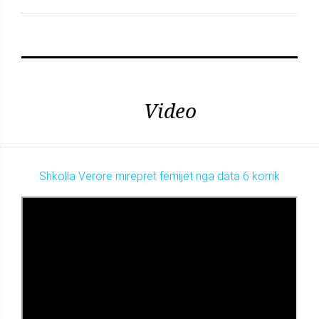
Video
Shkolla Verore mirëpret fëmijët nga data 6 korrik