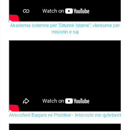
Akademia solemne për "Diturinë Islame", vlerësime për
misionin e saj
Atmosferë Barjami në Prishtinë - Intervistë me qytetarët