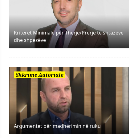
Kriteret Minimale për Therje/Prerje të shtazëve
dhe shpezëve
Shkrime Autoriale
Argumentet për madhërimin në ruku