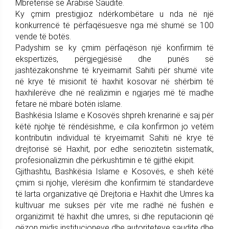
Mbretërisë së Arabisë Saudite.
Ky çmim prestigjioz ndërkombëtare u nda në një
konkurrencë të përfaqësuesve nga më shumë se 100
vende të botës.
Padyshim se ky çmim përfaqëson një konfirmim të
ekspertizës, përgjegjësisë dhe punës së
jashtëzakonshme të kryeimamit Sahiti për shumë vite
në krye të misionit të haxhit kosovar në shërbim të
haxhilerëve dhe në realizimin e ngjarjes më të madhe
fetare në mbarë botën islame.
Bashkësia Islame e Kosovës shpreh krenarinë e saj për
këtë njohje të rëndësishme, e cila konfirmon jo vetëm
kontributin individual të kryeimamit Sahiti në krye të
drejtorisë së Haxhit, por edhe seriozitetin sistematik,
profesionalizmin dhe përkushtimin e të gjithë ekipit.
Gjithashtu, Bashkësia Islame e Kosovës, e sheh këtë
çmim si njohje, vlerësim dhe konfirmim të standardeve
të larta organizative që Drejtoria e Haxhit dhe Umres ka
kultivuar me sukses për vite me radhë në fushën e
organizimit të haxhit dhe umres, si dhe reputacionin që
gëzon midis institucioneve dhe autoriteteve saudite dhe