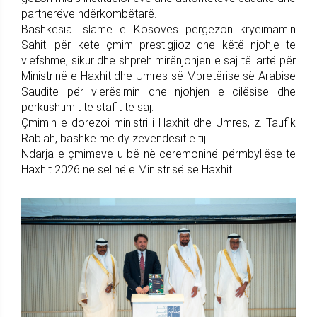
partnerëve ndërkombëtarë.
Bashkësia Islame e Kosovës përgëzon kryeimamin
Sahiti për këtë çmim prestigjioz dhe këtë njohje të
vlefshme, sikur dhe shpreh mirënjohjen e saj të lartë për
Ministrinë e Haxhit dhe Umres së Mbretërisë së Arabisë
Saudite për vlerësimin dhe njohjen e cilësisë dhe
përkushtimit të stafit të saj.
Çmimin e dorëzoi ministri i Haxhit dhe Umres, z. Taufik
Rabiah, bashkë me dy zëvendësit e tij.
Ndarja e çmimeve u bë në ceremoninë përmbyllëse të
Haxhit 2026 në selinë e Ministrisë së Haxhit