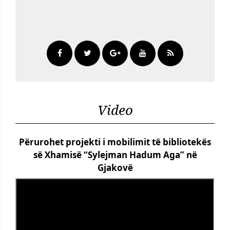
Video
Përurohet projekti i mobilimit të bibliotekës
së Xhamisë “Sylejman Hadum Aga” në
Gjakovë