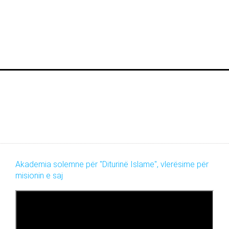
Akademia solemne për "Diturinë Islame", vlerësime për
misionin e saj