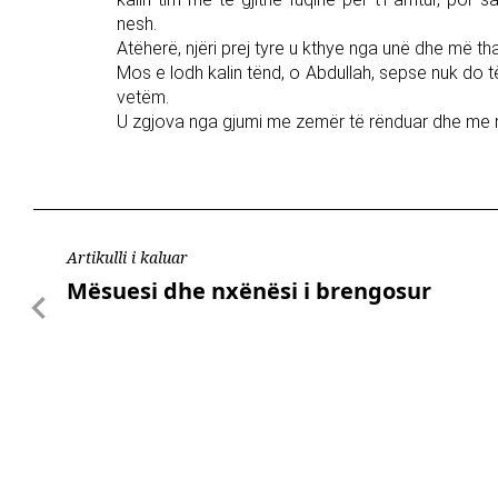
nesh.
Atëherë, njëri prej tyre u kthye nga unë dhe më tha
Mos e lodh kalin tënd, o Abdullah, sepse nuk do të
vetëm.
U zgjova nga gjumi me zemër të rënduar dhe me një
Artikulli i kaluar
Mësuesi dhe nxënësi i brengosur