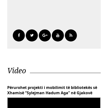
Video
Përurohet projekti i mobilimit të bibliotekës së
Xhamisë “Sylejman Hadum Aga” në Gjakovë