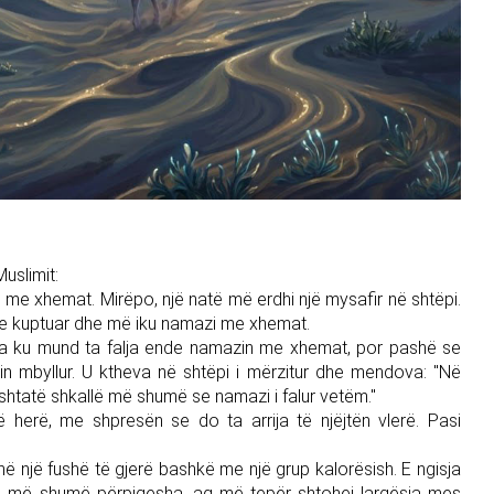
uslimit:
ë me xhemat. Mirëpo, një natë më erdhi një mysafir në shtëpi.
a e kuptuar dhe më iku namazi me xhemat.
ra ku mund ta falja ende namazin me xhemat, por pashë se
shin mbyllur. U ktheva në shtëpi i mërzitur dhe mendova: "Në
shtatë shkallë më shumë se namazi i falur vetëm."
ë herë, me shpresën se do ta arrija të njëjtën vlerë. Pasi
ë një fushë të gjerë bashkë me një grup kalorësish. E ngisja
or sa më shumë përpiqesha, aq më tepër shtohej largësia mes