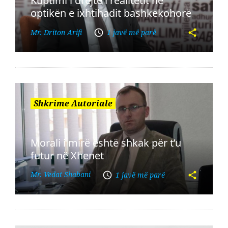
Kuptimi i drejtë i realitetit në
optikën e ixhtihadit bashkëkohorë
Mr. Driton Arifi
1 javë më parë
Shkrime Autoriale
Morali i mirë është shkak për t’u
futur në Xhenet
Mr. Vedat Shabani
1 javë më parë