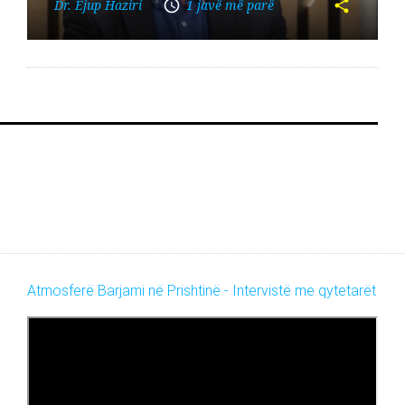
Dr. Ejup Haziri
1 javë më parë
Atmosferë Barjami në Prishtinë - Intervistë me qytetarët