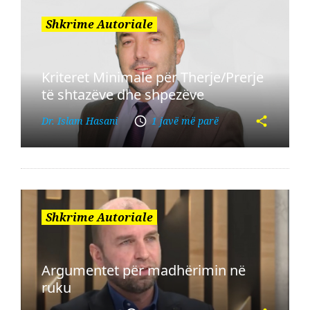
Shkrime Autoriale
Kriteret Minimale për Therje/Prerje
të shtazëve dhe shpezëve
Dr. Islam Hasani
1 javë më parë
Shkrime Autoriale
Argumentet për madhërimin në
ruku