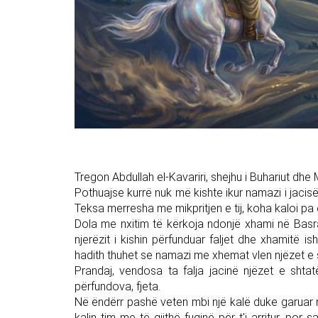
Tregon Abdullah el-Kavariri, shejhu i Buhariut dhe M
Pothuajse kurrë nuk më kishte ikur namazi i jacis
Teksa merresha me mikpritjen e tij, koha kaloi p
Dola me nxitim të kërkoja ndonjë xhami në Bas
njerëzit i kishin përfunduar faljet dhe xhamitë i
hadith thuhet se namazi me xhemat vlen njëzet e 
Prandaj, vendosa ta falja jacinë njëzet e shtat
përfundova, fjeta.
Në ëndërr pashë veten mbi një kalë duke garuar n
kalin tim me të gjithë fuqinë për t'i arritur, p