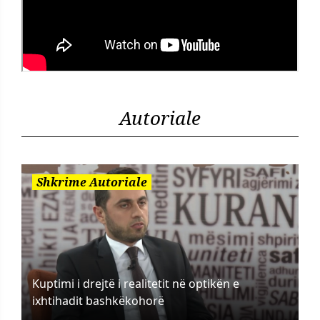
Autoriale
Shkrime Autoriale
Kuptimi i drejtë i realitetit në optikën e
ixhtihadit bashkëkohorë