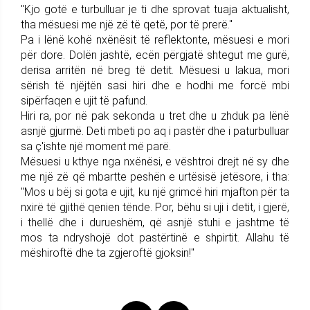
"Kjo gotë e turbulluar je ti dhe sprovat tuaja aktualisht,
tha mësuesi me një zë të qetë, por të prerë."
Pa i lënë kohë nxënësit të reflektonte, mësuesi e mori
për dore. Dolën jashtë, ecën përgjatë shtegut me gurë,
derisa arritën në breg të detit. Mësuesi u lakua, mori
sërish të njëjtën sasi hiri dhe e hodhi me forcë mbi
sipërfaqen e ujit të pafund.
Hiri ra, por në pak sekonda u tret dhe u zhduk pa lënë
asnjë gjurmë. Deti mbeti po aq i pastër dhe i paturbulluar
sa ç'ishte një moment më parë.
Mësuesi u kthye nga nxënësi, e vështroi drejt në sy dhe
me një zë që mbartte peshën e urtësisë jetësore, i tha:
"Mos u bëj si gota e ujit, ku një grimcë hiri mjafton për ta
nxirë të gjithë qenien tënde. Por, bëhu si uji i detit, i gjerë,
i thellë dhe i durueshëm, që asnjë stuhi e jashtme të
mos ta ndryshojë dot pastërtinë e shpirtit. Allahu të
mëshiroftë dhe ta zgjeroftë gjoksin!"