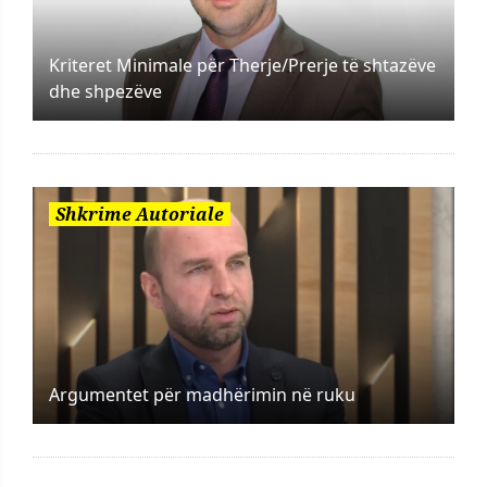
Kriteret Minimale për Therje/Prerje të shtazëve
dhe shpezëve
Shkrime Autoriale
Argumentet për madhërimin në ruku