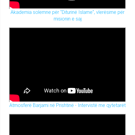
Akademia solemne për "Diturinë Islame", vlerësime për
misionin e saj
Atmosferë Barjami në Prishtinë - Intervistë me qytetarët