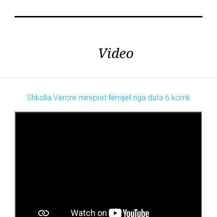
Video
Shkolla Verore mirëpret fëmijët nga data 6 korrik