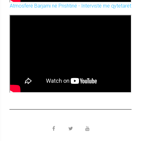
Atmosferë Barjami në Prishtinë - Intervistë me qytetarët