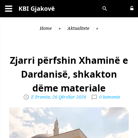
KBI Gjakovë
Kërko
Home
»
Aktualitete
»
Zjarri përfshin Xhaminë e
Dardanisë, shkakton
dëme materiale
E Premte, 26 Qërshor 2026
0 komente