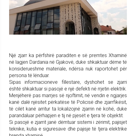
Një zjarr ka përfshirë paraditen e së premtes Xhaminë
në lagjen Dardania në Gjakovë, duke shkaktuar dëme të
konsiderueshme materiale, ndërsa nuk raportohet për
persona të lënduar.
Sipas informacioneve fillestare, dyshohet se zjarri
është shkaktuar si pasojë e një defekti në rrjetin elektrik.
Menjëherë pas marrjes së njoftimit, në vendin e ngjarjes
kanë dalë njësitet përkatëse të Policisë dhe zjarrfikësit,
të cilët kanë arritur ta lokalizojnë zjarrin në kohë, duke
parandaluar përhapjen e tij në pjesët e tjera të objektit.
Si pasojë e zjarrit janë dëmtuar sistemi i zërimit, pajisjet
teknike, kutia e siguresave dhe pajisje të tjera elektrike
brenda xhamisë.