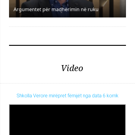
Argumentet për madhërimin në ruku
Video
Shkolla Verore mirëpret fëmijët nga data 6 korrik