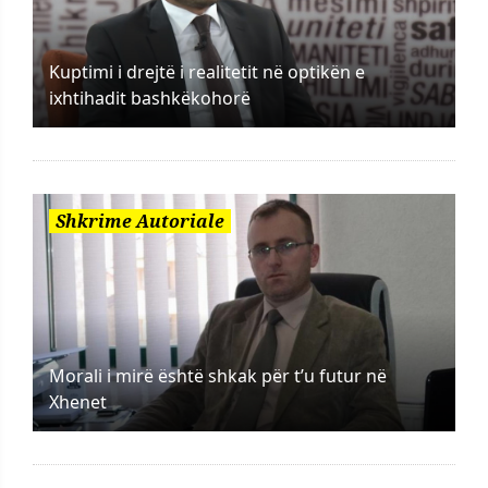
Kuptimi i drejtë i realitetit në optikën e
ixhtihadit bashkëkohorë
Shkrime Autoriale
Morali i mirë është shkak për t’u futur në
Xhenet