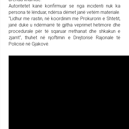
Autoritetet kanë konfirmuar se nga incidenti nuk ka
persona të lënduar, ndërsa dëmet janë vetëm materiale.
"Lidhur me rastin, në koordinim me Prokurorin e Shtetit,
janë duke u ndërmarrë të gjitha veprimet hetimore dhe
procedurale për të sqaruar rrethanat dhe shkakun e
zjarrit", thuhet në njoftimin e Drejtorisë Rajonale të
Policisë në Gjakovë.