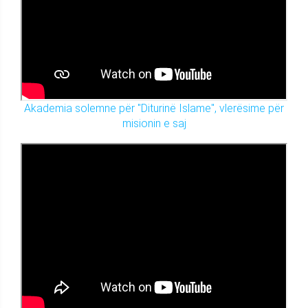
Akademia solemne për "Diturinë Islame", vlerësime për
misionin e saj