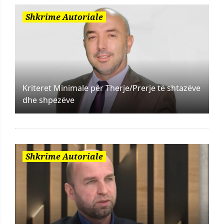
Shkrime Autoriale
Kriteret Minimale për Therje/Prerje të shtazëve
dhe shpezëve
Shkrime Autoriale