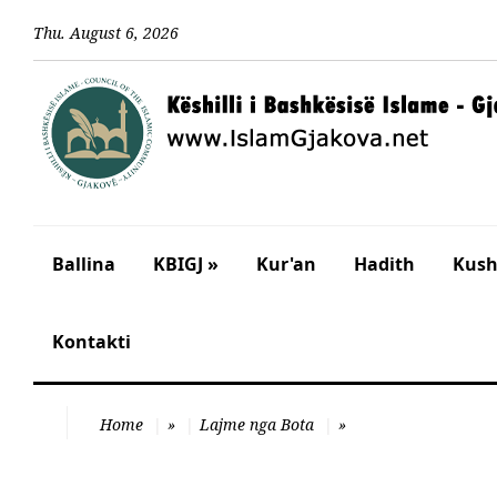
Thu
.
August
6
,
2026
Ballina
KBIGJ »
Kur'an
Hadith
Kusht
Kontakti
Home
»
Lajme nga Bota
»