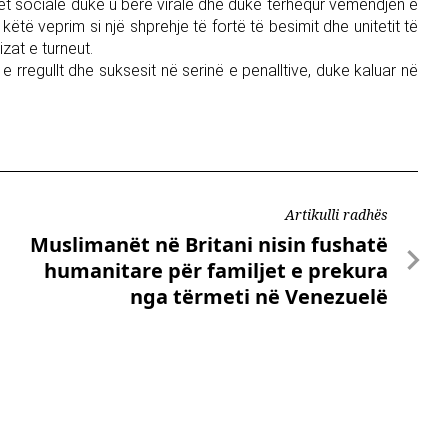
tet sociale duke u bërë virale dhe duke tërhequr vëmendjen e
të veprim si një shprehje të fortë të besimit dhe unitetit të
zat e turneut.
 rregullt dhe suksesit në serinë e penalltive, duke kaluar në
Artikulli radhës
Muslimanët në Britani nisin fushatë
humanitare për familjet e prekura
nga tërmeti në Venezuelë