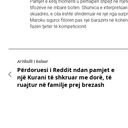
Pamjet e këtij momenti u përhapën shpejt në rrje
tifozëve në mbarë botën. Shumica e interpretuan kë
skuadrës, e cila është shndërruar në një nga surpri
Maroku siguroi fitoren pas një barazimi në kohën e
fazën tjetër të kompeticionit.
Artikulli i kaluar
Përdoruesi i Reddit ndan pamjet e
një Kurani të shkruar me dorë, të
ruajtur në familje prej brezash