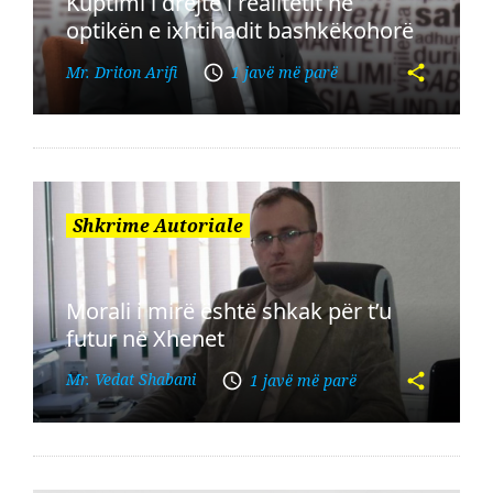
Kuptimi i drejtë i realitetit në
optikën e ixhtihadit bashkëkohorë
Mr. Driton Arifi
1 javë më parë
Shkrime Autoriale
Morali i mirë është shkak për t’u
futur në Xhenet
Mr. Vedat Shabani
1 javë më parë