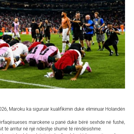
26, Maroku ka siguruar kualifikimin duke eliminuar Holandën
e përfaqësueses marokene u panë duke bërë sexhde në fushë,
it të arritur në një ndeshje shumë të rëndësishme.