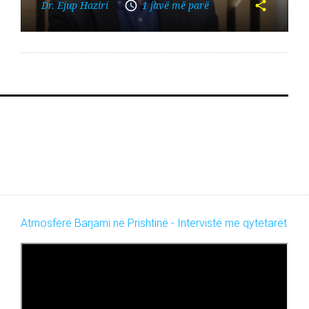
Dr. Ejup Haziri
1 javë më parë
Atmosferë Barjami në Prishtinë - Intervistë me qytetarët