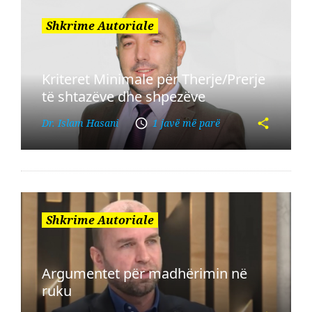
Shkrime Autoriale
Kriteret Minimale për Therje/Prerje
të shtazëve dhe shpezëve
Dr. Islam Hasani
1 javë më parë
Shkrime Autoriale
Argumentet për madhërimin në
ruku