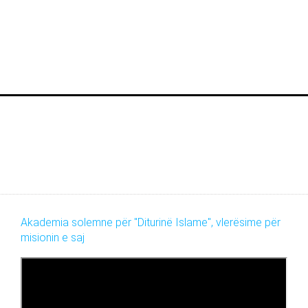
Akademia solemne për "Diturinë Islame", vlerësime për
misionin e saj