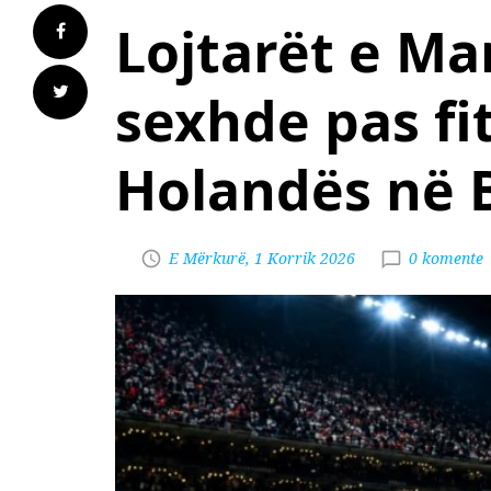
Lojtarët e Ma
sexhde pas fi
Holandës në 
E Mërkurë, 1 Korrik 2026
0 komente