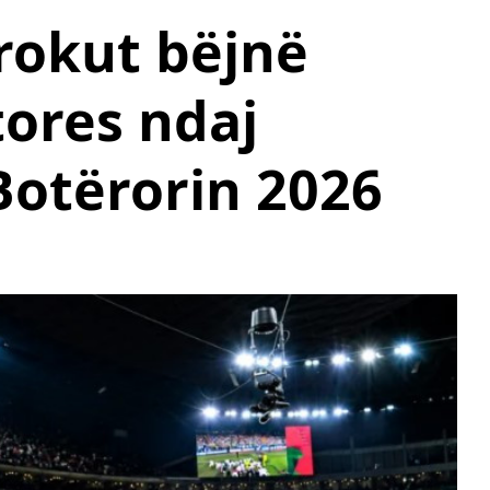
rokut bëjnë
tores ndaj
Botërorin 2026