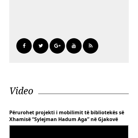
Video
Përurohet projekti i mobilimit të bibliotekës së
Xhamisë “Sylejman Hadum Aga” në Gjakovë