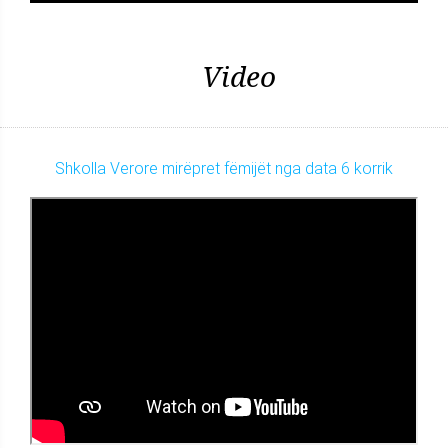
Video
Shkolla Verore mirëpret fëmijët nga data 6 korrik