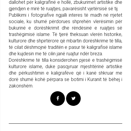
dallohet për kaligrafinë e hollë, zbukurimet artistike dhe
gjendjen e mirë të ruajtjes, pavarësisht vjetërsisë së tij.
Publikimi i fotografive ngjalli interes të madh në rrjetet
sociale, ku shumë përdorues shprehën vlerësimin për
bukurinë e dorëshkrimit dhe rëndësinë e ruajtjes së
trashëgimisë islame. Të tjerë theksuan vlerën historike,
kulturore dhe shpirtërore që mbartin dorëshkrime të tilla,
të cilat dëshmojnë traditën e pasur të kaligrafisë islame
dhe kujdesin me të cilin janë ruajtur ndër breza.
Dorëshkrime të tilla konsiderohen pjesë e trashëgimisë
kulturore islame, duke pasqyruar mjeshtërinë artistike
dhe përkushtimin e kaligrafëve që i kanë shkruar me
dorë shumë kohë përpara se botimi i Kuranit të bëhej i
zakonshëm.