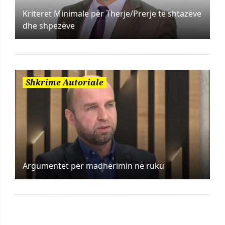
Kriteret Minimale për Therje/Prerje të shtazëve
dhe shpezëve
Shkrime Autoriale
Argumentet për madhërimin në ruku