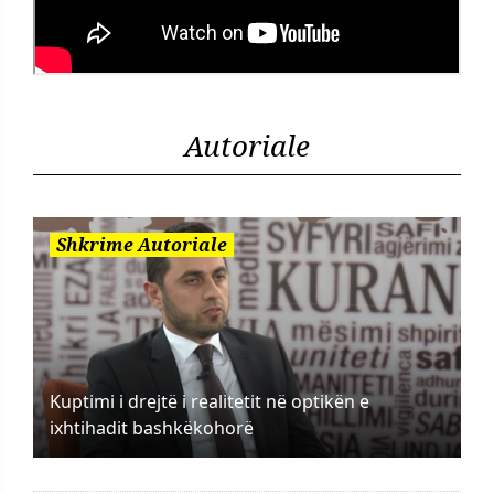
Autoriale
Shkrime Autoriale
Kuptimi i drejtë i realitetit në optikën e
ixhtihadit bashkëkohorë