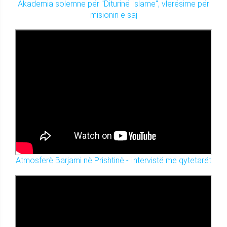
Akademia solemne për "Diturinë Islame", vlerësime për
misionin e saj
Atmosferë Barjami në Prishtinë - Intervistë me qytetarët