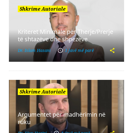
Shkrime Autoriale
Kriteret Minimale për Therje/Prerje
të shtazëve dhe shpezëve
Dr. Islam Hasani
1 javë më parë
Shkrime Autoriale
Argumentet për madhërimin në
ruku