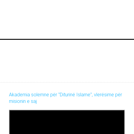
Akademia solemne për "Diturinë Islame", vlerësime për
misionin e saj