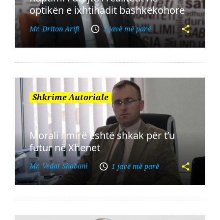
optikën e ixhtihadit bashkëkohorë
Mr. Driton Arifi
1 javë më parë
Shkrime Autoriale
Morali i mirë është shkak për t’u
futur në Xhenet
Mr. Vedat Shabani
1 javë më parë