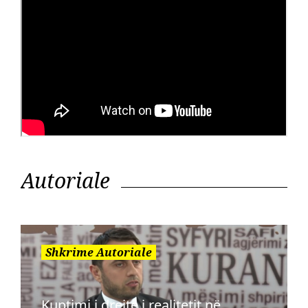
Autoriale
Shkrime Autoriale
Kuptimi i drejtë i realitetit në