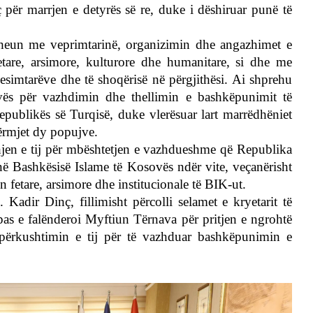
 për marrjen e detyrës së re, duke i dëshiruar punë të
sheun me veprimtarinë, organizimin dhe angazhimet e
tare, arsimore, kulturore dhe humanitare, si dhe me
esimtarëve dhe të shoqërisë në përgjithësi. Ai shprehu
vës për vazhdimin dhe thellimin e bashkëpunimit të
epublikës së Turqisë, duke vlerësuar lart marrëdhëniet
ërmjet dy popujve.
jen e tij për mbështetjen e vazhdueshme që Republika
në Bashkësisë Islame të Kosovës ndër vite, veçanërisht
n fetare, arsimore dhe institucionale të BIK-ut.
 Kadir Dinç, fillimisht përcolli selamet e kryetarit të
as e falënderoi Myftiun Tërnava për pritjen e ngrohtë
përkushtimin e tij për të vazhduar bashkëpunimin e