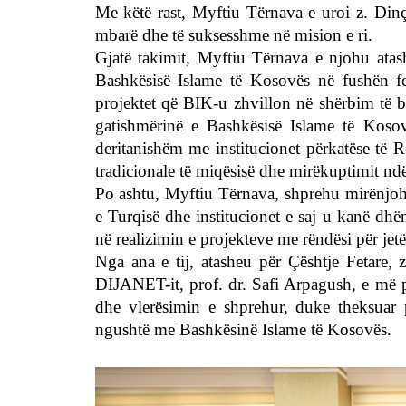
Me këtë rast, Myftiu Tërnava e uroi z. Dinç
mbarë dhe të suksesshme në mision e ri.
Gjatë takimit, Myftiu Tërnava e njohu ata
Bashkësisë Islame të Kosovës në fushën fe
projektet që BIK-u zhvillon në shërbim të b
gatishmërinë e Bashkësisë Islame të Koso
deritanishëm me institucionet përkatëse të R
tradicionale të miqësisë dhe mirëkuptimit nd
Po ashtu, Myftiu Tërnava, shprehu mirënjoh
e Turqisë dhe institucionet e saj u kanë dhë
në realizimin e projekteve me rëndësi për jetë
Nga ana e tij, atasheu për Çështje Fetare, z.
DIJANET-it, prof. dr. Safi Arpagush, e më p
dhe vlerësimin e shprehur, duke theksuar 
ngushtë me Bashkësinë Islame të Kosovës.