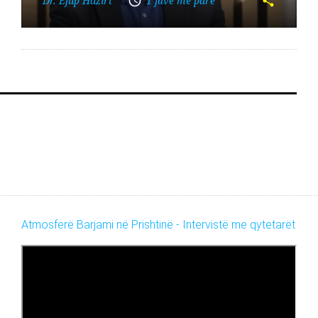
Dr. Ejup Haziri
1 javë më parë
Atmosferë Barjami në Prishtinë - Intervistë me qytetarët