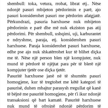
shembull: toka, vetura, rrobat, librat etj.. Nëse
ndonjë pasuri mbijeton përdorimin e parë, ajo
pasuri konsiderohet pasuri me përdorim afatgjatë.
Përkundrazi, pasuria harxhuese nuk mbijeton
përdorimin e parë dhe më nuk ekziston pas atij
përdorimi. Për shembull, ushqimi, uji, karburantet
e ndryshme, paraja, etj. konsiderohen pasuri
harxhuese. Paraja konsiderohet pasuri harxhuese,
edhe pse ajo nuk shkatërrohet kur të blihet diçka
me të. Nëse një person blen një kompjuter, nuk
mund të përdorë të njëjtat para për të blerë një
kompjuter tjetër ose diçka tjetër.
Pasuritë harxhuese janë në të shumtën pasuri
homogjene, kur të tregtohet me këtë kategori të
pasurisë, duhen mbajtur parasysh rregullat që kanë
të bëjnë me pasuritë homogjene, për t'i ikur ndonjë
transaksioni që bart kamatë. Pasuritë harxhuese
nuk mund të ofrojnë ndonjë përdorim të