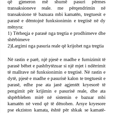
që gjeneron më shumë pasuri përmes
transaksioneve reale. me përqendrimin në
transaksione të bazuara mbi kamatën, tregtuesit e
parasë e dëmtojnë funksionimin e tregtisë në dy
mënyra:
1) Tërheqja e parasë nga tregtia e prodhimeve dhe
shërbimeve
2)Largimi nga pasuria reale që krijohet nga tregtia
Në rastin e parë, një pjesë e madhe e furnizimit të
parasë bëhet e pashfrytëzuar si një mjet i ndërrimit
të mallrave në funksionimin e tregtisë. Në rastin e
dytë, pjesë e madhe e pasurisë kalon te tregtuesit e
parasë, edhe pse ata janë agjentët kryesorë të
pengimit për krijimin e pasurisë reale, dhe ata
shpërblehen mirë në sistemin e bazuar mbi
kamatën në vend që të dënohen. Arsye kryesore
pse ekziston kamata, është për shkak se kamatë-