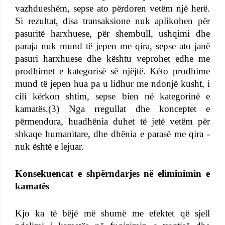
vazhdueshëm, sepse ato përdoren vetëm një herë.
Si rezultat, disa transaksione nuk aplikohen për
pasuritë harxhuese, për shembull, ushqimi dhe
paraja nuk mund të jepen me qira, sepse ato janë
pasuri harxhuese dhe kështu veprohet edhe me
prodhimet e kategorisë së njëjtë. Këto prodhime
mund të jepen hua pa u lidhur me ndonjë kusht, i
cili kërkon shtim, sepse bien në kategorinë e
kamatës.(3) Nga rregullat dhe konceptet e
përmendura, huadhënia duhet të jetë vetëm për
shkaqe humanitare, dhe dhënia e parasë me qira -
nuk është e lejuar.
Konsekuencat e shpërndarjes në eliminimin e
kamatës
Kjo ka të bëjë më shumë me efektet që sjell