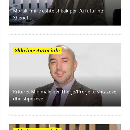
Morali i mirë është shkak për t’u futur në
Xhenet
Shkrime Autoriale
Kriteret Minimale për Therje/Prerje të shtazëve
dhe shpezëve