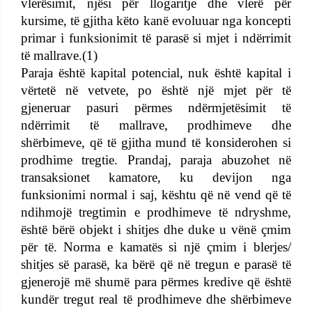
vlerësimit, njësi për llogaritje dhe vlerë për
kursime, të gjitha këto kanë evoluuar nga koncepti
primar i funksionimit të parasë si mjet i ndërrimit
të mallrave.(1)
Paraja është kapital potencial, nuk është kapital i
vërtetë në vetvete, po është një mjet për të
gjeneruar pasuri përmes ndërmjetësimit të
ndërrimit të mallrave, prodhimeve dhe
shërbimeve, që të gjitha mund të konsiderohen si
prodhime tregtie. Prandaj, paraja abuzohet në
transaksionet kamatore, ku devijon nga
funksionimi normal i saj, kështu që në vend që të
ndihmojë tregtimin e prodhimeve të ndryshme,
është bërë objekt i shitjes dhe duke u vënë çmim
për të. Norma e kamatës si një çmim i blerjes/
shitjes së parasë, ka bërë që në tregun e parasë të
gjenerojë më shumë para përmes kredive që është
kundër tregut real të prodhimeve dhe shërbimeve