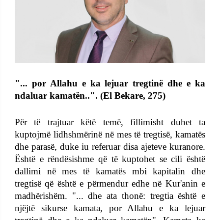
"... por Allahu e ka lejuar tregtinë dhe e ka
ndaluar kamatën..". (El Bekare, 275)
Për të trajtuar këtë temë, fillimisht duhet ta
kuptojmë lidhshmërinë në mes të tregtisë, kamatës
dhe parasë, duke iu referuar disa ajeteve kuranore.
Është e rëndësishme që të kuptohet se cili është
dallimi në mes të kamatës mbi kapitalin dhe
tregtisë që është e përmendur edhe në Kur'anin e
madhërishëm. "... dhe ata thonë: tregtia është e
njëjtë sikurse kamata, por Allahu e ka lejuar