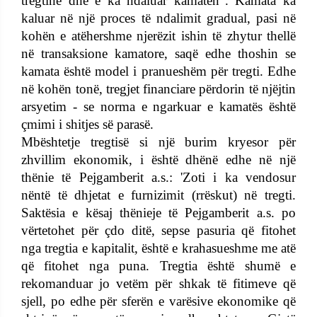
tregtinë dhe e ka ndaluar kamatën". Kamata ka
kaluar në një proces të ndalimit gradual, pasi në
kohën e atëhershme njerëzit ishin të zhytur thellë
në transaksione kamatore, saqë edhe thoshin se
kamata është model i pranueshëm për tregti. Edhe
në kohën tonë, tregjet financiare përdorin të njëjtin
arsyetim - se norma e ngarkuar e kamatës është
çmimi i shitjes së parasë.
Mbështetje tregtisë si një burim kryesor për
zhvillim ekonomik, i është dhënë edhe në një
thënie të Pejgamberit a.s.: 'Zoti i ka vendosur
nëntë të dhjetat e furnizimit (rrëskut) në tregti.
Saktësia e kësaj thënieje të Pejgamberit a.s. po
vërtetohet për çdo ditë, sepse pasuria që fitohet
nga tregtia e kapitalit, është e krahasueshme me atë
që fitohet nga puna. Tregtia është shumë e
rekomanduar jo vetëm për shkak të fitimeve që
sjell, po edhe për sferën e varësive ekonomike që