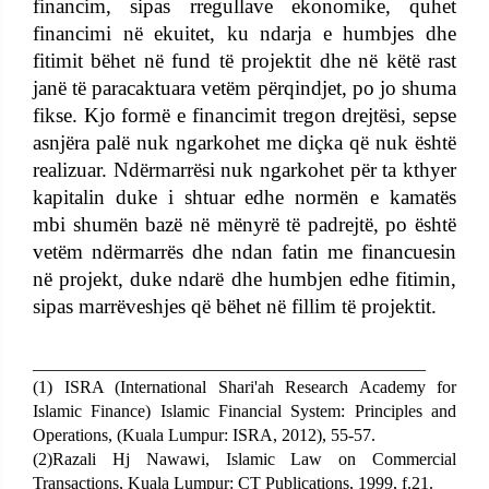
financim, sipas rregullave ekonomike, quhet
financimi në ekuitet, ku ndarja e humbjes dhe
fitimit bëhet në fund të projektit dhe në këtë rast
janë të paracaktuara vetëm përqindjet, po jo shuma
fikse. Kjo formë e financimit tregon drejtësi, sepse
asnjëra palë nuk ngarkohet me diçka që nuk është
realizuar. Ndërmarrësi nuk ngarkohet për ta kthyer
kapitalin duke i shtuar edhe normën e kamatës
mbi shumën bazë në mënyrë të padrejtë, po është
vetëm ndërmarrës dhe ndan fatin me financuesin
në projekt, duke ndarë dhe humbjen edhe fitimin,
sipas marrëveshjes që bëhet në fillim të projektit.
_____________________________________________
(1) ISRA (International Shari'ah Research Academy for
Islamic Finance) Islamic Financial System: Principles and
Operations, (Kuala Lumpur: ISRA, 2012), 55-57.
(2)Razali Hj Nawawi, Islamic Law on Commercial
Transactions, Kuala Lumpur: CT Publications, 1999, f.21.