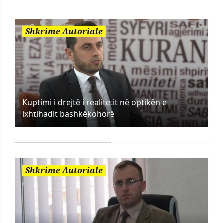
Shkrime Autoriale
Kuptimi i drejtë i realitetit në optikën e
ixhtihadit bashkëkohorë
Shkrime Autoriale