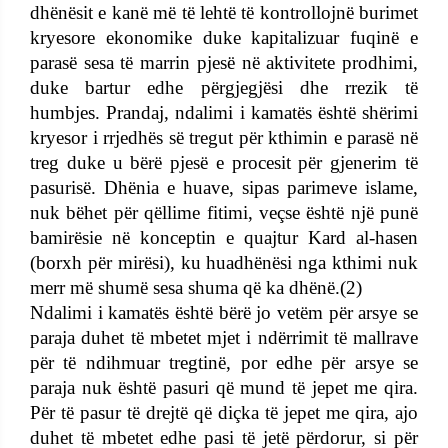
dhënësit e kanë më të lehtë të kontrollojnë burimet
kryesore ekonomike duke kapitalizuar fuqinë e
parasë sesa të marrin pjesë në aktivitete prodhimi,
duke bartur edhe përgjegjësi dhe rrezik të
humbjes. Prandaj, ndalimi i kamatës është shërimi
kryesor i rrjedhës së tregut për kthimin e parasë në
treg duke u bërë pjesë e procesit për gjenerim të
pasurisë. Dhënia e huave, sipas parimeve islame,
nuk bëhet për qëllime fitimi, veçse është një punë
bamirësie në konceptin e quajtur Kard al-hasen
(borxh për mirësi), ku huadhënësi nga kthimi nuk
merr më shumë sesa shuma që ka dhënë.(2)
Ndalimi i kamatës është bërë jo vetëm për arsye se
paraja duhet të mbetet mjet i ndërrimit të mallrave
për të ndihmuar tregtinë, por edhe për arsye se
paraja nuk është pasuri që mund të jepet me qira.
Për të pasur të drejtë që diçka të jepet me qira, ajo
duhet të mbetet edhe pasi të jetë përdorur, si për