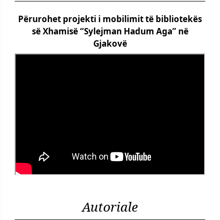
Përurohet projekti i mobilimit të bibliotekës
së Xhamisë “Sylejman Hadum Aga” në
Gjakovë
Autoriale