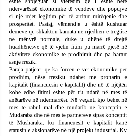
është shpjeguar si vlerësim që i është bërë
ndërvarësisë ekonomike të vendeve dhe popujve
si një mjet legjitim për të arritur mirëqenie dhe
prosperitet. Pastaj, vëmendje u është kushtuar
dëmeve që shkakton kamata në rrjedhën e tregtisë
në mënyrë normale, duke u dhënë të drejtë
huadhënësve që të vjelin fitim pa marrë pjesë në
aktivitete ekonomike të prodhimit dhe pa bartur
asnjë rrezik.
Paraja patjetër që ka forcën e vet ekonomike për
prodhim, nëse rreziku ndahet me pronarin e
kapitalit (financuesin e kapitalit) dhe në të njëjtën
kohë edhe fitimi është për t'u ndarë në mes të
anëtarëve në ndërmarrësi. Në veçanti kjo bëhet në
mes të rabul mal dhe mudarib në konceptin e
Mudaraba dhe në mes të partnerëve sipas konceptit
të Musharaka, ku financuesit e kapitalit kanë
statusin e aksionarëve në një projekt industrial. Ky