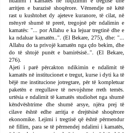
ndalimi i kamatës në fuqizimin e tregtisë dhe
arritjen e barazisë shoqërore. Vëmendje në këtë
rast u kushtohet dy ajeteve kuranore, të cilat, në
mënyrë shumë të prerë, tregojnë për ndalimin e
kamatës: "... por Allahu e ka lejuar tregtinë dhe e
ka ndaluar kamatën..". (El Bekare, 275), dhe: "...
Allahu do ta privojë kamatën nga çdo bekim, dhe
do të shtojë punët e bamirësisë..". (El Bekare,
276).
Ajeti i parë përcakton ndikimin e ndalimit të
kamatës në institucionet e tregut, kurse i dyti ka të
bëjë me institucione jotregtare, për të kompletuar
paketën e rregullave të nevojshme rreth temës.
urtësia e ndalimit të kamatës studiohet nga shumë
këndvështrime dhe shumë arsye, njëra prej të
cilave është edhe arritja e drejtësisë shoqërore
ekonomike. Lejimi i tregtisë që është përmendur
në fillim, para se të përmendej ndalimi i kamatës,