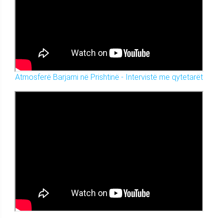
Atmosferë Barjami në Prishtinë - Intervistë me qytetarët