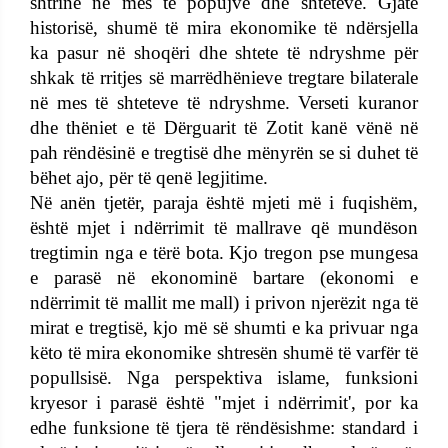
shtrinë në mes të popujve dhe shteteve. Gjatë
historisë, shumë të mira ekonomike të ndërsjella
ka pasur në shoqëri dhe shtete të ndryshme për
shkak të rritjes së marrëdhënieve tregtare bilaterale
në mes të shteteve të ndryshme. Verseti kuranor
dhe thëniet e të Dërguarit të Zotit kanë vënë në
pah rëndësinë e tregtisë dhe mënyrën se si duhet të
bëhet ajo, për të qenë legjitime.
Në anën tjetër, paraja është mjeti më i fuqishëm,
është mjet i ndërrimit të mallrave që mundëson
tregtimin nga e tërë bota. Kjo tregon pse mungesa
e parasë në ekonominë bartare (ekonomi e
ndërrimit të mallit me mall) i privon njerëzit nga të
mirat e tregtisë, kjo më së shumti e ka privuar nga
këto të mira ekonomike shtresën shumë të varfër të
popullsisë. Nga perspektiva islame, funksioni
kryesor i parasë është "mjet i ndërrimit', por ka
edhe funksione të tjera të rëndësishme: standard i