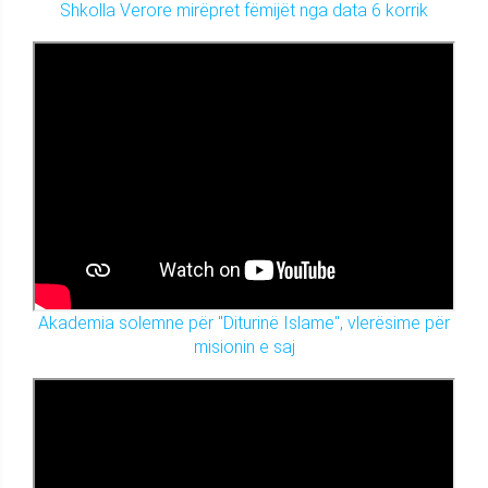
Shkolla Verore mirëpret fëmijët nga data 6 korrik
Akademia solemne për "Diturinë Islame", vlerësime për
misionin e saj