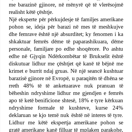
me barazinë gjinore, në mënyrë që të vlerësojmë
realisht këtë çështje.
Një eksperte për përkujdesje të familjes amerikane
pohon se, ideja për barazi në mes të meshkujve
dhe femrave është një absurditet; ky fenomen i ka
shkaktuar femrës dëme të paparashikuara, dëme
personale, familjare po edhe shoqërore. Po ashtu
edhe në Gjyqin Ndërkombëtar të Brukselit është
diskutuar lidhur me çështjet që kanë të bëjnë me
krimet e burrit ndaj gruas. Në një seancë kushtuar
barazisë gjinore në Evropë, u paraqitën të dhëna se
rreth 48% të të anketuarave nuk pranuan të
bëheshin ndryshime lidhur me gjendjen e femrës
apo të ketë benificione shtesë, 18% e tyre kërkuan
ndryshime formale të kushteve, kurse 24%
deklaruan se kjo temë nuk është në interes të tyre.
Lidhur me këtë ekspertja amerikane pohon se
gratë amerikane kanë filluar të mplaken parakohe,