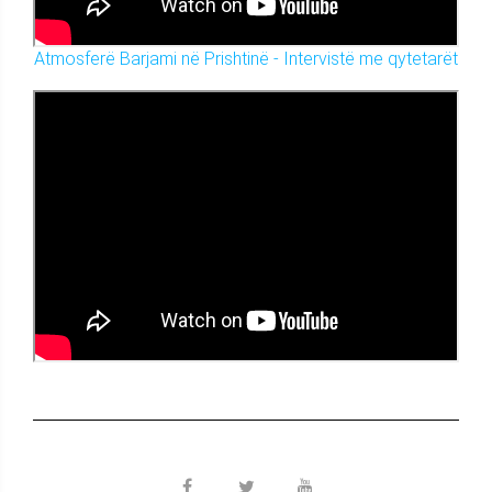
Atmosferë Barjami në Prishtinë - Intervistë me qytetarët