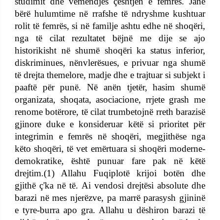
studimit dhe vëmendjes çështjen e femrës. Janë
bërë hulumtime në rrafshe të ndryshme kushtuar
rolit të femrës, si në familje ashtu edhe në shoqëri,
nga të cilat rezultatet bëjnë me dije se ajo
historikisht në shumë shoqëri ka status inferior,
diskriminues, nënvlerësues, e privuar nga shumë
të drejta themelore, madje dhe e trajtuar si subjekt i
paaftë për punë. Në anën tjetër, hasim shumë
organizata, shoqata, asociacione, rrjete grash me
renome botërore, të cilat trumbetojnë rreth barazisë
gjinore duke e konsideruar këtë si prioritet për
integrimin e femrës në shoqëri, megjithëse nga
këto shoqëri, të vet emërtuara si shoqëri moderne-
demokratike, është punuar fare pak në këtë
drejtim.(1) Allahu Fuqiplotë krijoi botën dhe
gjithë ç'ka në të. Ai vendosi drejtësi absolute dhe
barazi në mes njerëzve, pa marrë parasysh gjininë
e tyre-burra apo gra. Allahu u dëshiron barazi të