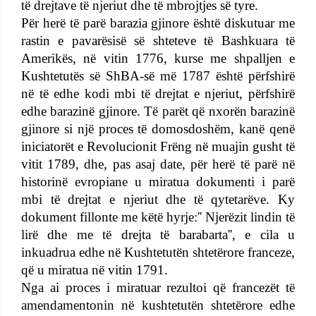
të drejtave të njeriut dhe të mbrojtjes së tyre.
Për herë të parë barazia gjinore është diskutuar me
rastin e pavarësisë së shteteve të Bashkuara të
Amerikës, në vitin 1776, kurse me shpalljen e
Kushtetutës së ShBA-së më 1787 është përfshirë
në të edhe kodi mbi të drejtat e njeriut, përfshirë
edhe barazinë gjinore. Të parët që nxorën barazinë
gjinore si një proces të domosdoshëm, kanë qenë
iniciatorët e Revolucionit Frëng në muajin gusht të
vitit 1789, dhe, pas asaj date, për herë të parë në
historinë evropiane u miratua dokumenti i parë
mbi të drejtat e njeriut dhe të qytetarëve. Ky
dokument fillonte me këtë hyrje:'' Njerëzit lindin të
lirë dhe me të drejta të barabarta'', e cila u
inkuadrua edhe në Kushtetutën shtetërore franceze,
që u miratua në vitin 1791.
Nga ai proces i miratuar rezultoi që francezët të
amendamentonin në kushtetutën shtetërore edhe