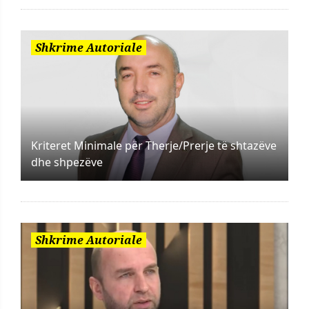
Shkrime Autoriale
Kriteret Minimale për Therje/Prerje të shtazëve
dhe shpezëve
Shkrime Autoriale