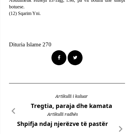
Abdulmelik Husejn Et-Tagj, f.98, pa vit botimi dhe shtëpi
botuese.
(12) Sqarim Yni.
Dituria Islame 270
Artikulli i kaluar
Tregtia, paraja dhe kamata
Artikulli radhës
Shpifja ndaj njerëzve të pastër