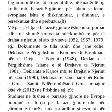
Ligjin mbi të drejtat e njeriut dhe, në kuadër të tij,
kodin mbi barazinë gjinore, për faktin se femra
evropiane ishte e diskriminuar, e dhunuar, e
persekutuar dhe e përbuzur.(8)
Më pas çështja e barazisë gjinore është inkorporuar
edhe në shumë konventa ndërkombëtare për të
drejtat e njeriut, si ato të viteve 1952, 1967, 1979,
etj.. Dokumente të tilla ishin dhe janë edhe:
Deklarata e Përgjithshme e Kombeve të Bashkuara
për të Drejtat e Njeriut (1948), Deklarata e
Përgjithshme Islame e të Drejtave të Njeriut
(1981), Deklarata e Kajros mbi të Drejtat e Njeriut
në Islam (1990), Deklarata e Islamabadit për Rolin
e Gruas, Samiti Ndërkombëtar i Gruas mbajtur
këtë vit (2012) në Prishtinë etj..(9)
Studiues në fushën e barazisë gjinore në Evropë
pohojnë se thirrja për barazi gjinore dhe për
çlirimin e femrës, nuk ka ardhur si rezultat për