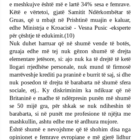
e meshkujve është më e lartë 34% sesa e femrave.
Këtë e vërtetoi, gjatë Samitit Ndërkombëtar të
Gruas, që u mbajt në Prishtinë muajin e kaluar,
edhe Ministrja e Kroacisë - Vesna Pusic -eksperte
për çështje të edukimit.(10)
Nuk duhet harruar që në shumë vende të botës,
gruaja edhe më tej nuk gëzon shumë të drejta
elementare jetësore, si: ajo nuk ka të drejtë të ketë
llogari rrjedhëse personale, nuk mund të firmosë
marrëveshje krediti pa praninë e burrit të saj, si dhe
nuk posedon të drejta të barabarta në shumë sfera
sociale, etj.. Ky diskriminim ka ndikuar që në
Britaninë e madhe të ndërpresin punën më shumë
se 50 mijë gra, për shkak se nuk ndiheshin të
barabarta, si në punët me profesione të njëjta me
mashkullin, ashtu edhe me të ardhura mujore.
Është shumë e nevojshme që të shohim disa nga
opinionet e femrave evropiane e më gjerë lidhur