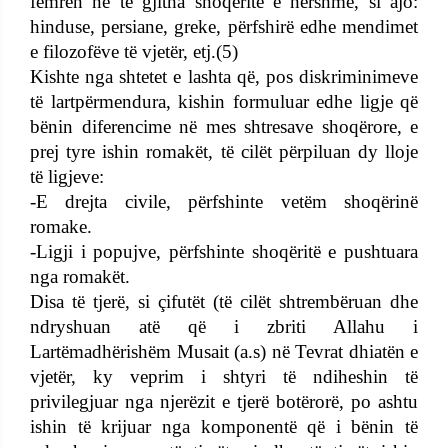
femrën në të gjitha shoqëritë e hershme, si ajo:
hinduse, persiane, greke, përfshirë edhe mendimet
e filozofëve të vjetër, etj.(5)
Kishte nga shtetet e lashta që, pos diskriminimeve
të lartpërmendura, kishin formuluar edhe ligje që
bënin diferencime në mes shtresave shoqërore, e
prej tyre ishin romakët, të cilët përpiluan dy lloje
të ligjeve:
-E drejta civile, përfshinte vetëm shoqërinë
romake.
-Ligji i popujve, përfshinte shoqëritë e pushtuara
nga romakët.
Disa të tjerë, si çifutët (të cilët shtrembëruan dhe
ndryshuan atë që i zbriti Allahu i
Lartëmadhërishëm Musait (a.s) në Tevrat dhiatën e
vjetër, ky veprim i shtyri të ndiheshin të
privilegjuar nga njerëzit e tjerë botërorë, po ashtu
ishin të krijuar nga komponentë që i bënin të