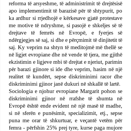
reforma të arsyeshme, të administrimit të drejtësisë
apo implementimit të barazisë për të shtypurit, po
ka ardhur si rrjedhojë e kërkesave gjatë protestave
me motive të ndryshme, si pasojë e shkeljes së të
drejtave të femrës në Evropë, e fyerjes së
ndërgjegjes së saj, si dhe e përçmimit të dinjitetit të
saj. Ky veprim na shtyn të meditojmë më thellë se
në ligjet evropiane dhe në vende të tjera, me gjithë
ekzistimin e ligjeve mbi të drejtat e njeriut, parimin
për barazi gjinore si ide dhe veprim, hasim në një
realitet të kundërt, sepse diskriminimi racor dhe
diskriminimi gjinor janë dukuri në shkallë të lartë.
Sociologia e njohur evropiane Margarit pohon se
diskriminimi gjinor në rrafshe të shumta në
Evropë është ende evident në një masë të madhe,
si në sferën e punësimit, specializimit, etj., sepse
puna me orar të shkurtuar, e veçantë vetëm për
femra - përfshin 25% prej tyre, kurse paga mujore