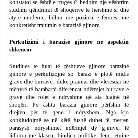
konstatoj se është e rrugës t'i hedhim një vështrim
studimi qëndrimit të shoqërive të hershme si dhe
atyre moderne, lidhur me pozitën e femrës, më
konkretisht trajtimin e barazisë gjinore.
Përkufizimi i barazisë gjinore në aspektin
shkencor
Studiues të huaj të çështjeve gjinore barazinë
gjinore e përkufizojnë si: 'barazi e plotë midis
grave dhe burrave', duke pranuar dhe vlerësuar në
mënyrë të barabartë diferencat ndërmjet burrave e
grave dhe rolet e ndryshme që ata luajnë në
shoqëri. Po ashtu barazia gjinore përfshin të
drejtën për të qenë i ndryshëm. Nga kjo
konkludojmë se në këtë fushë duhet të merren
parasysh ndryshimet ndërmjet dy gjinive, të
lidhura me klasën, bindjen politike, fenë, etninë