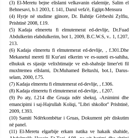
(3) El-Meretu bejne elislami velkavanin elalemije, Salim el
Behnesavi, b.1 2003, f. 141, Darul vefa'ë, Egjipt-Mensura
(4) Hyrje në studime gjinore, Dr. Bahtije Gërbeshi Zylfiu,
Prishtinë 2008, f.19.
(5) Kadaja elmeretu fi elmutemerat ed-devlije, Dr.Fuad
Abdulkerim elabdulkerim, bot 1, 2009, B.C.W.S, v.. 1, f.207,
213.
(6) Kadaja elmeretu fi elmutemerat ed-devlije, , f.301.Dhe
Mekanetul mereti fil Kur'ani elkerim ve es-suneti es-sahiha,
elhukuk es sijasije velixhtimaije ve esh-shahsije limer'eti fil
muxhtemea elIslami, Dr.Muhamed Beltaxhi, bot.1, Darus-
selam, 2000, f.75.
(7) Kadaja elmeretu fi elmutemerat ed-devlije, , f.306.
(8) Kadaja elmeretu fi elmutemerat ed-devlije, , f.207.
(9) Po aty, f.214 dhe Gruaja ndër shekuj, -Arsimimi dhe
emancipimi i saj-Hajrullah Koliqi, ''Libri shkollor'' Prishtinë,
2009, f.393.
(10) Samiti Ndërkombëtar i Gruas, Dokument për diskutim
në panel.
(11) El-Meretu elgarbije erkam natika ve hakaik shahide,