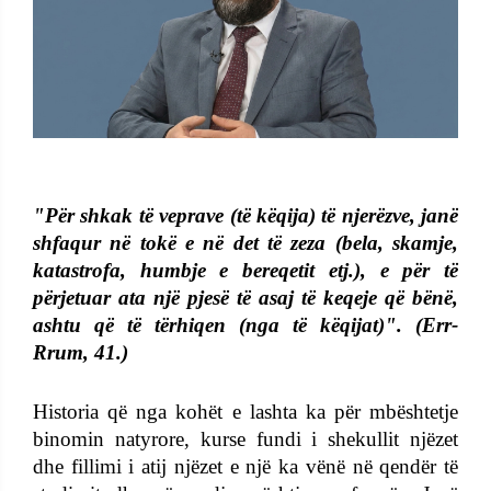
"Për shkak të veprave (të këqija) të njerëzve, janë
shfaqur në tokë e në det të zeza (bela, skamje,
katastrofa, humbje e bereqetit etj.), e për të
përjetuar ata një pjesë të asaj të keqeje që bënë,
ashtu që të tërhiqen (nga të këqijat)". (Err-
Rrum, 41.)
Historia që nga kohët e lashta ka për mbështetje
binomin natyrore, kurse fundi i shekullit njëzet
dhe fillimi i atij njëzet e një ka vënë në qendër të