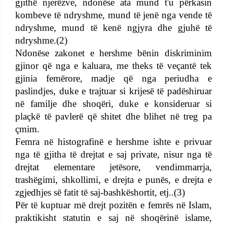
gjithë njerëzve, ndonëse ata mund t'u përkasin
kombeve të ndryshme, mund të jenë nga vende të
ndryshme, mund të kenë ngjyra dhe gjuhë të
ndryshme.(2)
Ndonëse zakonet e hershme bënin diskriminim
gjinor që nga e kaluara, me theks të veçantë tek
gjinia femërore, madje që nga periudha e
paslindjes, duke e trajtuar si krijesë të padëshiruar
në familje dhe shoqëri, duke e konsideruar si
plaçkë të pavlerë që shitet dhe blihet në treg pa
çmim.
Femra në histografinë e hershme ishte e privuar
nga të gjitha të drejtat e saj private, nisur nga të
drejtat elementare jetësore, vendimmarrja,
trashëgimi, shkollimi, e drejta e punës, e drejta e
zgjedhjes së fatit të saj-bashkëshortit, etj..(3)
Për të kuptuar më drejt pozitën e femrës në Islam,
praktikisht statutin e saj në shoqërinë islame,