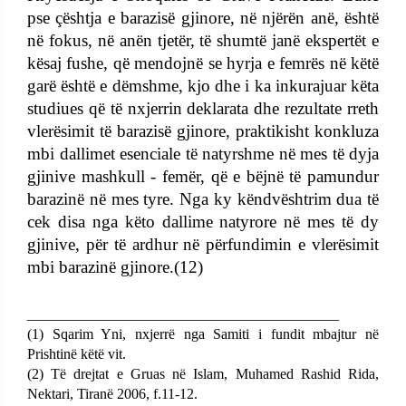
pse çështja e barazisë gjinore, në njërën anë, është
në fokus, në anën tjetër, të shumtë janë ekspertët e
kësaj fushe, që mendojnë se hyrja e femrës në këtë
garë është e dëmshme, kjo dhe i ka inkurajuar këta
studiues që të nxjerrin deklarata dhe rezultate rreth
vlerësimit të barazisë gjinore, praktikisht konkluza
mbi dallimet esenciale të natyrshme në mes të dyja
gjinive mashkull - femër, që e bëjnë të pamundur
barazinë në mes tyre. Nga ky këndvështrim dua të
cek disa nga këto dallime natyrore në mes të dy
gjinive, për të ardhur në përfundimin e vlerësimit
mbi barazinë gjinore.(12)
___________________________________________
(1) Sqarim Yni, nxjerrë nga Samiti i fundit mbajtur në
Prishtinë këtë vit.
(2) Të drejtat e Gruas në Islam, Muhamed Rashid Rida,
Nektari, Tiranë 2006, f.11-12.