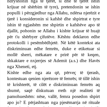
ndryshonin nga të tjerët, si dhe të tjerët ishin
krijuar në shërbim të tyre), pretendonin se ishin
populli i përzgjedhur nga Allahu, ndërsa njerëzit e
tjerë i konsideronin si kafshë dhe shpirtrat e tyre
ishin të ngjashëm me shpirtin e kafshëve apo të
djallit, pohonin se Allahu i kishte krijuar të huajt
për t'u shërbyer çifutëve. Kështu deklaron edhe
protokolli i pesëmbëdhjetë. Në këtë kontekst ata
diskriminuan edhe femrën, duke e etiketuar si
mollë sherri, mëkatare e prirë për të keqen,
shkaktare e nxjerrjes së Ademit (a.s.) dhe Havës
nga Xheneti, etj.
Kishte edhe nga ata që, përveç të tjerash,
kontestuan qenien njerëzore të femrës; të tillë ishin
të krishterët, të cilët e diskriminuan femrën aq
shumë, saqë diskutuan rreth një realiteti të
pamohueshëm: nëse, vallë, femra posedon shpirt
apo jo? E përjashtuan nga pjesëmarrja në rituale