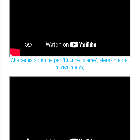
Akademia solemne për "Diturinë Islame", vlerësime për
misionin e saj