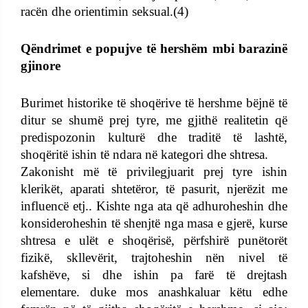
racën dhe orientimin seksual.(4)
Qëndrimet e popujve të hershëm mbi barazinë
gjinore
Burimet historike të shoqërive të hershme bëjnë të
ditur se shumë prej tyre, me gjithë realitetin që
predispozonin kulturë dhe traditë të lashtë,
shoqëritë ishin të ndara në kategori dhe shtresa.
Zakonisht më të privilegjuarit prej tyre ishin
klerikët, aparati shtetëror, të pasurit, njerëzit me
influencë etj.. Kishte nga ata që adhuroheshin dhe
konsideroheshin të shenjtë nga masa e gjerë, kurse
shtresa e ulët e shoqërisë, përfshirë punëtorët
fizikë, skllevërit, trajtoheshin nën nivel të
kafshëve, si dhe ishin pa farë të drejtash
elementare. duke mos anashkaluar këtu edhe