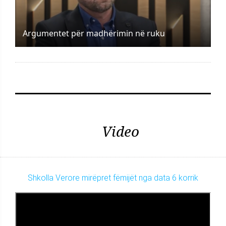
Argumentet për madhërimin në ruku
Video
Shkolla Verore mirëpret fëmijët nga data 6 korrik