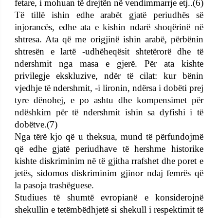
fetare, i mohuan të drejtën në vendimmarrje etj..(6)
Të tillë ishin edhe arabët gjatë periudhës së
injorancës, edhe ata e kishin ndarë shoqërinë në
shtresa. Ata që me origjinë ishin arabë, përbënin
shtresën e lartë -udhëheqësit shtetërorë dhe të
ndershmit nga masa e gjerë. Për ata kishte
privilegje ekskluzive, ndër të cilat: kur bënin
vjedhje të ndershmit, -i lironin, ndërsa i dobëti prej
tyre dënohej, e po ashtu dhe kompensimet për
ndëshkim për të ndershmit ishin sa dyfishi i të
dobëtve.(7)
Nga tërë kjo që u theksua, mund të përfundojmë
që edhe gjatë periudhave të hershme historike
kishte diskriminim në të gjitha rrafshet dhe poret e
jetës, sidomos diskriminim gjinor ndaj femrës që
la pasoja trashëguese.
Studiues të shumtë evropianë e konsiderojnë
shekullin e tetëmbëdhjetë si shekull i respektimit të