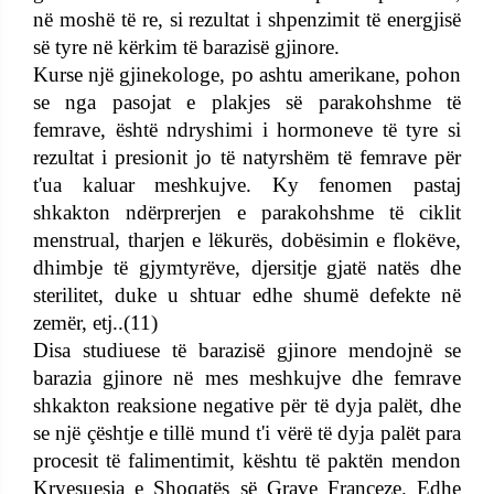
në moshë të re, si rezultat i shpenzimit të energjisë
së tyre në kërkim të barazisë gjinore.
Kurse një gjinekologe, po ashtu amerikane, pohon
se nga pasojat e plakjes së parakohshme të
femrave, është ndryshimi i hormoneve të tyre si
rezultat i presionit jo të natyrshëm të femrave për
t'ua kaluar meshkujve. Ky fenomen pastaj
shkakton ndërprerjen e parakohshme të ciklit
menstrual, tharjen e lëkurës, dobësimin e flokëve,
dhimbje të gjymtyrëve, djersitje gjatë natës dhe
sterilitet, duke u shtuar edhe shumë defekte në
zemër, etj..(11)
Disa studiuese të barazisë gjinore mendojnë se
barazia gjinore në mes meshkujve dhe femrave
shkakton reaksione negative për të dyja palët, dhe
se një çështje e tillë mund t'i vërë të dyja palët para
procesit të falimentimit, kështu të paktën mendon
Kryesuesja e Shoqatës së Grave Franceze. Edhe