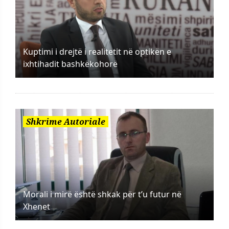
Kuptimi i drejtë i realitetit në optikën e
ixhtihadit bashkëkohorë
Shkrime Autoriale
Morali i mirë është shkak për t’u futur në
Xhenet