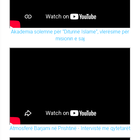
Akademia solemne për "Diturinë Islame", vlerësime për
misionin e saj
Atmosferë Barjami në Prishtinë - Intervistë me qytetarët