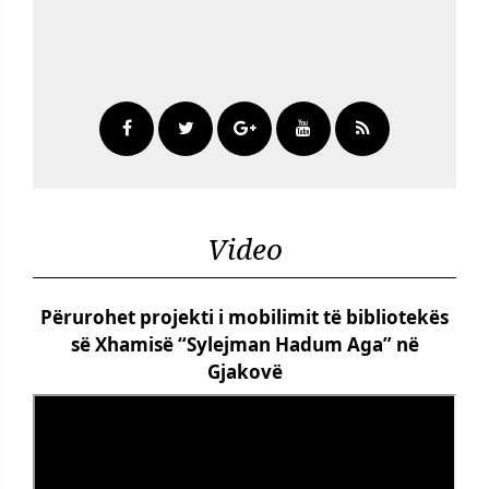
Video
Përurohet projekti i mobilimit të bibliotekës
së Xhamisë “Sylejman Hadum Aga” në
Gjakovë