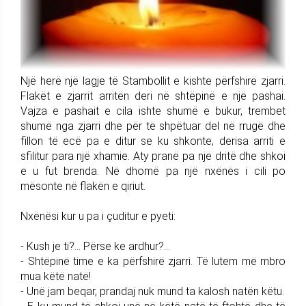
Një herë një lagje të Stambollit e kishte përfshirë zjarri.
Flakët e zjarrit arritën deri në shtëpinë e një pashai.
Vajza e pashait e cila ishte shumë e bukur, trembet
shumë nga zjarri dhe për të shpëtuar del në rrugë dhe
fillon të ecë pa e ditur se ku shkonte, derisa arriti e
sfilitur para një xhamie. Aty pranë pa një dritë dhe shkoi
e u fut brenda. Në dhomë pa një nxënës i cili po
mësonte në flakën e qiriut.
Nxënësi kur u pa i çuditur e pyeti:
- Kush je ti?... Përse ke ardhur?...
- Shtëpinë time e ka përfshirë zjarri. Të lutem më mbro
mua këtë natë!
- Unë jam beqar, prandaj nuk mund ta kalosh natën këtu.