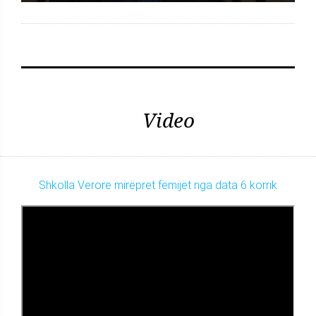
Video
Shkolla Verore mirëpret fëmijët nga data 6 korrik