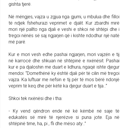
gishta tjerë.
Në mëngjes, vajza u zgjua nga gjumi, u mbulua dhe filloi
të ndjek fshehurazi veprimet e djalit. Kur zbardhi mirë
mori një pallto nga djali e veshi e shkoi në shtëpi dhe i
tregoi nënës së saj ngjarjen që i kishte ndodhur një natë
më parë.
Kur e mori vesh edhe pashai ngjarjen, mori vajzën e tij
në karrocë dhe shkuan në shtëpinë e nxënësit. Pashai
kur e pa djaloshin me duart e lidhura, ngaqë ishte djegur
mendoi: “Domethënë ky është djali për të cilin më tregoi
vajza. Ka luftuar me nefsin e tij për të mos bërë ndonjë
veprim të keq dhe për këtë ka djegur duart e tija...”
Shkoi tek nxënësi dhe i tha:
- Ky vend qëndron ende në kë këmbë në saje të
edukatës së mirë të njerëzve si puna jote. Eja në
shtëpinë time, ha, pi , fli dhe mëso aty...”