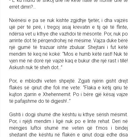
- E ku mund të shkoj unë në këtë natë të ftohtë dhe të
errët dimri?...
Nxënësi e pa se nuk kishte zgjidhje tjetër, i dha vajzës
ujë për të pirë, i tregoj asaj krevatin e tij që të flinte,
ndërsa vet u kthye dhe vazhdoi të mësonte. Por, nuk po
arrinte dot të përqendrohej në mësime. Vajza duke bërë
një gjumë të trazuar ishte zbuluar. Shejtani i fut këtë
mendim të keq në kokë: “Mos e humb këtë rast! Nuk të
vjen më në dorë një vajzë kaq e bukur dhe një rast i tillë!
Askush nuk të sheh dot...”
Por, e mblodhi veten shpejtë. Zgjati njërin gisht drejt
flakës së qiriut dhe foli me vete: “Flaka e këtij qiriu të
kujton zjarrin e Xhehennemit. Po i bëre gjë kësaj vajze
të pafajshme do të digjesh!...”
Gishti i dogji shumë dhe kështu iu kthye sërish mësimit.
Por, i njëjti mendim i ligë nuk po e linte rehat. Deri në
mëngjes luftoi shumë me veten që t’mos i bindej
shejtanit dhe kështu në flakën e qiriut dogji edhe disa