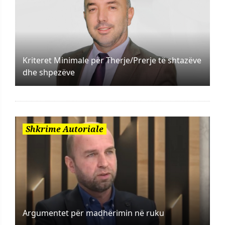
Kriteret Minimale për Therje/Prerje të shtazëve
dhe shpezëve
Shkrime Autoriale
Argumentet për madhërimin në ruku