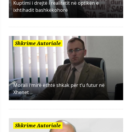
Kuptimi i drejtë i realitetit në optikën e
ixhtihadit bashkëkohorë
Shkrime Autoriale
Morali i mirë është shkak për t’u futur në
Xhenet
Shkrime Autoriale