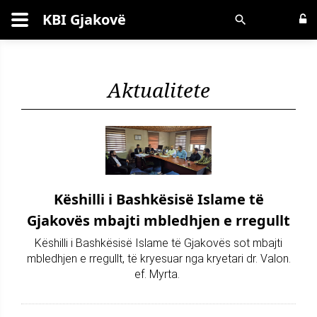
KBI Gjakovë
Kërko
Aktualitete
Këshilli i Bashkësisë Islame të
Gjakovës mbajti mbledhjen e rregullt
Këshilli i Bashkësisë Islame të Gjakovës sot mbajti
mbledhjen e rregullt, të kryesuar nga kryetari dr. Valon.
ef. Myrta.