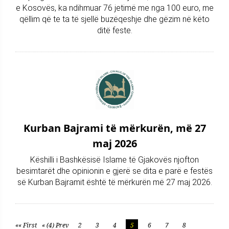
e Kosovës, ka ndihmuar 76 jetimë me nga 100 euro, me
qëllim që te ta të sjellë buzëqeshje dhe gëzim në këto
ditë feste.
Kurban Bajrami të mërkurën, më 27
maj 2026
Këshilli i Bashkësisë Islame të Gjakovës njofton
besimtarët dhe opinionin e gjerë se dita e parë e festës
së Kurban Bajramit është të mërkurën më 27 maj 2026.
«« First
« (4) Prev
2
3
4
5
6
7
8