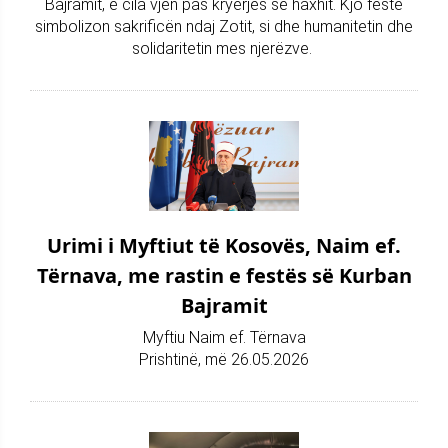
Bajramit, e cila vjen pas kryerjes së haxhit. Kjo festë
simbolizon sakrificën ndaj Zotit, si dhe humanitetin dhe
solidaritetin mes njerëzve.
Urimi i Myftiut të Kosovës, Naim ef.
Tërnava, me rastin e festës së Kurban
Bajramit
Myftiu Naim ef. Tërnava
Prishtinë, më 26.05.2026