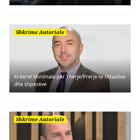
Shkrime Autoriale
Kriteret Minimale për Therje/Prerje të shtazëve
dhe shpezëve
Shkrime Autoriale