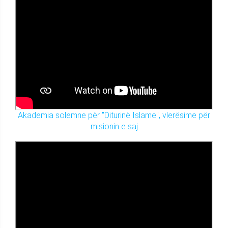
Akademia solemne për "Diturinë Islame", vlerësime për
misionin e saj