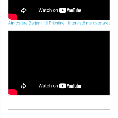
Atmosferë Barjami në Prishtinë - Intervistë me qytetarët