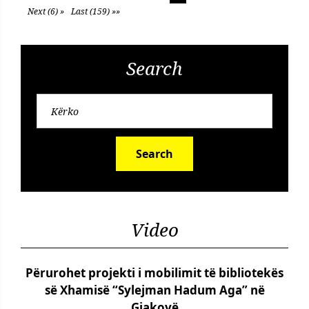
Next (6) »
Last (159) »»
Search
Search
Video
Përurohet projekti i mobilimit të bibliotekës
së Xhamisë “Sylejman Hadum Aga” në
Gjakovë