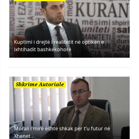
Kuptimi i drejtë i realitetit në optikën e
ixhtihadit bashkëkohorë
Shkrime Autoriale
Morali i mirë është shkak për t’u futur në
Xhenet