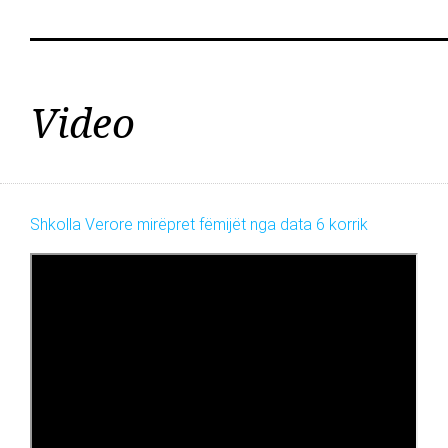
Video
Shkolla Verore mirëpret fëmijët nga data 6 korrik