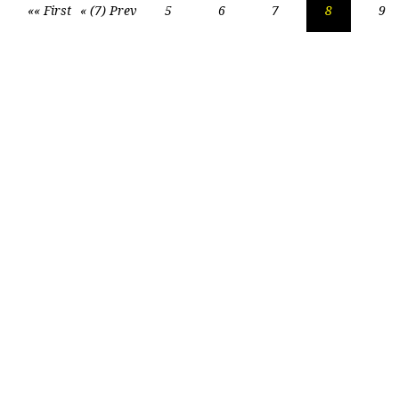
«« First
« (7) Prev
5
6
7
8
9