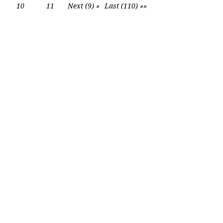
10
11
Next (9) »
Last (110) »»