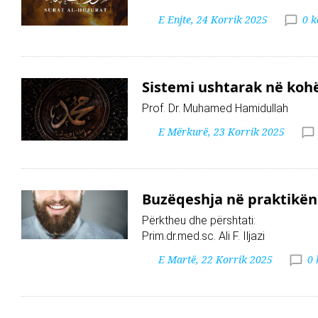
E Enjte, 24 Korrik 2025
0 
Sistemi ushtarak në kohë
Prof. Dr. Muhamed Hamidullah
E Mërkurë, 23 Korrik 2025
Buzëqeshja në praktikën
Përktheu dhe përshtati:
Prim.dr.med.sc. Ali F. Iljazi
E Martë, 22 Korrik 2025
0