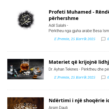
Profeti Muhamed - Rëndë
përhershme
Adil Salahi -
Përktheu nga gjuha arabe Besa Isma
E Premte, 25 Korrik 2025
Materiet që krijojnë lid
Dr. Ayhan Tekines - Përktheu dhe pë
E Premte, 25 Korrik 2025
Ndërtimi i një shoqërie i
Arsim Dauti