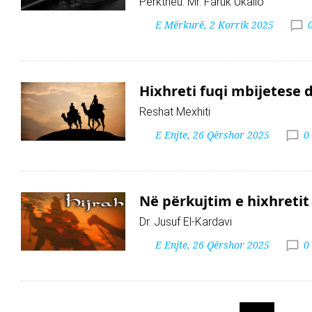
Përktheu: Mr. Faruk Ukallo
E Mërkurë, 2 Korrik 2025
Hixhreti fuqi mbijetese 
Reshat Mexhiti
E Enjte, 26 Qërshor 2025
0
Në përkujtim e hixhretit
Dr. Jusuf El-Kardavi
E Enjte, 26 Qërshor 2025
0