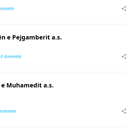
komente
n e Pejgamberit a.s.
0 komente
 e Muhamedit a.s.
 komente