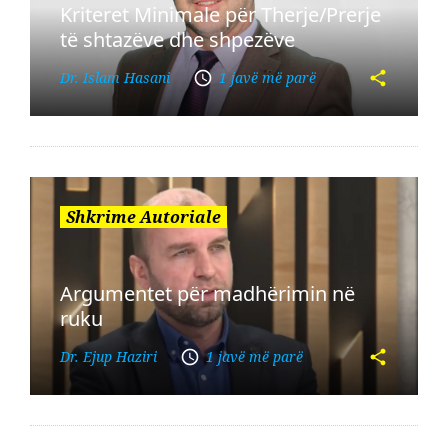
Kriteret Minimale për Therje/Prerje
të shtazëve dhe shpezëve
Dr. Islam Hasani
1 javë më parë
Shkrime Autoriale
Argumentet për madhërimin në
ruku
Dr. Ejup Haziri
1 javë më parë