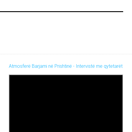
Atmosferë Barjami në Prishtinë - Intervistë me qytetarët