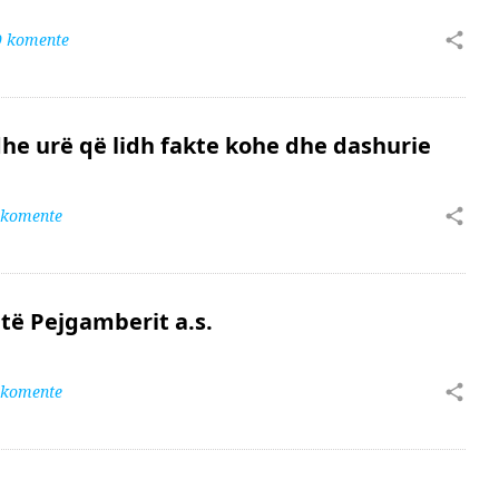
0 komente
dhe urë që lidh fakte kohe dhe dashurie
 komente
 të Pejgamberit a.s.
 komente