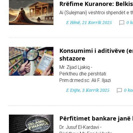
Rrëfime Kuranore: Belki
Ai (Sulejmani) vështroi shpendët e 
E Hënë, 21 Korrik 2025
0 
Konsumimi i aditivëve (e
shtazore
Mr. Zijad Ljakiq -
Përktheu dhe përshtati:
Prim.dr.med.sc. Ali F. Iljazi
E Enjte, 3 Korrik 2025
0 k
Përfitimet bankare janë
Dr. Jusuf El-Kardavi -