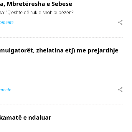
sa, Mbretëresha e Sebesë
tha: "Ç'është që nuk e shoh pupëzën?
komente
mulgatorët, zhelatina etj) me prejardhje
omente
 kamatë e ndaluar