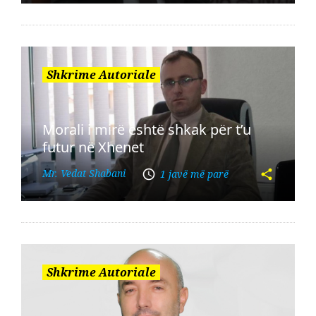
Shkrime Autoriale
Morali i mirë është shkak për t’u
futur në Xhenet
Mr. Vedat Shabani
1 javë më parë
Shkrime Autoriale