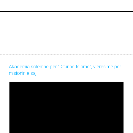
Akademia solemne për "Diturinë Islame", vlerësime për
misionin e saj