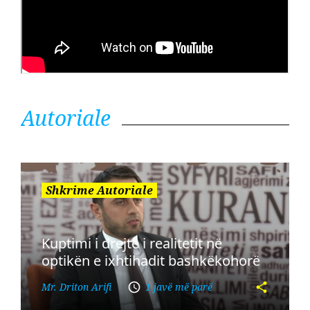
Autoriale
Shkrime Autoriale
Kuptimi i drejtë i realitetit në
optikën e ixhtihadit bashkëkohorë
Mr. Driton Arifi
1 javë më parë