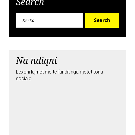
Search
Search
Na ndiqni
Lexoni lajmet më të fundit nga rrjetet tona
sociale!