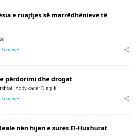
sia e ruajtjes së marrëdhënieve të
jli
0 komente
hje përdorimi dhe drogat
rshtati: Abdylkadër Durguti
0 komente
deale nën hijen e sures El-Huxhurat