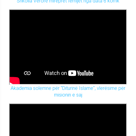
Shkolla Verore mirëpret fëmijët nga data 6 korrik
Akademia solemne për "Diturinë Islame", vlerësime për
misionin e saj