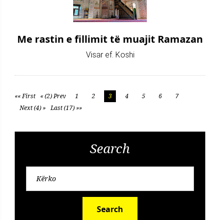
Me rastin e fillimit të muajit Ramazan
Visar ef. Koshi
«« First
« (2) Prev
1
2
3
4
5
6
7
Next (4) »
Last (17) »»
Search
Search