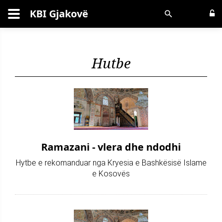
KBI Gjakovë
Kërko
Hutbe
Ramazani - vlera dhe ndodhi
Hytbe e rekomanduar nga Kryesia e Bashkësisë Islame
e Kosovës