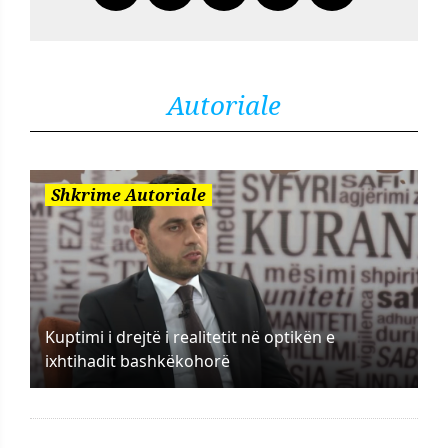
Autoriale
Shkrime Autoriale
Kuptimi i drejtë i realitetit në optikën e
ixhtihadit bashkëkohorë