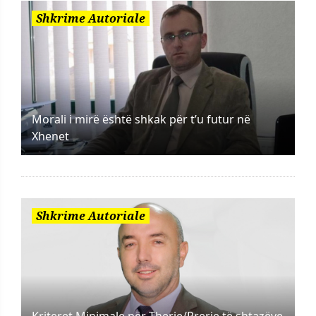
Shkrime Autoriale
Morali i mirë është shkak për t’u futur në
Xhenet
Shkrime Autoriale
Kriteret Minimale për Therje/Prerje të shtazëve