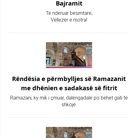
Bajramit
Të nderuar besimtarë,
Vëllezër e motra!
Rëndësia e përmbylljes së Ramazanit
me dhënien e sadakasë së fitrit
Ramazani, ky mik i çmuar, dalëngadalë po bëhet gati të
shkojë.