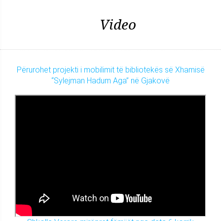
Video
Përurohet projekti i mobilimit të bibliotekës së Xhamisë
“Sylejman Hadum Aga” në Gjakovë