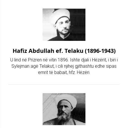
Hafiz Abdullah ef. Telaku (1896-1943)
U lind në Prizren në vitin 1896. Ishte djali i Hëzërit, i biri i
Sylejman agë Telakut, i cili njihej gjithashtu edhe sipas
emrit të babait, hfz. Hëzëri.