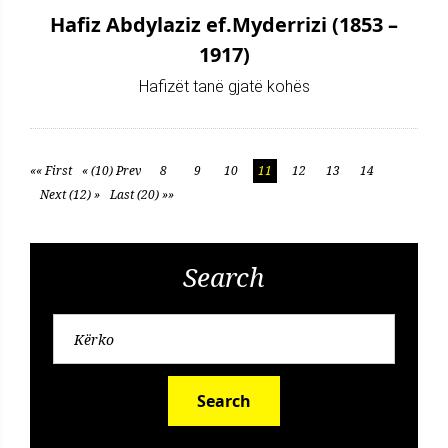
Hafiz Abdylaziz ef.Myderrizi (1853 –
1917)
Hafizët tanë gjatë kohës
«« First
« (10) Prev
8
9
10
11
12
13
14
Next (12) »
Last (20) »»
Search
Search