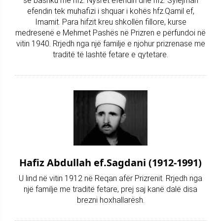
së bashku me hfz. Nysret efendin dhe hfz. Sylejman
efendin tek muhafizi i shquar i kohës hfz.Qamil ef,
Imamit. Para hifzit kreu shkollën fillore, kurse
medresenë e Mehmet Pashës në Prizren e përfundoi në
vitin 1940. Rrjedh nga një familje e njohur prizrenase me
traditë të lashtë fetare e qytetare.
Hafiz Abdullah ef.Sagdani (1912-1991)
U lind në vitin 1912 në Reqan afër Prizrenit. Rrjedh nga
një familje me traditë fetare, prej saj kanë dalë disa
brezni hoxhallarësh.