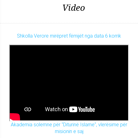
Video
Shkolla Verore mirëpret fëmijët nga data 6 korrik
Akademia solemne për "Diturinë Islame", vlerësime për
misionin e saj