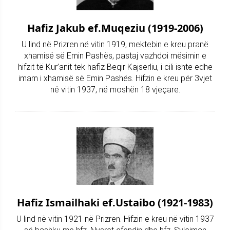
Hafiz Jakub ef.Muqeziu (1919-2006)
U lind në Prizren në vitin 1919, mektebin e kreu pranë
xhamisë së Emin Pashës, pastaj vazhdoi mësimin e
hifzit të Kur’anit tek hafiz Beqir Kajserliu, i cili ishte edhe
imam i xhamisë së Emin Pashës. Hifzin e kreu për 3vjet
në vitin 1937, në moshën 18 vjeçare.
Hafiz Ismailhaki ef.Ustaibo (1921-1983)
U lind në vitin 1921 në Prizren. Hifzin e kreu në vitin 1937