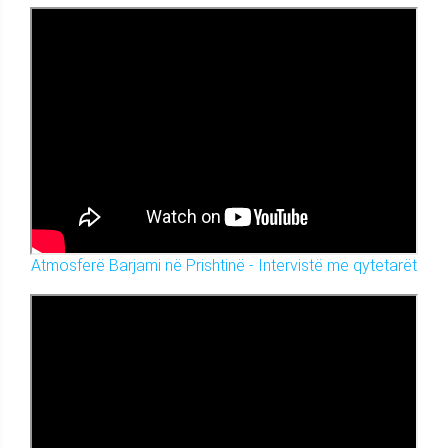
Atmosferë Barjami në Prishtinë - Intervistë me qytetarët