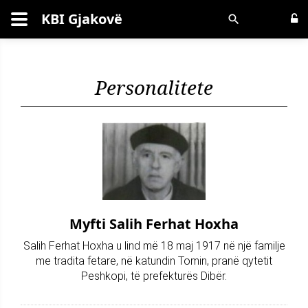
KBI Gjakovë
Kërko
Personalitete
Myfti Salih Ferhat Hoxha
Salih Ferhat Hoxha u lind më 18 maj 1917 në një familje
me tradita fetare, në katundin Tomin, pranë qytetit
Peshkopi, të prefekturës Dibër.