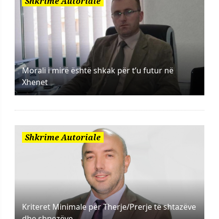
Shkrime Autoriale
Morali i mirë është shkak për t’u futur në
Xhenet
Shkrime Autoriale
Kriteret Minimale për Therje/Prerje të shtazëve
dhe shpezëve