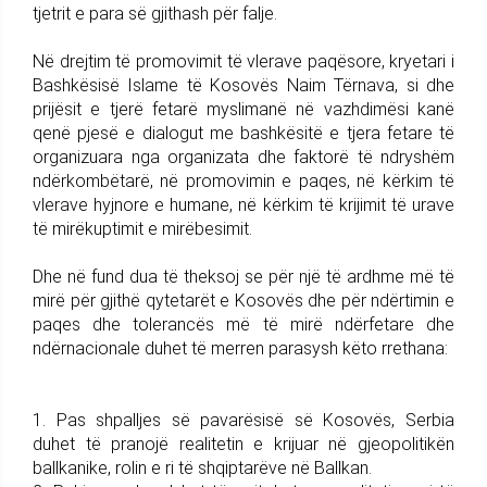
tjetrit e para së gjithash për falje.
Në drejtim të promovimit të vlerave paqësore, kryetari i
Bashkësisë Islame të Kosovës Naim Tërnava, si dhe
prijësit e tjerë fetarë myslimanë në vazhdimësi kanë
qenë pjesë e dialogut me bashkësitë e tjera fetare të
organizuara nga organizata dhe faktorë të ndryshëm
ndërkombëtarë, në promovimin e paqes, në kërkim të
vlerave hyjnore e humane, në kërkim të krijimit të urave
të mirëkuptimit e mirëbesimit.
Dhe në fund dua të theksoj se për një të ardhme më të
mirë për gjithë qytetarët e Kosovës dhe për ndërtimin e
paqes dhe tolerancës më të mirë ndërfetare dhe
ndërnacionale duhet të merren parasysh këto rrethana:
1. Pas shpalljes së pavarësisë së Kosovës, Serbia
duhet të pranojë realitetin e krijuar në gjeopolitikën
ballkanike, rolin e ri të shqiptarëve në Ballkan.