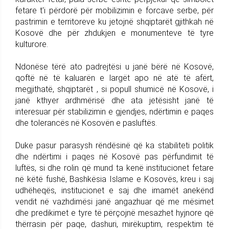
fetare t'i përdorë për mobilizimin e forcave serbe, për
pastrimin e territoreve ku jetojnë shqiptarët gjithkah në
Kosovë dhe për zhdukjen e monumenteve të tyre
kulturore.
Ndonëse tërë ato padrejtësi u janë bërë në Kosovë,
qoftë në të kaluarën e largët apo në atë të afërt,
megjithatë, shqiptarët , si popull shumicë në Kosovë, i
janë kthyer ardhmërisë dhe ata jetësisht janë të
interesuar për stabilizimin e gjendjes, ndërtimin e paqes
dhe tolerancës në Kosovën e pasluftës.
Duke pasur parasysh rëndësinë që ka stabiliteti politik
dhe ndërtimi i paqes në Kosovë pas përfundimit të
luftës, si dhe rolin që mund ta kenë institucionet fetare
në këtë fushë, Bashkësia Islame e Kosovës, kreu i saj
udhëheqës, institucionet e saj dhe imamët anekënd
vendit në vazhdimësi janë angazhuar që me mësimet
dhe predikimet e tyre të përçojnë mesazhet hyjnore që
thërrasin për paqe, dashuri, mirëkuptim, respektim të