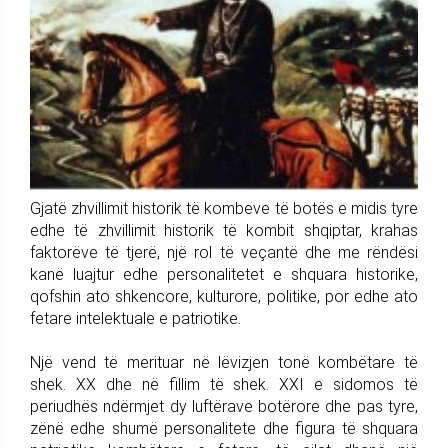
Gjatë zhvillimit historik të kombeve të botës e midis tyre
edhe të zhvillimit historik të kombit shqiptar, krahas
faktorëve të tjerë, një rol të veçantë dhe me rëndësi
kanë luajtur edhe personalitetet e shquara historike,
qofshin ato shkencore, kulturore, politike, por edhe ato
fetare intelektuale e patriotike.
Një vend të merituar në lëvizjen tonë kombëtare të
shek. XX dhe në fillim të shek. XXI e sidomos të
periudhës ndërmjet dy luftërave botërore dhe pas tyre,
zënë edhe shumë personalitete dhe figura të shquara