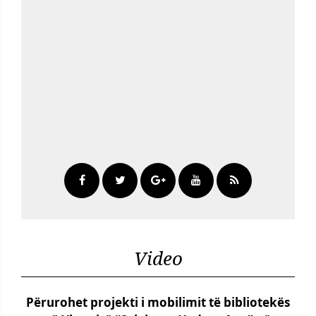
Video
Përurohet projekti i mobilimit të bibliotekës