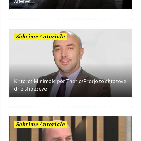
Xhenet
Shkrime Autoriale
Kriteret Minimale për Therje/Prerje të shtazëve
dhe shpezëve
Shkrime Autoriale