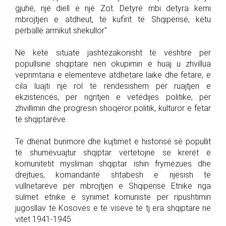
gjuhë, një diell e një Zot. Detyrë mbi detyra kemi
mbrojtjen e atdheut, të kufirit të Shqipërisë, këtu
përballë armikut shekullor"
Në këtë situatë jashtëzakonisht të vështirë për
popullsinë shqiptare nën okupimin e huaj u zhvillua
veprimtaria e elementeve atdhetare laike dhe fetare, e
cila luajti një rol të rëndësishëm për ruajtjen e
ekzistencës, për ngritjen e vetëdijes politike, për
zhvillimin dhe progresin shoqëror politik, kulturor e fetar
të shqiptarëve.
Të dhënat burimore dhe kujtimet e historisë së popullit
të shumëvuajtur shqiptar vërtetojnë se krerët e
komunitetit mysliman shqiptar ishin frymëzues dhe
drejtues, komandantë shtabesh e njësish të
vullnetarëve për mbrojtjen e Shqipërisë Etnike nga
sulmet etnike e synimet komuniste për ripushtimin
jugosllav të Kosovës e të viseve të tj era shqiptare në
vitet 1941-1945.