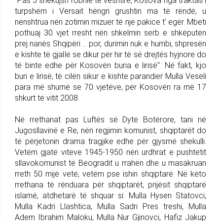
"Pas 5 shekujsh robnie të vështirë, Kosova nga traktati i
turpshëm i Versait hëngri grushtin ma të rëndë, u
nënshtrua nën zotimin mizuer të një pakice t' egër. Mbeti
pothuaj 30 vjet rresht nën shkelmin serb e shkëputën
prej nanës Shqipëri ... por, durimin nuk e humbi, shpresën
e kishte të gjallë se dikur për hir të së drejtës hyjnore do
të binte edhe për Kosovën buria e lirisë". Në fakt, kjo
buri e lirisë, të cilën sikur e kishte parandier Mulla Veseli
para më shumë se 70 vjetëve, për Kosovën ra më 17
shkurt të vitit 2008.
Në rrethanat pas Luftës së Dytë Botërore, tani në
Jugosllavinë e Re, nën regjimin komunist, shqiptarët do
të përjetonin drama tragjike edhe për gjysmë shekulli.
Vetëm gjatë viteve 1945-1950 nën urdhrat e pushtetit
sllavokomunist të Beogradit u rrahën dhe u masakruan
rreth 50 mijë vetë, vetëm pse ishin shqiptarë. Në këto
rrethana të rënduara për shqiptarët, prijësit shqiptarë
islamë, atdhetarë të shquar si: Mulla Hysen Statovci,
Mulla Kadri Llashtica, Mulla Sadri Pres treshi, Mulla
Adem Ibrahim Maloku, Mulla Nur Gjinovci, Hafiz Jakup