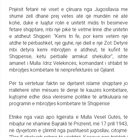
Prijësit fetarë në viset e çliruara nga Jugosllavia me
shumë zell dhanë prej vetes atë që mundën në atë
kohë, duke e luajtur rolin e unitetit midis tri besimeve
fetare shqiptare, mbi një pikë të vetme lirinë dhe unitetin
e atdheut Shqipëri: "Kemi tri fe, por kemi vetëm një
atdhe të përbashkët, një gjuhë, një diell e një Zot. Detyrë
mbi detyra kemi mbrojtjen e atdheut, të kufirit të
Shqipërisë, këtu përballë armikut shekullor", ishte
amanet i Mulla Idriz Velekincës, komandant i shtabit të
mbrojtjes kombëtare të nënprefekturës së Gjilanit.
Për ta vërtetuar faktin se dijetarët islamë shqiptarë jo
rrallëherë ishin mësues të denjë të kauzës kombëtare,
kujtojmë edhe disa vlerësime politike të artikuluara në
programin e mbrojtjes kombëtare të Shqipërisë
Etnike nga vaizi apo ligjërata e Mulla Vesel Gutës, të
mbajtur në xhaminë Bajrakli të Prizrenit, më 17 prill 1943,
në dyvjetorin e çlirimit nga pushtuesit jugosllav, citojmë: