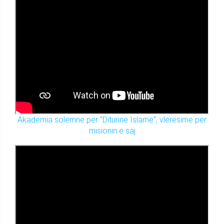
Akademia solemne për "Diturinë Islame", vlerësime për
misionin e saj