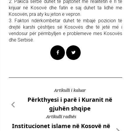
2. Pakica serbe duhet të pajtohet me realitetin e ri të
krijuar në Kosovë dhe fatin e saj duhet ta lidhë me
Kosovën, pra aty ku jeton e vepron.
3. Faktori ndërkombëtar duhet të mbajë pozicion të
drejtë karshi çështjes së Kosovës dhe të jetë më i
vendosur për përmbylljen e problemeve mes Kosovës
dhe Serbisë.
Artikulli i kaluar
Përkthyesi i parë i Kuranit në
gjuhën shqipe
Artikulli radhës
Institucionet islame në Kosovë në