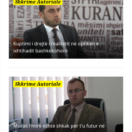
Shkrime Autoriale
Kuptimi i drejtë i realitetit në optikën e
ixhtihadit bashkëkohorë
Shkrime Autoriale
Morali i mirë është shkak për t’u futur në