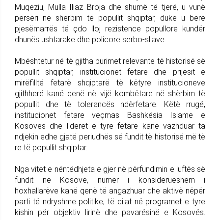
Muqeziu, Mulla Iliaz Broja dhe shumë të tjerë, u vunë
përsëri në shërbim të popullit shqiptar, duke u bërë
pjesëmarrës të çdo lloj rezistence popullore kundër
dhunës ushtarake dhe policore serbo-sllave.
Mbështetur në të gjitha burimet relevante të historisë së
popullit shqiptar, institucionet fetare dhe prijësit e
mirëfilltë fetarë shqiptarë të këtyre institucioneve
gjithherë kanë qenë në vijë kombëtare në shërbim të
popullit dhe të tolerancës ndërfetare. Këtë rrugë,
institucionet fetare veçmas Bashkësia Islame e
Kosovës dhe liderët e tyre fetarë kanë vazhduar ta
ndjekin edhe gjatë periudhës së fundit të historisë më të
re të popullit shqiptar.
Nga vitet e nëntëdhjeta e gjer në përfundimin e luftës së
fundit në Kosovë, numër i konsiderueshëm i
hoxhallarëve kanë qenë të angazhuar dhe aktivë nëpër
parti të ndryshme politike, të cilat në programet e tyre
kishin për objektiv lirinë dhe pavarësinë e Kosovës.