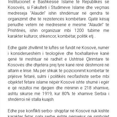
Institucionet e Bashkësisë Islame të Republikës së
Kosovës, si Fakulteti i Studimeve Islame dhe veçmas
medreseja "Alaudin" ishin shndërruar në qendra të
organizimit dhe të rezistencës kombëtare. Gjatë kësaj
periudhe vetëm në medresenë e mesme "Alaudin" të
Prishtinës, ishin organizuar mbi 1200 tubime me
karakter kulturor, shkencor, kombëtar, politik etj ..
Edhe gjatë zhvillimit të luftës së fundit në Kosovë, numër
i konsiderueshëm i teologëve dhe hoxhallarëve kanë
qenë të rreshtuar në radhët e Ushtrisë Çlirimtare të
Kosovës dhe dhjetëra prej tyre kanë rënë dëshmorë në
altarin e lirisë. Mu për shkak të pozicionimit kombëtar të
prijësve fetarë, sulmi i politikës neofashiste serbe mbi
objektet fetare islame nëpër Kosovë ishte shumë i egër
e që rezultoi me djegien dhe rrënimin e 218 xhamive,
ashtu sikurse më 1919, kur 80% të xhamive Serbia i
shndërroi në stalla kuajsh.
Edhe pse konflikti serbo- shqiptar në Kosovë nuk kishte
karakter fetar, pala serbe është përpjekur që simbolet