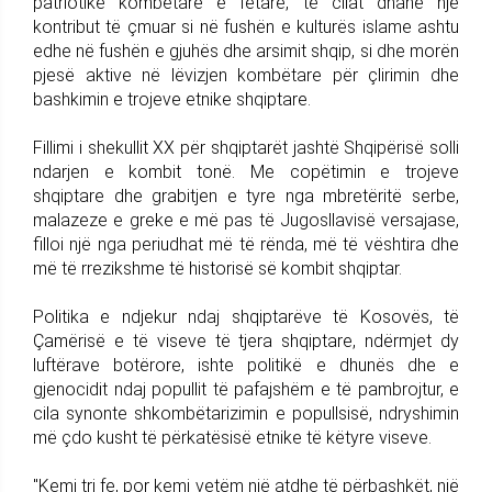
patriotike kombëtare e fetare, të cilat dhanë një
kontribut të çmuar si në fushën e kulturës islame ashtu
edhe në fushën e gjuhës dhe arsimit shqip, si dhe morën
pjesë aktive në lëvizjen kombëtare për çlirimin dhe
bashkimin e trojeve etnike shqiptare.
Fillimi i shekullit XX për shqiptarët jashtë Shqipërisë solli
ndarjen e kombit tonë. Me copëtimin e trojeve
shqiptare dhe grabitjen e tyre nga mbretëritë serbe,
malazeze e greke e më pas të Jugosllavisë versajase,
filloi një nga periudhat më të rënda, më të vështira dhe
më të rrezikshme të historisë së kombit shqiptar.
Politika e ndjekur ndaj shqiptarëve të Kosovës, të
Çamërisë e të viseve të tjera shqiptare, ndërmjet dy
luftërave botërore, ishte politikë e dhunës dhe e
gjenocidit ndaj popullit të pafajshëm e të pambrojtur, e
cila synonte shkombëtarizimin e popullsisë, ndryshimin
më çdo kusht të përkatësisë etnike të këtyre viseve.
"Kemi tri fe, por kemi vetëm një atdhe të përbashkët, një