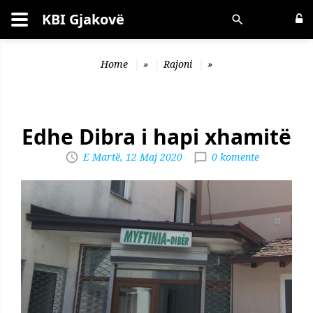
KBI Gjakovë
Kërko
Home
»
Rajoni
»
Edhe Dibra i hapi xhamitë
E Martë, 12 Maj 2020
0 komente