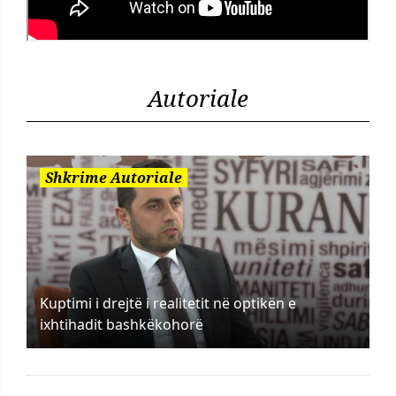
Autoriale
Shkrime Autoriale
Kuptimi i drejtë i realitetit në optikën e
ixhtihadit bashkëkohorë