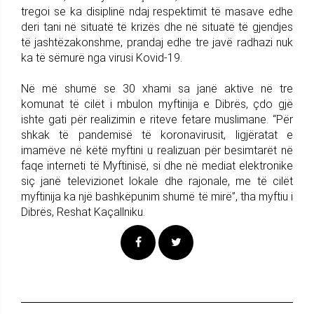
tregoi se ka disiplinë ndaj respektimit të masave edhe
deri tani në situatë të krizës dhe në situatë të gjendjes
të jashtëzakonshme, prandaj edhe tre javë radhazi nuk
ka të sëmurë nga virusi Kovid-19.
Në më shumë se 30 xhami sa janë aktive në tre
komunat të cilët i mbulon myftinija e Dibrës, çdo gjë
ishte gati për realizimin e riteve fetare muslimane. “Për
shkak të pandemisë të koronavirusit, ligjëratat e
imamëve në këtë myftini u realizuan për besimtarët në
faqe interneti të Myftinisë, si dhe në mediat elektronike
siç janë televizionet lokale dhe rajonale, me të cilët
myftinija ka një bashkëpunim shumë të mirë”, tha myftiu i
Dibrës, Reshat Kaçallniku.