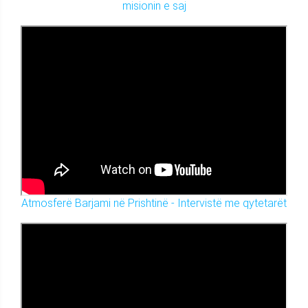
misionin e saj
Atmosferë Barjami në Prishtinë - Intervistë me qytetarët