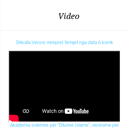
Video
Shkolla Verore mirëpret fëmijët nga data 6 korrik
Akademia solemne për "Diturinë Islame", vlerësime për