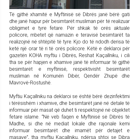
Të gjithë xhamitë e Myftinisë së Dibrës janë bërë gati
dhe janë hapur për besimtarët musliman për të realizuar
obligimet e tyre fetare. Për shkak të orës aktuale
policore, mbetet që namazin e teravisë besimtarët ta
realizojnë në shtëpitë të tyre. Kjo do të ndodh derisa të
ketë një orar të ri të orës policore. Këtë e deklaroi për
gazetën KOHA myftiu i Dibrës, Reshat Kaçallniku, i cili
tha se për hapjen e xhamive janë të informuar të gjithë
besimtarët e myftinisë, respektivisht besimtarët
musliman në Komunën Dibër, Qendër Zhupë dhe
Mavrovë-Rostushë.
Myftiu Kaçallniku na deklaroi se është bërë dezinfektimi
i tërësishëm i xhamive, dhe besimtarët janë në detale të
informuar për masat që duhet ti respektojnë në objektet
fetare islame. “Në veb faqen e Myftinisë së Dibrës të
Madhe, si dhe në mediat lokale dhe rajonale kemi
informuar besimtarët dhe imamët për detajet e
masave”, tha myftiu Kaçallniku, ndërsa shtoi se Dibra