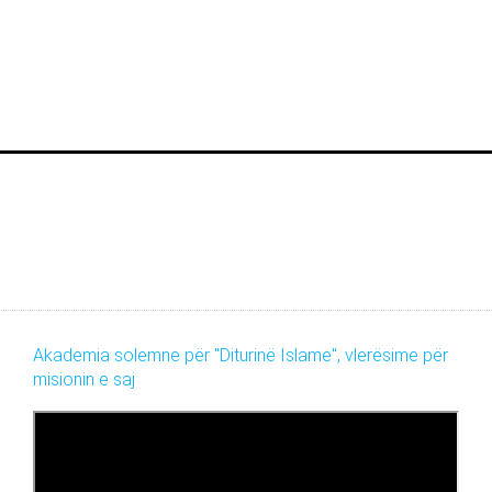
Akademia solemne për "Diturinë Islame", vlerësime për
misionin e saj