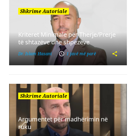
Shkrime Autoriale
Kriteret Minimale për Therje/Prerje
të shtazëve dhe shpezëve
Dr. Islam Hasani
1 javë më parë
Shkrime Autoriale
Argumentet për madhërimin në
ruku