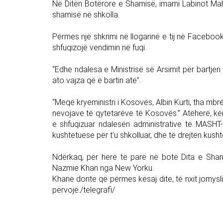
Në Ditën Botërore e Shamisë, imami Labinot Mali
shamisë në shkolla.
Përmes një shkrimi në llogarinë e tij në Facebook,
shfuqizojë vendimin në fuqi.
“Edhe ndalesa e Ministrisë së Arsimit për bartje
ato vajza që e bartin atë”.
“Meqë kryeministri i Kosovës, Albin Kurti, tha mbr
nevojave të qytetarëve të Kosovës.” Atëherë, kër
e shfuqizuar ndalesën administrative të MASHT-
kushtetuese për t’u shkolluar, dhe të drejtën kusht
Ndërkaq, për herë të parë në botë Dita e Sha
Nazmie Khan nga New Yorku.
Khane donte që përmes kësaj dite, të nxit jomysl
përvojë./telegrafi/