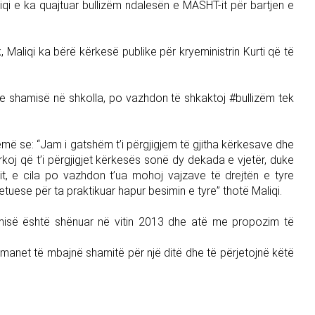
qi e ka quajtuar bullizëm ndalesën e MASHT-it për bartjen e
 Maliqi ka bërë kërkesë publike për kryeministrin Kurti që të
n e shamisë në shkolla, po vazhdon të shkaktoj #bullizëm tek
ëmë se: “Jam i gatshëm t’i përgjigjem të gjitha kërkesave dhe
koj që t’i përgjigjet kërkesës sonë dy dekada e vjetër, duke
it, e cila po vazhdon t’ua mohoj vajzave të drejtën e tyre
etuese për ta praktikuar hapur besimin e tyre” thotë Maliqi.
misë është shënuar në vitin 2013 dhe atë me propozim të
imanet të mbajnë shamitë për një ditë dhe të përjetojnë këtë