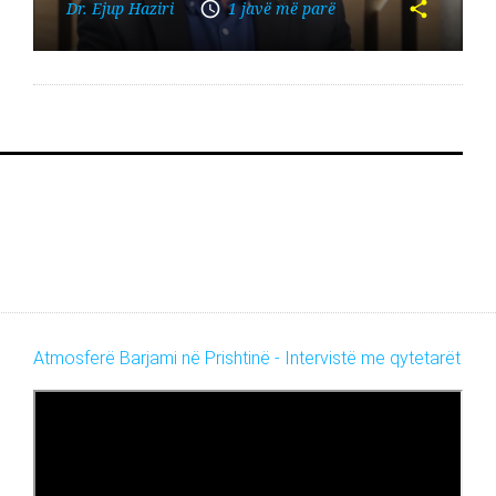
Dr. Ejup Haziri
1 javë më parë
Atmosferë Barjami në Prishtinë - Intervistë me qytetarët