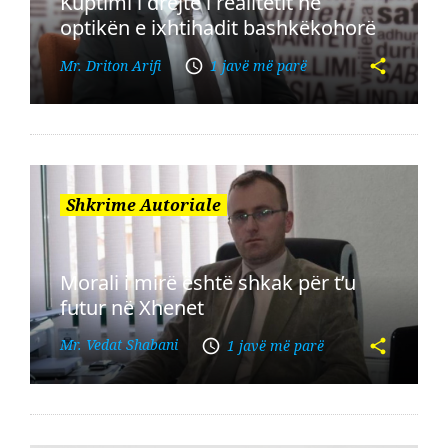
Kuptimi i drejtë i realitetit në
optikën e ixhtihadit bashkëkohorë
Mr. Driton Arifi
1 javë më parë
Shkrime Autoriale
Morali i mirë është shkak për t’u
futur në Xhenet
Mr. Vedat Shabani
1 javë më parë