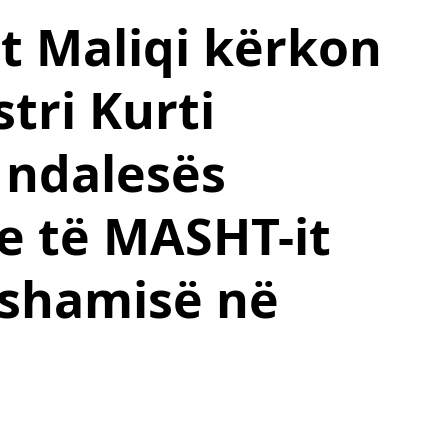
t Maliqi kërkon
tri Kurti
 ndalesës
e të MASHT-it
 shamisë në