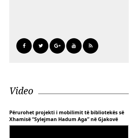
Video
Përurohet projekti i mobilimit të bibliotekës së
Xhamisë “Sylejman Hadum Aga” në Gjakovë