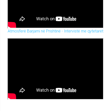
Atmosferë Barjami në Prishtinë - Intervistë me qytetarët