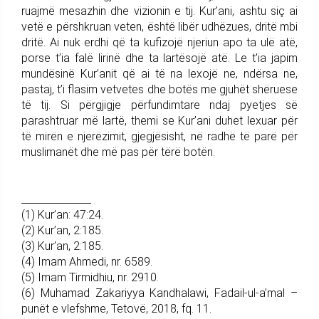
ruajmë mesazhin dhe vizionin e tij. Kur’ani, ashtu siç ai
vetë e përshkruan veten, është libër udhëzues, dritë mbi
dritë. Ai nuk erdhi që ta kufizojë njeriun apo ta ulë atë,
porse t’ia falë lirinë dhe ta lartësojë atë. Le t’ia japim
mundësinë Kur’anit që ai të na lexojë ne, ndërsa ne,
pastaj, t’i flasim vetvetes dhe botës me gjuhët shëruese
të tij. Si përgjigje përfundimtare ndaj pyetjes së
parashtruar më lartë, themi se Kur’ani duhet lexuar për
të mirën e njerëzimit, gjegjësisht, në radhë të parë për
muslimanët dhe më pas për tërë botën.
______________
(1) Kur’an: 47:24.
(2) Kur’an, 2:185.
(3) Kur’an, 2:185.
(4) Imam Ahmedi, nr. 6589.
(5) Imam Tirmidhiu, nr. 2910.
(6) Muhamad Zakariyya Kandhalawi, Fadail-ul-a’mal –
punët e vlefshme, Tetovë, 2018, fq. 11.