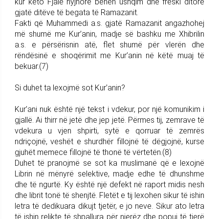
kur këto Fjalë hyjnore bëhen ushqim dhe freski ditore
gjatë ditëve të begata të Ramazanit.
Fakti që Muhammedi a.s. gjatë Ramazanit angazhohej
më shumë me Kur’anin, madje së bashku me Xhibrilin
a.s. e përsërisnin atë, flet shumë për vlerën dhe
rëndësinë e shoqërimit me Kur’anin në këtë muaj të
bekuar.(7)
Si duhet ta lexojmë sot Kur’anin?
Kur’ani nuk është një tekst i vdekur, por një komunikim i
gjallë. Ai thirr në jetë dhe jep jetë. Përmes tij, zemrave të
vdekura u vjen shpirti, sytë e qorruar të zemrës
ndriçojnë, veshët e shurdhër fillojnë të dëgjojnë, kurse
gjuhët memece fillojnë të thonë të vërtetën.(8)
Duhet të pranojmë se sot ka muslimanë që e lexojnë
Librin në mënyrë selektive, madje edhe të dhunshme
dhe të ngurtë. Ky është një defekt në raport midis nesh
dhe librit tonë të shenjtë. Fletët e tij lexohen sikur të ishin
letra të dedikuara dikujt tjetër, e jo neve. Sikur ato letra
të ishin relikte të shpallura për njerëz dhe popuj të tjerë