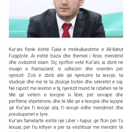
Kur’ani fisnik është Fjala e mrekullueshme e All-llahut
Fuqiplotë. Ai është baza dhe themeli i fesë, mendimit
dhe civilizimit islam. Siç njofton vetë Kur’ani, ai zbriti në
muajin e Ramazanit, si udhëzim dhe orientim për
njerëzit. Zoti e zbriti atë që njerëzimi ta lexojë, ta
studiojë dhe me të ta zbulojë botën dhe sekretet e saj.
Në raport me leximin e tij, njerëzit mund të ndahen në të
tillë që vetëm e lexojnë si libër, për sevape dhe
përfitime shpirtërore, dhe të tillë që e lexojnë dhe lejojnë
që Kur’ani t’i lexojë ata, t’i lexojë edhe mendimet dhe
preokupimet e tyre.
Kur’ani famëlartë është një Libër i hapur, që fton për t’u
lexuar, për t’iu kthyer e për ta vështruar me mendim të