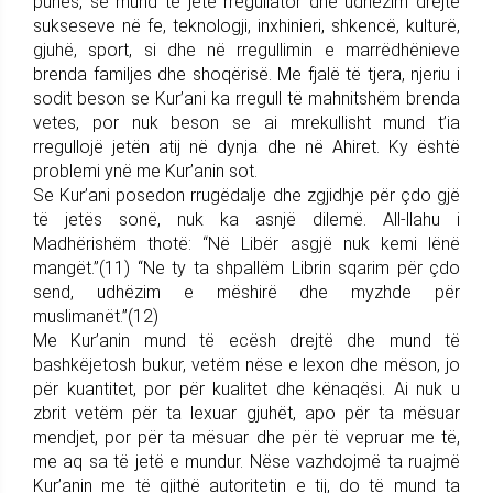
punës, se mund të jetë rregullator dhe udhëzim drejtë
sukseseve në fe, teknologji, inxhinieri, shkencë, kulturë,
gjuhë, sport, si dhe në rregullimin e marrëdhënieve
brenda familjes dhe shoqërisë. Me fjalë të tjera, njeriu i
sodit beson se Kur’ani ka rregull të mahnitshëm brenda
vetes, por nuk beson se ai mrekullisht mund t’ia
rregullojë jetën atij në dynja dhe në Ahiret. Ky është
problemi ynë me Kur’anin sot.
Se Kur’ani posedon rrugëdalje dhe zgjidhje për çdo gjë
të jetës sonë, nuk ka asnjë dilemë. All-llahu i
Madhërishëm thotë: “Në Libër asgjë nuk kemi lënë
mangët.”(11) “Ne ty ta shpallëm Librin sqarim për çdo
send, udhëzim e mëshirë dhe myzhde për
muslimanët.”(12)
Me Kur’anin mund të ecësh drejtë dhe mund të
bashkëjetosh bukur, vetëm nëse e lexon dhe mëson, jo
për kuantitet, por për kualitet dhe kënaqësi. Ai nuk u
zbrit vetëm për ta lexuar gjuhët, apo për ta mësuar
mendjet, por për ta mësuar dhe për të vepruar me të,
me aq sa të jetë e mundur. Nëse vazhdojmë ta ruajmë
Kur’anin me të gjithë autoritetin e tij, do të mund ta