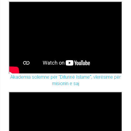
Akademia solemne për "Diturinë Islame", vlerësime për
misionin e saj