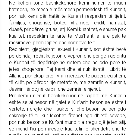
Në kohën tonë bashkëkohore kemi numër të madh
hatmesh, leximesh e mësimesh përmendësh të Kur’anit,
por nuk kemi për hatër të Kur’anit respektim të tjetrit,
familjes, shoqërisë, botës, xhamisë, rendit, namazit,
duasë, prindërve, gruas, etj. Kemi kuantitet, e shumë pak
kualitet, respektim të lartë të Mus’hafit, e fare pak të
mësimeve, përmbajtjes dhe normave të tij.
Recipienti, gjegjësisht lexuesi i Kur’anit, sot është bërë
perde ndaj rrethit ku jeton e vepron dhe pengon që drita
e Kur’anit të depërtojë në sistem dhe në çdo pore të
jetës shoqërore. Faj kemi dhe ai nuk është i Librit të
Allahut, por eksplicitë i yni, i njerëzve të papërgjegjshëm,
të cilët, po përdor një metaforë, me zemrën e Kur’anit,
Jasinin, lëndojnë kalbin dhe zemrën e njeriut.
Problemi i njeriut bashkëkohor në raport me Kur’anin
është se ai beson në fjalët e Kur’anit, beson se është i
vërtetë, i drejtë dhe i saktë, si dhe beson se për çdo
shkronjë të tij, kur lexohet, fitohet nga dhjetë sevape,
por nuk beson se Kur’ani mund t’ia rregullojë jetën atij,
se mund t’ia përmirësojë kualitetin e shëndetit dhe të