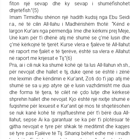
fiton një sevap dhe ky sevap i shumëfishohet
dhjetëfish.”(5)
Imam Tirmidhiu shënon një hadith kudsij nga Ebu Seidi
r.a., në të cilin All-llahu i Madhërishëm thotë: “Kënd e
largon Kur’ani nga përmendja Ime dhe kërkimi prej Meje,
Unë kam për t’i dhënë atij më shumë se ç’më lusin dhe
ç’më kërkojnë të tjerët. Kurse vlera e fjalëve të All-llahut
në raport me fjalët e të tjerëve, është sa vlera e Allahut
në raport me krijesat e Tij.”(6)
Pra, ai i cili nuk ka shumë kohë që ta lus All-llahun xh.sh.,
për nevojat dhe hallet e tij, duke qenë se është i zënë
me leximin dhe këndimin e Kur’anit, Zoti do t’i jap atij më
shumë se sa u jep atyre që e lusin vazhdimisht me dua
dhe forma të tjera, të cilët në çdo lutje dhe kërkesë
shprehin hallet dhe nevojat. Kjo është një nxitje shumë e
fuqishme për lexuesit e Kur’anit që mos të shqetësohen
se nuk kanë kohë të mjaftueshme për t’i bërë dua All-
llahut, sepse Ai ka garantuar se ka për t’i plotësuar të
gjitha nevojat e tyre për shkak të meditimit dhe kapjes
së tyre pas Fjalëve të Tij. Sihariqi bëhet edhe më i madh