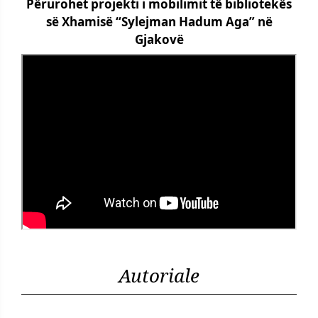
Përurohet projekti i mobilimit të bibliotekës
së Xhamisë “Sylejman Hadum Aga” në
Gjakovë
Autoriale