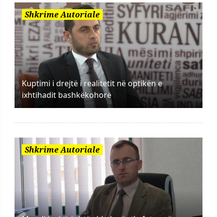
Shkrime Autoriale
Kuptimi i drejtë i realitetit në optikën e
ixhtihadit bashkëkohorë
Shkrime Autoriale