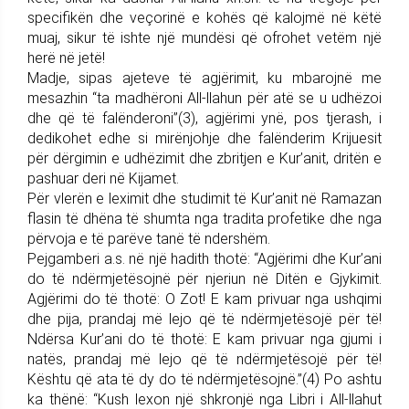
specifikën dhe veçorinë e kohës që kalojmë në këtë
muaj, sikur të ishte një mundësi që ofrohet vetëm një
herë në jetë!
Madje, sipas ajeteve të agjërimit, ku mbarojnë me
mesazhin “ta madhëroni All-llahun për atë se u udhëzoi
dhe që të falënderoni”(3), agjërimi ynë, pos tjerash, i
dedikohet edhe si mirënjohje dhe falënderim Krijuesit
për dërgimin e udhëzimit dhe zbritjen e Kur’anit, dritën e
pashuar deri në Kijamet.
Për vlerën e leximit dhe studimit të Kur’anit në Ramazan
flasin të dhëna të shumta nga tradita profetike dhe nga
përvoja e të parëve tanë të ndershëm.
Pejgamberi a.s. në një hadith thotë: “Agjërimi dhe Kur’ani
do të ndërmjetësojnë për njeriun në Ditën e Gjykimit.
Agjërimi do të thotë: O Zot! E kam privuar nga ushqimi
dhe pija, prandaj më lejo që të ndërmjetësojë për të!
Ndërsa Kur’ani do të thotë: E kam privuar nga gjumi i
natës, prandaj më lejo që të ndërmjetësojë për të!
Kështu që ata të dy do të ndërmjetësojnë.”(4) Po ashtu
ka thënë: “Kush lexon një shkronjë nga Libri i All-llahut