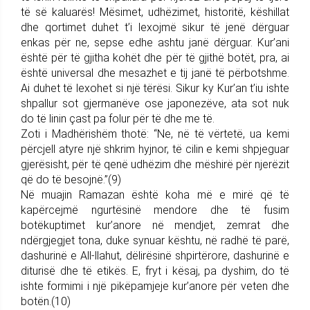
të së kaluarës! Mësimet, udhëzimet, historitë, këshillat
dhe qortimet duhet t’i lexojmë sikur të jenë dërguar
enkas për ne, sepse edhe ashtu janë dërguar. Kur’ani
është për të gjitha kohët dhe për të gjithë botët, pra, ai
është universal dhe mesazhet e tij janë të përbotshme.
Ai duhet të lexohet si një tërësi. Sikur ky Kur’an t’iu ishte
shpallur sot gjermanëve ose japonezëve, ata sot nuk
do të linin çast pa folur për të dhe me të.
Zoti i Madhërishëm thotë: “Ne, në të vërtetë, ua kemi
përcjell atyre një shkrim hyjnor, të cilin e kemi shpjeguar
gjerësisht, për të qenë udhëzim dhe mëshirë për njerëzit
që do të besojnë.”(9)
Në muajin Ramazan është koha më e mirë që të
kapërcejmë ngurtësinë mendore dhe të fusim
botëkuptimet kur’anore në mendjet, zemrat dhe
ndërgjegjet tona, duke synuar kështu, në radhë të parë,
dashurinë e All-llahut, dëlirësinë shpirtërore, dashurinë e
diturisë dhe të etikës. E, fryt i kësaj, pa dyshim, do të
ishte formimi i një pikëpamjeje kur’anore për veten dhe
botën.(10)