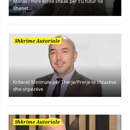
Morali i mirë është shkak për t’u futur në
Xhenet
Shkrime Autoriale
Kriteret Minimale për Therje/Prerje të shtazëve
dhe shpezëve
Shkrime Autoriale