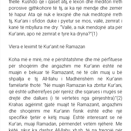
thellë. Kushdo që i qaset atij, e lexon dhe mediton rreth
porosive gjithkohore të tij, ai ka një mendje dhe zemër
të hapur. Ata që nuk e lexojnë dhe nuk meditojnë rreth
tij, Kur’ani i sfidon duke i pyetur se mos, vallë, zemrat i
kanë të mbyllura me dry: “Vallë, a nuk mendojnë ata për
Kur’anin, apo në zemrat e tyre ka dryna?”(1)
Vlera e leximit të Kur’anit në Ramazan
Koha më e mirë, më e përshtatshme dhe më përfituese
për shoqërim dhe angazhim me Kur’anin është në
muajin e bekuar të Ramazanit, në të cilin muaj u bë
shpallja e tij. All-llahu i Madhërishëm në Kur’anin
famëlartë thotë: “Në muajin Ramazan ka zbritur Kur’ani,
që është udhërrëfyes për njerëz dhe sqarues i rrugës së
drejtë dhe dallues (i të vërtetës nga gënjeshtra).”(2)
Krahas agjërimit gjatë muajit të Ramazanit, angazhimi
dhe shoqërimi me Kur’anin fisnik është edhe një
specifikë tjetër e këtij muaji. Është interesant se në
Kur’an, muaji Ramadan, përmendet vetëm njëherë. Me
këtë, sikur ka dashur All-llahu xh.sh. të na tregojë për