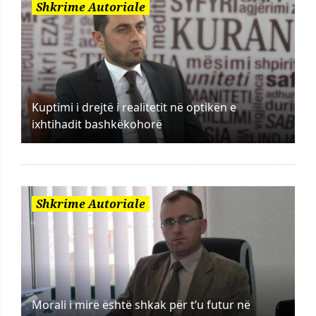
Shkrime Autoriale
Kuptimi i drejtë i realitetit në optikën e
ixhtihadit bashkëkohorë
Shkrime Autoriale
Morali i mirë është shkak për t’u futur në