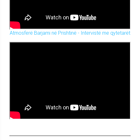
Atmosferë Barjami në Prishtinë - Intervistë me qytetarët