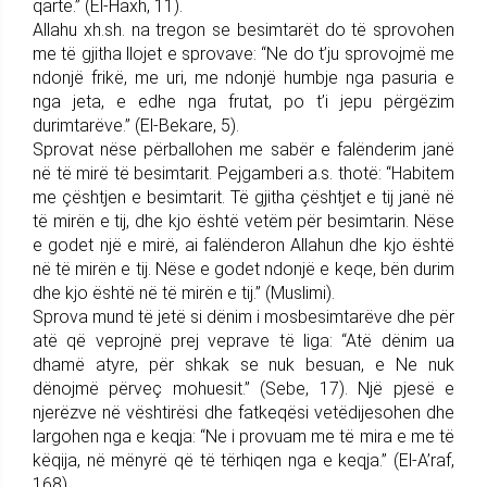
qartë.” (El-Haxh, 11).
Allahu xh.sh. na tregon se besimtarët do të sprovohen
me të gjitha llojet e sprovave: “Ne do t’ju sprovojmë me
ndonjë frikë, me uri, me ndonjë humbje nga pasuria e
nga jeta, e edhe nga frutat, po t’i jepu përgëzim
durimtarëve.” (El-Bekare, 5).
Sprovat nëse përballohen me sabër e falënderim janë
në të mirë të besimtarit. Pejgamberi a.s. thotë: “Habitem
me çështjen e besimtarit. Të gjitha çështjet e tij janë në
të mirën e tij, dhe kjo është vetëm për besimtarin. Nëse
e godet një e mirë, ai falënderon Allahun dhe kjo është
në të mirën e tij. Nëse e godet ndonjë e keqe, bën durim
dhe kjo është në të mirën e tij.” (Muslimi).
Sprova mund të jetë si dënim i mosbesimtarëve dhe për
atë që veprojnë prej veprave të liga: “Atë dënim ua
dhamë atyre, për shkak se nuk besuan, e Ne nuk
dënojmë përveç mohuesit.” (Sebe, 17). Një pjesë e
njerëzve në vështirësi dhe fatkeqësi vetëdijesohen dhe
largohen nga e keqja: “Ne i provuam me të mira e me të
këqija, në mënyrë që të tërhiqen nga e keqja.” (El-A’raf,
168).