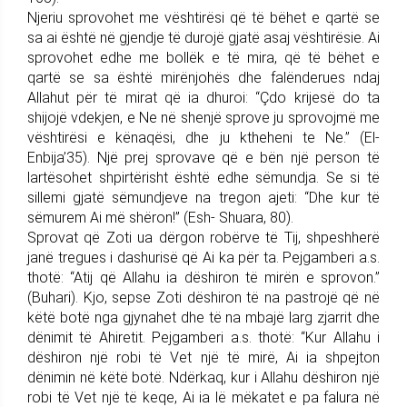
Njeriu sprovohet me vështirësi që të bëhet e qartë se
sa ai është në gjendje të durojë gjatë asaj vështirësie. Ai
sprovohet edhe me bollëk e të mira, që të bëhet e
qartë se sa është mirënjohës dhe falënderues ndaj
Allahut për të mirat që ia dhuroi: “Çdo krijesë do ta
shijojë vdekjen, e Ne në shenjë sprove ju sprovojmë me
vështirësi e kënaqësi, dhe ju ktheheni te Ne.” (El-
Enbija’35). Një prej sprovave që e bën një person të
lartësohet shpirtërisht është edhe sëmundja. Se si të
sillemi gjatë sëmundjeve na tregon ajeti: “Dhe kur të
sëmurem Ai më shëron!” (Esh- Shuara, 80).
Sprovat që Zoti ua dërgon robërve të Tij, shpeshherë
janë tregues i dashurisë që Ai ka për ta. Pejgamberi a.s.
thotë: “Atij që Allahu ia dëshiron të mirën e sprovon.”
(Buhari). Kjo, sepse Zoti dëshiron të na pastrojë që në
këtë botë nga gjynahet dhe të na mbajë larg zjarrit dhe
dënimit të Ahiretit. Pejgamberi a.s. thotë: “Kur Allahu i
dëshiron një robi të Vet një të mirë, Ai ia shpejton
dënimin në këtë botë. Ndërkaq, kur i Allahu dëshiron një
robi të Vet një të keqe, Ai ia lë mëkatet e pa falura në