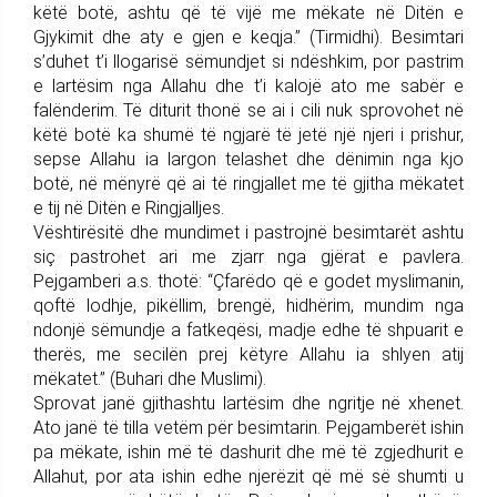
këtë botë, ashtu që të vijë me mëkate në Ditën e
Gjykimit dhe aty e gjen e keqja.” (Tirmidhi). Besimtari
s’duhet t’i llogarisë sëmundjet si ndëshkim, por pastrim
e lartësim nga Allahu dhe t’i kalojë ato me sabër e
falënderim. Të diturit thonë se ai i cili nuk sprovohet në
këtë botë ka shumë të ngjarë të jetë një njeri i prishur,
sepse Allahu ia largon telashet dhe dënimin nga kjo
botë, në mënyrë që ai të ringjallet me të gjitha mëkatet
e tij në Ditën e Ringjalljes.
Vështirësitë dhe mundimet i pastrojnë besimtarët ashtu
siç pastrohet ari me zjarr nga gjërat e pavlera.
Pejgamberi a.s. thotë: “Çfarëdo që e godet myslimanin,
qoftë lodhje, pikëllim, brengë, hidhërim, mundim nga
ndonjë sëmundje a fatkeqësi, madje edhe të shpuarit e
therës, me secilën prej këtyre Allahu ia shlyen atij
mëkatet.” (Buhari dhe Muslimi).
Sprovat janë gjithashtu lartësim dhe ngritje në xhenet.
Ato janë të tilla vetëm për besimtarin. Pejgamberët ishin
pa mëkate, ishin më të dashurit dhe më të zgjedhurit e
Allahut, por ata ishin edhe njerëzit që më së shumti u