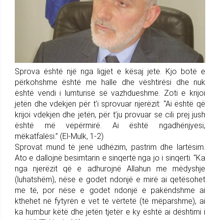
Sprova është një nga ligjet e kësaj jete. Kjo botë e
përkohshme është me halle dhe vështirësi dhe nuk
është vendi i lumturisë së vazhdueshme. Zoti e krijoi
jetën dhe vdekjen për t’i sprovuar njerëzit: “Ai është që
krijoi vdekjen dhe jetën, për t’ju provuar se cili prej jush
është më vepërmirë. Ai është ngadhënjyesi,
mëkatfalësi.” (El-Mulk, 1-2)
Sprovat mund të jenë udhëzim, pastrim dhe lartësim.
Ato e dallojnë besimtarin e sinqertë nga jo i sinqerti. “Ka
nga njerëzit që e adhurojnë Allahun me mëdyshje
(luhatshëm), nëse e godet ndonjë e mirë ai qetësohet
me të, por nëse e godet ndonjë e pakëndshme ai
kthehet në fytyrën e vet të vërtetë (të mëparshme), ai
ka humbur këtë dhe jetën tjetër e ky është ai dështimi i