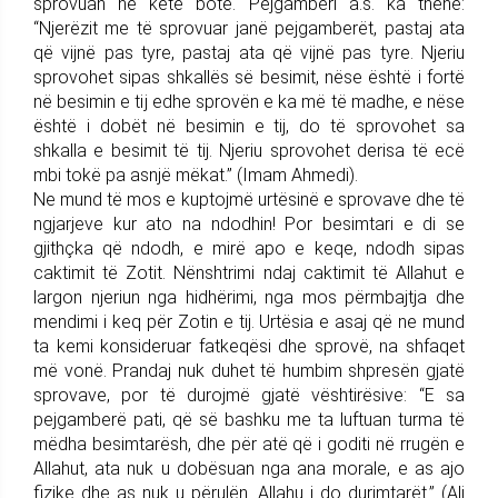
sprovuan në këtë botë. Pejgamberi a.s. ka thënë:
“Njerëzit me të sprovuar janë pejgamberët, pastaj ata
që vijnë pas tyre, pastaj ata që vijnë pas tyre. Njeriu
sprovohet sipas shkallës së besimit, nëse është i fortë
në besimin e tij edhe sprovën e ka më të madhe, e nëse
është i dobët në besimin e tij, do të sprovohet sa
shkalla e besimit të tij. Njeriu sprovohet derisa të ecë
mbi tokë pa asnjë mëkat.” (Imam Ahmedi).
Ne mund të mos e kuptojmë urtësinë e sprovave dhe të
ngjarjeve kur ato na ndodhin! Por besimtari e di se
gjithçka që ndodh, e mirë apo e keqe, ndodh sipas
caktimit të Zotit. Nënshtrimi ndaj caktimit të Allahut e
largon njeriun nga hidhërimi, nga mos përmbajtja dhe
mendimi i keq për Zotin e tij. Urtësia e asaj që ne mund
ta kemi konsideruar fatkeqësi dhe sprovë, na shfaqet
më vonë. Prandaj nuk duhet të humbim shpresën gjatë
sprovave, por të durojmë gjatë vështirësive: “E sa
pejgamberë pati, që së bashku me ta luftuan turma të
mëdha besimtarësh, dhe për atë që i goditi në rrugën e
Allahut, ata nuk u dobësuan nga ana morale, e as ajo
fizike dhe as nuk u përulën. Allahu i do durimtarët.” (Ali