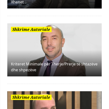
Xhenet
Shkrime Autoriale
Kriteret Minimale për Therje/Prerje të shtazëve
dhe shpezëve
Shkrime Autoriale