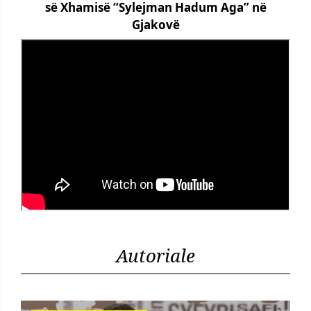
së Xhamisë “Sylejman Hadum Aga” në
Gjakovë
Autoriale