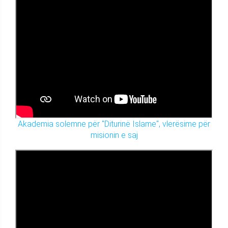
Akademia solemne për "Diturinë Islame", vlerësime për
misionin e saj