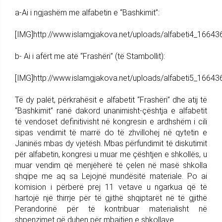
a-Ai i ngjashëm me alfabetin e “Bashkimit”:
[IMG]http://www.islamgjakova.net/uploads/alfabeti4_16643
b- Ai i afërt me atë “Frashëri” (të Stambollit):
[IMG]http://www.islamgjakova.net/uploads/alfabeti5_16643
Të dy palët, përkrahësit e alfabetit “Frashëri” dhe atij të
“Bashkimit” ranë dakord unanimisht-çështja e alfabetit
të vendoset definitivisht në kongresin e ardhshëm i cili
sipas vendimit të marrë do të zhvillohej në qytetin e
Janinës mbas dy vjetësh. Mbas përfundimit të diskutimit
për alfabetin, kongresi u muar me çështjen e shkollës, u
muar vendim që menjëherë të çelen në masë shkolla
shqipe me aq sa Lejojnë mundësitë materiale. Po ai
komision i përberë prej 11 vetave u ngarkua që të
hartojë një thirrje për të gjithë shqiptarët në të gjithë
Perandorinë për të kontribuar materialisht në
shpenzimet që duhen për mbajtjen e shkollave.