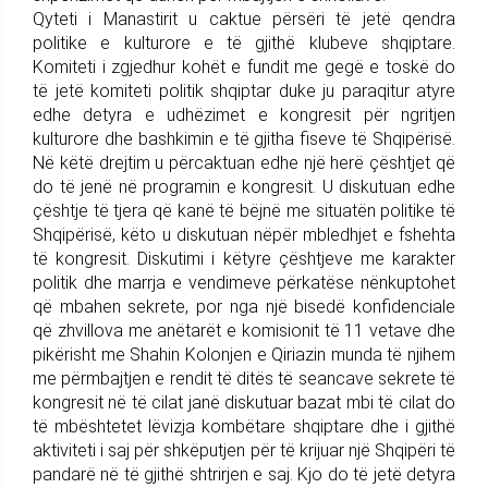
Qyteti i Manastirit u caktue përsëri të jetë qendra
politike e kulturore e të gjithë klubeve shqiptare.
Komiteti i zgjedhur kohët e fundit me gegë e toskë do
të jetë komiteti politik shqiptar duke ju paraqitur atyre
edhe detyra e udhëzimet e kongresit për ngritjen
kulturore dhe bashkimin e të gjitha fiseve të Shqipërisë.
Në këtë drejtim u përcaktuan edhe një herë çështjet që
do të jenë në programin e kongresit. U diskutuan edhe
çështje të tjera që kanë të bëjnë me situatën politike të
Shqipërisë, këto u diskutuan nëpër mbledhjet e fshehta
të kongresit. Diskutimi i këtyre çështjeve me karakter
politik dhe marrja e vendimeve përkatëse nënkuptohet
që mbahen sekrete, por nga një bisedë konfidenciale
që zhvillova me anëtarët e komisionit të 11 vetave dhe
pikërisht me Shahin Kolonjen e Qiriazin munda të njihem
me përmbajtjen e rendit të ditës të seancave sekrete të
kongresit në të cilat janë diskutuar bazat mbi të cilat do
të mbështetet lëvizja kombëtare shqiptare dhe i gjithë
aktiviteti i saj për shkëputjen për të krijuar një Shqipëri të
pandarë në të gjithë shtrirjen e saj. Kjo do të jetë detyra