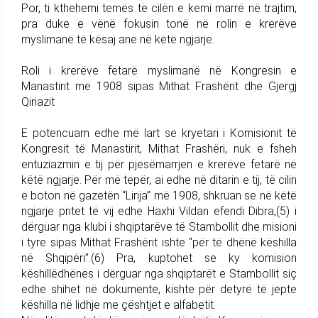
Por, ti kthehemi temës të cilën e kemi marrë në trajtim,
pra duke e vënë fokusin tonë në rolin e krerëve
myslimanë të kësaj ane në këtë ngjarje.
Roli i krerëve fetarë myslimanë në Kongresin e
Manastirit më 1908 sipas Mithat Frashërit dhe Gjergj
Qiriazit
E potencuam edhe më lart se kryetari i Komisionit të
Kongresit të Manastirit, Mithat Frashëri, nuk e fsheh
entuziazmin e tij për pjesëmarrjen e krerëve fetarë në
këtë ngjarje. Për më tepër, ai edhe në ditarin e tij, të cilin
e boton në gazetën “Lirija” më 1908, shkruan se në këtë
ngjarje pritet të vij edhe Haxhi Vildan efendi Dibra,(5) i
dërguar nga klubi i shqiptarëve të Stambollit dhe misioni
i tyre sipas Mithat Frashërit ishte “për të dhënë këshilla
në Shqipëri”.(6) Pra, kuptohet se ky komision
këshillëdhënës i dërguar nga shqiptarët e Stambollit siç
edhe shihet në dokumente, kishte për detyrë të jepte
këshilla në lidhje me çështjet e alfabetit.