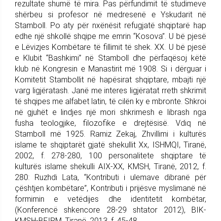
rezultate shumë të mira. Pas përfundimit të studimeve
shërbeu si profesor në medresenë e Yskudarit në
Stamboll. Po aty për nxënësit refugjatë shqiptarë hap
edhe një shkollë shqipe me emrin “Kosova”. U bë pjesë
e Lëvizjes Kombëtare të fillimit të shek. XX. U bë pjesë
e Klubit “Bashkimi” në Stamboll dhe përfaqësoj këtë
klub në Kongresin e Manastirit më 1908. Si i dërguar i
Komitetit Stambollit në hapësirat shqiptare, mbajti një
varg ligjëratash. Janë me interes ligjëratat rreth shkrimit
të shqipes me alfabet latin, të cilën ky e mbronte. Shkroi
në gjuhët e lindjes një mori shkrimesh e librash nga
fusha teologjike, filozofike e drejtësisë. Vdiq në
Stamboll më 1925. Ramiz Zekaj, Zhvillimi i kulturës
islame te shqiptarët gjatë shekullit Xx, ISHMQI, Tiranë,
2002, f. 278-280, 100 personalitete shqiptare të
kulturës islame shekulli AIX-XX, KMSH, Tiranë, 2012, f.
280: Ruzhdi Lata, “Kontributi i ulemave dibranë për
çështjen kombëtare”, Kontributi i prijësve myslimanë në
formimin e vetëdijes dhe identitetit kombëtar,
(Konferencë shkencore 28-29 shtator 2012), BIK-
KMSH-BFIRM, Tiranë, 2013, f. 45-48.