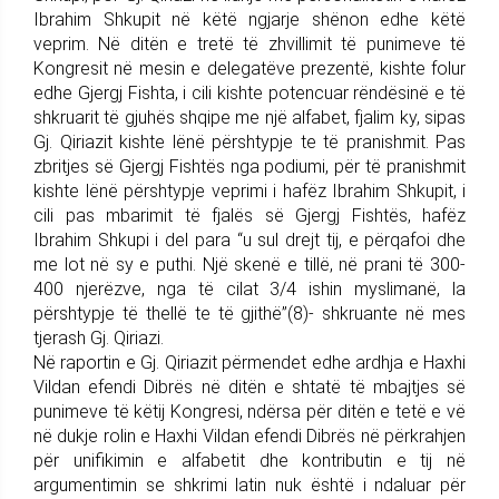
Ibrahim Shkupit në këtë ngjarje shënon edhe këtë
veprim. Në ditën e tretë të zhvillimit të punimeve të
Kongresit në mesin e delegatëve prezentë, kishte folur
edhe Gjergj Fishta, i cili kishte potencuar rëndësinë e të
shkruarit të gjuhës shqipe me një alfabet, fjalim ky, sipas
Gj. Qiriazit kishte lënë përshtypje te të pranishmit. Pas
zbritjes së Gjergj Fishtës nga podiumi, për të pranishmit
kishte lënë përshtypje veprimi i hafëz Ibrahim Shkupit, i
cili pas mbarimit të fjalës së Gjergj Fishtës, hafëz
Ibrahim Shkupi i del para “u sul drejt tij, e përqafoi dhe
me lot në sy e puthi. Një skenë e tillë, në prani të 300-
400 njerëzve, nga të cilat 3/4 ishin myslimanë, la
përshtypje të thellë te të gjithë”(8)- shkruante në mes
tjerash Gj. Qiriazi.
Në raportin e Gj. Qiriazit përmendet edhe ardhja e Haxhi
Vildan efendi Dibrës në ditën e shtatë të mbajtjes së
punimeve të këtij Kongresi, ndërsa për ditën e tetë e vë
në dukje rolin e Haxhi Vildan efendi Dibrës në përkrahjen
për unifikimin e alfabetit dhe kontributin e tij në
argumentimin se shkrimi latin nuk është i ndaluar për