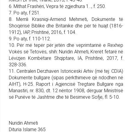
6. Mithat Frashëri, Vepra të zgjedhura 1..., f. 250.
7. Po aty, f 251.
8. Memli Krasniqi-Armend Mehmeti, Dokumente të
Shoqërisë Biblike dhe Britanike dhe për të huajt (1816-
1912), IAP, Prishtinë, 2016, f. 104.
9. Po aty, f. 110-112.
10. Për më tepër për jetën dhe veprimtarinë e Rexhep
Vokës së Tetovës, shih: Nuridin Ahmeti, Krerët fetarë në
Lëvizjen Kombëtare Shqiptare, IA, Prishtinë, 2017, f.
328-336.
11. Centralen Derzhaven Istoriceski Arhiv (më tej: CDIA)
Dokumente bullgare (sipas përkthimeve që ndodhen në
AIHT), H-25. Raport i Agjencisë Tregtare Bullgare nga
Manastiri, nr. 830, dt. 12 nëntor 1908, dërguar Ministrisë
së Punëve të Jashtme dhe të Besimeve Sofje, fl. 5-10.
Nuridin Ahmeti
Dituria Islame 365