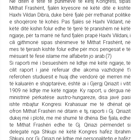
Në ditën e tetë të punimeve të këtij Kongresi, sipas
Mithat Frashërit, fjalën kryesore në këtë ditë e kishte
Haxhi Vildan Dibra, duke bërë fjalë për rrethanat politike
e shoqërore të kohës. Pas fjalës së Haxhi Vildanit, në
këtë ditë kishin folur edhe të tjerë të pranishëm në këtë
ngjarje, për ta marrë në fund fjalën prapë Haxhi Vlildani, i
cili gjithmonë sipas shënimeve të Mithat Frashërit, në
mes të tjerash kishte folur edhe për mos pengesat e të
mësuarit të fesë islame me alfabetin jo arab.(7)
Si raporti më i besueshëm në lidhje më këtë ngjarje, të
cilit raport i janë referuar dhe akoma vazhdojnë t'i
referohen studiuesit e huaj dhe vendorë që merren më
të kaluarën e shqiptarëve, është ai i Gjergj Qiriazit i vitit
1909 në lidhje me këtë ngjarje. Ky raport, u dërgua në
ministrinë përkatëse austro-hungareze, disa javë pasi
ishte mbajtur Kongresi. Krahasuar me të dhënat që
ofron Mithat Frashëri në ditarin e tij, raporti i Gj. Qiriazit
dukej më i plotë, me më shumë të dhëna. Bie fjala, edhe
te Mithat Frashëri edhe te Gj. Qiriazi përmendet si
delegatë nga Shkupi në këtë Kongres hafëz Ibrahim
Shkupi, por Gj. Qiriazi në lidhje më personalitetin e hafëz