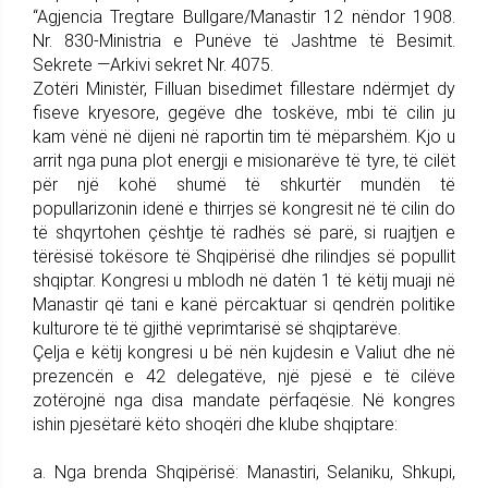
“Agjencia Tregtare Bullgare/Manastir 12 nëndor 1908.
Nr. 830-Ministria e Punëve të Jashtme të Besimit.
Sekrete —Arkivi sekret Nr. 4075.
Zotëri Ministër, Filluan bisedimet fillestare ndërmjet dy
fiseve kryesore, gegëve dhe toskëve, mbi të cilin ju
kam vënë në dijeni në raportin tim të mëparshëm. Kjo u
arrit nga puna plot energji e misionarëve të tyre, të cilët
për një kohë shumë të shkurtër mundën të
popullarizonin idenë e thirrjes së kongresit në të cilin do
të shqyrtohen çështje të radhës së parë, si ruajtjen e
tërësisë tokësore të Shqipërisë dhe rilindjes së popullit
shqiptar. Kongresi u mblodh në datën 1 të këtij muaji në
Manastir që tani e kanë përcaktuar si qendrën politike
kulturore të të gjithë veprimtarisë së shqiptarëve.
Çelja e këtij kongresi u bë nën kujdesin e Valiut dhe në
prezencën e 42 delegatëve, një pjesë e të cilëve
zotërojnë nga disa mandate përfaqësie. Në kongres
ishin pjesëtarë këto shoqëri dhe klube shqiptare:
a. Nga brenda Shqipërisë: Manastiri, Selaniku, Shkupi,