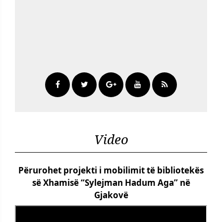
Video
Përurohet projekti i mobilimit të bibliotekës
së Xhamisë “Sylejman Hadum Aga” në
Gjakovë