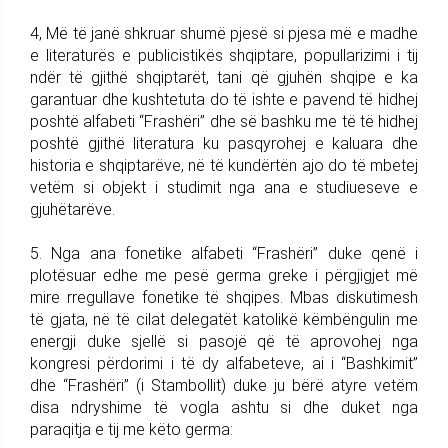
4, Më të janë shkruar shumë pjesë si pjesa më e madhe
e literaturës e publicistikës shqiptare, popullarizimi i tij
ndër të gjithë shqiptarët, tani që gjuhën shqipe e ka
garantuar dhe kushtetuta do të ishte e pavend të hidhej
poshtë alfabeti “Frashëri” dhe së bashku me të të hidhej
poshtë gjithë literatura ku pasqyrohej e kaluara dhe
historia e shqiptarëve, në të kundërtën ajo do të mbetej
vetëm si objekt i studimit nga ana e studiueseve e
gjuhëtarëve.
5. Nga ana fonetike alfabeti “Frashëri” duke qenë i
plotësuar edhe me pesë germa greke i përgjigjet më
mire rregullave fonetike të shqipes. Mbas diskutimesh
të gjata, në të cilat delegatët katolikë këmbëngulin me
energji duke sjellë si pasojë që të aprovohej nga
kongresi përdorimi i të dy alfabeteve, ai i “Bashkimit”
dhe “Frashëri” (i Stambollit) duke ju bërë atyre vetëm
disa ndryshime të vogla ashtu si dhe duket nga
paraqitja e tij me këto germa: