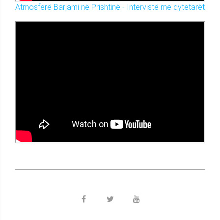
Atmosferë Barjami në Prishtinë - Intervistë me qytetarët