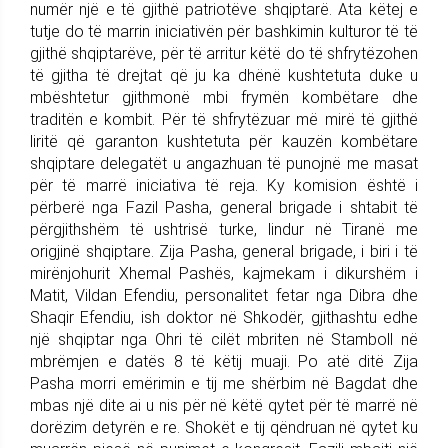
numër një e të gjithë patriotëve shqiptarë. Ata këtej e
tutje do të marrin iniciativën për bashkimin kulturor të të
gjithë shqiptarëve, për të arritur këtë do të shfrytëzohen
të gjitha të drejtat që ju ka dhënë kushtetuta duke u
mbështetur gjithmonë mbi frymën kombëtare dhe
traditën e kombit. Për të shfrytëzuar më mirë të gjithë
liritë që garanton kushtetuta për kauzën kombëtare
shqiptare delegatët u angazhuan të punojnë me masat
për të marrë iniciativa të reja. Ky komision është i
përberë nga Fazil Pasha, general brigade i shtabit të
përgjithshëm të ushtrisë turke, lindur në Tiranë me
origjinë shqiptare. Zija Pasha, general brigade, i biri i të
mirënjohurit Xhemal Pashës, kajmekam i dikurshëm i
Matit, Vildan Efendiu, personalitet fetar nga Dibra dhe
Shaqir Efendiu, ish doktor në Shkodër, gjithashtu edhe
një shqiptar nga Ohri të cilët mbriten në Stamboll në
mbrëmjen e datës 8 të këtij muaji. Po atë ditë Zija
Pasha morri emërimin e tij me shërbim në Bagdat dhe
mbas një dite ai u nis për në këtë qytet për të marrë në
dorëzim detyrën e re. Shokët e tij qëndruan në qytet ku