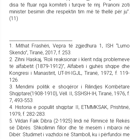
disa të ftuar nga komiteti i turqve te rinj. Pranoni zoti
minister besimin dhe respektin tim më të thellë për ju”.
(11)
_____________________________
1. Mithat Frashëri, Vepra të zgjedhura 1, ISH “Lumo
Skendo”, Tiranë, 2017, f. 253.
2. Zihni Haskaj, 'Roli reaksionar i klerit ndaj problemeve
të alfabetit (1879-1912)”, Alfabeti i gjuhës shqipe dhe
Kongresi i Manastirit, UT-IH-IGJL, Tiranë, 1972, f. 119-
126.
3. Mendimi politik e shoqëror i Rilindjes Kombëtare
Shqiptare(1908-1910), Vëll. II, SSHSH-IH, Tiranë, 1976, f.
7, 493-553.
4. Historia e popullit shqiptar II, ETMMKSAK, Prishtinë,
1979, f. 282-283.
5. Vildan Faik Dibra (2-1925) lindi në Rimnicë të Rekës
së Dibrës. Shkollimin fillor dhe të mesëm i mbaroi në
Dibër. Studimet i vazhdoi në Stamboll, ku i përfundoi me