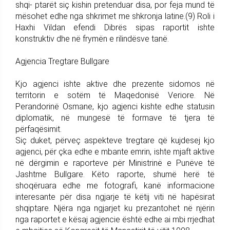
shqi- ptarët siç kishin pretenduar disa, por feja mund të
mësohet edhe nga shkrimet me shkronja latine.(9) Roli i
Haxhi Vildan efendi Dibrës sipas raportit ishte
konstruktiv dhe në frymën e rilindësve tanë.
Agjencia Tregtare Bullgare
Kjo agjenci ishte aktive dhe prezente sidomos në
territorin e sotëm të Maqedonisë Veriore. Në
Perandorinë Osmane, kjo agjenci kishte edhe statusin
diplomatik, në mungesë të formave të tjera të
përfaqësimit.
Siç duket, përveç aspekteve tregtare që kujdesej kjo
agjenci, për çka edhe e mbante emrin, ishte mjaft aktive
në dërgimin e raporteve për Ministrinë e Punëve të
Jashtme Bullgare. Këto raporte, shumë herë të
shoqëruara edhe me fotografi, kanë informacione
interesante për disa ngjarje të këtij viti në hapësirat
shqiptare. Njëra nga ngjarjet ku prezantohet në njërin
nga raportet e kësaj agjencie është edhe ai mbi rrjedhat