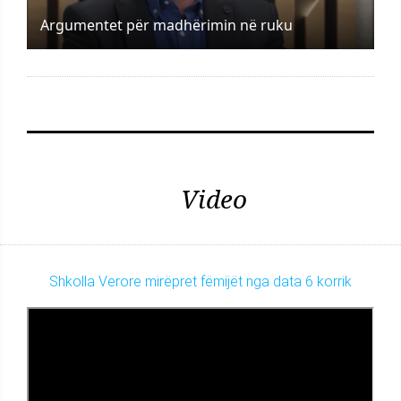
Argumentet për madhërimin në ruku
Video
Shkolla Verore mirëpret fëmijët nga data 6 korrik