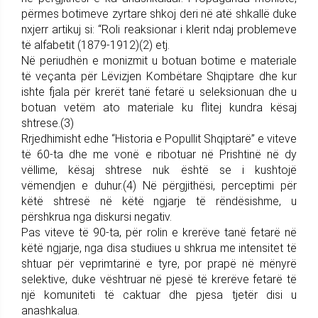
përmes botimeve zyrtare shkoj deri në atë shkallë duke
nxjerr artikuj si: “Roli reaksionar i klerit ndaj problemeve
të alfabetit (1879-1912)(2) etj.
Në periudhën e monizmit u botuan botime e materiale
të veçanta për Lëvizjen Kombëtare Shqiptare dhe kur
ishte fjala për krerët tanë fetarë u seleksionuan dhe u
botuan vetëm ato materiale ku flitej kundra kësaj
shtrese.(3)
Rrjedhimisht edhe “Historia e Popullit Shqiptarë” e viteve
të 60-ta dhe me vonë e ribotuar në Prishtinë në dy
vëllime, kësaj shtrese nuk është se i kushtojë
vëmendjen e duhur.(4) Në përgjithësi, perceptimi për
këtë shtresë në këtë ngjarje të rëndësishme, u
përshkrua nga diskursi negativ.
Pas viteve të 90-ta, për rolin e krerëve tanë fetarë në
këtë ngjarje, nga disa studiues u shkrua me intensitet të
shtuar për veprimtarinë e tyre, por prapë në mënyrë
selektive, duke vështruar në pjesë të krerëve fetarë të
një komuniteti të caktuar dhe pjesa tjetër disi u
anashkalua.