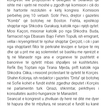
ishte më i vjetri në moshë u zgjodh një komision i cili do
të hartonte rezolutën e këtij kongresi. Komisioni
përbëhej prej 10 vetash: Sotir Peci, drejtor i gazetës
“Kombi” që botohej në Boston. Fishta, epishkop
shqiptar nga Shkodra. Gurakuqi, katolik nga i njëjti qytet.
Mosi Kaçori, misionar katolik po nga Shkodra. Buda,
farmacist nga Elbasani. Bajo Fehim Topulli, ish emigrant,
vëllai i kryengritësit të njohur shqiptar Çerçizit, i cili i pari
nga shqiptarët filloi të përkrahë lëvizjen e turqve të rinj
dhe që u prit me aq solemnitet së bashku me njerëzit e
tij në Manastir nga ana e organeve të pushtetit e
banorëve të qytetit mbas shpalljes së kushtetutës.
Refik Bej Toptani nga Tirana. Mjeda, prift katolik nga
Shkodra. Cilika, i misionit protestant të qytetit të Korçës.
Shahin Kolonja, ish redaktor i gazetës “Drita” që botohej
në Sofie kohët e fundit është zgjedhur deputet i Korçës
në parlamentin turk. Qiriazi, shkrimtar, përkthyes i
konsullatës austro-hungareze të Manastirit.
Seancat e kongresit u zhvilluan dy herë në ditë me dyer
të hapura dhe të mbyllura, në seancat e fundit ku kanë