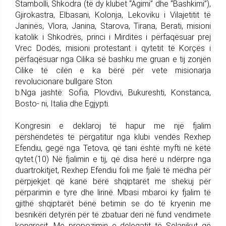
Stambolli, Shkodra (të dy klubet “Agimi” dhe “Bashkimi”),
Gjirokastra, Elbasani, Kolonja, Lekoviku i Vilajetitit të
Janinës, Vlora, Janina, Starova, Tirana, Berati, misioni
katolik i Shkodrës, princi i Mirditës i përfaqësuar prej
Vrec Dodës, misioni protestant i qytetit të Korçës i
përfaqësuar nga Cilika së bashku me gruan e tij zonjën
Cilike të cilën e ka bërë për vete misionarja
revolucionare bullgare Ston.
b.Nga jashtë: Sofia, Plovdivi, Bukureshti, Konstanca,
Bosto- ni, Italia dhe Egjypti.
Kongresin e deklaroj të hapur me një fjalim
përshëndetës të përgatitur nga klubi vendës Rexhep
Efendiu, gegë nga Tetova, që tani është myfti në këtë
qytet.(10) Në fjalimin e tij, që disa herë u ndërpre nga
duartrokitjet, Rexhep Efendiu foli me fjalë të mëdha për
përpjekjet që kanë bërë shqiptarët me shekuj për
përparimin e tyre dhe lirinë. Mbasi mbaroi ky fjalim të
gjithë shqiptarët bënë betimin se do të kryenin me
besnikëri detyrën për të zbatuar deri në fund vendimete
kongresit. Me propozimin e delegatit të Selanikut që