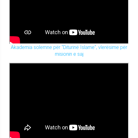
Akademia solemne për "Diturinë Islame", vlerësime për
misionin e saj