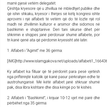
marrë pjesë vetëm delegatët.
Çështja kryesore që u zhvillua në mbledhjet publike dhe
që ishin shkaku, kryesor i thirrjes së këtij kongresi ishte
aprovimi i një alfabeti të vetëm që do të lozte një rol
madh në zhvillimin kulturor e arsimor dhe sidomos në
bashkimin e shqiptarëve. Deri tani sikurse dihet për
shkrimin e shqipes janë përdoruar shumë alfabete, por
tri kanë qenë ata që përdornin kryesisht atë latin:
1. Alfabeti i “Agimit” me 36 gërma:
[IMG]http://www.islamgjakova.net/uploads/alfabeti1_16643
Ky alfabet ka filluar që të përdorët para pesë vjetësh
nga priftërinjtë katolik që kanë pasur përkrahjen edhe të
austrohungarisë. Më këtë alfabet janë shkruar shumë
pak, disa libra kishtare dhe disa këngë po të kishës.
2. Alfabeti i “Bashkimit”, i krijuar 10-12 vjet më parë dhe
përbëhet nga 35 gërma: