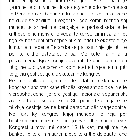
muarrën pjesë në punimet e kongresit. Fazili mbajti një
fjalim në të cilin vuri në dukje detyrën e çdo nënshtetasi
të Perandorisë Osmane ndaj atdheut te vet duke vënë
në dukje se zhvillimi u veçantë i çdo kombi brenda saj
mundet të arrihet me përpjekjet e përbashkëta të të
gjithëve, e në mënyrë të veçantë konsolidimi i saj arrihet
nga ky bashkëpunim sepse nuk mundet të ekzistojë një
lumturi e mirëqenie Perandorisë pa pasur një gjë të tillë
për të gjithë qytetarët e saj. Me këtë fjalim ai u
paralajmërua. Kjo krijoi një bazë mbi të cilin mbështetën
të gjithë turqit, veçanërisht komitetet e turqve të rinj, për
të gjitha çështjet që u diskutuan në kongres.
Për ne bullgarët çështjet të cilat u diskutuan në
kongresin shqiptar kanë rëndësi kryesisht politike. Në të
vlerësohet edhe njëherë çështja nacionale, veçanërisht
ajo e autonomisë politike të Shqipërisë të cilat janë që
të dyja çështje që ne kemi paraqitur për Maqedoninë.
Në fakt ky kongres krijoj mundësi të reja për
bashkëpunim ndërmjet bullgarëve dhe shqiptarëve.
Kongresi u mbyll në datën 15 të këtij muaji me një
banket në të cilin muarën pjesë të gjithë delegatët dhe