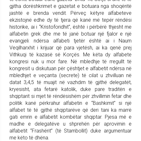
gjitha dorëshkrimet e gazetat e botuara nga shoqëritë
jashtë e brenda vendit. Përveç këtyre alfabeteve
ekzistojnë edhe dy të tjera që kanë më tepër rëndësi
historike, ai i “Kristoforidhit”, është i përbërë thjesht me
alfabetin grek dhe me të janë botuar një fjalor e një
evangjeli: ndërsa alfabeti tjetër është ai i Naum
Veqilharxhit i krijuar që para vjetësh, ai ka qenë prej
Vithkuqi të kazasë së Korçës. Me këta dy alfabete
kongresi nuk u mor fare. Në mbledhje të rregullt të
kongresit u diskutuan për çështjet e alfabetit ndërsa në
mbledhjet e veçanta (secrete) të cilat u zhvilluan në
datat 3,4,5 të muajit në vazhdim të gjithë delegatët,
kryesisht, ata fetarë katolik, duke pare traditën e
shqiptarit si mjet të rëndësishëm për zhvillimin fetar dhe
politik kanë përkrahur alfabetin e “Bashkimit” si një
alfabet të të gjithë shqiptarëve që deri tani ka marrë
gati emrin e alfabetit kombëtar shqiptar. Pjesa më e
madhe e delegatëve u shprehën për aprovimin e
alfabetit “Frashërit” (të Stambollit) duke argumentuar
me këto të dhëna.