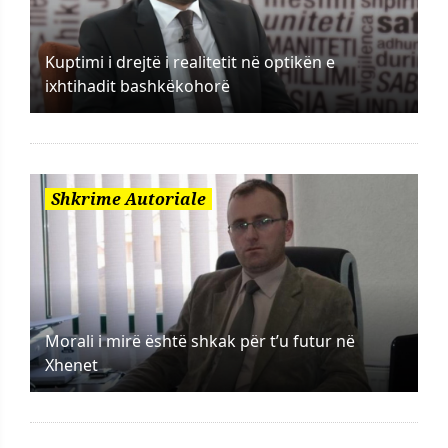
Kuptimi i drejtë i realitetit në optikën e
ixhtihadit bashkëkohorë
Shkrime Autoriale
Morali i mirë është shkak për t’u futur në
Xhenet