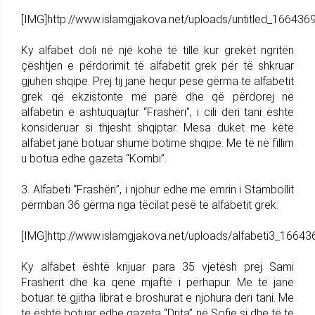
[IMG]http://www.islamgjakova.net/uploads/untitled_166436
Ky alfabet doli në një kohë të tillë kur grekët ngritën
çështjen e përdorimit të alfabetit grek për të shkruar
gjuhën shqipe. Prej tij janë hequr pesë gërma të alfabetit
grek që ekzistonte më parë dhe që përdorej në
alfabetin e ashtuquajtur “Frashëri”, i cili deri tani është
konsideruar si thjesht shqiptar. Mesa duket me këtë
alfabet janë botuar shumë botime shqipe. Me të në fillim
u botua edhe gazeta “Kombi”.
3. Alfabeti “Frashëri”, i njohur edhe me emrin i Stambollit
përmban 36 gërma nga tëcilat pesë të alfabetit grek:
[IMG]http://www.islamgjakova.net/uploads/alfabeti3_16643
Ky alfabet është krijuar para 35 vjetësh prej Sami
Frashërit dhe ka qenë mjaftë i përhapur. Me të janë
botuar të gjitha librat e broshurat e njohura deri tani. Me
të është botuar edhe gazeta “Drita” në Sofje si dhe të të