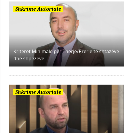
Shkrime Autoriale
Kriteret Minimale për Therje/Prerje të shtazëve
dhe shpezëve
Shkrime Autoriale