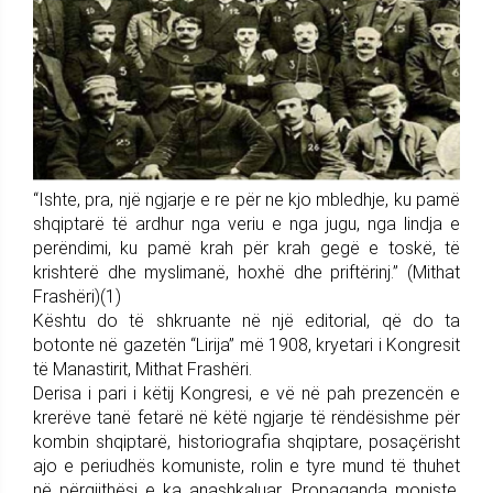
“Ishte, pra, një ngjarje e re për ne kjo mbledhje, ku pamë
shqiptarë të ardhur nga veriu e nga jugu, nga lindja e
perëndimi, ku pamë krah për krah gegë e toskë, të
krishterë dhe myslimanë, hoxhë dhe priftërinj.” (Mithat
Frashëri)(1)
Kështu do të shkruante në një editorial, që do ta
botonte në gazetën “Lirija” më 1908, kryetari i Kongresit
të Manastirit, Mithat Frashëri.
Derisa i pari i këtij Kongresi, e vë në pah prezencën e
krerëve tanë fetarë në këtë ngjarje të rëndësishme për
kombin shqiptarë, historiografia shqiptare, posaçërisht
ajo e periudhës komuniste, rolin e tyre mund të thuhet
në përgjithësi e ka anashkaluar. Propaganda moniste,