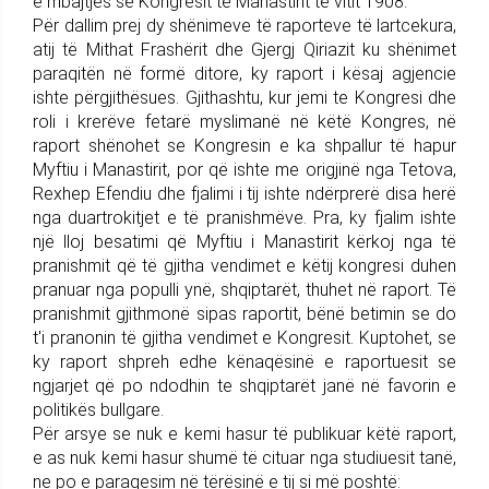
e mbajtjes së Kongresit të Manastirit të vitit 1908.
Për dallim prej dy shënimeve të raporteve të lartcekura,
atij të Mithat Frashërit dhe Gjergj Qiriazit ku shënimet
paraqitën në formë ditore, ky raport i kësaj agjencie
ishte përgjithësues. Gjithashtu, kur jemi te Kongresi dhe
roli i krerëve fetarë myslimanë në këtë Kongres, në
raport shënohet se Kongresin e ka shpallur të hapur
Myftiu i Manastirit, por që ishte me origjinë nga Tetova,
Rexhep Efendiu dhe fjalimi i tij ishte ndërprerë disa herë
nga duartrokitjet e të pranishmëve. Pra, ky fjalim ishte
një lloj besatimi që Myftiu i Manastirit kërkoj nga të
pranishmit që të gjitha vendimet e këtij kongresi duhen
pranuar nga populli ynë, shqiptarët, thuhet në raport. Të
pranishmit gjithmonë sipas raportit, bënë betimin se do
t'i pranonin të gjitha vendimet e Kongresit. Kuptohet, se
ky raport shpreh edhe kënaqësinë e raportuesit se
ngjarjet që po ndodhin te shqiptarët janë në favorin e
politikës bullgare.
Për arsye se nuk e kemi hasur të publikuar këtë raport,
e as nuk kemi hasur shumë të cituar nga studiuesit tanë,
ne po e paraqesim në tërësinë e tij si më poshtë: