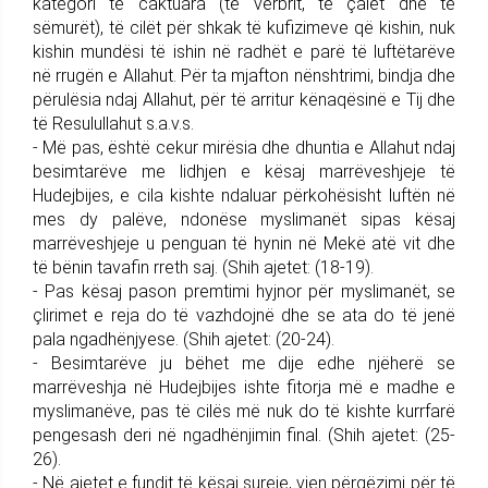
kategori të caktuara (të verbrit, të çalët dhe të
sëmurët), të cilët për shkak të kufizimeve që kishin, nuk
kishin mundësi të ishin në radhët e parë të luftëtarëve
në rrugën e Allahut. Për ta mjafton nënshtrimi, bindja dhe
përulësia ndaj Allahut, për të arritur kënaqësinë e Tij dhe
të Resulullahut s.a.v.s.
- Më pas, është cekur mirësia dhe dhuntia e Allahut ndaj
besimtarëve me lidhjen e kësaj marrëveshjeje të
Hudejbijes, e cila kishte ndaluar përkohësisht luftën në
mes dy palëve, ndonëse myslimanët sipas kësaj
marrëveshjeje u penguan të hynin në Mekë atë vit dhe
të bënin tavafin rreth saj. (Shih ajetet: (18-19).
- Pas kësaj pason premtimi hyjnor për myslimanët, se
çlirimet e reja do të vazhdojnë dhe se ata do të jenë
pala ngadhënjyese. (Shih ajetet: (20-24).
- Besimtarëve ju bëhet me dije edhe njëherë se
marrëveshja në Hudejbijes ishte fitorja më e madhe e
myslimanëve, pas të cilës më nuk do të kishte kurrfarë
pengesash deri në ngadhënjimin final. (Shih ajetet: (25-
26).
- Në ajetet e fundit të kësaj sureje, vjen përgëzimi për të