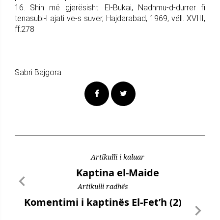
16. Shih më gjerësisht: El-Bukai, Nadhmu-d-durrer fi
tenasubi-l ajati ve-s suver, Hajdarabad, 1969, vëll. XVIII,
ff.278
Sabri Bajgora
Artikulli i kaluar
Kaptina el-Maide
Artikulli radhës
Komentimi i kaptinës El-Fet’h (2)