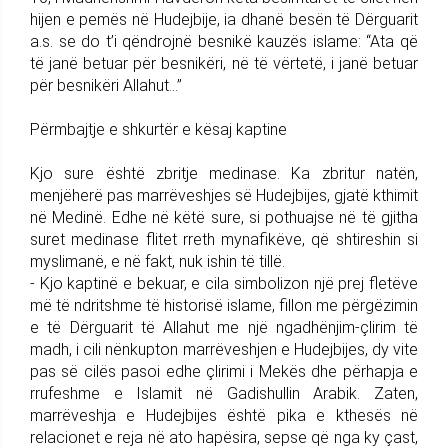
hijen e pemës në Hudejbije, ia dhanë besën të Dërguarit
a.s. se do t’i qëndrojnë besnikë kauzës islame: “Ata që
të janë betuar për besnikëri, në të vërtetë, i janë betuar
për besnikëri Allahut...”
Përmbajtje e shkurtër e kësaj kaptine
Kjo sure është zbritje medinase. Ka zbritur natën,
menjëherë pas marrëveshjes së Hudejbijes, gjatë kthimit
në Medinë. Edhe në këtë sure, si pothuajse në të gjitha
suret medinase flitet rreth mynafikëve, që shtireshin si
myslimanë, e në fakt, nuk ishin të tillë.
- Kjo kaptinë e bekuar, e cila simbolizon një prej fletëve
më të ndritshme të historisë islame, fillon me përgëzimin
e të Dërguarit të Allahut me një ngadhënjim-çlirim të
madh, i cili nënkupton marrëveshjen e Hudejbijes, dy vite
pas së cilës pasoi edhe çlirimi i Mekës dhe përhapja e
rrufeshme e Islamit në Gadishullin Arabik. Zaten,
marrëveshja e Hudejbijes është pika e kthesës në
relacionet e reja në ato hapësira, sepse që nga ky çast,