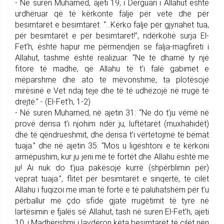
- Në suren Muhamed, ajeti 19, i Dërguari i Allahut është
urdhëruar që të kërkonte falje për vete dhe për
besimtarët e besimtaret: “...Kërko falje për gjynahet tua,
për besimtarët e për besimtaret!”, ndërkohë surja El-
Fet’h, është hapur me përmendjen se falja-magfireti i
Allahut, tashmë është realizuar: “Ne të dhamë ty një
fitore të madhe, që Allahu të t’i falë gabimet e
mëparshme dhe ato të mëvonshme, ta plotësojë
mirësinë e Vet ndaj teje dhe të të udhëzojë në rrugë të
drejtë.” - (El-Fet’h, 1-2)
- Në suren Muhamed, në ajetin 31: “Ne do t’ju vëmë në
provë derisa t’i njohim ndër ju, luftëtarët (muxhahidët)
dhe të qëndrueshmit, dhe derisa t’i vërtetojmë të bëmat
tuaja.” dhe në ajetin 35: “Mos u ligështoni e të kërkoni
armëpushim, kur ju jeni më të fortët dhe Allahu është me
ju! Ai nuk do t’jua pakësojë kurrë (shpërblimin për)
veprat tuaja.”, flitet për besimtarët e sinqertë, të cilët
Allahu i fuqizoi me iman të fortë e të paluhatshëm për t’u
përballur me çdo sfidë gjatë rrugëtimit të tyre në
lartësimin e fjalës së Allahut, tash në suren El-Fet’h, ajeti
10, i Madhërishmi i lavdëron këta besimtarët të cilët nën