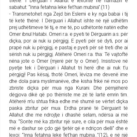
thënë: I Dërguari i Allahut e lexonte në namazin e
sabahut: “Inna fetahna leke fet’han mubina”.(11)
- Transmetohet nga Zejd bin Eslemi e ky nga babai i tij
të ketë thënë: I Dërguari i Allahut ishte në një udhëtim
prej udhëtimeve të tij, e me të, po udhëtonte natën edhe
Omer ibnul Hatabi. Omeri r.a. e pyeti të Dërguarin a.s. për
diçka, por ai nuk iu përgjigj. E pyeti për së dyti, por ai
prapë nuk iu përgjigj, e pastaj e pyeti për së treti dhe ai
sërish nuk iu përgjigj. Atëherë Omeri r.a. tha: Të vajtoftë
nëna jote o Omer (mjerë për ty o Omer). Insistove në
pyetje tek i Dërguari i Allahut tri herë dhe ai nuk t’u
përgjigj! Pas kësaj, thotë Omeri, lëviza me devenë ime
dhe dola para myslimanëve, dhe kisha frikë në mos po
zbriste diçka për mua nga Kurani. Dhe përnjëherë
dëgjova dikë që po thërriste me zë të lartë emrin tim.
Atëherë m’u shtua frika edhe më shumë se vërtet diçka
paska zbritur për mua. Erdha pranë të Dërguarit të
Allahut dhe me ndrojtje i dhashë selam, ndërsa ai më
tha: “Sonte më ka zbritur një sure, e cila për mua është
më e dashur se çdo gjë tjetër që e ndriçon dielli” dhe e
lexoi: “Inna fetahna leke fet’han mubina...”(12), e në një