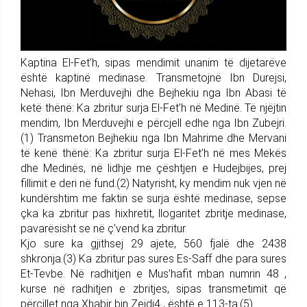
Kaptina El-Fet’h, sipas mendimit unanim të dijetarëve
është kaptinë medinase. Transmetojnë Ibn Durejsi,
Nehasi, Ibn Merduvejhi dhe Bejhekiu nga Ibn Abasi të
ketë thënë: Ka zbritur surja El-Fet’h në Medinë. Të njëjtin
mendim, Ibn Merduvejhi e përcjell edhe nga Ibn Zubejri.
(1) Transmeton Bejhekiu nga Ibn Mahrime dhe Mervani
të kenë thënë: Ka zbritur surja El-Fet’h në mes Mekës
dhe Medinës, në lidhje me çështjen e Hudejbijes, prej
fillimit e deri në fund.(2) Natyrisht, ky mendim nuk vjen në
kundërshtim me faktin se surja është medinase, sepse
çka ka zbritur pas hixhretit, llogaritet zbritje medinase,
pavarësisht se në ç’vend ka zbritur.
Kjo sure ka gjithsej 29 ajete, 560 fjalë dhe 2438
shkronja.(3) Ka zbritur pas sures Es-Saff dhe para sures
Et-Tevbe. Në radhitjen e Mus’hafit mban numrin 48 ,
kurse në radhitjen e zbritjes, sipas transmetimit që
përcillet nga Xhabir bin Zejdi4 , është e 113-ta.(5)