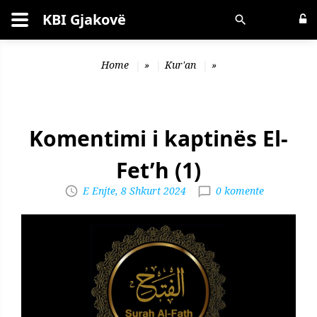
KBI Gjakovë
Kërko
Home
»
Kur'an
»
Komentimi i kaptinës El-
Fet’h (1)
E Enjte, 8 Shkurt 2024
0 komente