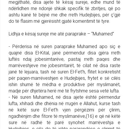
megjithatë, disa ajete të kësaj sureje, edhe mund të
ndërlidhen me ndonjë shkak specifik të zbritjes, që po
ashtu kanë të bëjnë me dhe rreth Hudejbijes, për ç’gjë
do të flasim më gjerësisht gjatë komentimit të tyre.
Lidhja e kësaj sureje me atë paraprake – “Muhamed”
- Përderisa në suren paraprake Muhamed apo siç e
quajnë disa El-Kital, janë përmendur disa gjëra rreth
luftës ndaj jobesimtarëve, pastaj rreth paqes dhe
marrëveshjeve me jobesimtarët, të cilat në disa raste
janë të lejuara, tash në suren El-Fet’h, flitet konkretisht
për paqen-marrëveshjen e Hudejbijes, frytet e së cilës
ishin shumë të mëdha e produktive për myslimanët,
madje për dhjetëra herë më të frytshme sesa vetë lufta.
- Në suren Muhamed, në disa ajete është përmendur
lufta, xhihadi dhe dhënia në rrugën e Allahut, kurse tash
në këtë sure El-Fet’h vjen përgëzimi për çlirim,
ngadhënjim dhe fitore të myslimanëve,(16) e që në këtë
sure në radhë të parë synohet marrëveshja e
Hudejbijes, e cila do të ishte pararendëse e çlirimit të