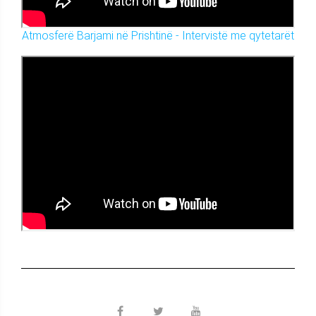
Atmosferë Barjami në Prishtinë - Intervistë me qytetarët