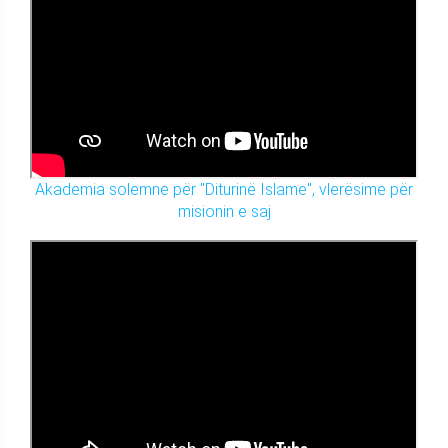
Akademia solemne për "Diturinë Islame", vlerësime për
misionin e saj