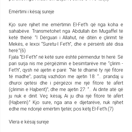
Emërtimi i kësaj sureje
Kjo sure njihet me emërtimin El-Fet’h që nga koha e
sahabëve. Transmetohet nga Abdullah ibn Mugaffel të
ketë thënë: “I Dërguari i Allahut, në ditën e çlirimit të
Mekës, e lexoi “Suretu-l Fet’h”, dhe e përsëriti atë disa
herë.”(6)
Fjala “El-Fet’h” në këtë sure është përmendur tri herë. Së
pari surja nis me përgëzimin e besimtarëve me “çlirim -
Fet’h”, qysh në ajetin e parë: “Ne të dhamë ty një fitore
të madhe”; pastaj vazhdon me ajetin 18: “… prandaj u
dhuroi qetësi dhe i përgëzoi me një fitore të afërt
(çlirimin e Hajberit)”; dhe me ajetin 27: “… Ai dinte atë që
ju nuk e dinit. Veç kësaj, Ai ju dha një fitore të afërt
(Hajberin).” Kjo sure, nga ana e dijetarëve, nuk njihet
edhe me ndonjë emërtim tjetër, pos këtij El-Fet’h.(7)
Vlera e kësaj sureje