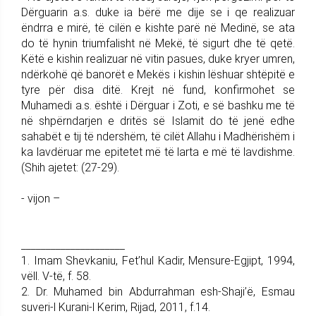
Dërguarin a.s. duke ia bërë me dije se i qe realizuar
ëndrra e mirë, të cilën e kishte parë në Medinë, se ata
do të hynin triumfalisht në Mekë, të sigurt dhe të qetë.
Këtë e kishin realizuar në vitin pasues, duke kryer umren,
ndërkohë që banorët e Mekës i kishin lëshuar shtëpitë e
tyre për disa ditë. Krejt në fund, konfirmohet se
Muhamedi a.s. është i Dërguar i Zoti, e së bashku me të
në shpërndarjen e dritës së Islamit do të jenë edhe
sahabët e tij të ndershëm, të cilët Allahu i Madhërishëm i
ka lavdëruar me epitetet më të larta e më të lavdishme.
(Shih ajetet: (27-29).
- vijon –
_____________________
1. Imam Shevkaniu, Fet’hul Kadir, Mensure-Egjipt, 1994,
vëll. V-të, f. 58.
2. Dr. Muhamed bin Abdurrahman esh-Shaji’ë, Esmau
suveri-l Kurani-l Kerim, Rijad, 2011, f.14.