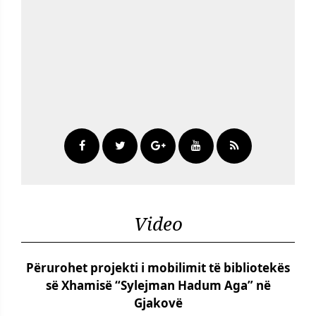
Video
Përurohet projekti i mobilimit të bibliotekës
së Xhamisë “Sylejman Hadum Aga” në
Gjakovë