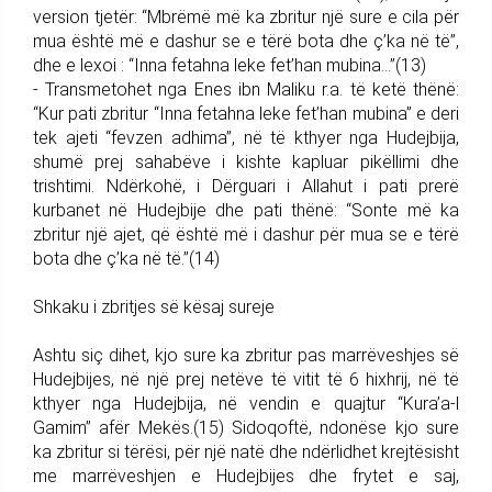
version tjetër: “Mbrëmë më ka zbritur një sure e cila për
mua është më e dashur se e tërë bota dhe ç’ka në të”,
dhe e lexoi : “Inna fetahna leke fet’han mubina...”(13)
- Transmetohet nga Enes ibn Maliku r.a. të ketë thënë:
“Kur pati zbritur “Inna fetahna leke fet’han mubina” e deri
tek ajeti “fevzen adhima”, në të kthyer nga Hudejbija,
shumë prej sahabëve i kishte kapluar pikëllimi dhe
trishtimi. Ndërkohë, i Dërguari i Allahut i pati prerë
kurbanet në Hudejbije dhe pati thënë: “Sonte më ka
zbritur një ajet, që është më i dashur për mua se e tërë
bota dhe ç’ka në të.”(14)
Shkaku i zbritjes së kësaj sureje
Ashtu siç dihet, kjo sure ka zbritur pas marrëveshjes së
Hudejbijes, në një prej netëve të vitit të 6 hixhrij, në të
kthyer nga Hudejbija, në vendin e quajtur “Kura’a-l
Gamim” afër Mekës.(15) Sidoqoftë, ndonëse kjo sure
ka zbritur si tërësi, për një natë dhe ndërlidhet krejtësisht
me marrëveshjen e Hudejbijes dhe frytet e saj,