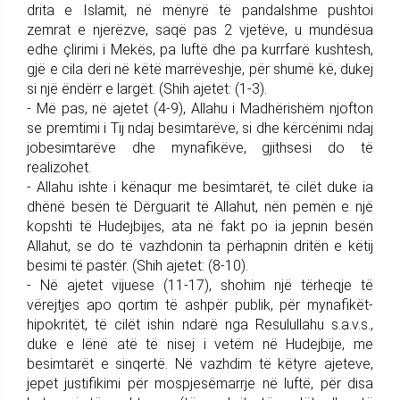
drita e Islamit, në mënyrë të pandalshme pushtoi
zemrat e njerëzve, saqë pas 2 vjetëve, u mundësua
edhe çlirimi i Mekës, pa luftë dhe pa kurrfarë kushtesh,
gjë e cila deri në këtë marrëveshje, për shumë kë, dukej
si një ëndërr e largët. (Shih ajetet: (1-3).
- Më pas, në ajetet (4-9), Allahu i Madhërishëm njofton
se premtimi i Tij ndaj besimtarëve, si dhe kërcënimi ndaj
jobesimtarëve dhe mynafikëve, gjithsesi do të
realizohet.
- Allahu ishte i kënaqur me besimtarët, të cilët duke ia
dhënë besën të Dërguarit të Allahut, nën pemën e një
kopshti të Hudejbijes, ata në fakt po ia jepnin besën
Allahut, se do të vazhdonin ta përhapnin dritën e këtij
besimi të pastër. (Shih ajetet: (8-10).
- Në ajetet vijuese (11-17), shohim një tërheqje të
vërejtjes apo qortim të ashpër publik, për mynafikët-
hipokritët, të cilët ishin ndarë nga Resulullahu s.a.v.s.,
duke e lënë atë të nisej i vetëm në Hudejbije, me
besimtarët e sinqertë. Në vazhdim të këtyre ajeteve,
jepet justifikimi për mospjesëmarrje në luftë, për disa