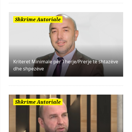
Shkrime Autoriale
Kriteret Minimale për Therje/Prerje të shtazëve
dhe shpezëve
Shkrime Autoriale