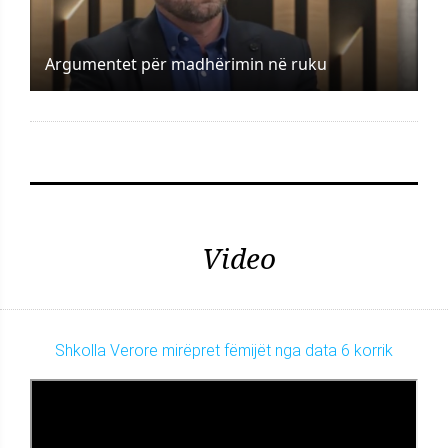
Argumentet për madhërimin në ruku
Video
Shkolla Verore mirëpret fëmijët nga data 6 korrik