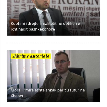
Kuptimi i drejtë i realitetit në optikën e
ixhtihadit bashkëkohorë
Shkrime Autoriale
Morali i mirë është shkak për t’u futur në
Xhenet