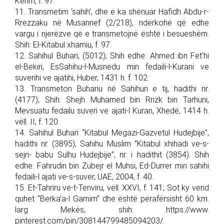
Kerim, f. 97.
11. Transmetim ‘sahih’, dhe e ka shënuar Hafidh Abdu-r-
Rrezzaku në Musannef (2/218), ndërkohë që edhe
vargu i njerëzve që e transmetojnë është i besueshëm.
Shih: El-Kitabul xhamiu, f. 97.
12. Sahihul Buhari, (5012); Shih edhe: Ahmed ibn Fet’hi
el-Bekiri, EsSahihu-l-Musnedu min fedaili-l-Kurani ve
suverihi ve ajatihi, Huber, 1431 h. f. 102.
13. Transmeton Buhariu në Sahihun e tij, hadithi nr.
(4177); Shih: Shejh Muhamed bin Rrizk bin Tarhuni,
Mevsuatu fedailu suveri ve ajati-l Kuran, Xhedë, 1414 h.
vëll. II, f. 120.
14. Sahihul Buhari “Kitabul Megazi-Gazvetul Hudejbije”,
hadithi nr. (3895); Sahihu Muslim “Kitabul xhihadi ve-s-
sejri- babu Sulhu Hudejbije”, nr. i hadithit (3854). Shih
edhe: Fahrudin bin Zubejr el Muhsi, Ed-Durrer min sahihi
fedaili-l ajati ve-s-suver, UAE, 2004, f. 40.
15. Et-Tahriru ve-t-Tenviru, vëll. XXVI, f. 141; Sot ky vend
quhet “Berka’a-l Gamim” dhe është përafërsisht 60 km.
larg Mekës, shih: https://www.
pinterest.com/pin/308144799485094203/.