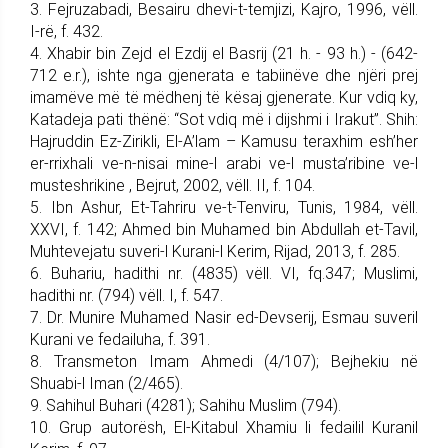
3. Fejruzabadi, Besairu dhevi-t-temjizi, Kajro, 1996, vëll.
I-rë, f. 432.
4. Xhabir bin Zejd el Ezdij el Basrij (21 h. - 93 h.) - (642-
712 e.r.), ishte nga gjenerata e tabiinëve dhe njëri prej
imamëve më të mëdhenj të kësaj gjenerate. Kur vdiq ky,
Katadeja pati thënë: “Sot vdiq më i dijshmi i Irakut”. Shih:
Hajruddin Ez-Zirikli, El-A’lam – Kamusu teraxhim esh’her
er-rrixhali ve-n-nisai mine-l arabi ve-l musta’ribine ve-l
musteshrikine , Bejrut, 2002, vëll. II, f. 104.
5. Ibn Ashur, Et-Tahriru ve-t-Tenviru, Tunis, 1984, vëll.
XXVI, f. 142; Ahmed bin Muhamed bin Abdullah et-Tavil,
Muhtevejatu suveri-l Kurani-l Kerim, Rijad, 2013, f. 285.
6. Buhariu, hadithi nr. (4835) vëll. VI, fq.347; Muslimi,
hadithi nr. (794) vëll. I, f. 547.
7. Dr. Munire Muhamed Nasir ed-Devserij, Esmau suveril
Kurani ve fedailuha, f. 391.
8. Transmeton Imam Ahmedi (4/107); Bejhekiu në
Shuabi-l Iman (2/465).
9. Sahihul Buhari (4281); Sahihu Muslim (794).
10. Grup autorësh, El-Kitabul Xhamiu li fedailil Kuranil