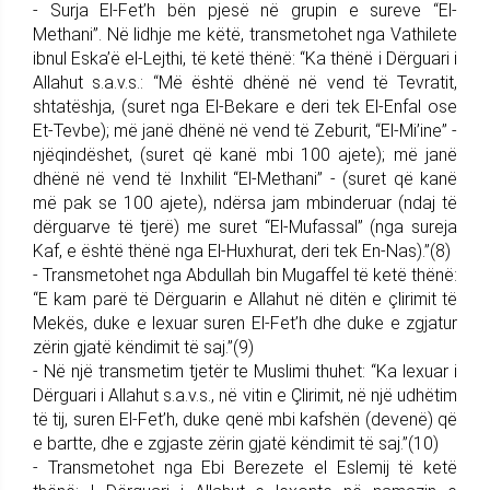
- Surja El-Fet’h bën pjesë në grupin e sureve “El-
Methani”. Në lidhje me këtë, transmetohet nga Vathilete
ibnul Eska’ë el-Lejthi, të ketë thënë: “Ka thënë i Dërguari i
Allahut s.a.v.s.: “Më është dhënë në vend të Tevratit,
shtatëshja, (suret nga El-Bekare e deri tek El-Enfal ose
Et-Tevbe); më janë dhënë në vend të Zeburit, “El-Mi’ine” -
njëqindëshet, (suret që kanë mbi 100 ajete); më janë
dhënë në vend të Inxhilit “El-Methani” - (suret që kanë
më pak se 100 ajete), ndërsa jam mbinderuar (ndaj të
dërguarve të tjerë) me suret “El-Mufassal” (nga sureja
Kaf, e është thënë nga El-Huxhurat, deri tek En-Nas).”(8)
- Transmetohet nga Abdullah bin Mugaffel të ketë thënë:
“E kam parë të Dërguarin e Allahut në ditën e çlirimit të
Mekës, duke e lexuar suren El-Fet’h dhe duke e zgjatur
zërin gjatë këndimit të saj.”(9)
- Në një transmetim tjetër te Muslimi thuhet: “Ka lexuar i
Dërguari i Allahut s.a.v.s., në vitin e Çlirimit, në një udhëtim
të tij, suren El-Fet’h, duke qenë mbi kafshën (devenë) që
e bartte, dhe e zgjaste zërin gjatë këndimit të saj.”(10)
- Transmetohet nga Ebi Berezete el Eslemij të ketë