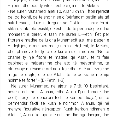
Hajberit dhe pas dy vitesh edhe e çlirimit të Mekës.
- Në suren Muhamed, ajeti 10, Allahu xh.sh. i fton njerëzit
që logjikojnë, që të shohin se ç ‘përfundim patën ata që
nuk besuan, duke u treguar se: “...Allahu i shkatërroi-
shfarosi ata plotësisht, e kështu do të përfundojnë edhe
mohuesit e tjerë”, e tash në suren El-Fet’h, flet për
fitoren e madhe që iu dha Muhamedit a.s., me paqen e
Hudejbijes, e më pas me çlirimin e Hajberit, të Mekës,
dhe çlirimeve të tjera që kurrë nuk u ndalën: “Ne të
dhamë ty një fitore të madhe, që Allahu të t’i falë
gabimet e mëparshme dhe ato të mëvonshme, ta
plotësojë mirësinë e Vet ndaj teje dhe të të udhëzojë në
rrugë të drejtë, dhe që Allahu të të përkrahë me një
ndihmë të fortë.” - (El-Fet’h, 1-3).
- Në suren Muhamed, në ajetin e 7-të: “O besimtarë,
nëse e ndihmoni Allahun, edhe Ai do t’ju ndihmojë dhe
do t’ju bëjë të qëndroni fort në këmbët tuaja.”, është
përmendur fakti se kush e ndihmon Allahun, që në
mënyrë figurative nënkupton “kush kërkon ndihmën e
Allahut”, Ai do t’ia japë atë ndihmë dhe ngadhënjim, dhe