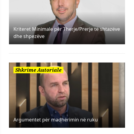
Kriteret Minimale për Therje/Prerje të shtazëve
dhe shpezëve
Shkrime Autoriale
Argumentet për madhërimin në ruku