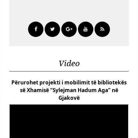
Video
Përurohet projekti i mobilimit të bibliotekës
së Xhamisë “Sylejman Hadum Aga” në
Gjakovë