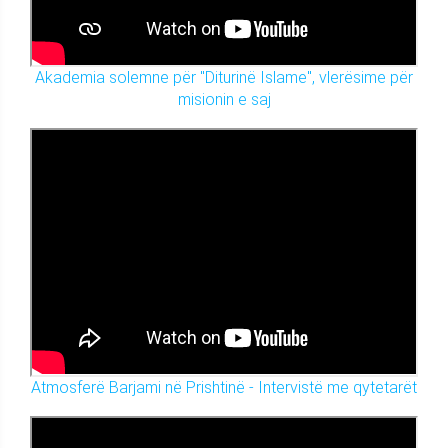
Akademia solemne për "Diturinë Islame", vlerësime për
misionin e saj
Atmosferë Barjami në Prishtinë - Intervistë me qytetarët