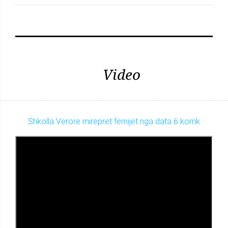
Video
Shkolla Verore mirëpret fëmijët nga data 6 korrik