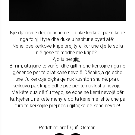
Një djalosh e dëgjoi nënën e tij duke kërkuar pakë kripë
nga fqinji i tyre dhe duke u habitur e pyeti atë:
Nënë, pse kërkove kripë prej tyre, kur unë dje të solla
një qese të madhe me kripë?!
Ajo iu përgjigj:
Biri im, ata janë të varfër dhe gjithmonë kërkojnë nga ne
gjësende për të cilat kanë nevojë. Dëshiroja që edhe
unë t`u kërkoja diçka që nuk kushton shumë, pra u
kërkova pak kripë edhe pse për të nuk kisha nevojë.
Me këtë dua që t`u tregoj se edhe ne kemi nevojë për
ta. Njëherit, në këtë mënyrë do ta kenë më lehtë dhe pa
turp të kërkojnë prej nesh gjithçka që kanë nevojë!
Përkthim: prof. Qufli Osmani