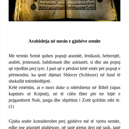
Arabishtja në mesin e gjuhëve semite
Me termin Semit quhen popujt aramitë, fenikasit, hebrenjtë,
arabët, jemenasit, babilonasit dhe asirianët, si dhe ata popuj
që rrjedhin
prej tyre. I pari që e përdori këtë emër për popujt e
përmendur, ka
qenë dijetari Shlocer (Schlozer) në fund të
shekullit tetëmbëdhjetë.
Këtë emërtim, ai e mori duke u mbështetur në Bibël (sipas
kaptinës së
Krijmit), në të cilën flitet për tre bijtë e
pejgamberit Nuh, paqja dhe
shpëtimi i Zotit qofshin mbi të.
(1)
Gjuha arabe konsiderohet prej gjuhëve më të vjetra semite,
edhe
pse gjurmët gjuhësore, që janë gjetur deri më tash, janë