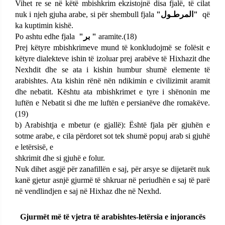
Vihet re se në këtë mbishkrim ekzistojnë disa fjalë, të cilat
nuk i njeh gjuha arabe, si për shembull fjala
"المرطـول"
që
ka kuptimin kishë.
Po ashtu edhe fjala
"بر "
aramite.(
18)
Prej këtyre mbishkrimeve mund të konkludojmë se folësit e
këtyre dialekteve ishin të izoluar prej arabëve të Hixhazit dhe
Nexhdit dhe se ata i kishin humbur shumë elemente të
arabishtes. Ata kishin rënë nën ndikimin e civilizimit aramit
dhe nebatit. Kështu ata mbishkrimet e tyre i shënonin me
luftën e Nebatit si dhe me luftën e persianëve dhe romakëve.
(
19)
b)
Arabishtja e mbetur (e gjallë):
Është fjala për gjuhën e
sotme arabe, e cila përdoret sot tek shumë popuj arab si gjuhë
e letërsisë, e
shkrimit dhe si gjuhë e folur.
Nuk dihet asgjë për zanafillën e saj, për arsye se dijetarët nuk
kanë gjetur asnjë gjurmë të shkruar në periudhën e saj të parë
në vendlindjen e saj në Hixhaz dhe në Nexhd.
Gjurmët më të vjetra të arabishtes-letërsia e injorancës