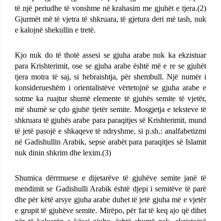
të një periudhe të vonshme në krahasim me gjuhët e tjera.(2)
Gjurmët më të vjetra
të shkruara, të gjetura deri më tash, nuk
e kalojnë shekullin e tretë.
Kjo nuk do të thotë assesi se gjuha arabe nuk ka ekzistuar
para Krishterimit, ose se gjuha arabe është më e re se gjuhët
tjera motra të saj, si hebraishtja, për shembull. Një numër i
konsiderueshëm i orientalistëve vërtetojnë se gjuha arabe e
sotme ka ruajtur shumë elemente të gjuhës semite të vjetër,
më shumë se çdo gjuhë tjetër semite. Mosgjetja e teksteve të
shkruara të gjuhës arabe para paraqitjes së Krishterimit, mund
të jetë pasojë e shkaqeve të ndryshme, si p.sh.: analfabetizmi
në Gadishullin Arabik, sepse arabët para paraqitjes së Islamit
nuk dinin shkrim dhe lexim.(3)
Shumica dërrmuese e dijetarëve të gjuhëve semite janë të
mendimit se Gadishulli Arabik është djepi i semitëve të parë
dhe për këtë arsye gjuha arabe duhet të jetë gjuha më e vjetër
e grupit të gjuhëve semite. Mirëpo, për fat të keq ajo që dihet