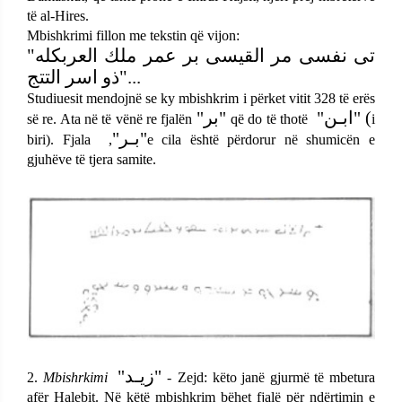
të al-Hires.
Mbishkrimi fillon me tekstin që vijon:
"
العربكله
ملك
عمر
بر
القيسى
مر
نفسى
تى
التتج
اسر
ذو
"...
Studiuesit mendojnë se ky mbishkrim i përket vitit 328 të erës
"
بر
"
"
ابـن
" (
së
re. Ata në të vënë re fjalën
që do të thotë
i
"
بـر
"
biri). Fjala
,
e
cila është përdorur në shumicën e
gjuhëve të tjera samite.
"
زيـد
"
2.
Mbishrkimi
-
Zejd: këto janë gjurmë të mbetura
afër Halebit. Në këtë mbishkrim bëhet fjalë për ndërtimin e