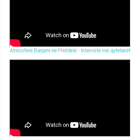
Atmosferë Barjami në Prishtinë - Intervistë me qytetarët