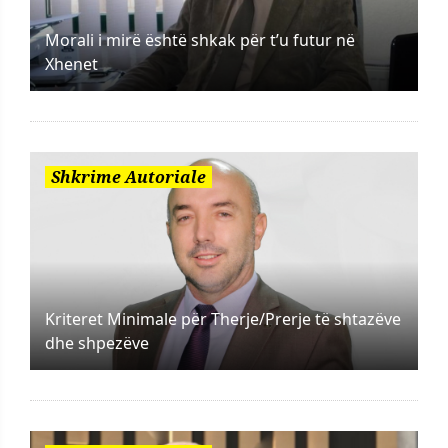
Morali i mirë është shkak për t’u futur në
Xhenet
Shkrime Autoriale
Kriteret Minimale për Therje/Prerje të shtazëve
dhe shpezëve