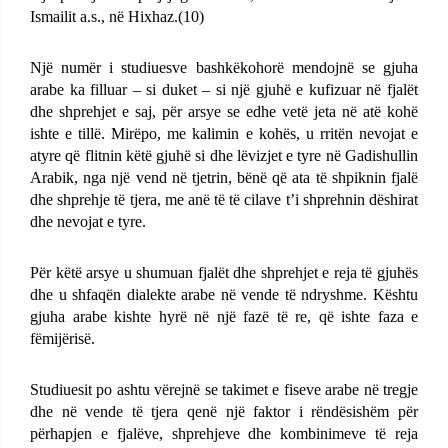
Ismailit a.s., në Hixhaz.(10)
Një numër i studiuesve bashkëkohorë mendojnë se gjuha
arabe ka filluar – si duket – si një gjuhë e kufizuar në fjalët
dhe shprehjet e saj, për arsye se edhe vetë jeta në atë kohë
ishte e tillë. Mirëpo, me kalimin e kohës, u rritën nevojat e
atyre që flitnin këtë gjuhë si dhe lëvizjet e tyre në Gadishullin
Arabik, nga një vend në tjetrin, bënë që ata të shpiknin fjalë
dhe shprehje të tjera, me anë të të cilave t’i shprehnin dëshirat
dhe nevojat e tyre.
Për këtë arsye u shumuan fjalët dhe shprehjet e reja të gjuhës
dhe u shfaqën dialekte arabe në vende të ndryshme. Kështu
gjuha arabe kishte hyrë në një fazë të re, që ishte faza e
fëmijërisë.
Studiuesit po ashtu vërejnë se takimet e fiseve arabe në tregje
dhe në vende të tjera qenë një faktor i rëndësishëm për
përhapjen e fjalëve, shprehjeve dhe kombinimeve të reja