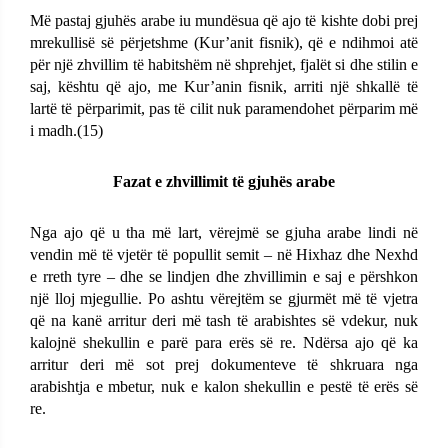
Më pastaj gjuhës arabe iu mundësua që ajo të kishte dobi prej
mrekullisë së përjetshme (Kur’anit fisnik), që e ndihmoi atë
për një zhvillim të habitshëm në shprehjet, fjalët si dhe stilin e
saj, kështu që ajo, me Kur’anin fisnik, arriti një shkallë të
lartë të përparimit, pas të cilit nuk paramendohet përparim më
i madh.(15)
Fazat e zhvillimit të gjuhës arabe
Nga ajo që u tha më lart, vërejmë se gjuha arabe lindi në
vendin më të vjetër të popullit semit – në Hixhaz dhe Nexhd
e rreth tyre – dhe se lindjen dhe zhvillimin e saj e përshkon
një lloj mjegullie. Po ashtu vërejtëm se gjurmët më të vjetra
që na kanë arritur deri më tash të arabishtes së vdekur, nuk
kalojnë shekullin e parë para erës së re. Ndërsa ajo që ka
arritur deri më sot prej dokumenteve të shkruara nga
arabishtja e mbetur, nuk e kalon shekullin e pestë të erës së
re.