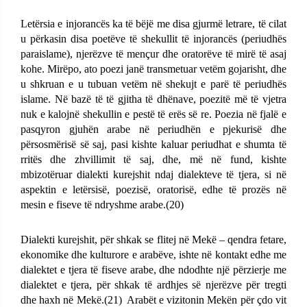
Letërsia e injorancës ka të bëjë me disa gjurmë letrare, të cilat
u përkasin disa poetëve të shekullit të injorancës (periudhës
paraislame), njerëzve të mençur dhe oratorëve të mirë të asaj
kohe. Mirëpo, ato poezi janë transmetuar vetëm gojarisht, dhe
u shkruan e u tubuan vetëm në shekujt e parë të periudhës
islame. Në bazë të të gjitha të dhënave, poezitë më të vjetra
nuk e kalojnë shekullin e pestë të erës së re. Poezia në fjalë e
pasqyron gjuhën arabe në periudhën e pjekurisë dhe
përsosmërisë së saj, pasi kishte kaluar periudhat e shumta të
rritës dhe zhvillimit të saj, dhe, më në fund, kishte
mbizotëruar dialekti kurejshit ndaj dialekteve të tjera, si në
aspektin e letërsisë, poezisë, oratorisë, edhe të prozës në
mesin e fiseve të ndryshme arabe.(
20)
Dialekti kurejshit, për shkak se flitej në Mekë – qendra fetare,
ekonomike dhe kulturore e arabëve, ishte në kontakt edhe me
dialektet e tjera të fiseve arabe, dhe ndodhte një përzierje me
dialektet e tjera, për shkak të ardhjes së njerëzve për tregti
dhe haxh në Mekë.(
21)
Arabët e vizitonin Mekën për çdo vit