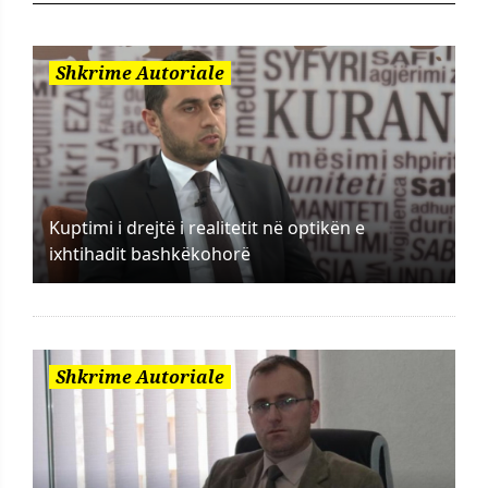
Shkrime Autoriale
Kuptimi i drejtë i realitetit në optikën e
ixhtihadit bashkëkohorë
Shkrime Autoriale