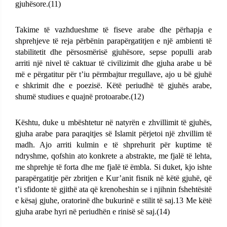
gjuhësore.(11)
Takime të vazhdueshme të fiseve arabe dhe përhapja e
shprehjeve të reja përbënin parapërgatitjen e një ambienti të
stabilitetit dhe përsosmërisë gjuhësore, sepse populli arab
arriti një nivel të caktuar të civilizimit dhe gjuha arabe u bë
më e përgatitur për t’iu përmbajtur rregullave, ajo u bë gjuhë
e shkrimit dhe e poezisë. Këtë periudhë të gjuhës arabe,
shumë studiues e quajnë protoarabe.(12)
Kështu, duke u mbështetur në natyrën e zhvillimit të gjuhës,
gjuha arabe para paraqitjes së Islamit përjetoi një zhvillim të
madh. Ajo arriti kulmin e të shprehurit për kuptime të
ndryshme, qofshin ato konkrete a abstrakte, me fjalë të lehta,
me shprehje të forta dhe me fjalë të ëmbla. Si duket, kjo ishte
parapërgatitje për zbritjen e Kur’anit fisnik në këtë gjuhë, që
t’i sfidonte të gjithë ata që krenoheshin se i njihnin fshehtësitë
e kësaj gjuhe, oratorinë dhe bukurinë e stilit të saj.13 Me këtë
gjuha arabe hyri në periudhën e rinisë së saj.(14)