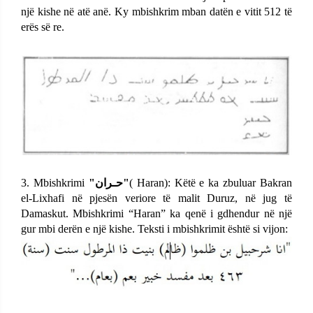
një kishe në atë
anë. Ky mbishkrim mban datën e vitit 512 të
erës së re.
3.
Mbishkrimi
"حـران"
(
Haran): Këtë e ka zbuluar Bakran
el-Lixhafi në pjesën veriore të malit Duruz, në jug të
Damaskut. Mbishkrimi “Haran” ka qenë i gdhendur në një
gur mbi derën e një kishe. Teksti i mbishkrimit është si vijon: