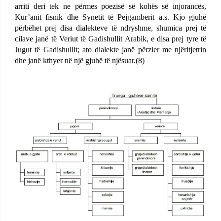
arriti deri tek ne përmes poezisë së kohës së injorancës,
Kur’anit fisnik dhe Synetit të Pejgamberit a.s. Kjo gjuhë
përbëhet prej disa dialekteve të ndryshme, shumica prej të
cilave janë të Veriut të Gadishullit Arabik, e disa prej tyre të
Jugut të Gadishullit; ato dialekte janë përzier me njëritjetrin
dhe janë kthyer në një gjuhë të njësuar.(8)