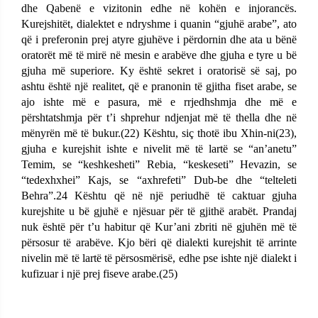
dhe Qabenë e vizitonin edhe në kohën e injorancës.
Kurejshitët, dialektet e ndryshme i quanin “gjuhë arabe”, ato
që i preferonin prej atyre gjuhëve i përdornin dhe ata u bënë
oratorët më të mirë në mesin e arabëve dhe gjuha e tyre u bë
gjuha më superiore. Ky është sekret i oratorisë së saj, po
ashtu është një realitet, që e pranonin të gjitha fiset arabe, se
ajo ishte më e pasura, më e rrjedhshmja dhe më e
përshtatshmja për t’i shprehur ndjenjat më të thella dhe në
mënyrën më të bukur.(
22)
Kështu, siç thotë ibu Xhin-ni(
23)
,
gjuha e kurejshit ishte e nivelit më të lartë se “an’anetu”
Temim, se “keshkesheti” Rebia, “keskeseti” Hevazin, se
“tedexhxhei” Kajs, se “axhrefeti” Dub-be dhe “telteleti
Behra”.
24
Kështu që në një periudhë të caktuar gjuha
kurejshite u bë gjuhë e njësuar për të gjithë arabët. Prandaj
nuk është për t’u habitur që Kur’ani zbriti në gjuhën më të
përsosur të arabëve. Kjo bëri që dialekti kurejshit të arrinte
nivelin më të lartë të përsosmërisë, edhe pse ishte një dialekt i
kufizuar i një prej fiseve arabe.(25)