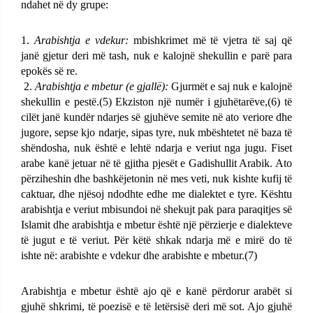
ndahet në dy grupe:
1.
Arabishtja e vdekur:
mbishkrimet më të vjetra të saj që
janë gjetur deri më tash, nuk e kalojnë shekullin e parë para
epokës së re.
2.
Arabishtja e mbetur (e gjallë):
Gjurmët e saj nuk e kalojnë
shekullin e pestë.(5) Ekziston një numër i gjuhëtarëve,(6) të
cilët janë kundër ndarjes së gjuhëve semite në ato veriore dhe
jugore, sepse kjo ndarje, sipas tyre, nuk mbështetet në baza të
shëndosha, nuk është e lehtë ndarja e veriut nga jugu. Fiset
arabe kanë jetuar në të gjitha pjesët e Gadishullit Arabik. Ato
përziheshin dhe bashkëjetonin në mes veti, nuk kishte kufij të
caktuar, dhe njësoj ndodhte edhe me dialektet e tyre. Kështu
arabishtja e veriut mbisundoi në shekujt pak para paraqitjes së
Islamit dhe arabishtja e mbetur është një përzierje e dialekteve
të jugut e të veriut. Për këtë shkak ndarja më e mirë do të
ishte në: arabishte e vdekur dhe arabishte e mbetur.(7)
Arabishtja e mbetur është ajo që e kanë përdorur arabët si
gjuhë shkrimi, të poezisë e të letërsisë deri më sot. Ajo gjuhë