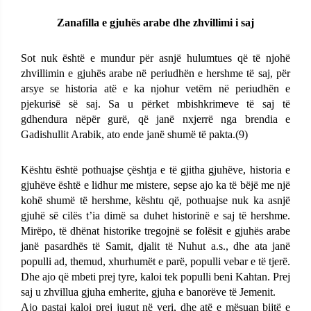
Zanafilla e gjuhës arabe dhe zhvillimi i saj
Sot nuk është e mundur për asnjë hulumtues që të njohë
zhvillimin e gjuhës arabe në periudhën e hershme të saj, për
arsye se historia atë e ka njohur vetëm në periudhën e
pjekurisë së saj. Sa u përket mbishkrimeve të saj të
gdhendura nëpër gurë, që janë nxjerrë nga brendia e
Gadishullit Arabik, ato ende janë shumë të pakta.(9)
Kështu është pothuajse çështja e të gjitha gjuhëve, historia e
gjuhëve është e lidhur me mistere, sepse ajo ka të bëjë me një
kohë shumë të hershme, kështu që, pothuajse nuk ka asnjë
gjuhë së cilës t’ia dimë sa duhet historinë e saj të hershme.
Mirëpo, të dhënat historike tregojnë se folësit e gjuhës arabe
janë pasardhës të Samit, djalit të Nuhut a.s., dhe ata janë
populli ad, themud, xhurhumët e parë, populli vebar e të tjerë.
Dhe ajo që mbeti prej tyre, kaloi tek populli beni Kahtan. Prej
saj u zhvillua gjuha emherite, gjuha e banorëve të Jemenit.
Ajo pastaj kaloi prej jugut në veri, dhe atë e mësuan bijtë e