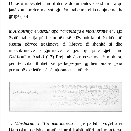
Duke u mbështetur në dritën e dokumenteve të shkruara që
janë zbuluar deri më sot, gjuhën arabe mund ta ndajmë në dy
grupe.(16)
a)
Arabishtja e vdekur apo “arabishtja e mbishkrimeve”:
ajo
është arabishtja për historinë e së cilës nuk kemi të dhëna të
sigurta përveç tregimeve të librave të shenjtë si dhe
mbishkrimeve e gjurmëve të tjera që janë gjetur në
Gadishullin Arabik.(17) Prej mbishkrimeve më të njohura,
për të cilat thuhet se përfaqësojnë gjuhën arabe para
periudhës së letërsisë së injorancës, janë tri:
1.
Mbishkrimi i “En-nem-maretu”:
një pallat i vogël afër
Damaskut, që ishte pronë e Imrul Kajsit, njëri prej mbretërve