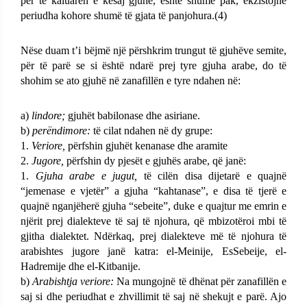
për të kaluarën e kësaj gjuhe, është shumë pak, ekzistojnë
periudha kohore shumë të gjata të panjohura.(4)
Nëse duam t’i bëjmë një përshkrim trungut të gjuhëve semite,
për të parë se si është ndarë prej tyre gjuha arabe, do të
shohim se ato gjuhë në zanafillën e tyre ndahen në:
a)
lindore;
gjuhët babilonase dhe asiriane.
b)
perëndimore:
të cilat ndahen në dy grupe:
1.
Veriore,
përfshin gjuhët kenanase dhe aramite
2.
Jugore,
përfshin dy pjesët e gjuhës arabe, që janë:
1.
Gjuha arabe e jugut,
të cilën disa dijetarë e quajnë
“jemenase e vjetër” a gjuha “kahtanase”, e disa të tjerë e
quajnë nganjëherë gjuha “sebeite”, duke e quajtur me emrin e
njërit prej dialekteve të saj të njohura, që mbizotëroi mbi të
gjitha dialektet. Ndërkaq, prej dialekteve më të njohura të
arabishtes jugore janë katra: el-Meinije, EsSebeije, el-
Hadremije dhe el-Kitbanije.
b)
Arabishtja veriore:
Na mungojnë të dhënat për zanafillën e
saj si dhe periudhat e zhvillimit të saj në shekujt e parë. Ajo