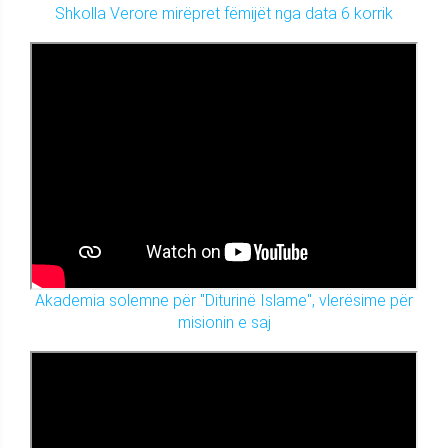
Shkolla Verore mirëpret fëmijët nga data 6 korrik
Akademia solemne për "Diturinë Islame", vlerësime për
misionin e saj