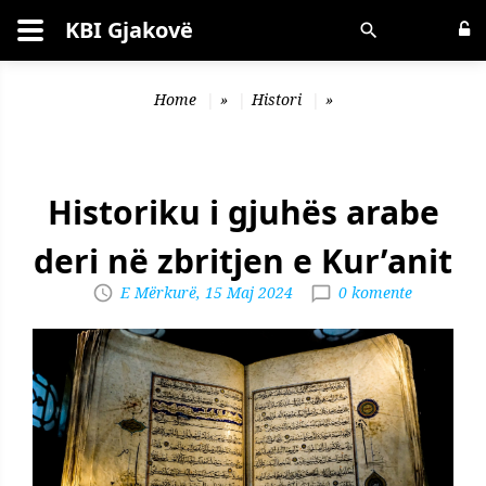
KBI Gjakovë
Kërko
Home
»
Histori
»
Historiku i gjuhës arabe
deri në zbritjen e Kur’anit
E Mërkurë, 15 Maj 2024
0 komente