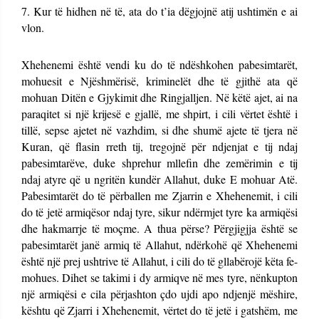
7. Kur të hidhen në të, ata do t’ia dëgjojnë atij ushtimën e ai
vlon.
Xhehenemi është vendi ku do të ndëshkohen pabesimtarët,
mohuesit e Njëshmërisë, kriminelët dhe të gjithë ata që
mohuan Ditën e Gjykimit dhe Ringjalljen. Në këtë ajet, ai na
paraqitet si një krijesë e gjallë, me shpirt, i cili vërtet është i
tillë, sepse ajetet në vazhdim, si dhe shumë ajete të tjera në
Kuran, që flasin rreth tij, tregojnë për ndjenjat e tij ndaj
pabesimtarëve, duke shprehur mllefin dhe zemërimin e tij
ndaj atyre që u ngritën kundër Allahut, duke E mohuar Atë.
Pabesimtarët do të përballen me Zjarrin e Xhehenemit, i cili
do të jetë armiqësor ndaj tyre, sikur ndërmjet tyre ka armiqësi
dhe hakmarrje të moçme. A thua përse? Përgjigjja është se
pabesimtarët janë armiq të Allahut, ndërkohë që Xhehenemi
është një prej ushtrive të Allahut, i cili do të gllabërojë këta fe-
mohues. Dihet se takimi i dy armiqve në mes tyre, nënkupton
një armiqësi e cila përjashton çdo ujdi apo ndjenjë mëshire,
kështu që Zjarri i Xhehenemit, vërtet do të jetë i gatshëm, me