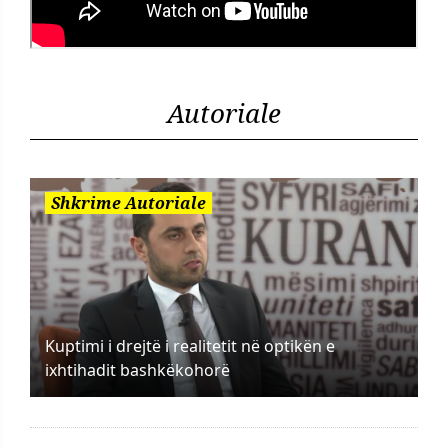
Autoriale
Shkrime Autoriale
Kuptimi i drejtë i realitetit në optikën e
ixhtihadit bashkëkohorë