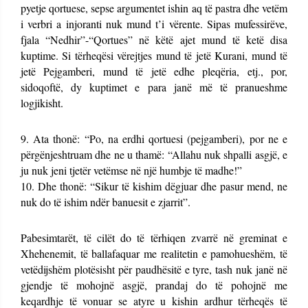
pyetje qortuese, sepse argumentet ishin aq të pastra dhe vetëm
i verbri a injoranti nuk mund t’i vërente. Sipas mufessirëve,
fjala “Nedhir”-“Qortues” në këtë ajet mund të ketë disa
kuptime. Si tërheqësi vërejtjes mund të jetë Kurani, mund të
jetë Pejgamberi, mund të jetë edhe pleqëria, etj., por,
sidoqoftë, dy kuptimet e para janë më të pranueshme
logjikisht.
9. Ata thonë: “Po, na erdhi qortuesi (pejgamberi), por ne e
përgënjeshtruam dhe ne u thamë: “Allahu nuk shpalli asgjë, e
ju nuk jeni tjetër vetëmse në një humbje të madhe!”
10. Dhe thonë: “Sikur të kishim dëgjuar dhe pasur mend, ne
nuk do të ishim ndër banuesit e zjarrit”.
Pabesimtarët, të cilët do të tërhiqen zvarrë në greminat e
Xhehenemit, të ballafaquar me realitetin e pamohueshëm, të
vetëdijshëm plotësisht për paudhësitë e tyre, tash nuk janë në
gjendje të mohojnë asgjë, prandaj do të pohojnë me
keqardhje të vonuar se atyre u kishin ardhur tërheqës të