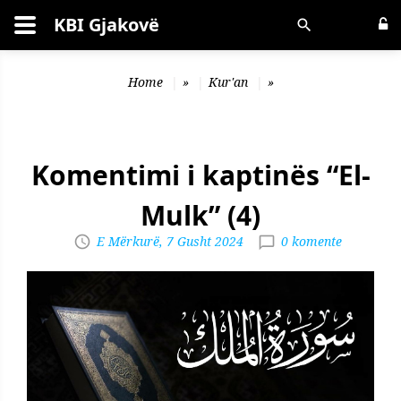
KBI Gjakovë
Kërko
Home
»
Kur'an
»
Komentimi i kaptinës “El-
Mulk” (4)
E Mërkurë, 7 Gusht 2024
0 komente