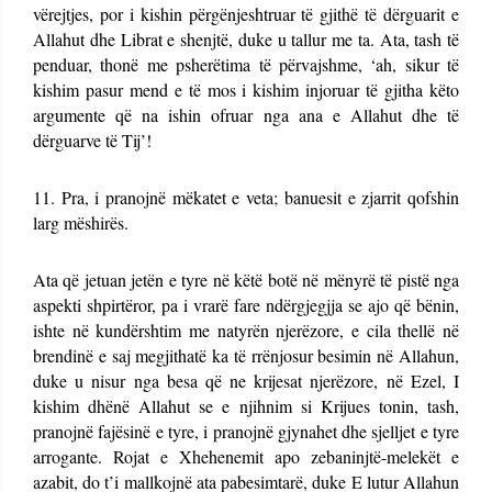
vërejtjes, por i kishin përgënjeshtruar të gjithë të dërguarit e
Allahut dhe Librat e shenjtë, duke u tallur me ta. Ata, tash të
penduar, thonë me psherëtima të përvajshme, ‘ah, sikur të
kishim pasur mend e të mos i kishim injoruar të gjitha këto
argumente që na ishin ofruar nga ana e Allahut dhe të
dërguarve të Tij’!
11. Pra, i pranojnë mëkatet e veta; banuesit e zjarrit qofshin
larg mëshirës.
Ata që jetuan jetën e tyre në këtë botë në mënyrë të pistë nga
aspekti shpirtëror, pa i vrarë fare ndërgjegjja se ajo që bënin,
ishte në kundërshtim me natyrën njerëzore, e cila thellë në
brendinë e saj megjithatë ka të rrënjosur besimin në Allahun,
duke u nisur nga besa që ne krijesat njerëzore, në Ezel, I
kishim dhënë Allahut se e njihnim si Krijues tonin, tash,
pranojnë fajësinë e tyre, i pranojnë gjynahet dhe sjelljet e tyre
arrogante. Rojat e Xhehenemit apo zebaninjtë-melekët e
azabit, do t’i mallkojnë ata pabesimtarë, duke E lutur Allahun