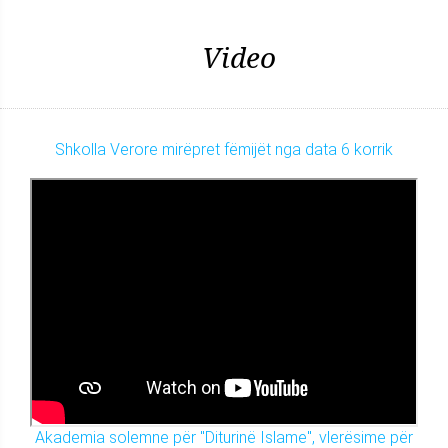
Video
Shkolla Verore mirëpret fëmijët nga data 6 korrik
Akademia solemne për "Diturinë Islame", vlerësime për