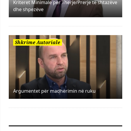
Kriteret Minimale për Therje/Prerje të shtazëve
dhe shpezëve
Shkrime Autoriale
Argumentet për madhërimin në ruku