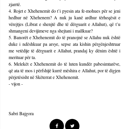
zjarrtë.
4. Rojet e Xhehenemit do t’i pyesin ata fe-mohues për se jeni
hedhur në Xhehenem? A nuk ju kanë ardhur tërheqësit e
vërejtjes (Librat e shenjtë dhe të dërguarit e Allahut), që t’u
shmangeni devijimeve nga shejtani i mallkuar?
5. Banorët e Xhehenemit do të pranojnë se Allahu nuk është
duke i ndëshkuar pa arsye, sepse ata kishin përgënjeshtruar
me vetëdije të dërguarit e Allahut, prandaj ky dënim është i
merituar për ta.
6. Melekët e Xhehenemit do të luten kundër pabesimtarëve,
që ata të mos i përfshijë kurrë mëshira e Allahut, por të digjen
përjetësisht në Skëterrat e Xhehenemit.
- vijon -
Sabri Bajgora