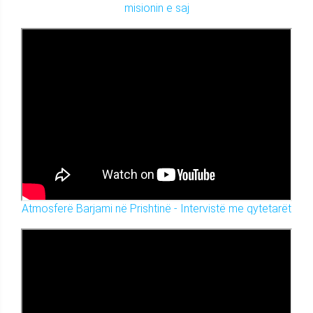
misionin e saj
Atmosferë Barjami në Prishtinë - Intervistë me qytetarët