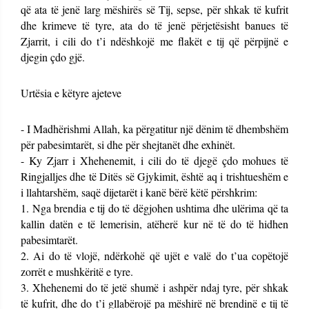
që ata të jenë larg mëshirës së Tij, sepse, për shkak të kufrit
dhe krimeve të tyre, ata do të jenë përjetësisht banues të
Zjarrit, i cili do t’i ndëshkojë me flakët e tij që përpijnë e
djegin çdo gjë.
Urtësia e këtyre ajeteve
- I Madhërishmi Allah, ka përgatitur një dënim të dhembshëm
për pabesimtarët, si dhe për shejtanët dhe exhinët.
- Ky Zjarr i Xhehenemit, i cili do të djegë çdo mohues të
Ringjalljes dhe të Ditës së Gjykimit, është aq i trishtueshëm e
i llahtarshëm, saqë dijetarët i kanë bërë këtë përshkrim:
1. Nga brendia e tij do të dëgjohen ushtima dhe ulërima që ta
kallin datën e të lemerisin, atëherë kur në të do të hidhen
pabesimtarët.
2. Ai do të vlojë, ndërkohë që ujët e valë do t’ua copëtojë
zorrët e mushkëritë e tyre.
3. Xhehenemi do të jetë shumë i ashpër ndaj tyre, për shkak
të kufrit, dhe do t’i gllabërojë pa mëshirë në brendinë e tij të