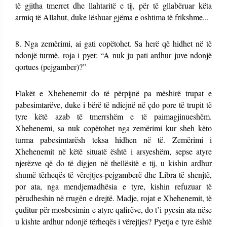
të gjitha tmerret dhe llahtaritë e tij, për të gllabëruar këta
armiq të Allahut, duke lëshuar gjëma e oshtima të frikshme...
8. Nga zemërimi, ai gati copëtohet. Sa herë që hidhet në të
ndonjë turmë, roja i pyet: “A nuk ju pati ardhur juve ndonjë
qortues (pejgamber)?”
Flakët e Xhehenemit do të përpijnë pa mëshirë trupat e
pabesimtarëve, duke i bërë të ndiejnë në çdo pore të trupit të
tyre këtë azab të tmerrshëm e të paimagjinueshëm.
Xhehenemi, sa nuk copëtohet nga zemërimi kur sheh këto
turma pabesimtarësh teksa hidhen në të. Zemërimi i
Xhehenemit në këtë situatë është i arsyeshëm, sepse atyre
njerëzve që do të digjen në thellësitë e tij, u kishin ardhur
shumë tërheqës të vërejtjes-pejgamberë dhe Libra të shenjtë,
por ata, nga mendjemadhësia e tyre, kishin refuzuar të
përudheshin në rrugën e drejtë. Madje, rojat e Xhehenemit, të
çuditur për mosbesimin e atyre qafirëve, do t’i pyesin ata nëse
u kishte ardhur ndonjë tërheqës i vërejtjes? Pyetja e tyre është