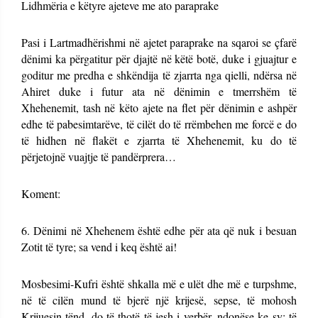
Lidhmëria e këtyre ajeteve me ato paraprake
Pasi i Lartmadhërishmi në ajetet paraprake na sqaroi se çfarë
dënimi ka përgatitur për djajtë në këtë botë, duke i gjuajtur e
goditur me predha e shkëndija të zjarrta nga qielli, ndërsa në
Ahiret duke i futur ata në dënimin e tmerrshëm të
Xhehenemit, tash në këto ajete na flet për dënimin e ashpër
edhe të pabesimtarëve, të cilët do të rrëmbehen me forcë e do
të hidhen në flakët e zjarrta të Xhehenemit, ku do të
përjetojnë vuajtje të pandërprera…
Koment:
6. Dënimi në Xhehenem është edhe për ata që nuk i besuan
Zotit të tyre; sa vend i keq është ai!
Mosbesimi-Kufri është shkalla më e ulët dhe më e turpshme,
në të cilën mund të bjerë një krijesë, sepse, të mohosh
Krijuesin tënd, do të thotë të jesh i verbër, ndonëse ke sy; të