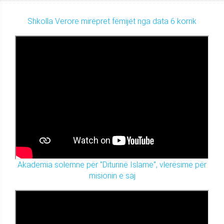
Shkolla Verore mirëpret fëmijët nga data 6 korrik
Akademia solemne për "Diturinë Islame", vlerësime për
misionin e saj