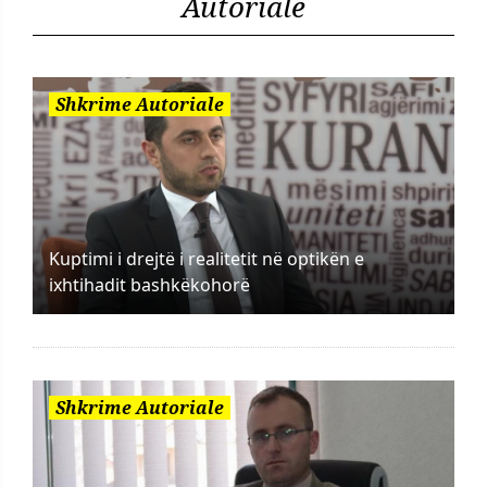
Autoriale
Shkrime Autoriale
Kuptimi i drejtë i realitetit në optikën e
ixhtihadit bashkëkohorë
Shkrime Autoriale