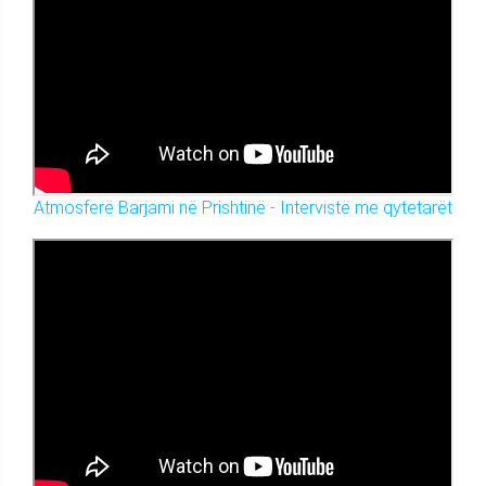
Atmosferë Barjami në Prishtinë - Intervistë me qytetarët