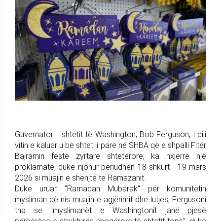
Guvernatori i shtetit të Washington, Bob Ferguson, i cili
vitin e kaluar u bë shteti i parë në SHBA që e shpalli Fitër
Bajramin festë zyrtare shtetërore, ka nxjerrë një
proklamatë, duke njohur periudhën 18 shkurt - 19 mars
2026 si muajin e shenjtë të Ramazanit.
Duke uruar "Ramadan Mubarak" për komunitetin
mysliman që nis muajin e agjërimit dhe lutjes, Fergusoni
tha se "myslimanët e Washingtonit janë pjesë