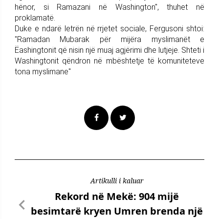
hënor, si Ramazani në Washington", thuhet në
proklamatë.
Duke e ndarë letrën në rrjetet sociale, Fergusoni shtoi:
"Ramadan Mubarak për mijëra myslimanët e
Ëashingtonit që nisin një muaj agjërimi dhe lutjeje. Shteti i
Washingtonit qëndron në mbështetje të komuniteteve
tona myslimane"
Artikulli i kaluar
Rekord në Mekë: 904 mijë
besimtarë kryen Umren brenda një