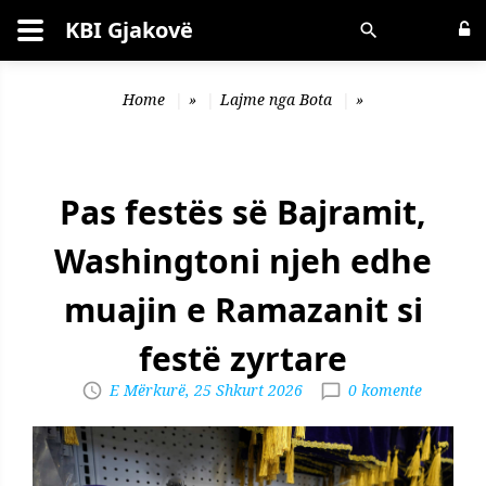
KBI Gjakovë
Kërko
Home
»
Lajme nga Bota
»
Pas festës së Bajramit,
Washingtoni njeh edhe
muajin e Ramazanit si
festë zyrtare
E Mërkurë, 25 Shkurt 2026
0 komente