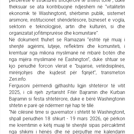
përbërëse e strukturës shoqërore të shtetit tonë", duke
theksuar se ata kontribuojnë ndjeshëm në "vitalitetin
ekonomik të Washingtonit, shërbimin publik, sistemet
arsimore, institucionet shëndetësore, bizneset e vogla,
sektorin e teknologjisë, artin dhe kulturën, si dhe
organizatat jofitimprurëse dhe komunitare".
Në dokument thuhet se Ramazani "është një muaj i
shenjtë agjërimi, lutjeje, reflektimi dhe komuniteti, i
kremtuar nga miliona myslimanë në mbarë botën dhe
nga mijëra myslimanë në Ëashington", duke shtuar se
kjo periudhë forcon vlerat e "bujarisë, vetëdisiplinës,
mirënjohjes dhe kujdesit për fqinjët", transmeton
Zeri.info.
Fergusoni përmendi gjithashtu ligjin shtetëror të vitit
2025, i cili njeh zyrtarisht Fitër Bajramin dhe Kurban
Bajramin si festa shtetërore, duke e bërë Washingtonin
shtetin e parë që ndërmerr një hap të tillë.
"Në cilësinë time si guvernator i shtetit të Washingtonit,
shpall periudhën 18 shkurt - 19 mars 2026, që përkon
me kremtimin e këtij muaji të shenjtë sipas përcaktimit
nga shikimi i hënës dhe në përputhje me kalendarin