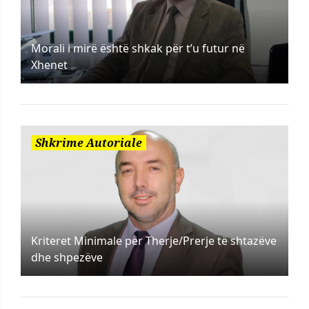
Morali i mirë është shkak për t’u futur në
Xhenet
Shkrime Autoriale
Kriteret Minimale për Therje/Prerje të shtazëve
dhe shpezëve