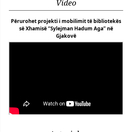
Video
Përurohet projekti i mobilimit të bibliotekës
së Xhamisë “Sylejman Hadum Aga” në
Gjakovë