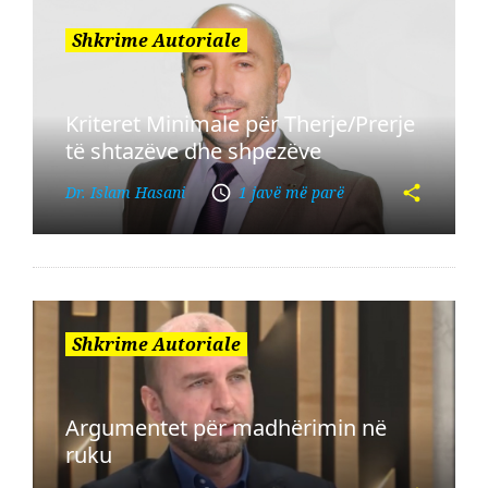
Shkrime Autoriale
Kriteret Minimale për Therje/Prerje
të shtazëve dhe shpezëve
Dr. Islam Hasani
1 javë më parë
Shkrime Autoriale
Argumentet për madhërimin në
ruku