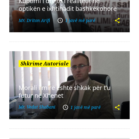
Kuptimi i drejtë i realitetit në
optikën e ixhtihadit bashkëkohorë
Mr. Driton Arifi
1 javë më parë
Shkrime Autoriale
Morali i mirë është shkak për t’u
futur në Xhenet
Mr. Vedat Shabani
1 javë më parë