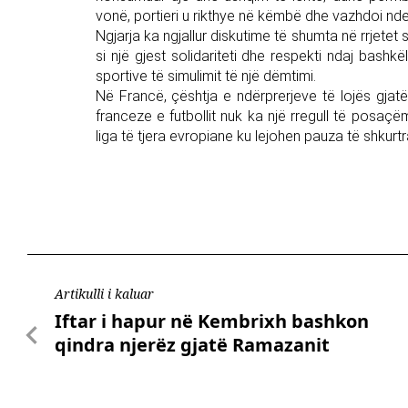
vonë, portieri u rikthye në këmbë dhe vazhdoi nde
Ngjarja ka ngjallur diskutime të shumta në rrjetet
si një gjest solidariteti dhe respekti ndaj bashkë
sportive të simulimit të një dëmtimi.
Në Francë, çështja e ndërprerjeve të lojës gj
franceze e futbollit nuk ka një rregull të posaçë
liga të tjera evropiane ku lejohen pauza të shkurtr
Artikulli i kaluar
Iftar i hapur në Kembrixh bashkon
qindra njerëz gjatë Ramazanit