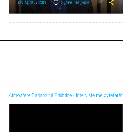
Dr. Ejup Haziri
1 javë më parë
Atmosferë Barjami në Prishtinë - Intervistë me qytetarët