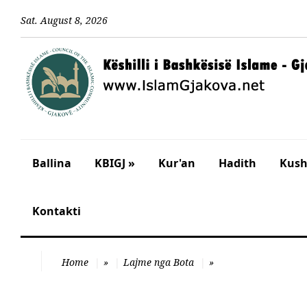
Sat
.
August
8
,
2026
Ballina
KBIGJ »
Kur'an
Hadith
Kusht
Kontakti
Home
»
Lajme nga Bota
»