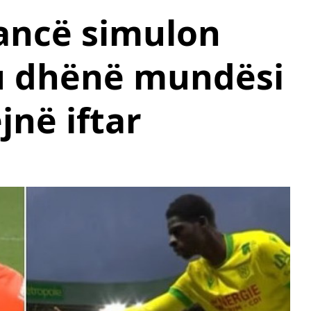
rancë simulon
’u dhënë mundësi
jnë iftar