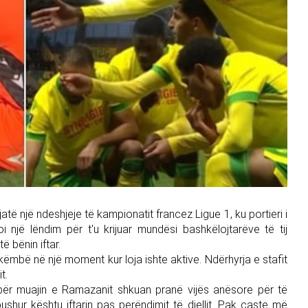
ë një ndeshjeje të kampionatit francez Ligue 1, ku portieri i
një lëndim për t'u krijuar mundësi bashkëlojtarëve të tij
ë bënin iftar.
këmbë në një moment kur loja ishte aktive. Ndërhyrja e stafit
t.
 për muajin e Ramazanit shkuan pranë vijës anësore për të
hur kështu iftarin pas perëndimit të diellit. Pak çaste më