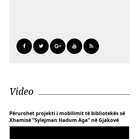
Video
Përurohet projekti i mobilimit të bibliotekës së
Xhamisë “Sylejman Hadum Aga” në Gjakovë