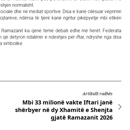
shjen normalisht.
 sociale dhe në mediat sportive. Disa e kanë cilësuar veprimin
lojtarëve, ndërsa të tjerë kanë ngritur pikëpyetje mbi etikën
atë Ramazanit ka qenë temë debati edhe më herët. Federata
m që detyron ndalimin e ndeshjes për iftar, ndryshe nga disa
a simbolike.
Artikulli radhës
Mbi 33 milionë vakte Iftari janë
shërbyer në dy Xhamitë e Shenjta
gjatë Ramazanit 2026