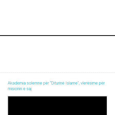
Akademia solemne për "Diturinë Islame", vlerësime për
misionin e saj