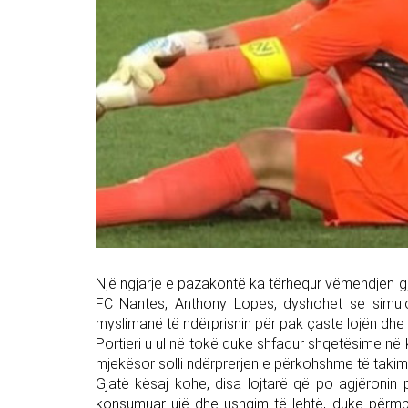
Një ngjarje e pazakontë ka tërhequr vëmendjen gjat
FC Nantes, Anthony Lopes, dyshohet se simuloi 
myslimanë të ndërprisnin për pak çaste lojën dhe t
Portieri u ul në tokë duke shfaqur shqetësime në 
mjekësor solli ndërprerjen e përkohshme të takimi
Gjatë kësaj kohe, disa lojtarë që po agjëronin
konsumuar ujë dhe ushqim të lehtë, duke përmbus