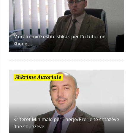
Morali i mirë është shkak për t’u futur në
Xhenet
Shkrime Autoriale
Kriteret Minimale për Therje/Prerje të shtazëve
dhe shpezëve