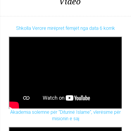
Video
Shkolla Verore mirëpret fëmijët nga data 6 korrik
Akademia solemne për "Diturinë Islame", vlerësime për
misionin e saj