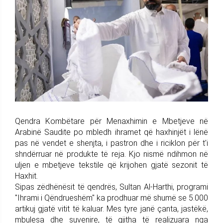
Qendra Kombëtare për Menaxhimin e Mbetjeve në
Arabinë Saudite po mbledh ihramet që haxhinjët i lënë
pas në vendet e shenjta, i pastron dhe i riciklon për t'i
shndërruar në produkte të reja. Kjo nismë ndihmon në
uljen e mbetjeve tekstile që krijohen gjatë sezonit të
Haxhit.
Sipas zëdhënësit të qendrës, Sultan Al-Harthi, programi
"Ihrami i Qëndrueshëm" ka prodhuar më shumë se 5.000
artikuj gjatë vitit të kaluar. Mes tyre janë çanta, jastëkë,
mbulesa dhe suvenire, të gjitha të realizuara nga