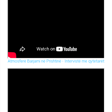
Atmosferë Barjami në Prishtinë - Intervistë me qytetarët