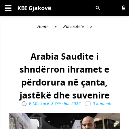
KBI Gjakovë
Kërko
Home
»
Kuriozitete
»
Arabia Saudite i
shndërron ihramet e
përdorura në çanta,
jastëkë dhe suvenire
E Mërkurë, 3 Qërshor 2026
0 komente