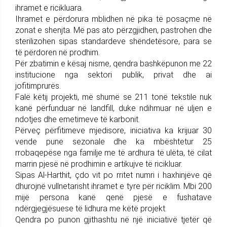
ihramet e ricikluara.
Ihramet e përdorura mblidhen në pika të posaçme në
zonat e shenjta. Më pas ato përzgjidhen, pastrohen dhe
sterilizohen sipas standardeve shëndetësore, para se
të përdoren në prodhim.
Për zbatimin e kësaj nisme, qendra bashkëpunon me 22
institucione nga sektori publik, privat dhe ai
jofitimprurës.
Falë këtij projekti, më shumë se 211 tonë tekstile nuk
kanë përfunduar në landfill, duke ndihmuar në uljen e
ndotjes dhe emetimeve të karbonit.
Përveç përfitimeve mjedisore, iniciativa ka krijuar 30
vende pune sezonale dhe ka mbështetur 25
rrobaqepëse nga familje me të ardhura të ulëta, të cilat
marrin pjesë në prodhimin e artikujve të ricikluar.
Sipas Al-Harthit, çdo vit po rritet numri i haxhinjëve që
dhurojnë vullnetarisht ihramet e tyre për riciklim. Mbi 200
mijë persona kanë qenë pjesë e fushatave
ndërgjegjësuese të lidhura me këtë projekt.
Qendra po punon gjithashtu në një iniciativë tjetër që