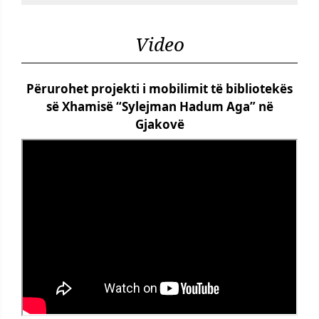
Video
Përurohet projekti i mobilimit të bibliotekës
së Xhamisë “Sylejman Hadum Aga” në
Gjakovë