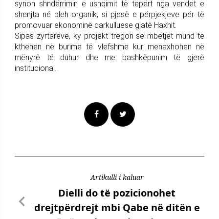
synon shndërrimin e ushqimit të tepërt nga vendet e
shenjta në pleh organik, si pjesë e përpjekjeve për të
promovuar ekonominë qarkulluese gjatë Haxhit.
Sipas zyrtarëve, ky projekt tregon se mbetjet mund të
kthehen në burime të vlefshme kur menaxhohen në
mënyrë të duhur dhe me bashkëpunim të gjerë
institucional.
Artikulli i kaluar
Dielli do të pozicionohet
drejtpërdrejt mbi Qabe në ditën e