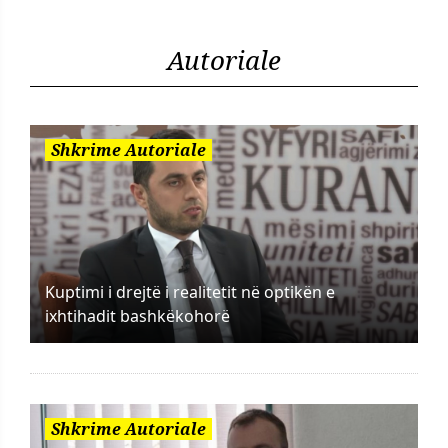
Autoriale
Shkrime Autoriale
Kuptimi i drejtë i realitetit në optikën e
ixhtihadit bashkëkohorë
Shkrime Autoriale