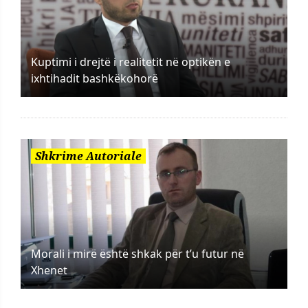
Kuptimi i drejtë i realitetit në optikën e
ixhtihadit bashkëkohorë
Shkrime Autoriale
Morali i mirë është shkak për t’u futur në
Xhenet