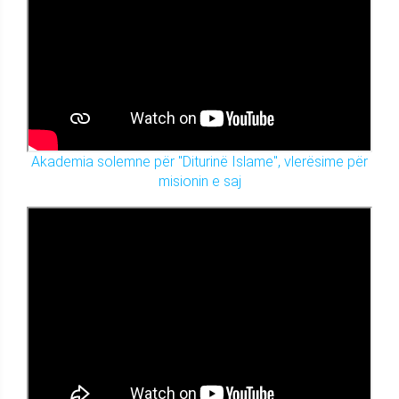
Akademia solemne për "Diturinë Islame", vlerësime për
misionin e saj