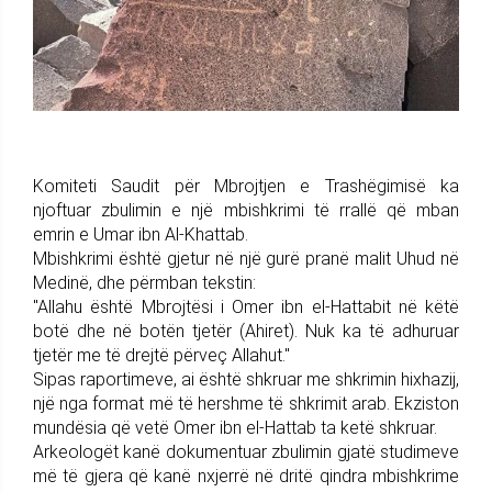
Komiteti Saudit për Mbrojtjen e Trashëgimisë ka
njoftuar zbulimin e një mbishkrimi të rrallë që mban
emrin e Umar ibn Al-Khattab.
Mbishkrimi është gjetur në një gurë pranë malit Uhud në
Medinë, dhe përmban tekstin:
"Allahu është Mbrojtësi i Omer ibn el-Hattabit në këtë
botë dhe në botën tjetër (Ahiret). Nuk ka të adhuruar
tjetër me të drejtë përveç Allahut."
Sipas raportimeve, ai është shkruar me shkrimin hixhazij,
një nga format më të hershme të shkrimit arab. Ekziston
mundësia që vetë Omer ibn el-Hattab ta ketë shkruar.
Arkeologët kanë dokumentuar zbulimin gjatë studimeve
më të gjera që kanë nxjerrë në dritë qindra mbishkrime