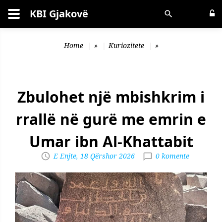
KBI Gjakovë
Kërko
Home
»
Kuriozitete
»
Zbulohet një mbishkrim i
rrallë në gurë me emrin e
Umar ibn Al-Khattabit
E Enjte, 18 Qërshor 2026
0 komente