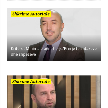
Shkrime Autoriale
Kriteret Minimale për Therje/Prerje të shtazëve
dhe shpezëve
Shkrime Autoriale