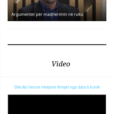
Argumentet për madhërimin në ruku
Video
Shkolla Verore mirëpret fëmijët nga data 6 korrik