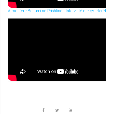
Atmosferë Barjami në Prishtinë - Intervistë me qytetarët