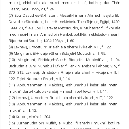
malikij, el-Ishrafu ala nuket mesaili-l hilaf, bot.l-rë, dar Thën
Hazm, 1420- 1999, v. I, f. 241.
(7) Ebu Davud es-Sixhistani, Mesaili-l imam Ahmed rivajetu Ebi
Davud es-Sixhistanij, bot.l-rë, mektebetu Thën Tejmije, Egjipt, 1420-
1999, v. I, f. 48; Ebu-l Berekat Mexhidudin, el-Muharrer fi-l fikhi ala
medhhebi-l imam Ahmed bin Hanbel, bot.Il-të, mektebetu-l mearif,
Rijad-Arabi Saudite, 1404-1984,v. I, f. 60.
(8) Leknevij, Umdetu-rr Rriajeh ala sherhi-l vikajeh, v. IT, f. 122.
(9) Merginani, El-Hidajeh-Sherh Bidajeti-l Mubtedi',v. I, f. 95.
(10) Merginani, El-Hidajeh-Sherh Bidajeti-I Mubtedi',v. I, f. 94;
Bedrudin el-Ajni, Nuhabu-l Efkar fi Tenkihi Mebani-l Ahbar, v. V, f.
370; 312. Leknevij, Umdetu-rr Rriajeh ala sherhi-l vikajeh, v. II, f.
122; Zejlei, Nasbu-rr Rrajeh, v. II, f. 14.
(11) Abdurrahman el-Makdisij, esh-Sherhu-l kebir ala metni-l
mukni', daru-l kutub el-arebij li-n neshri ve-t tevzi', v. II, f. 11.
(12) Leknevij, Umdetu-rr Rriajeh ala sherhi-I vikajeh, v. IT, f. 122.
(13) Abdurrahman el-Makdisij, esh-Sherhu-l kebir ala metni-l
mukni', v. II, f. 12.
(14) Kurani, el-A'rafë: 204.
(15) Burhanudin bin Muflih, el-Mubdi' fi sherhi-I mukni', bot.l-rë,