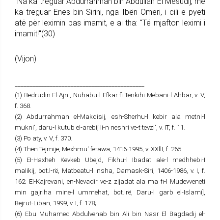
"Na ka treguar Abdurrahman bin Abdullah El Mesudij, më
ka treguar Enes bin Sirini, nga Ibën Omeri, i cili e pyeti
atë për leximin pas imamit, e ai tha: "Të mjafton leximi i
imamit!"(30)
(Vijon)
____________________________________________
(1) Bedrudin El-Ajni, Nuhabu-l Efkar fi Tenkihi Mebani-l Ahbar, v. V,
f. 368.
(2) Abdurrahman el-Makdisij, esh-Sherhu-l kebir ala metni-l
mukni', daru-l kutub el-arebij li-n neshri ve-t tevzi', v. IT, f. 11.
(3) Po aty, v. V, f. 370.
(4) Thën Tejmije, Mexhmu' fetawa, 1416-1995, v. XXllI, f. 265.
(5) EI-Haxheh Kevkeb Ubejd, Fikhu-l Ibadat ale-l medhhebi-I
maIikij, bot.l-rë, Matbeatu-l Insha, Damask-Siri, 1406-1986, v. I, f.
162; El-Kajrevani, en-Nevadir ve-z zijadat ala ma fi-l Mudevveneti
min gajriha mine-l ummehat, bot.lrë, Daru-l garb el-Islami],
Bejrut-Liban, 1999, v. I, f. 178;
(6) Ebu Muhamed Abdulvehab bin Ali bin Nasr El Bagdadij el-