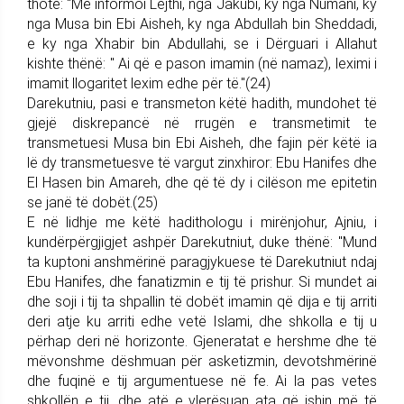
thotë: "Më informoi Lejthi, nga Jakubi, ky nga Numani, ky
nga Musa bin Ebi Aisheh, ky nga Abdullah bin Sheddadi,
e ky nga Xhabir bin Abdullahi, se i Dërguari i Allahut
kishte thënë: " Ai që e pason imamin (në namaz), leximi i
imamit llogaritet lexim edhe për të."(24)
Darekutniu, pasi e transmeton këtë hadith, mundohet të
gjejë diskrepancë në rrugën e transmetimit te
transmetuesi Musa bin Ebi Aisheh, dhe fajin për këtë ia
lë dy transmetuesve të vargut zinxhiror: Ebu Hanifes dhe
El Hasen bin Amareh, dhe që të dy i cilëson me epitetin
se janë të dobët.(25)
E në lidhje me këtë hadithologu i mirënjohur, Ajniu, i
kundërpërgjigjet ashpër Darekutniut, duke thënë: "Mund
ta kuptoni anshmërinë paragjykuese të Darekutniut ndaj
Ebu Hanifes, dhe fanatizmin e tij të prishur. Si mundet ai
dhe soji i tij ta shpallin të dobët imamin që dija e tij arriti
deri atje ku arriti edhe vetë Islami, dhe shkolla e tij u
përhap deri në horizonte. Gjeneratat e hershme dhe të
mëvonshme dëshmuan për asketizmin, devotshmërinë
dhe fuqinë e tij argumentuese në fe. Ai la pas vetes
shkollën e tij, dhe atë e vlerësuan ata që ishin më të