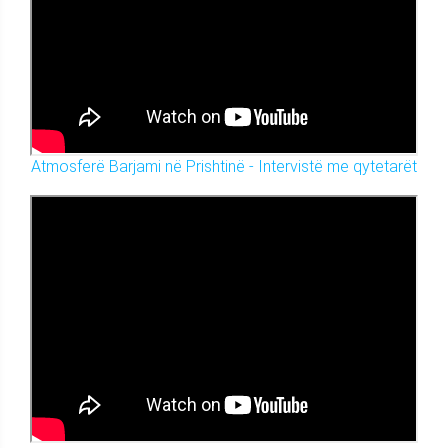
Atmosferë Barjami në Prishtinë - Intervistë me qytetarët