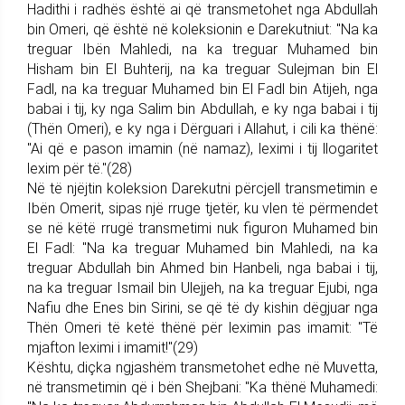
Hadithi i radhës është ai që transmetohet nga Abdullah
bin Omeri, që është në koleksionin e Darekutniut: "Na ka
treguar Ibën Mahledi, na ka treguar Muhamed bin
Hisham bin El Buhterij, na ka treguar Sulejman bin El
Fadl, na ka treguar Muhamed bin El Fadl bin Atijeh, nga
babai i tij, ky nga Salim bin Abdullah, e ky nga babai i tij
(Thën Omeri), e ky nga i Dërguari i Allahut, i cili ka thënë:
"Ai që e pason imamin (në namaz), leximi i tij llogaritet
lexim për të."(28)
Në të njëjtin koleksion Darekutni përcjell transmetimin e
Ibën Omerit, sipas një rruge tjetër, ku vlen të përmendet
se në këtë rrugë transmetimi nuk figuron Muhamed bin
El Fadl: "Na ka treguar Muhamed bin Mahledi, na ka
treguar Abdullah bin Ahmed bin Hanbeli, nga babai i tij,
na ka treguar Ismail bin Ulejjeh, na ka treguar Ejubi, nga
Nafiu dhe Enes bin Sirini, se që të dy kishin dëgjuar nga
Thën Omeri të ketë thënë për leximin pas imamit: "Të
mjafton leximi i imamit!"(29)
Kështu, diçka ngjashëm transmetohet edhe në Muvetta,
në transmetimin që i bën Shejbani: "Ka thënë Muhamedi: