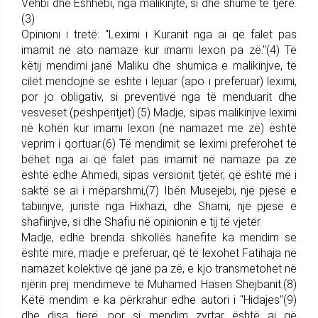
Vehbi dhe Eshhebi, nga malikinjtë, si dhe shumë të tjerë.
(3)
Opinioni i tretë: "Leximi i Kuranit nga ai që falet pas
imamit në ato namaze kur imami lexon pa zë."(4) Të
këtij mendimi janë Maliku dhe shumica e malikinjve, të
cilët mendojnë se është i lejuar (apo i preferuar) leximi,
por jo obligativ, si preventivë nga të menduarit dhe
vesveset (pëshpëritjet).(5) Madje, sipas malikinjve leximi
në kohën kur imami lexon (në namazet me zë) është
veprim i qortuar.(6) Të mendimit se leximi preferohet të
bëhet nga ai që falet pas imamit në namaze pa zë
është edhe Ahmedi, sipas versionit tjetër, që është më i
saktë se ai i mëparshmi,(7) Ibën Musejebi, një pjesë e
tabiinjve, juristë nga Hixhazi, dhe Shami, një pjesë e
shafiinjve, si dhe Shafiu në opinionin e tij të vjetër.
Madje, edhe brenda shkollës hanefite ka mendim se
është mirë, madje e preferuar, që të lexohet Fatihaja në
namazet kolektive që janë pa zë, e kjo transmetohet në
njërin prej mendimeve të Muhamed Hasen Shejbanit.(8)
Këtë mendim e ka përkrahur edhe autori i "Hidajes"(9)
dhe disa tjerë, por si mendim zyrtar është ai që