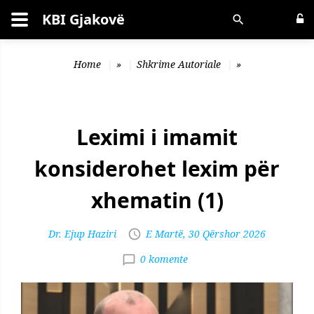
KBI Gjakovë
Kërko
Home
»
Shkrime Autoriale
»
Leximi i imamit
konsiderohet lexim për
xhematin (1)
Dr. Ejup Haziri
E Martë, 30 Qërshor 2026
0 komente