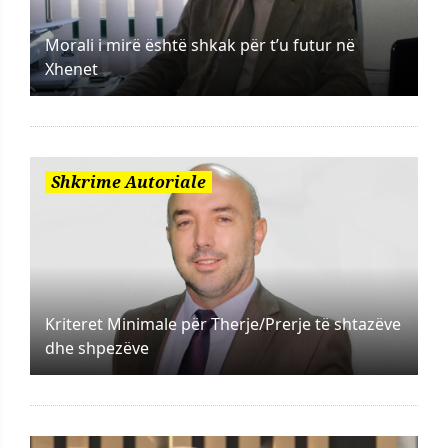
Morali i mirë është shkak për t’u futur në
Xhenet
Shkrime Autoriale
Kriteret Minimale për Therje/Prerje të shtazëve
dhe shpezëve