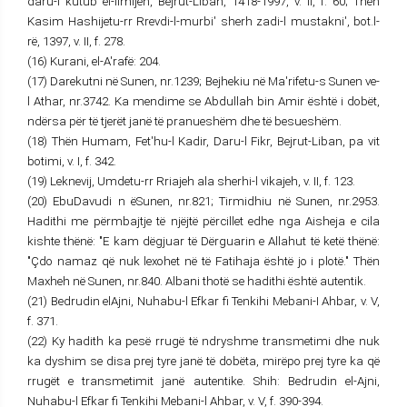
daru-I kutub el-ilmijeh, Bejrut-Liban, 1418-1997, v. II, f. 60; Thën
Kasim Hashijetu-rr Rrevdi-l-murbi' sherh zadi-l mustakni', bot.l-
rë, 1397, v. II, f. 278.
(16) Kurani, el-A'rafë: 204.
(17) Darekutni në Sunen, nr.1239; Bejhekiu në Ma'rifetu-s Sunen ve-
l Athar, nr.3742. Ka mendime se Abdullah bin Amir është i dobët,
ndërsa për të tjerët janë të pranueshëm dhe të besueshëm.
(18) Thën Humam, Fet'hu-l Kadir, Daru-l Fikr, Bejrut-Liban, pa vit
botimi, v. I, f. 342.
(19) Leknevij, Umdetu-rr Rriajeh ala sherhi-l vikajeh, v. II, f. 123.
(20) EbuDavudi n ëSunen, nr.821; Tirmidhiu në Sunen, nr.2953.
Hadithi me përmbajtje të njëjtë përcillet edhe nga Aisheja e cila
kishte thënë: "E kam dëgjuar të Dërguarin e Allahut të ketë thënë:
"Çdo namaz që nuk lexohet në të Fatihaja është jo i plotë." Thën
Maxheh në Sunen, nr.840. Albani thotë se hadithi është autentik.
(21) Bedrudin elAjni, Nuhabu-l Efkar fi Tenkihi Mebani-I Ahbar, v. V,
f. 371.
(22) Ky hadith ka pesë rrugë të ndryshme transmetimi dhe nuk
ka dyshim se disa prej tyre janë të dobëta, mirëpo prej tyre ka që
rrugët e transmetimit janë autentike. Shih: Bedrudin el-Ajni,
Nuhabu-l Efkar fi Tenkihi Mebani-l Ahbar, v. V, f. 390-394.