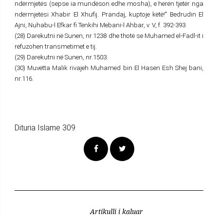
ndërmjetës (sepse ia mundëson edhe mosha), e herën tjetër nga
ndërmjetësi Xhabir El Xhufij. Prandaj, kuptoje këtë!" Bedrudin El
Ajni, Nuhabu-l Efkar fi Tenkihi Mebani-l Ahbar, v. V, f. 392-393.
(28) Darekutni në Sunen, nr.1238 dhe thotë se Muhamed el-Fadl-it i
refuzohen transmetimet e tij.
(29) Darekutni në Sunen, nr.1503.
(30) Muvetta Malik rivajeh Muhamed bin El Hasen Esh Shej bani,
nr.116.
Dituria Islame 309
Artikulli i kaluar