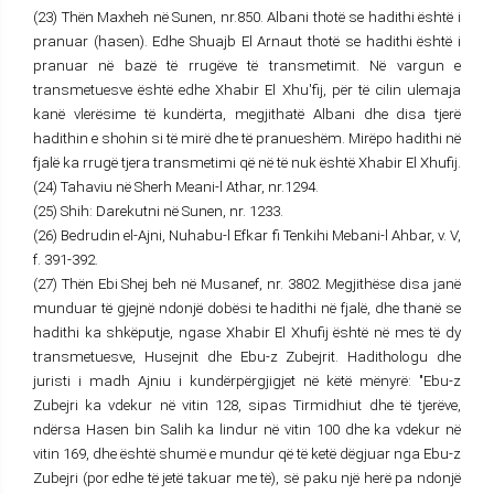
(23) Thën Maxheh në Sunen, nr.850. Albani thotë se hadithi është i
pranuar (hasen). Edhe Shuajb El Arnaut thotë se hadithi është i
pranuar në bazë të rrugëve të transmetimit. Në vargun e
transmetuesve është edhe Xhabir El Xhu'fij, për të cilin ulemaja
kanë vlerësime të kundërta, megjithatë Albani dhe disa tjerë
hadithin e shohin si të mirë dhe të pranueshëm. Mirëpo hadithi në
fjalë ka rrugë tjera transmetimi që në të nuk është Xhabir El Xhufij.
(24) Tahaviu në Sherh Meani-l Athar, nr.1294.
(25) Shih: Darekutni në Sunen, nr. 1233.
(26) Bedrudin el-Ajni, Nuhabu-l Efkar fi Tenkihi Mebani-l Ahbar, v. V,
f. 391-392.
(27) Thën Ebi Shej beh në Musanef, nr. 3802. Megjithëse disa janë
munduar të gjejnë ndonjë dobësi te hadithi në fjalë, dhe thanë se
hadithi ka shkëputje, ngase Xhabir El Xhufij është në mes të dy
transmetuesve, Husejnit dhe Ebu-z Zubejrit. Hadithologu dhe
juristi i madh Ajniu i kundërpërgjigjet në këtë mënyrë: "Ebu-z
Zubejri ka vdekur në vitin 128, sipas Tirmidhiut dhe të tjerëve,
ndërsa Hasen bin Salih ka lindur në vitin 100 dhe ka vdekur në
vitin 169, dhe është shumë e mundur që të ketë dëgjuar nga Ebu-z
Zubejri (por edhe të jetë takuar me të), së paku një herë pa ndonjë