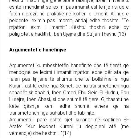
Fekihu i madh nga gjenerata e tabiinjve, Ibrahim Nehaiu,
është i mendimit se leximi pas imamit është një risi që e
futën njerëzit në praktikë në kohën e Omerit. Ai nuk e
pëlqente leximin pas imamit, andaj edhe thoshte: "Të
mjafton leximi i imamit." Kështu thoshin edhe dy
poliglotët e hadithit, Ibën Ujejne dhe Sufjan Thevriu.(13)
Argumentet e hanefinjve
Argumentet ku mbështetën hanefinjtë dhe të tjerët që
mendojnë se leximi i imamit mjafton edhe për ata që
falen pas tij janë të shumta dhe të bollshme, si nga
Kurani, ashtu edhe nga Suneti, që na transmetohen nga
sahabët si: Xhabiri, Ibën Omeri, Ebu Seid El Hudriu, Ebu
Hurejre, Ibën Abasi, si dhe shumë të tjerë. Gjithashtu në
këtë çështje kemi edhe shumë ethere që na
transmetohen nga sahabët dhe tabiinjtë.
Argumenti i parë është ajeti kuranor në kaptinën El-
Arafë: "Kur lexohet Kurani, ju dëgjojeni atë (me
vëmendje) dhe heshtni ..."(14)