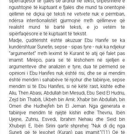
sipërfaqësor të fjalës së ardhur në tekst, shpeshherë e
ngushtojnë të kuptuarit e fjalës dhe mund ta orientojnë
qëllimin në diçka që teksti në vetvete nuk e përmban,
ndërsa intentionalistët gjurmojnë rreth qëllimeve që
realisht mund të bartë teksti, e jo vetëm te
sipërfaqësore e të kuptuarit të tekstit.
Madje, çuditërisht është akuzuar Ebu Hanife se ka
kundërshtuar Sunetin, sepse - sipas tyre - nuk ka ndjekur
"argumentet" rreth leximit të Kuranit të atij që falet pas
imamit. Mirëpo, para se të lëshohem në sjelljen e
argumenteve dhe analizën e tyre, dua të përmend se
opinioni i Ebu Hanifes nuk është risi, dhe se ai mendim
është mendim i sahabëve të njohur dhe tabiinjve, sepse
mendim si të Ebu Hanifes, si në këtë rast, kishte edhe
Aliu, Thën Abasi, Abdullah bin Mesudi, Ebu Seid El Hudriu,
Zejd bin Thabiti, Ukbeh bin Amir, Xhabir bin Abdullah, bin
Omeri dhe Hudhejfeh bin El Jeman. Nga gjenerata e
tabiinjve mendim të njëjtë kishin edhe Thevriu, Ibën
Ujejne, Zuhriu, Esvedi, Ibrahim Nehaiu dhe Seid bin
Xhubejri. E, Ibën Sirini qartë shprehej: "Nuk di diç nga
Suneti që të lexohet (Kuran) pas imamit."(11) Që të