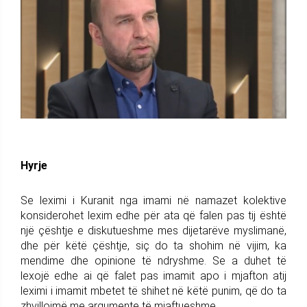
Hyrje
Se leximi i Kuranit nga imami në namazet kolektive
konsiderohet lexim edhe për ata që falen pas tij është
një çështje e diskutueshme mes dijetarëve myslimanë,
dhe për këtë çështje, siç do ta shohim në vijim, ka
mendime dhe opinione të ndryshme. Se a duhet të
lexojë edhe ai që falet pas imamit apo i mjafton atij
leximi i imamit mbetet të shihet në këtë punim, që do ta
zhvillojmë me argumente të mjaftueshme.