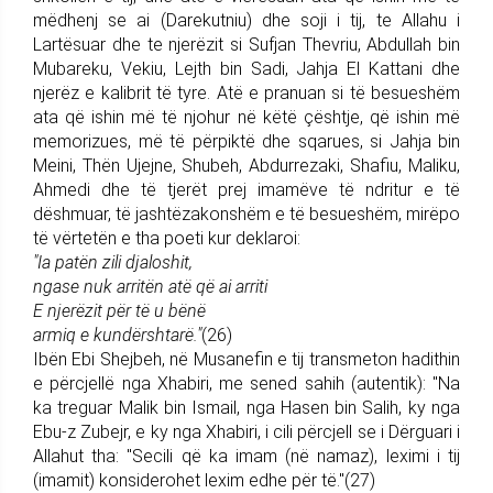
mëdhenj se ai (Darekutniu) dhe soji i tij, te Allahu i
Lartësuar dhe te njerëzit si Sufjan Thevriu, Abdullah bin
Mubareku, Vekiu, Lejth bin Sadi, Jahja El Kattani dhe
njerëz e kalibrit të tyre. Atë e pranuan si të besueshëm
ata që ishin më të njohur në këtë çështje, që ishin më
memorizues, më të përpiktë dhe sqarues, si Jahja bin
Meini, Thën Ujejne, Shubeh, Abdurrezaki, Shafiu, Maliku,
Ahmedi dhe të tjerët prej imamëve të ndritur e të
dëshmuar, të jashtëzakonshëm e të besueshëm, mirëpo
të vërtetën e tha poeti kur deklaroi:
"Ia patën zili djaloshit,
ngase nuk arritën atë që ai arriti
E njerëzit për të u bënë
armiq e kundërshtarë."
(26)
Ibën Ebi Shejbeh, në Musanefin e tij transmeton hadithin
e përcjellë nga Xhabiri, me sened sahih (autentik): "Na
ka treguar Malik bin Ismail, nga Hasen bin Salih, ky nga
Ebu-z Zubejr, e ky nga Xhabiri, i cili përcjell se i Dërguari i
Allahut tha: "Secili që ka imam (në namaz), leximi i tij
(imamit) konsiderohet lexim edhe për të."(27)