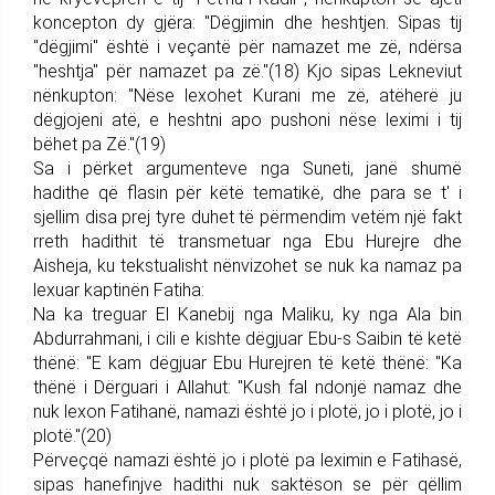
koncepton dy gjëra: "Dëgjimin dhe heshtjen. Sipas tij
"dëgjimi" është i veçantë për namazet me zë, ndërsa
"heshtja" për namazet pa zë."(18) Kjo sipas Lekneviut
nënkupton: "Nëse lexohet Kurani me zë, atëherë ju
dëgjojeni atë, e heshtni apo pushoni nëse leximi i tij
bëhet pa Zë."(19)
Sa i përket argumenteve nga Suneti, janë shumë
hadithe që flasin për këtë tematikë, dhe para se t' i
sjellim disa prej tyre duhet të përmendim vetëm një fakt
rreth hadithit të transmetuar nga Ebu Hurejre dhe
Aisheja, ku tekstualisht nënvizohet se nuk ka namaz pa
lexuar kaptinën Fatiha:
Na ka treguar El Kanebij nga Maliku, ky nga Ala bin
Abdurrahmani, i cili e kishte dëgjuar Ebu-s Saibin të ketë
thënë: "E kam dëgjuar Ebu Hurejren të ketë thënë: "Ka
thënë i Dërguari i Allahut: "Kush fal ndonjë namaz dhe
nuk lexon Fatihanë, namazi është jo i plotë, jo i plotë, jo i
plotë."(20)
Përveçqë namazi është jo i plotë pa leximin e Fatihasë,
sipas hanefinjve hadithi nuk saktëson se për qëllim