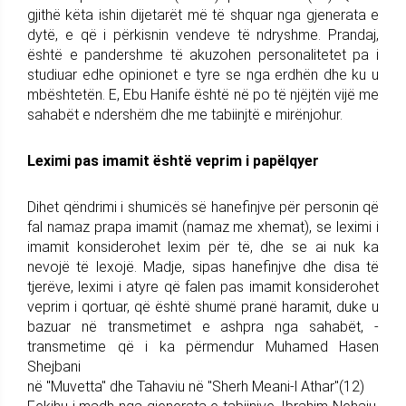
gjithë këta ishin dijetarët më të shquar nga gjenerata e
dytë, e që i përkisnin vendeve të ndryshme. Prandaj,
është e pandershme të akuzohen personalitetet pa i
studiuar edhe opinionet e tyre se nga erdhën dhe ku u
mbështetën. E, Ebu Hanife është në po të njëjtën vijë me
sahabët e ndershëm dhe me tabiinjtë e mirënjohur.
Leximi pas imamit është veprim i papëlqyer
Dihet qëndrimi i shumicës së hanefinjve për personin që
fal namaz prapa imamit (namaz me xhemat), se leximi i
imamit konsiderohet lexim për të, dhe se ai nuk ka
nevojë të lexojë. Madje, sipas hanefinjve dhe disa të
tjerëve, leximi i atyre që falen pas imamit konsiderohet
veprim i qortuar, që është shumë pranë haramit, duke u
bazuar në transmetimet e ashpra nga sahabët, -
transmetime që i ka përmendur Muhamed Hasen
Shejbani
në "Muvetta" dhe Tahaviu në "Sherh Meani-l Athar"(12)