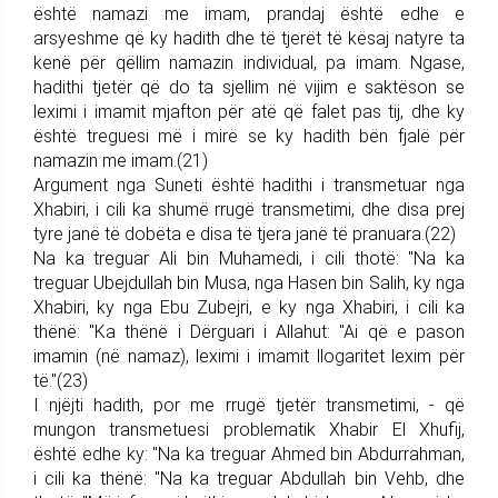
është namazi me imam, prandaj është edhe e
arsyeshme që ky hadith dhe të tjerët të kësaj natyre ta
kenë për qëllim namazin individual, pa imam. Ngase,
hadithi tjetër që do ta sjellim në vijim e saktëson se
leximi i imamit mjafton për atë që falet pas tij, dhe ky
është treguesi më i mirë se ky hadith bën fjalë për
namazin me imam.(21)
Argument nga Suneti është hadithi i transmetuar nga
Xhabiri, i cili ka shumë rrugë transmetimi, dhe disa prej
tyre janë të dobëta e disa të tjera janë të pranuara.(22)
Na ka treguar Ali bin Muhamedi, i cili thotë: "Na ka
treguar Ubejdullah bin Musa, nga Hasen bin Salih, ky nga
Xhabiri, ky nga Ebu Zubejri, e ky nga Xhabiri, i cili ka
thënë: "Ka thënë i Dërguari i Allahut: "Ai që e pason
imamin (në namaz), leximi i imamit llogaritet lexim për
të."(23)
I njëjti hadith, por me rrugë tjetër transmetimi, - që
mungon transmetuesi problematik Xhabir El Xhufij,
është edhe ky: "Na ka treguar Ahmed bin Abdurrahman,
i cili ka thënë: "Na ka treguar Abdullah bin Vehb, dhe