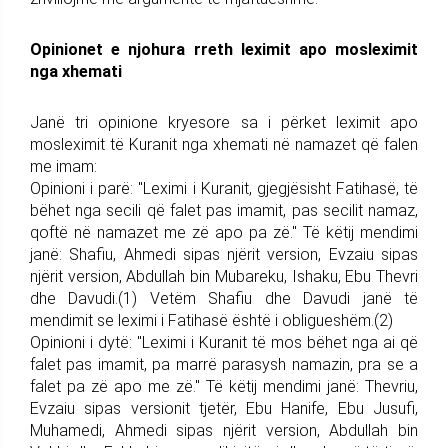
Opinionet e njohura rreth leximit apo mosleximit
nga xhemati
Janë tri opinione kryesore sa i përket leximit apo
mosleximit të Kuranit nga xhemati në namazet që falen
me imam:
Opinioni i parë: "Leximi i Kuranit, gjegjësisht Fatihasë, të
bëhet nga secili që falet pas imamit, pas secilit namaz,
qoftë në namazet me zë apo pa zë." Të këtij mendimi
janë: Shafiu, Ahmedi sipas njërit version, Evzaiu sipas
njërit version, Abdullah bin Mubareku, Ishaku, Ebu Thevri
dhe Davudi.(1) Vetëm Shafiu dhe Davudi janë të
mendimit se leximi i Fatihasë është i obligueshëm.(2)
Opinioni i dytë: "Leximi i Kuranit të mos bëhet nga ai që
falet pas imamit, pa marrë parasysh namazin, pra se a
falet pa zë apo me zë." Të këtij mendimi janë: Thevriu,
Evzaiu sipas versionit tjetër, Ebu Hanife, Ebu Jusufi,
Muhamedi, Ahmedi sipas njërit version, Abdullah bin