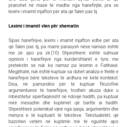
pranohet në masë të madhe nga hanefinjtë, pra se
leximi i imamit mjafton për ata që falen pas tij.
Leximi i imamit vlen për xhematin
Sipas hanefinjve, leximi i imamit mjafton edhe për ata
që falen pas tij, pa marrë parasysh nëse namazi është
me zë apo pa zë.(10) Shpeshherë është sulmuar
opinioni i hanefinjve nga kundërshtarët e tyre, me
pretekstin se nuk ka namaz pa leximin e Fatihasë.
Megjithatë, nuk është kuptuar sa duhet analiza e thellë e
hanefinjve bërë teksteve të ardhura në këtë kontekst.
Disa, në pamundësi për të kuptuar filozofinë
argumentuese të hanefinjve, hodhën akuza duke u
mbështetur sipërfaqësisht në ndonjë hadith, pa kuptuar
mirë mesazhin dhe kuptimet që bartte ai hadith.
Shpeshherë polemikat vijnë nga qasja, argumentimi dhe
mënyra e të kuptuarit të teksteve. Tekstualistët, që
bazohen vetëm në kuptimin më të ngushtë apo