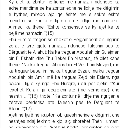
Ky ajet ka zbritur në lidhje me namazin, ndonëse ka
edhe mendime se ka zbritur edhe në lidhje me dëgjimin
e hytbes, mirëpo ajo që është më e saktë është
mendimi se zbritja e tij erdhi në lidhje me namazin.
Ahmedi ka thënë: "Është konsensus se ky ajet ka të
bëjë me namazin. "(15)
Ebu Hurejre tregon se shokët e Pejgamberit a.s. ngrinin
zërat e tyre gjatë namazit, ndonëse faleshin pas të
Dërguarit të Allahut: Na ka treguar Abdullah bin Sulejman
bin El Eshath dhe Ebu Bekër En Nisaburij, të cilët kanë
thënë: "Na ka treguar Abbas bin El Velid bin Mezjed, më
ka treguar babai im, na ka treguar Evzaiu, na ka treguar
Abdullah bin Amir, më ka treguar Zejd bin Eslem, nga
babai i tij, e ky nga Ebu Hurejre, i cili për ajetin: ""Kur
lexohet Kurani, ju dëgjojeni atë (me vëmendje) dhe
heshtni ... "(16), thotë: "Ka zbritur në lidhje me ngritjen e
zërave përderisa ata faleshin pas të Dërguarit të
Allahut."(17)
Ajeti në fjalë nënkupton obligueshmërinë e dëgjimit dhe
heshtjes ndaj leximit, e kjo, siç shprehet Thën Humami
në kryeveprën e tij "Fet'hu-l Kadir", nënkupton se ajeti