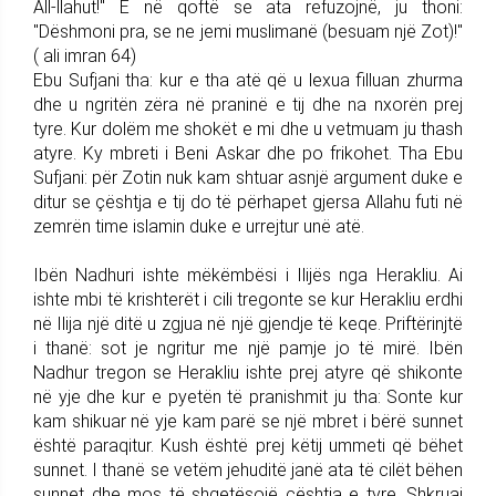
All-llahut!" E në qoftë se ata refuzojnë, ju thoni:
"Dëshmoni pra, se ne jemi muslimanë (besuam një Zot)!"
( ali imran 64)
Ebu Sufjani tha: kur e tha atë që u lexua filluan zhurma
dhe u ngritën zëra në praninë e tij dhe na nxorën prej
tyre. Kur dolëm me shokët e mi dhe u vetmuam ju thash
atyre. Ky mbreti i Beni Askar dhe po frikohet. Tha Ebu
Sufjani: për Zotin nuk kam shtuar asnjë argument duke e
ditur se çështja e tij do të përhapet gjersa Allahu futi në
zemrën time islamin duke e urrejtur unë atë.
Ibën Nadhuri ishte mëkëmbësi i Ilijës nga Herakliu. Ai
ishte mbi të krishterët i cili tregonte se kur Herakliu erdhi
në Ilija një ditë u zgjua në një gjendje të keqe. Priftërinjtë
i thanë: sot je ngritur me një pamje jo të mirë. Ibën
Nadhur tregon se Herakliu ishte prej atyre që shikonte
në yje dhe kur e pyetën të pranishmit ju tha: Sonte kur
kam shikuar në yje kam parë se një mbret i bërë sunnet
është paraqitur. Kush është prej këtij ummeti që bëhet
sunnet. I thanë se vetëm jehuditë janë ata të cilët bëhen
sunnet dhe mos të shqetësojë çështja e tyre. Shkruaj