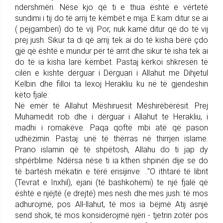
ndershmëri. Nëse kjo që ti e thua është e vërtetë
sundimi i tij do të arrij te këmbët e mija. E kam ditur se ai
( pejgamberi) do të vij. Por, nuk kamë ditur që do të vij
prej jush. Sikur ta di që arrij tek ai do të kisha bërë çdo
gjë që është e mundur për të arrit dhe sikur të isha tek ai
do të ia kisha larë këmbët. Pastaj kërkoi shkresën të
cilën e kishte dërguar i Dërguari i Allahut me Dihjetul
Kelbin dhe filloi ta lexoj Herakliu ku në të gjendeshin
këto fjalë:
Në emër të Allahut Mëshiruesit Mëshirëbërësit. Prej
Muhamedit rob dhe i dërguar i Allahut te Herakliu, i
madhi i romakëve. Paqa qoftë mbi atë që pason
udhëzimin. Pastaj: unë të thërras në thirrjen islame.
Prano islamin që të shpëtosh, Allahu do ti jap dy
shpërblime. Ndërsa nëse ti ia kthen shpinën dije se do
të bartësh mëkatin e tërë erisijinve: .."O ithtarë të librit
(Tevrat e Inxhil), ejani (të bashkohemi) te një fjalë që
është e njëjtë (e drejtë) mes nesh dhe mes jush: të mos
adhurojmë, pos All-llahut, të mos ia bëjmë Atij asnjë
send shok, të mos konsiderojmë njëri - tjetrin zotër pos