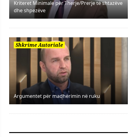
Kriteret Minimale për Therje/Prerje të shtazëve
dhe shpezëve
Shkrime Autoriale
Argumentet për madhërimin në ruku