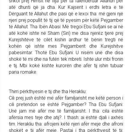
shkoi prej Himsit në Ilija për ta falënderuar Allahun për
atë dhunti që ja dha. Kur Kajserit i erdhi letra e të
Dërguarit të Allahut dhe pasi që e lexoi tha: më gjeni një
njeri prej popullit të tij që të pyesim për këtë Pejgamber
të Allahut. Tha Ibën Abasi: Më tregoi Ebu Sufjani se ai në
atë kohë ishte në Sham (Siri) me disa njerëz tjerë prej
Kurejshitëve të cilët kishin ardhur të bënin tregti në
kohën që ishte mes Pejgamberit dhe Kurejshitve
pabesimtar. Thotë Ebu Sufjani: U nisëm unë dhe disa
shokë të mi dhe na futën tek mbreti. Ishte ulur mbi fronin
e tij. Mbi kokë kishte kurorën dhe afër tij ishin tubuar
paria romake.
Thirri përkthyesin e tij dhe tha Herakliu:
Cili prej jush është më afër familjarisht me këtë person i
cili pretendon se është Pejgamber? Tha Ebu Sufjani:
Unë jam më afër me të familjarisht. I tha: cila është
afërsia mes teje dhe atij?. I thash: ai është djali i axhës
tim. Herakliu tha: afrojeni këtë njeri afër meje dhe afroni
shokët e tij afër meje. Pastaj i tha përkthyesit të tij: