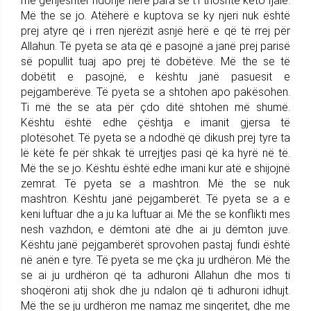
më gënjeshtër ndonjë herë para se t’i thoshte këto fjalë.
Më the se jo. Atëherë e kuptova se ky njeri nuk është
prej atyre që i rren njerëzit asnjë herë e që të rrej për
Allahun. Të pyeta se ata që e pasojnë a janë prej parisë
së popullit tuaj apo prej të dobëtëve. Më the se të
dobëtit e pasojnë, e kështu janë pasuesit e
pejgamberëve. Të pyeta se a shtohen apo pakësohen.
Ti më the se ata për çdo ditë shtohen më shumë.
Kështu është edhe çështja e imanit gjersa të
plotësohet. Të pyeta se a ndodhë që dikush prej tyre ta
lë këtë fe për shkak të urrejtjes pasi që ka hyrë në të.
Më the se jo. Kështu është edhe imani kur atë e shijojnë
zemrat. Të pyeta se a mashtron. Më the se nuk
mashtron. Kështu janë pejgamberët. Të pyeta se a e
keni luftuar dhe a ju ka luftuar ai. Më the se konflikti mes
nesh vazhdon, e dëmtoni atë dhe ai ju dëmton juve.
Kështu janë pejgamberët sprovohen pastaj fundi është
në anën e tyre. Të pyeta se me çka ju urdhëron. Më the
se ai ju urdhëron që ta adhuroni Allahun dhe mos ti
shoqëroni atij shok dhe ju ndalon që ti adhuroni idhujt.
Më the se ju urdhëron me namaz me sinqeritet, dhe me