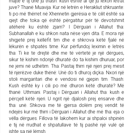
majtë e tij dhe ju thash: kush është ai që ju lexon letrat
juve? Thanë Muavija. Kur në letrën e Herakliut shkruante:
ti po më thërret në Xhennetin gjerësia e të cilit është sa
qiejt dhe toka që është përgatitur për të devotshmit
atëherë ku është zjarri? I Dërguari i Allahut tha:
Subhanallah e ku shkon nata nëse vjen dita. E mora një
shigjetë prej këllëfit tim dhe e shkrova këtë fjalë në
lëkurën e shpatës time. Kur përfundoj leximin e letrës
tha: Ti ke te drejtë dhe me të vërtetë je një dërgues,
sikur të kishim ndonjë dhuratë do ta kishim dhuruar, por
ne jemi në udhëtim. Tha: Pastaj thirri një njeri prej mesit
të njerëzve duke thënë: Unë do ti dhuroj diçka. Nxori një
stoli margaritari dhe e vendosi në gjepin tim. Thash:
Kush është ky i cili po më dhuron këtë dhuratë? Më
thanë: Uthmani. Pastaj i Dërguari i Allahut tha: kush e
përcjell këtë njeri. U ngrit një djalosh prej ensarve dhe
tha: unë. Shkova me të gjersa dolëm prej vendit të
ndejës kur më thirri i Dërguari i Allahut dhe më tha: eja o
vëlla dërgues. Fillova të lakohem kur ai shpaloi shpinën
e tij në rrudhat e shpatullave të tij pashë një vulë që
ishte sa një lëmsh.