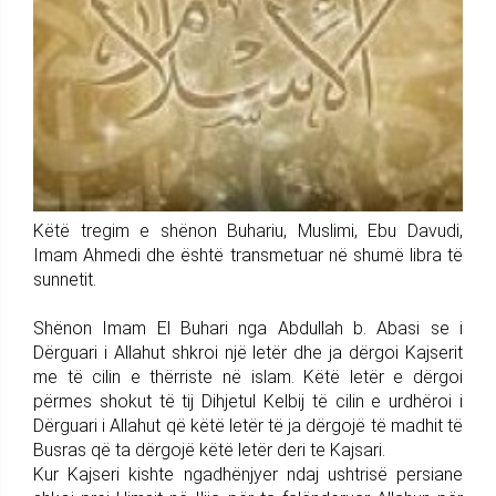
Këtë tregim e shënon Buhariu, Muslimi, Ebu Davudi,
Imam Ahmedi dhe është transmetuar në shumë libra të
sunnetit.
Shënon Imam El Buhari nga Abdullah b. Abasi se i
Dërguari i Allahut shkroi një letër dhe ja dërgoi Kajserit
me të cilin e thërriste në islam. Këtë letër e dërgoi
përmes shokut të tij Dihjetul Kelbij të cilin e urdhëroi i
Dërguari i Allahut që këtë letër të ja dërgojë të madhit të
Busras që ta dërgojë këtë letër deri te Kajsari.
Kur Kajseri kishte ngadhënjyer ndaj ushtrisë persiane