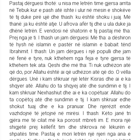
Pastaj dërguesi thotë: u nisa me letrën time gjersa arrita
në Tebuk kur e pash atë ishte i ulur në mesin e shokëve
të tij duke pirë ujë dhe thash: ku është shoku i juaj. Më
thanë: ja ku është atje. U afrova afër tij dhe u ula duke ja
dhënë letrën. E vendosi në shatorin e tij pastaj më tha:
Prej nga je ti. I thash un jam dërguesi. Më tha: a dëshiron
të hysh në islamin e pastër në islamin e babait tënd
Ibrahimit. I thash: Un jam dërgues i një populli dhe jam
në fenë e tyre, nuk kthehem nga feja e tyre gjersa të
kthehem tek ata. Qeshi dhe më tha: Ti nuk udhëzon atë
që do, por Allahu është ai që udhëzon atë që do. O vëlla
dërgues. Unë i kam shkruar një letër Kisras dhe ai e ka
shqyer atë. Allahu do ta shqyej atë dhe sundimin e tij. I
kam shkruar Nexhashiut dhe ai e ka copëtuar. Allahu do
ta copëtoj atë dhe sundimin e tij. I kam shkruar edhe
shokut tuaj dhe e ka pranuar. Dhe njerëzit ende
vazhdojnë të jetojnë në mirësi. I thash: Këto janë tri
gjëra me të cilat më ka porosit mbreti im. E mora një
shigjetë prej këllëfit tim dhe shkrova në lëkurën e
shpatës time. Pastaj e mori letrën një njeri nga ana e