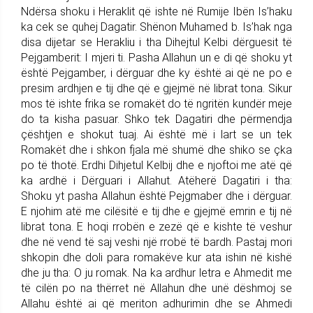
Ndërsa shoku i Heraklit që ishte në Rumije Ibën Is’haku
ka cek se quhej Dagatir. Shënon Muhamed b. Is’hak nga
disa dijetar se Herakliu i tha Dihejtul Kelbi dërguesit të
Pejgamberit: I mjeri ti. Pasha Allahun un e di që shoku yt
është Pejgamber, i dërguar dhe ky është ai që ne po e
presim ardhjen e tij dhe që e gjejmë në librat tona. Sikur
mos të ishte frika se romakët do të ngritën kundër meje
do ta kisha pasuar. Shko tek Dagatiri dhe përmendja
çështjen e shokut tuaj. Ai është më i lart se un tek
Romakët dhe i shkon fjala më shumë dhe shiko se çka
po të thotë. Erdhi Dihjetul Kelbij dhe e njoftoi me atë që
ka ardhë i Dërguari i Allahut. Atëherë Dagatiri i tha:
Shoku yt pasha Allahun është Pejgmaber dhe i dërguar.
E njohim atë me cilësitë e tij dhe e gjejmë emrin e tij në
librat tona. E hoqi rrobën e zezë që e kishte të veshur
dhe në vend të saj veshi një rrobë të bardh. Pastaj mori
shkopin dhe doli para romakëve kur ata ishin në kishë
dhe ju tha: O ju romak. Na ka ardhur letra e Ahmedit me
të cilën po na thërret në Allahun dhe unë dëshmoj se
Allahu është ai që meriton adhurimin dhe se Ahmedi