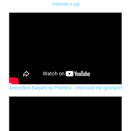
misionin e saj
Atmosferë Barjami në Prishtinë - Intervistë me qytetarët