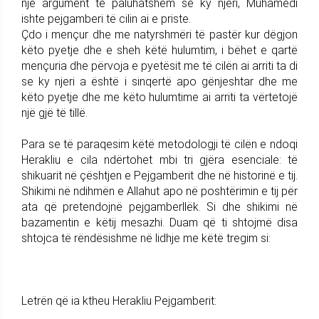
një argument të paluhatshëm se ky njeri, Muhamedi
ishte pejgamberi të cilin ai e priste.
Çdo i mençur dhe me natyrshmëri të pastër kur dëgjon
këto pyetje dhe e sheh këtë hulumtim, i bëhet e qartë
mençuria dhe përvoja e pyetësit me të cilën ai arriti ta di
se ky njeri a është i sinqertë apo gënjeshtar dhe me
këto pyetje dhe me këto hulumtime ai arriti ta vërtetojë
një gjë të tillë.
Para se të paraqesim këtë metodologji të cilën e ndoqi
Herakliu e cila ndërtohet mbi tri gjëra esenciale: të
shikuarit në çështjen e Pejgamberit dhe në historinë e tij.
Shikimi në ndihmën e Allahut apo në poshtërimin e tij për
ata që pretendojnë pejgamberllëk. Si dhe shikimi në
bazamentin e këtij mesazhi. Duam që ti shtojmë disa
shtojca të rëndësishme në lidhje me këtë tregim si:
Letrën që ia ktheu Herakliu Pejgamberit: