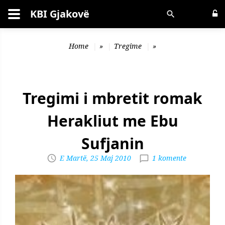
KBI Gjakovë
Kërko
Home
»
Tregime
»
Tregimi i mbretit romak
Herakliut me Ebu
Sufjanin
E Martë, 25 Maj 2010
1 komente