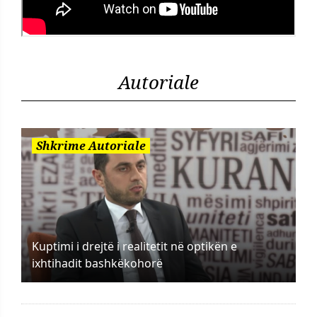
Autoriale
Shkrime Autoriale
Kuptimi i drejtë i realitetit në optikën e
ixhtihadit bashkëkohorë