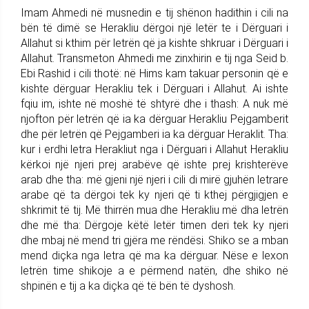
Imam Ahmedi në musnedin e tij shënon hadithin i cili na
bën të dimë se Herakliu dërgoi një letër te i Dërguari i
Allahut si kthim për letrën që ja kishte shkruar i Dërguari i
Allahut. Transmeton Ahmedi me zinxhirin e tij nga Seid b.
Ebi Rashid i cili thotë: në Hims kam takuar personin që e
kishte dërguar Herakliu tek i Dërguari i Allahut. Ai ishte
fqiu im, ishte në moshë të shtyrë dhe i thash: A nuk më
njofton për letrën që ia ka dërguar Herakliu Pejgamberit
dhe për letrën që Pejgamberi ia ka dërguar Heraklit. Tha:
kur i erdhi letra Herakliut nga i Dërguari i Allahut Herakliu
kërkoi një njeri prej arabëve që ishte prej krishterëve
arab dhe tha: më gjeni një njeri i cili di mirë gjuhën letrare
arabe që ta dërgoi tek ky njeri që ti kthej përgjigjen e
shkrimit të tij. Më thirrën mua dhe Herakliu më dha letrën
dhe më tha: Dërgoje këtë letër timen deri tek ky njeri
dhe mbaj në mend tri gjëra me rëndësi. Shiko se a mban
mend diçka nga letra që ma ka dërguar. Nëse e lexon
letrën time shikoje a e përmend natën, dhe shiko në
shpinën e tij a ka diçka që të bën të dyshosh.