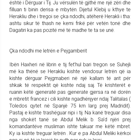
është i Dërguar i Tij. Ju vërsulën të gjithë me një zëri dhe
filluan ti binin derisa e mbytën. Dijetul Klebij u kthye te
Herakliu dhe i tregoi se çka ndodhi, atëherë Herakli i tha:
ashtu sikur të thash ne kemi frikë për vetën tonë dhe
Dagatiri ka pas pozitë më të madhe te ta se unë.
Çka ndodhi me letrën e Pejgamberit
Ibën Haxheri në librin e tij fet’hul bari tregon se Suhejli
më ka thënë se Herakliu kishte vendosur letrën që ia
kishte dërguar Pejgmaberi në një kallam të arit për
shkak të respektit që kishte ndaj saj. Të krishterët e
ruanin këtë gjeneratë pas gjenerate gjersa ra në dorën
e mbretit francez i cili kishte ngadhënjyer ndaj Talitalas (
Toledos qytet në Spanjë 75 km larg prej Madridit).
Pastaj e kishte trashëguar nipi i tij. Na kanë treguar disa
nga shokët tanë se Abdul Melik b. Sa’d njëri prej
komandantëve musliman ishte takuar me këtë mbret.
Ky ia kishte treguar letrën . Kur e pa Abdul Meliki kërkoi