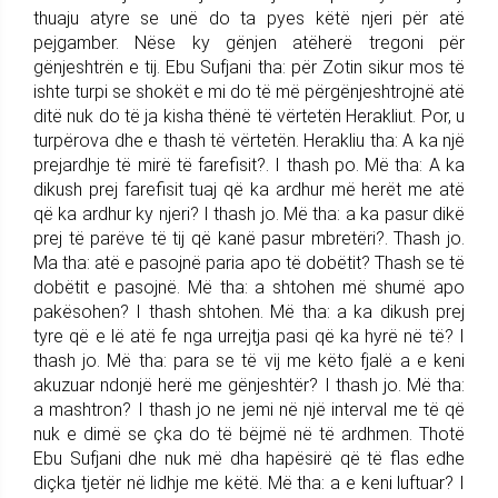
thuaju atyre se unë do ta pyes këtë njeri për atë
pejgamber. Nëse ky gënjen atëherë tregoni për
gënjeshtrën e tij. Ebu Sufjani tha: për Zotin sikur mos të
ishte turpi se shokët e mi do të më përgënjeshtrojnë atë
ditë nuk do të ja kisha thënë të vërtetën Herakliut. Por, u
turpërova dhe e thash të vërtetën. Herakliu tha: A ka një
prejardhje të mirë të farefisit?. I thash po. Më tha: A ka
dikush prej farefisit tuaj që ka ardhur më herët me atë
që ka ardhur ky njeri? I thash jo. Më tha: a ka pasur dikë
prej të parëve të tij që kanë pasur mbretëri?. Thash jo.
Ma tha: atë e pasojnë paria apo të dobëtit? Thash se të
dobëtit e pasojnë. Më tha: a shtohen më shumë apo
pakësohen? I thash shtohen. Më tha: a ka dikush prej
tyre që e lë atë fe nga urrejtja pasi që ka hyrë në të? I
thash jo. Më tha: para se të vij me këto fjalë a e keni
akuzuar ndonjë herë me gënjeshtër? I thash jo. Më tha:
a mashtron? I thash jo ne jemi në një interval me të që
nuk e dimë se çka do të bëjmë në të ardhmen. Thotë
Ebu Sufjani dhe nuk më dha hapësirë që të flas edhe
diçka tjetër në lidhje me këtë. Më tha: a e keni luftuar? I