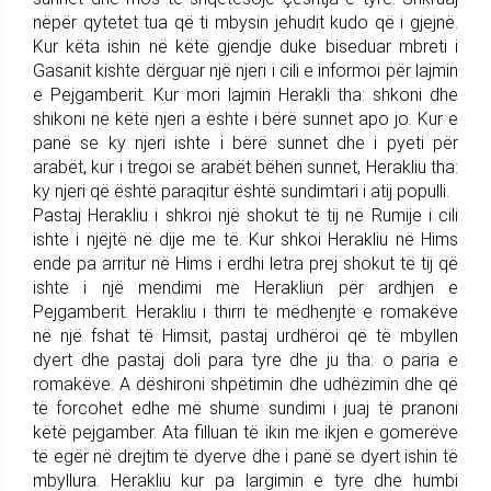
nëpër qytetet tua që ti mbysin jehudit kudo që i gjejnë.
Kur këta ishin në këtë gjendje duke biseduar mbreti i
Gasanit kishte dërguar një njeri i cili e informoi për lajmin
e Pejgamberit. Kur mori lajmin Herakli tha: shkoni dhe
shikoni në këtë njeri a është i bërë sunnet apo jo. Kur e
panë se ky njeri ishte i bërë sunnet dhe i pyeti për
arabët, kur i tregoi se arabët bëhen sunnet, Herakliu tha:
ky njeri që është paraqitur është sundimtari i atij populli.
Pastaj Herakliu i shkroi një shokut të tij në Rumije i cili
ishte i njëjtë në dije me të. Kur shkoi Herakliu në Hims
ende pa arritur në Hims i erdhi letra prej shokut të tij që
ishte i një mendimi me Herakliun për ardhjen e
Pejgamberit. Herakliu i thirri të mëdhenjtë e romakëve
në një fshat të Himsit, pastaj urdhëroi që të mbyllen
dyert dhe pastaj doli para tyre dhe ju tha: o paria e
romakëve. A dëshironi shpëtimin dhe udhëzimin dhe që
të forcohet edhe më shumë sundimi i juaj të pranoni
këtë pejgamber. Ata filluan të ikin me ikjen e gomerëve
të egër në drejtim të dyerve dhe i panë se dyert ishin të
mbyllura. Herakliu kur pa largimin e tyre dhe humbi