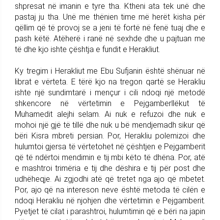
shpresat në imanin e tyre tha. Ktheni ata tek unë dhe
pastaj ju tha. Unë me thënien time më herët kisha për
qëllim që të provoj se a jeni të fortë në fenë tuaj dhe e
pash këtë. Atëherë i ranë në sexhde dhe u pajtuan me
të dhe kjo ishte çështja e fundit e Herakliut.
Ky tregim i Herakliut me Ebu Sufjanin është shënuar në
librat e vërteta. E tërë kjo na tregon qartë se Herakliu
ishte një sundimtarë i mençur i cili ndoqi një metodë
shkencore në vërtetimin e Pejgamberllëkut të
Muhamedit alejhi selam. Ai nuk e refuzoi dhe nuk e
mohoi një gjë të tillë dhe nuk u bë mendjemadh sikur që
bëri Kisra mbreti persian. Por, Herakliu polemizoi dhe
hulumtoi gjersa të vërtetohet në çështjen e Pejgamberit
që të ndërtoi mendimin e tij mbi këto të dhëna. Por, atë
e mashtroi trimëria e tij dhe dëshira e tij për post dhe
udhëheqje. Ai zgjodhi atë që tretet nga ajo që mbetet.
Por, ajo që na intereson neve është metoda të cilën e
ndoqi Herakliu në njohjen dhe vërtetimin e Pejgamberit.
Pyetjet të cilat i parashtroi, hulumtimin që e bëri na japin