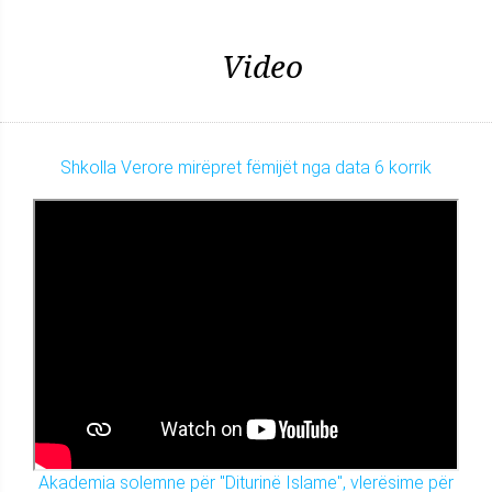
Video
Shkolla Verore mirëpret fëmijët nga data 6 korrik
Akademia solemne për "Diturinë Islame", vlerësime për