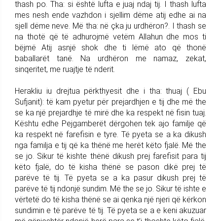
thash po. Tha: si është lufta e juaj ndaj tij. I thash lufta
mes nesh ende vazhdon i sjellim dëme atij edhe ai na
sjell dëme neve. Më tha: në çka ju urdhëron?. I thash se
na thotë që të adhurojmë vetëm Allahun dhe mos ti
bëjmë Atij asnjë shok dhe ti lëmë ato që thonë
baballarët tanë. Na urdhëron me namaz, zekat,
sinqeritet, me ruajtje të nderit.
Herakliu iu drejtua përkthyesit dhe i tha: thuaj ( Ebu
Sufjanit): të kam pyetur për prejardhjen e tij dhe më the
se ka një prejardhje të mirë dhe ka respekt në fisin tuaj.
Kështu edhe Pejgamberët dërgohen tek ajo familje që
ka respekt në farefisin e tyre. Të pyeta se a ka dikush
nga familja e tij që ka thënë me herët këto fjalë. Më the
se jo. Sikur të kishte thënë dikush prej farefisit para tij
këto fjalë, do të kisha thënë se pason dikë prej të
parëve të tij. Të pyeta se a ka pasur dikush prej të
parëve të tij ndonjë sundim. Më the se jo. Sikur të ishte e
vërtetë do të kisha thënë se ai qenka një njeri që kërkon
sundimin e të parëve të tij. Të pyeta se a e keni akuzuar