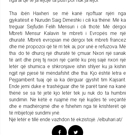
nga ai që të ja lejojë ta puth por nuk ja lejoi.
Tha ibën Haxheri se më kanë njoftuar njëri nga
gjykatësit e Nurudin Saig Dimeshki i cili ka thënë: Më ka
treguar Sejfudin Felih Mensuri i cili thotë: Më dërgoi
Mbreti Mensur Kalavin te mbreti i Evropës me një
dhuratë. Mbreti evropian më dërgoi tek mbreti francez
dhe më propozoi që të rri tek ai, por unë e refuzova. Më
tha: do të dhuroj një dhuratë të çmuar. Nxori një sanak
të arit dhe prej tij nxori një çantë ku prej sajë nxori një
letër që shumica e shkronjave ishin shlyer ku ja kishin
ngjit një pjesë të mëndafshit dhe tha: Kjo është letra e
Pejgamberit tuaj që ia ka dërguar gjyshit tim Kajsarit.
Ende jemi duke e trashëguar dhe të parët tanë na kanë
thënë se sa të jetë kjo letër tek ju nuk do ta humbni
sundimin. Ne këtë e ruajmë me një kujdes të veçantë
dhe e madhërojmë dhe e fshehim nga të krishterët që
të mbijetojë sundimi ynë.
Një letër e tillë ende vazhdon të ekzistojë. /elbuhari.at/