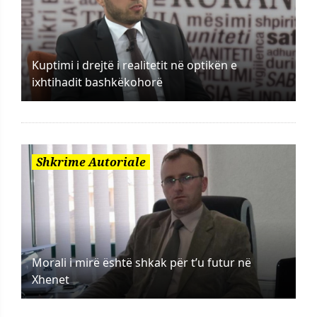
Kuptimi i drejtë i realitetit në optikën e
ixhtihadit bashkëkohorë
Shkrime Autoriale
Morali i mirë është shkak për t’u futur në
Xhenet