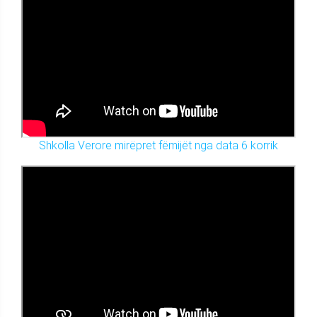
Shkolla Verore mirëpret fëmijët nga data 6 korrik