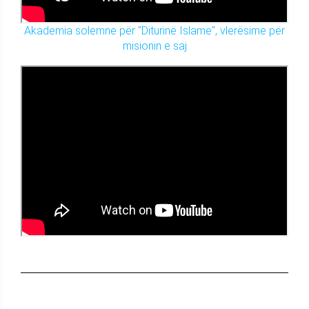
Akademia solemne për "Diturinë Islame", vlerësime për
misionin e saj