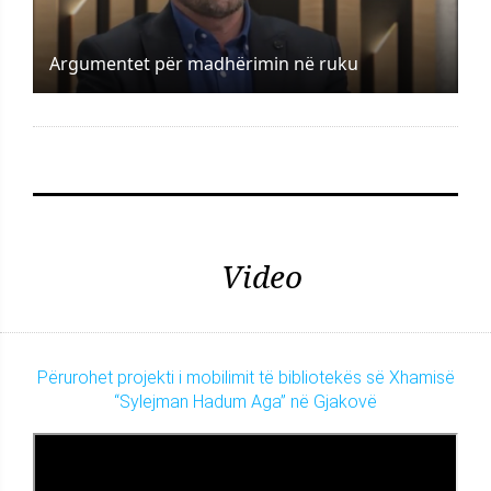
Argumentet për madhërimin në ruku
Video
Përurohet projekti i mobilimit të bibliotekës së Xhamisë
“Sylejman Hadum Aga” në Gjakovë