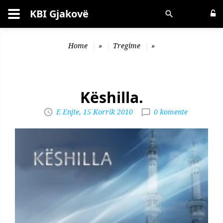
KBI Gjakovë
Kërko
Home
»
Tregime
»
Këshilla.
E Enjte, 15 Korrik 2010
0 komente