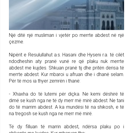
Një ditë një musliman i vjetër po merrte abdest në një
çezme.
Nipërit e Resulullahut a.s. Hasani dhe Hyseni r.a. të cilët
ndodheshin aty pranë vunë re që plaku nuk merrte
abdest me kujdes. Shkuan pranë tij dhe pritën derisa të
merrte abdest. Kur mbaroi u afruan dhe i dhanë selam.
Për të mos ia thyer zemrën i thanë:
- Xhaxha do të lutemi për diçka. Ne kemi dëshirë të
dimë se kush nga ne të dy merr më mirë abdest. Ne tani
do të marrim abdest. A ka mundësi të na shikosh, e të
na tregosh se kush nga ne merr më mirë.
Të dy filluan të marrin abdest, ndërsa plaku po i