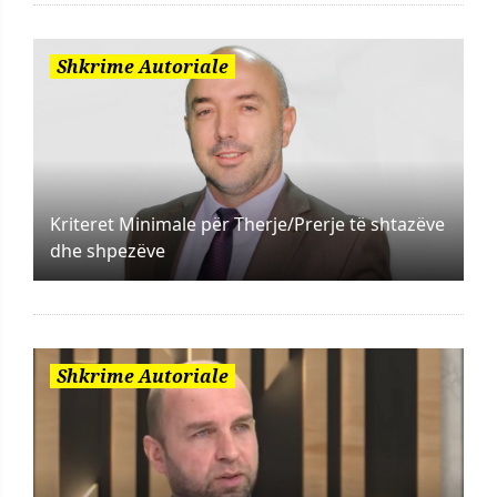
Shkrime Autoriale
Kriteret Minimale për Therje/Prerje të shtazëve
dhe shpezëve
Shkrime Autoriale