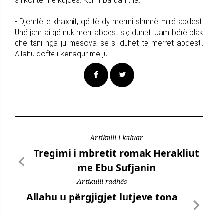
shikonte me kujdes. Kur mbaruan tha:
- Djemtë e xhaxhit, që të dy merrni shumë mirë abdest.
Unë jam ai që nuk merr abdest siç duhet. Jam bërë plak
dhe tani nga ju mësova se si duhet të merret abdesti.
Allahu qoftë i kënaqur me ju.
Artikulli i kaluar
Tregimi i mbretit romak Herakliut
me Ebu Sufjanin
Artikulli radhës
Allahu u përgjigjet lutjeve tona