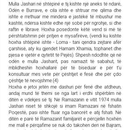
Mulla Jashari në shtëpinë e tij kishte një aneks të ndarë,
Odën e Burrave, e cila ishte e shtruar me qilima dhe
ishte e rrethuar me mindera e jastëkë të mbushur me
kashtë, ndërsa kishte edhe një sobë për ngrohje, si dhe
raftin e librave. Hoxha posedonte këtë vend si më të
përshtatshmin për pritjen e mysafirëve, (vendi ku kishte
hoxha shtëpinë ishte - Loma - tani qendra zejtare afër
çarshisë, aty ku gjendet Hamam Xhamia, tophanet dhe
pjesa e vjetër e qytetit të Pejës). Shpesh ndodhte që në
odën e mulla Jasharit, pas namazit të sabahut, të
mblidheshin hoxhallarë për të biseduar e për t'u
konsultuar mes vete për çështjet e fesë dhe për çdo
çështje të nevojshme.(4)
Hoxha e jetoi jetën me dashuri për fenë dhe atdheun,
andaj mund të themi se nga lart i erdhi shpërblim në
ditën e vdekjes së tij. Në Ramazanin e vitit 1974 mulla
Jashari niset të shkojë si imam Ramazani në fshatin
Poqestë, pasi ishte ftuar nga banorët e atij fshati. Në
ditën e parë të Ramazanit familjarët e përcjellin hoxhën
me mall e përqafime se nuk do takohen deri në Bajram,