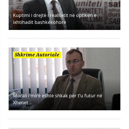
Kuptimi i drejtë i realitetit në optikën e
ixhtihadit bashkëkohorë
Shkrime Autoriale
Morali i mirë është shkak për t’u futur në
Xhenet