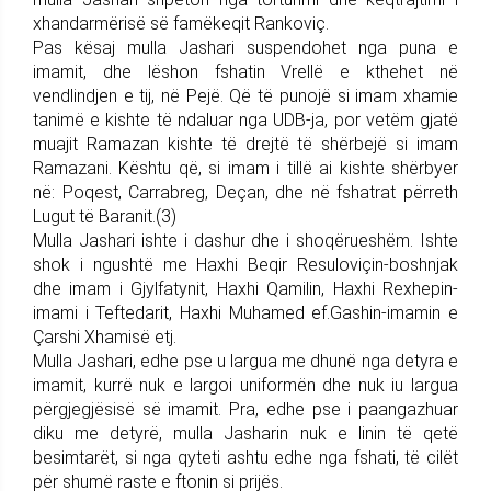
xhandarmërisë së famëkeqit Rankoviç.
Pas kësaj mulla Jashari suspendohet nga puna e
imamit, dhe lëshon fshatin Vrellë e kthehet në
vendlindjen e tij, në Pejë. Që të punojë si imam xhamie
tanimë e kishte të ndaluar nga UDB-ja, por vetëm gjatë
muajit Ramazan kishte të drejtë të shërbejë si imam
Ramazani. Kështu që, si imam i tillë ai kishte shërbyer
në: Poqest, Carrabreg, Deçan, dhe në fshatrat përreth
Lugut të Baranit.(3)
Mulla Jashari ishte i dashur dhe i shoqërueshëm. Ishte
shok i ngushtë me Haxhi Beqir Resuloviçin-boshnjak
dhe imam i Gjylfatynit, Haxhi Qamilin, Haxhi Rexhepin-
imami i Teftedarit, Haxhi Muhamed ef.Gashin-imamin e
Çarshi Xhamisë etj.
Mulla Jashari, edhe pse u largua me dhunë nga detyra e
imamit, kurrë nuk e largoi uniformën dhe nuk iu largua
përgjegjësisë së imamit. Pra, edhe pse i paangazhuar
diku me detyrë, mulla Jasharin nuk e linin të qetë
besimtarët, si nga qyteti ashtu edhe nga fshati, të cilët
për shumë raste e ftonin si prijës.