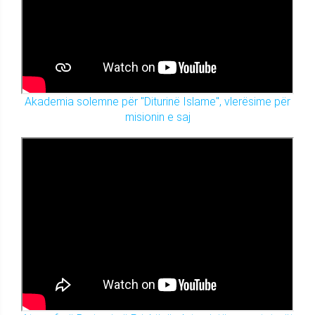
Akademia solemne për "Diturinë Islame", vlerësime për
misionin e saj