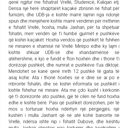
qenë ngjitur me fshatrat Vrellë, Studenicë, Kaliqan etj.
Derisa një herë shqiptarët kaçakë zbrisnin në fshat për
furnizim, dhe UDB-ja e kishte marrë lajmin nga ndonjë
spiun dhe menjëherë kishte marrë vendimin për rrethimin
e fshatit Vrellë, hoxha, mulla Jashari, për ta shpëtuar
fshatin, merr vendim që t'i humbë gjurmët e pushkëve
që kishin kaçakët. Hoxha vendos që pushkët të fshihen
në minaren e xhamisë në Vrellë. Mirëpo edhe ky lajm i
kishte shkuar UDB-së dhe xhandarmërisë së
atëhershme, e kjo e fundit e fton hoxhën dhe i thonë t'i
dorëzojë pushkët, dhe numrat e pushkëve t'ua diktojë.
Mendohet se kanë qenë rreth 12 pushkë të gjata të
asaj kohe. Ata i thonë hoxhës se e dinë se ai po e
mbronte fshatin, dhe se kishin informata se pushkët i
kishte fshehur në minare. Ata me çdo kusht i kërkonin
që t'i dorëzonte ato pushkë, gjë të cilën në fund hoxha
edhe e kishte bërë. Pasi që pushkët dorëzohen, për të
mos u torturuar hoxha ndërhyn një përgjegjës; një
kushëri i mulla Jasharit që në atë kohë banonte në
Vrellë, ndërsa ishte nip i fshatit Dubovë, dhe kështu
mulla Jashari shpëton nga torturimi dhe keqtrajtimi i