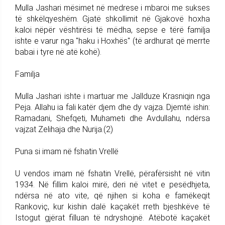
Mulla Jashari mësimet në medrese i mbaroi me sukses
të shkëlqyeshëm. Gjatë shkollimit në Gjakovë hoxha
kaloi nëpër vështirësi të mëdha, sepse e tërë familja
ishte e varur nga "haku i Hoxhës" (të ardhurat që merrte
babai i tyre në atë kohë).
Familja
Mulla Jashari ishte i martuar me Jallduze Krasniqin nga
Peja. Allahu ia fali katër djem dhe dy vajza. Djemtë ishin:
Ramadani, Shefqeti, Muhameti dhe Avdullahu, ndërsa
vajzat Zelihaja dhe Nurija.(2)
Puna si imam në fshatin Vrellë
U vendos imam në fshatin Vrellë, përafërsisht në vitin
1934. Në fillim kaloi mirë, deri në vitet e pesëdhjeta,
ndërsa në ato vite, që njihen si koha e famëkeqit
Rankoviç, kur kishin dalë kaçakët rreth bjeshkëve të
Istogut gjërat filluan të ndryshojnë. Atëbotë kaçakët