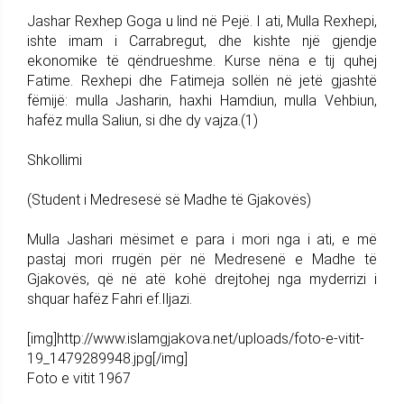
Jashar Rexhep Goga u lind në Pejë. I ati, Mulla Rexhepi,
ishte imam i Carrabregut, dhe kishte një gjendje
ekonomike të qëndrueshme. Kurse nëna e tij quhej
Fatime. Rexhepi dhe Fatimeja sollën në jetë gjashtë
fëmijë: mulla Jasharin, haxhi Hamdiun, mulla Vehbiun,
hafëz mulla Saliun, si dhe dy vajza.(1)
Shkollimi
(Student i Medresesë së Madhe të Gjakovës)
Mulla Jashari mësimet e para i mori nga i ati, e më
pastaj mori rrugën për në Medresenë e Madhe të
Gjakovës, që në atë kohë drejtohej nga myderrizi i
shquar hafëz Fahri ef.Iljazi.
[img]http://www.islamgjakova.net/uploads/foto-e-vitit-
19_1479289948.jpg[/img]
Foto e vitit 1967