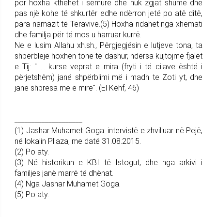
por hoxha kthehet i sëmurë dhe nuk zgjat shumë dhe
pas një kohe të shkurtër edhe ndërron jetë po atë ditë,
para namazit të Teravive.(5) Hoxha ndahet nga xhemati
dhe familja për të mos u harruar kurrë.
Ne e lusim Allahu xh.sh., Përgjegjësin e lutjeve tona, ta
shpërblejë hoxhën tonë të dashur, ndërsa kujtojmë fjalët
e Tij: " ... kurse veprat e mira (fryti i të cilave është i
përjetshëm) janë shpërblimi më i madh te Zoti yt, dhe
janë shpresa më e mirë". (El Kehf, 46)
____________________
(1) Jashar Muhamet Goga: intervistë e zhvilluar në Pejë,
në lokalin Pllaza, me datë 31.08.2015.
(2) Po aty.
(3) Në historikun e KBI të Istogut, dhe nga arkivi i
familjes janë marrë të dhënat.
(4) Nga Jashar Muhamet Goga.
(5) Po aty.