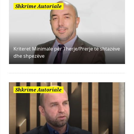
Shkrime Autoriale
Kriteret Minimale për Therje/Prerje të shtazëve
dhe shpezëve
Shkrime Autoriale