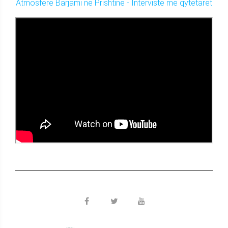
Atmosferë Barjami në Prishtinë - Intervistë me qytetarët