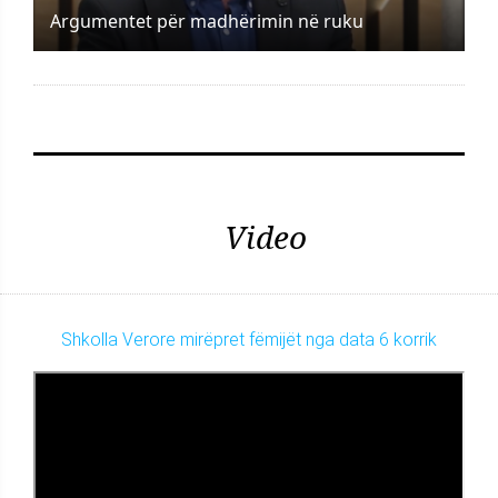
Argumentet për madhërimin në ruku
Video
Shkolla Verore mirëpret fëmijët nga data 6 korrik