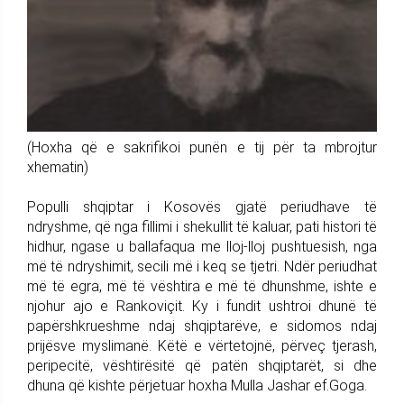
(Hoxha që e sakrifikoi punën e tij për ta mbrojtur
xhematin)
Populli shqiptar i Kosovës gjatë periudhave të
ndryshme, që nga fillimi i shekullit të kaluar, pati histori të
hidhur, ngase u ballafaqua me lloj-lloj pushtuesish, nga
më të ndryshimit, secili më i keq se tjetri. Ndër periudhat
më të egra, më të vështira e më të dhunshme, ishte e
njohur ajo e Rankoviçit. Ky i fundit ushtroi dhunë të
papërshkrueshme ndaj shqiptarëve, e sidomos ndaj
prijësve myslimanë. Këtë e vërtetojnë, përveç tjerash,
peripecitë, vështirësitë që patën shqiptarët, si dhe
dhuna që kishte përjetuar hoxha Mulla Jashar ef.Goga.